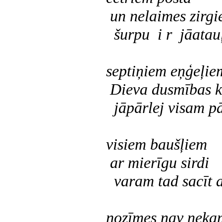
un nelaimes zirg
šurpu i r jāatau
septiņiem eņģeļie
Dieva dusmības k
jāpārlej visam pā
visiem baušļiem
ar mierīgu sirdi
varam tad sacīt a
nozīmes nav nekam