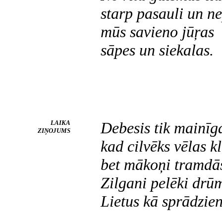
starp pasauli un n
mūs savieno jūŗas
sāpes un siekalas.
LAIKA
Debesis tik mainīg
ZIŅOJUMS
kad cilvēks vēlas 
bet mākoņi tramdās
Zilgani pelēki drūm
Lietus kā sprādzien