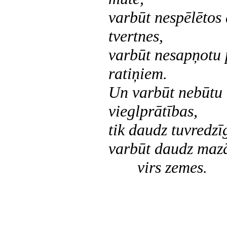
varbūt nespēlētos 
tvertnes,
varbūt nesapņotu 
ratiņiem.
Un varbūt nebūtu 
vieglprātības,
tik daudz tuvredzīg
varbūt daudz mazā
virs zemes.