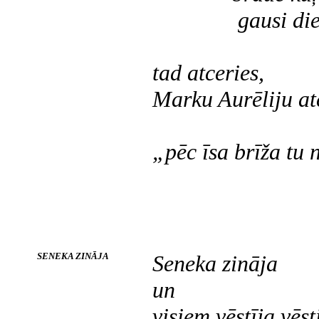
gausi dienu
tad atceries,
Marku Aurēliju at
„pēc īsa brīža tu 
SENEKA ZINĀJA
Seneka zināja
un
visiem vēstīja vēst