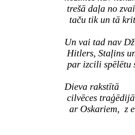
trešā daļa no zva
taču tik un tā krit
Un vai tad nav Dži
Hitlers, Staļins 
par izcili spēlētu 
Dieva rakstītā
cilvēces traģēdijā
ar Oskariem, z e