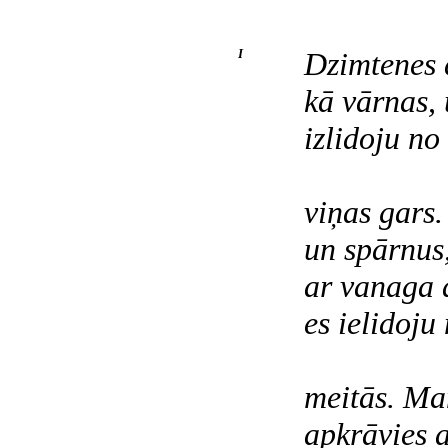
I
Dzimtenes d
kā vārnas, 
izlidoju no 
viņas gars
un spārnus,
ar vanaga a
es ielidoju
meitās. Man
apkrāvies a