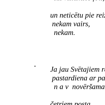
un neticētu pie rei
nekam vairs,
nekam.
*
Ja jau Svētajiem r
pastardiena ar pa
n a v novēršama
četriem posta