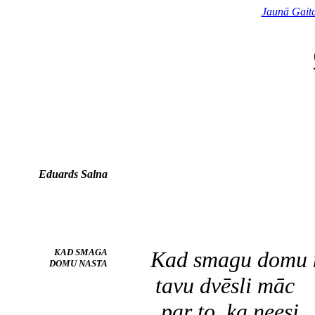
Jaunā Gait
Eduards Salna
KAD SMAGA
Kad smagu domu 
DOMU NASTA
tavu dvēsli māc
par to, ka neesi