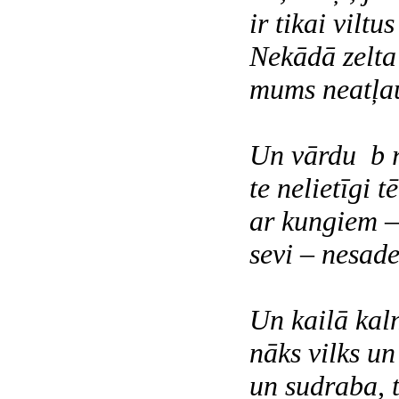
ir tikai viltu
Nekādā zelta
mums neatļau
Un vārdu b r 
te nelietīgi t
ar kungiem –
sevi – nesade
Un kailā kal
nāks vilks un
un sudraba, t