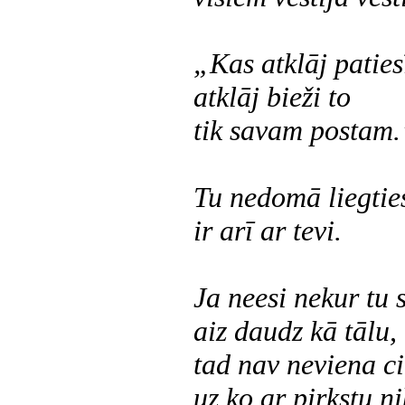
„Kas atklāj paties
atklāj bieži to
tik savam postam.
Tu nedomā liegties
ir arī ar tevi.
Ja neesi nekur tu s
aiz daudz kā tālu, 
tad nav neviena ci
uz ko ar pirkstu n