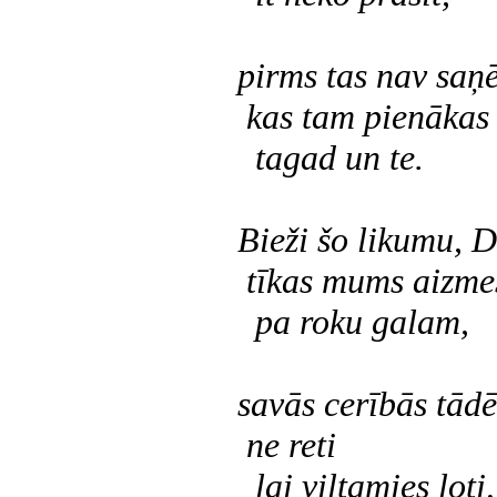
pirms tas nav saņē
kas tam pienākas
tagad un te.
Bieži šo likumu, 
tīkas mums aizmes
pa roku galam,
savās cerībās tādē
ne reti
lai viltamies ļoti,