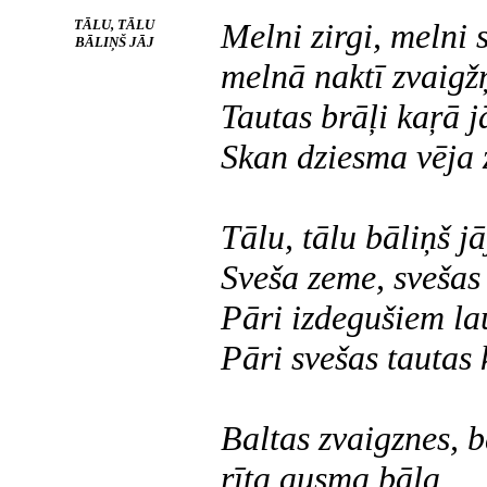
TĀLU, TĀLU
Melni zirgi, melni 
BĀLIŅŠ JĀJ
melnā naktī zvaigž
Tautas brāļi kaŗā j
Skan dziesma vēja 
Tālu, tālu bāliņš jā
Sveša zeme, svešas
Pāri izdegušiem la
Pāri svešas tautas 
Baltas zvaigznes, b
rīta ausma bāla.