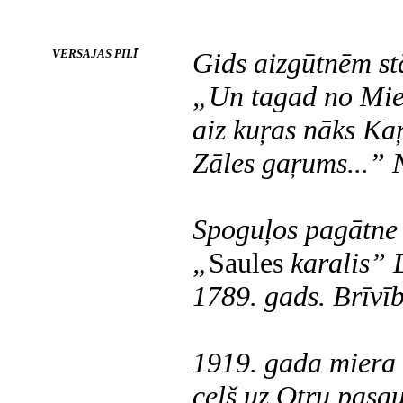
VERSAJAS PILĪ
Gids aizgūtnēm st
„Un tagad no Mier
aiz kuŗas nāks Kaŗ
Zāles gaŗums...” 
Spoguļos pagātne 
„
Saules
karalis” 
1789. gads. Brīvīb
1919. gada miera 
ceļš uz Otru pasa