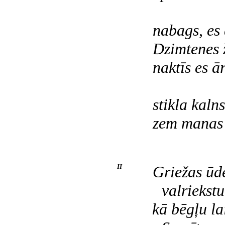
nabags, es 
Dzimtenes ž
naktīs es ā
stikla kalns
zem manas 
II
Griežas ūd
valriekst
kā bēgļu la