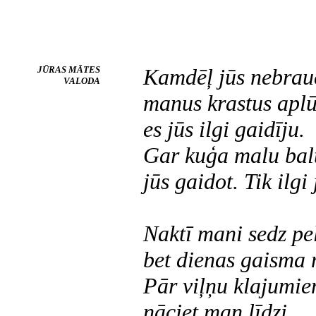
JŪRAS MĀTES
Kamdēļ jūs nebrau
VALODA
manus krastus apl
es jūs ilgi gaidīju.
Gar kuģa malu balt
jūs gaidot. Tik ilgi
Naktī mani sedz pe
bet dienas gaisma 
Pār viļņu klajumi
nāciet man līdzi.