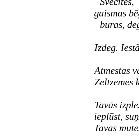
Svecītes,
gaismas bē
buras, de
Izdeg. Iest
Atmestas va
Zeltzemes k
Tavās izple
ieplūst, su
Tavas mute