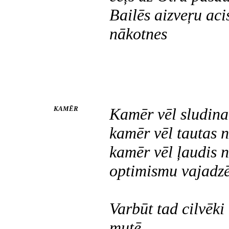
Bailēs aizveŗu aci
nākotnes a
KAMĒR
Kamēr vēl sludina
kamēr vēl tautas n
kamēr vēl ļaudis n
optimismu vajadzēt
Varbūt tad cilvēki
mutē,