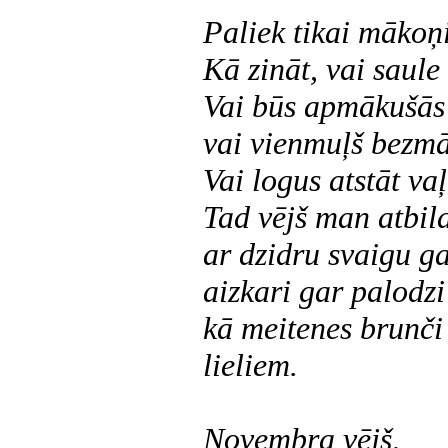
Paliek tikai mākoņ
Kā zināt, vai saule
Vai būs apmākušās 
vai vienmuļš bezm
Vai logus atstāt vaļ
Tad vējš man atbil
ar dzidru svaigu g
aizkari gar palodzi
kā meitenes brunči 
lieliem.
Novembŗa vējš,