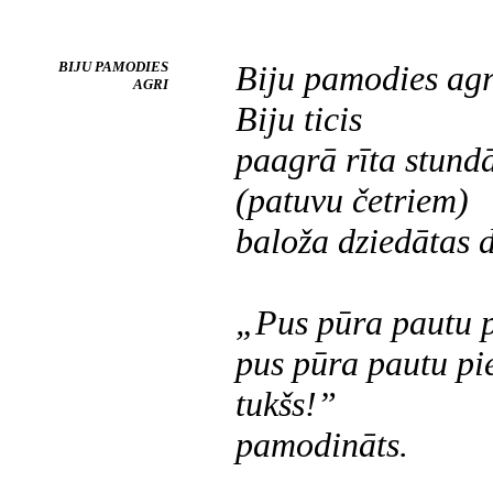
BIJU PAMODIES
Biju pamodies agr
AGRI
Biju ticis
paagrā rīta stund
(patuvu četriem)
baloža dziedātas 
„Pus pūra pautu p
pus pūra pautu pi
tukšs!”
pamodināts.