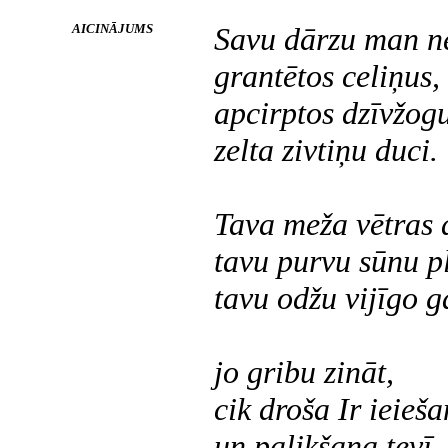
AICINĀJUMS
Savu dārzu man ne
grantētos celiņus,
apcirptos dzīvžogu
zelta zivtiņu duci.
Tava meža vētras a
tavu purvu sūnu pl
tavu odžu vijīgo g
jo gribu zināt,
cik droša Ir ieieš
un palikšana tevī.