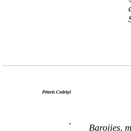
Pēteris Cedriņš
*
Barojies, 