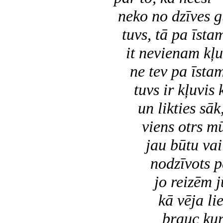
neko no dzīves g
tuvs, tā pa īsta
it nevienam kļuv
ne tev pa īsta
tuvs ir kļuvis k
un likties sāk,
viens otrs mūž
jau būtu vai 
nodzīvots par
jo reizēm jūt
kā vēja liekt
brauc kuŗai