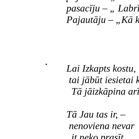
pasacīju – „ Labr
Pajautāju – „Kā 
*
Lai Izkapts kostu,
tai jābūt iesietai 
Tā jāizkāpina arī 
Tā Jau tas ir, –
nenoviena nevar
it neko prasīt,