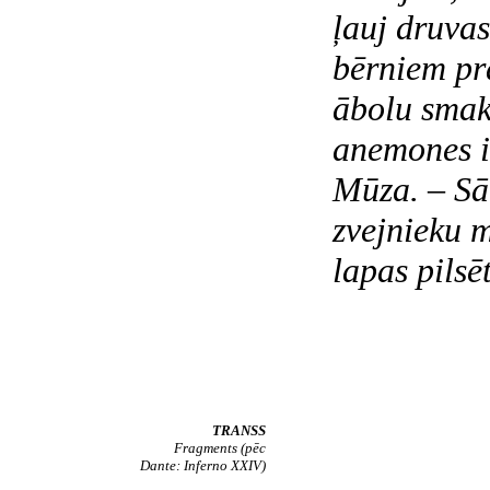
ļauj druvas
bērniem pra
ābolu smak
anemones i
Mūza. – Sār
zvejnieku m
lapas pilsē
TRANSS
Fragments (pēc
Dante: Inferno
XXIV)