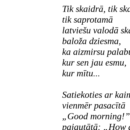
Tik skaidrā, tik sk
tik saprotamā
latviešu valodā sk
baloža dziesma,
ka aizmirsu palabu
kur sen jau esmu,
kur mītu...
Satiekoties ar kai
vienmēr pasacītā
„Good morning!”
pajautātā: „How a