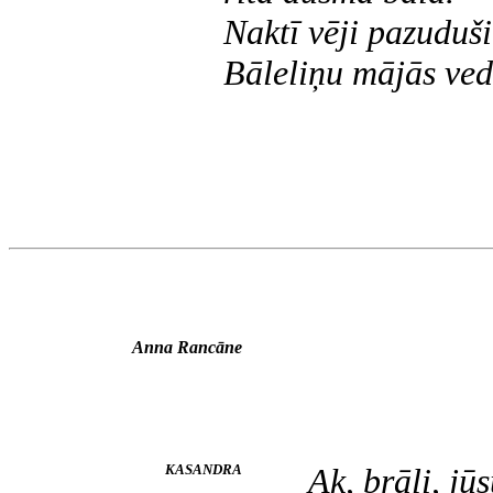
Naktī vēji pazuduši
Bāleliņu mājās ved
Anna Rancāne
KASANDRA
Ak, brāļi, jū