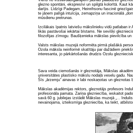
glezno spontāni, ekspresīvi un spilgtā kolorītā. Kaut kād
darījis. Līdzīgi Padegam, Heinrihsonu fascinē griezīgais
te jāņem palīgā intuīcija, zemapziņa un irracionālā „d
mūsdienu pretrunas.
Izcilākais īpatnis latviešu mākslinieku vidū patlaban ir 
likās pastāvošai iekārtai bīstams. Ne sevišķi gleznie
filozofijas zīmogu. Baušķenieka mākslas pievilcība un 
Valsts mākslas muzejā noformēta pirmā plašākā personā
Ozola māksla neinformē skatītāju par dažādiem priekšmet
interesanta, jo pārkārtošanās drudzis Ozolu glezniecis
Sava veida ciemošanās ir gleznotāja, Mākslas akadēm
universitātes plastisko mākslu nodaļā veselu gadu. Naum
Šīs „ārzemju” ainavas ir labi noskaņotas un gleznotas b
Mākslas akadēmijas rektors, gleznotājs profesors Induli
profesionāla pamata. Zariņa glezniecība, ieskaitot pado
savā 60 g. jubilejas izstādē Mākslas muzejā „... Indulis
nevainojama, izteiksmīga glezniecība, ka teikt, atbilst