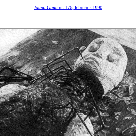
Jaunā Gaita
nr. 176, februāris 1990