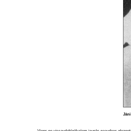
Jāni
Viens no vissavdabīgākajiem jaunās paaudzes gleznotā