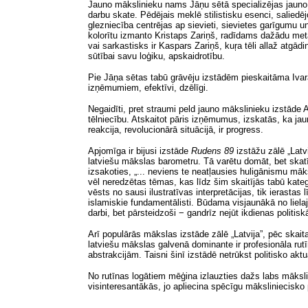
Jauno mākslinieku nams Jāņu sētā specializējas jauno 
darbu skate. Pēdējais meklē stilistisku esenci, saliedē
glezniecība centrējas ap sievieti, sievietes garīgumu un 
kolorītu izmanto Kristaps Zariņš, radīdams dažādu metaf
vai sarkastisks ir Kaspars Zariņš, kuŗa tēli allaž atgā
sūtībai savu loģiku, apskaidrotību.
Pie Jāņa sētas tabū grāvēju izstādēm pieskaitāma Ivara
izņēmumiem, efektīvi, dzēlīgi.
Negaidīti, pret straumi peld jauno mākslinieku izstāde
tēlniecību. Atskaitot pāris izņēmumus, izskatās, ka jauni
reakcija, revolucionārā situācijā, ir progress.
Apjomīga ir bijusi izstāde
Rudens 89
izstāžu zālē „Latv
latviešu mākslas barometru. Tā varētu domāt, bet skatī
izsakoties, „... neviens te neatļausies huligānismu māk
vēl neredzētas tēmas, kas līdz šim skaitījās tabū katego
vēsts no sausi ilustratīvas interpretācijas, tik ierastas 
islamiskie fundamentālisti. Būdama visjaunākā no liel
darbi, bet pārsteidzoši − gandrīz nejūt ikdienas polit
Arī populārās mākslas izstāde zālē „Latvija”, pēc skait
latviešu mākslas galvenā dominante ir profesionāla rut
abstrakcijām. Taisni šinī izstādē netrūkst politisko aktu
No rutīnas logātiem mēģina izlauzties dažs labs māksli
visinteresantākās, jo apliecina spēcīgu māksliniecisk