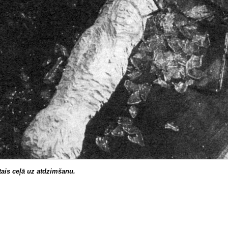
ais ceļā uz atdzimšanu.