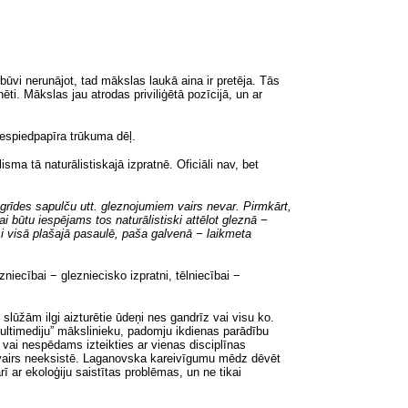
vi nerunājot, tad mākslas laukā aina ir pretēja. Tās
ēti. Mākslas jau atrodas priviliģētā pozīcijā, un ar
iespiedpapīra trūkuma dēļ.
ma tā naturālistiskajā izpratnē. Oficiāli nav, bet
agrīdes sapulču utt. gleznojumiem vairs nevar. Pirmkārt,
ai būtu iespējams tos naturālistiski attēlot gleznā −
i visā plašajā pasaulē, paša galvenā − laikmeta
iecībai − glezniecisko izpratni, tēlniecībai −
lūžām ilgi aizturētie ūdeņi nes gandrīz vai visu ko.
multimediju” mākslinieku, padomju ikdienas parādību
s vai nespēdams izteikties ar vienas disciplīnas
s, vairs neeksistē. Laganovska kareivīgumu mēdz dēvēt
ī ar ekoloģiju saistītas problēmas, un ne tikai