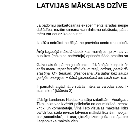
LATVIJAS MĀKSLAS DZĪVE
Ja padomju pārkārtošanās eksperiments izrādās nespējī
dažādība, reizēm cinisma vai nihilisma iekrāsota, pārstei
mēru var daudz ko atļauties...
Izstāžu netrūkst ne Rīgā, ne provinču centros un pilsē
Ārēji tagadējā mākslā daudz kas mainījies, jo „− nav va
publikas (mākslas patērētāju) aprindās šāda prasība s
Galvenais šo pārmaiņu cēlonis ir līdzšinējās konjunkt
ar šo mantu tāpat jau pilni visi muzeji, otrkārt, pārāk 
stāstiņā. Un, treškārt, gleznošanai „kā dabā” bez šaub
garīgās enerģijas − šādā gleznošanā itin bieži nav.
(
Lit
Ir pamatoti atgādināt vizuālās mākslas valodas specifik
plastisko.”
(
Māksla
3).
Līdzīgi Londonas Haidparka stūŗa izdarībām, Vecrīgas J
Tikai laiks var izvērtēt paliekošo no acumirklīgā, nen
kritiķi un komentētāju. Viņš lieto vizuālās mākslas līdz
palīdzību, šāda ievirze latviešu mākslā līdz šim nebija
par „socartisku”,
t.i.
asa, ņirdzīgi izsmejoša nostāja pret
Laganovska mākslā vien.