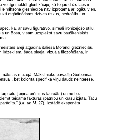
 veltīgi meklēt glorifikāciju,
kā to jau dažs labs
ir
, Heinrihsona glezniecība nav izprotama ar loģiku vien,
raukti atgādinādams dzīves riskus, nedrošību un
ēc, ka, ar savu figuratīvo, sirreāli ironizējošo stilu,
ugeļa un Bosa, visam uzspiežot savu baušķeniskās
oma.
stars ārēji atgādina itālieša Morandi glezniecību.
līdzekļiem, šāda pieeja, vizuāla filozofēšana, ir
u mākslas muzejā. Mākslinieks pavadīja Sorbonnas
suāli, bet kolorīta specifika viņu daudz neinteresē.
starp citu
Ļeņina prēmijas laureāts) un ne bez
piemīt teicama faktūras īpatnību un krāsu izjūta. Taču
 parādīts.”
(
Lit. un M.
27). Izstādē eksponēta