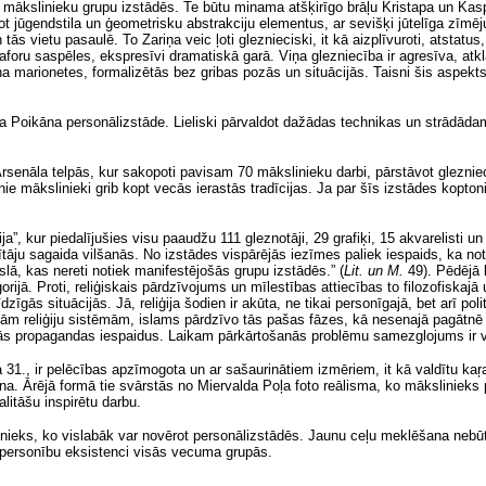
mākslinieku grupu izstādēs. Te būtu minama atšķirīgo brāļu Kristapa un Kasp
jot jūgendstila un ģeometrisku abstrakciju elementus, ar sevišķi jūtelīga zīmē
tās vietu pasaulē. To Zariņa veic ļoti gleznieciski, it kā aizplīvuroti, atstatu
oru saspēles, ekspresīvi dramatiskā garā. Viņa glezniecība ir agresīva, atklāt
dina marionetes, formalizētās bez gribas pozās un situācijās. Taisni šis aspekt
 Poikāna personālizstāde. Lieliski pārvaldot dažādas technikas un strādādams
 Arsenāla telpās, kur sakopoti pavisam 70 mākslinieku darbi, pārstāvot glezni
e mākslinieki grib kopt vecās ierastās tradīcijas. Ja par šīs izstādes koptoni na
ija”, kur piedalījušies visu paaudžu 111 gleznotāji, 29 grafiķi, 15 akvarelisti un
tāju sagaida vilšanās. No izstādes vispārējās iezīmes paliek iespaids, ka not
slā, kas nereti notiek manifestējošās grupu izstādēs.”
(
Lit. un M.
49). Pēdējā 
rijā. Proti, reliģiskais pārdzīvojums un mīlestības attiecības to filozofiskajā 
līdzīgās situācijās. Jā, reliģija šodien ir akūta, ne tikai personīgajā, bet arī p
ajām reliģiju sistēmām, islams pārdzīvo tās pašas fāzes, kā nesenajā pagātnē
iskās propagandas iespaidus. Laikam pārkārtošanās problēmu samezglojums ir v
a 31., ir pelēcības apzīmogota un ar sašaurinātiem izmēriem, it kā valdītu kaŗa
īna. Ārējā formā tie svārstās no Miervalda Poļa foto reālisma, ko māksliniek
alitāšu inspirētu darbu.
nieks, ko vislabāk var novērot personālizstādēs. Jaunu ceļu meklēšana nebūt 
o personību eksistenci visās vecuma grupās.