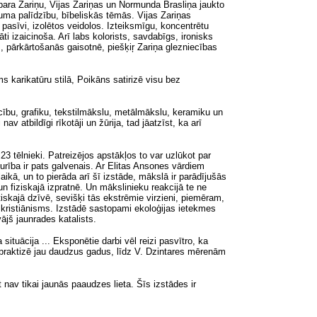
ara Zariņu, Vijas Zariņas un Normunda Brasliņa jaukto
juma palīdzību, bībeliskās tēmās. Vijas Zariņas
s, pasīvi, izolētos veidolos. Izteiksmīgu, koncentrētu
i izaicinoša. Arī labs kolorists, savdabīgs, ironisks
s, pārkārtošanās gaisotnē, piešķiŗ Zariņa glezniecības
 karikatūru stilā, Poikāns satirizē visu bez
ecību, grafiku, tekstilmākslu, metālmākslu, keramiku un
v atbildīgi rīkotāji un žūrija, tad jāatzīst, ka arī
 23 tēlnieki. Patreizējos apstākļos to var uzlūkot par
urība ir pats galvenais. Ar Elitas Ansones vārdiem
laikā, un to pierāda arī šī izstāde, mākslā ir parādījušās
un fiziskajā izpratnē. Un mākslinieku reakcijā te ne
olitiskajā dzīvē, sevišķi tās ekstrēmie virzieni, piemēram,
 kristiānisms. Izstādē sastopami ekoloģijas ietekmes
ājš jaunrades katalists.
 situācija
.
.. Eksponētie darbi vēl reizi pasvītro, ka
s praktizē jau daudzus gadus, līdz V. Dzintares mērenām
nav tikai jaunās paaudzes lieta. Šīs izstādes ir