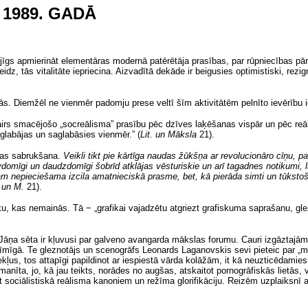
 1989. GADĀ
gs apmierināt elementāras modernā patērētāja prasības, par rūpniecības pārbū
dz, tās vitalitāte iepriecina. Aizvadītā dekāde ir beigusies optimistiski, rezign
tās. Diemžēl ne vienmēr padomju prese veltī šīm aktivitātēm pelnīto ievērību 
irs smacējošo „socreālisma” prasību pēc dzīves laķēšanas vispār un pēc reālis
aglabājas un saglabāsies vienmēr.”
(
Lit. un Māksla
21).
ūras sabrukšana.
Veikli tikt pie kārtīga naudas žūkšņa ar revolucionāro cīņu, p
divdomīgi un daudzdomīgi šobrīd atklājas vēsturiskie un arī tagadnes notikumi, l
ām nepieciešama izcila amatnieciskā prasme, bet, kā pierāda simti un tūkstoš
. un M.
21).
u, kas nemainās. Tā − „grafikai vajadzētu atgriezt grafiskuma saprašanu, glezn
āņa sēta ir kļuvusi par galveno avangarda mākslas forumu. Cauri izgāztajām s
ozīmīgā. Te gleznotājs un scenogrāfs Leonards Laganovskis sevi pieteic par „
ekļus, tos attapīgi papildinot ar iespiestā vārda kolāžām, it kā neuzticēdamie
 manīta, jo, kā jau teikts, norādes no augšas, atskaitot pornogrāfiskās lietā
 sociālistiskā reālisma kanoniem un režīma glorifikāciju. Reizēm uzplaiksnī ar