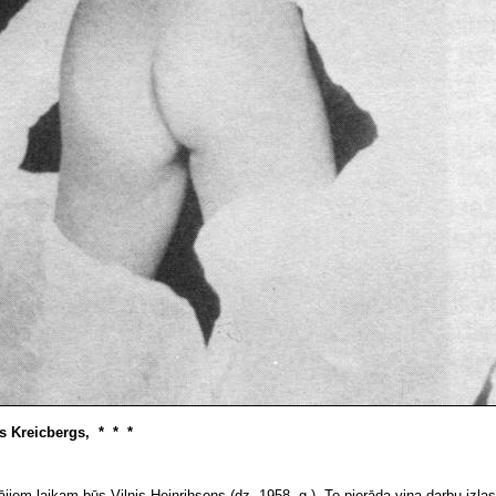
s Kreicbergs, * * *
jiem laikam būs Vilnis Heinrihsons
(
dz. 1958. g.). To pierāda viņa darbu izl