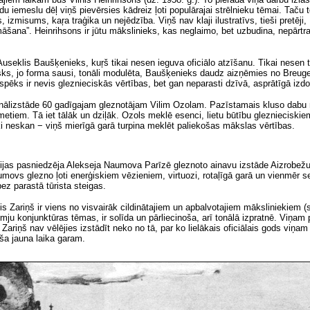
u iemeslu dēļ viņš pievērsies kādreiz ļoti populārajai strēlnieku tēmai. Taču te
, izmisums, kaŗa traģika un nejēdzība. Viņš nav klaji ilustratīvs, tieši pretēji
omāšana”. Heinrihsons ir jūtu mākslinieks, kas neglaimo, bet uzbudina, nepārt
Auseklis Baušķenieks, kuŗš tikai nesen ieguva oficiālo atzīšanu. Tikai nesen tāp
cisks, jo forma sausi, tonāli modulēta, Baušķenieks daudz aizņēmies no Bre
spēks ir nevis gleznieciskās vērtības, bet gan neparasti dzīvā, asprātīgā izd
lizstāde 60 gadīgajam gleznotājam Vilim Ozolam. Pazīstamais kluso dabu mei
iem. Tā iet tālāk un dziļāk. Ozols meklē esenci, lietu būtību gleznieciskiem 
ki neskan − viņš mierīgā garā turpina meklēt paliekošas mākslas vērtības.
ijas pasniedzēja Alekseja Naumova Parīzē gleznoto ainavu izstāde Aizrobež
ovs glezno ļoti enerģiskiem vēzieniem, virtuozi, rotaļīgā garā un vienmēr sen
ez parastā tūrista steigas.
s Zariņš ir viens no visvairāk cildinātajiem un apbalvotajiem māksliniekiem (
mju konjunktūras tēmas, ir solīda un pārliecinoša, arī tonālā izpratnē. Viņam 
 Zariņš nav vēlējies izstādīt neko no tā, par ko lielākais oficiālais gods viņam
oša jauna laika garam.