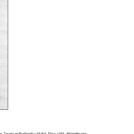
ase Jauno mākslinieku klubā Jāņa sētā. Heinrihsons