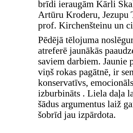
brīdi ieraugām Kārli Skal
Artūru Kroderu, Jezupu 
prof. Kirchenšteinu un ci
Pēdējā tēlojuma noslēgum
atreferē jaunākās paaudze
saviem darbiem. Jaunie 
viņš rokas pagātnē, ir sen
konservatīvs, emocionāls
izburbināts . Liela daļa l
šādus argumentus laiž ga
šobrīd jau izpārdota.