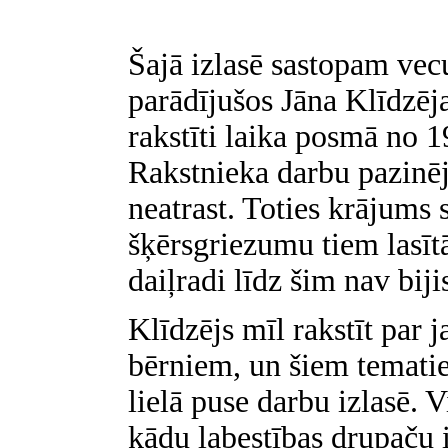
Šajā izlasē sastopam vecu
parādījušos Jāna Klīdzēja
rakstīti laika posmā no 
Rakstnieka darbu pazinē
neatrast. Toties krājums 
šķērsgriezumu tiem lasīt
daiļradi līdz šim nav biji
Klīdzējs mīl rakstīt par
bērniem, un šiem temati
lielā puse darbu izlasē. V
kādu labestības drupaču 