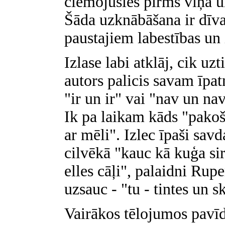
ciemojušies pirms viņa un
Šāda uzknābāšana ir dīvai
paustajiem labestības un 
Izlase labi atklāj, cik u
autors palicis savam īpa
"ir un ir" vai "nav un na
Ik pa laikam kāds "pakoš
ar mēli". Izlec īpaši sav
cilvēkā "kauc kā kuģa sir
elles cāļi", palaidni Ru
uzsauc - "tu - tintes un 
Vairākos tēlojumos pavīd