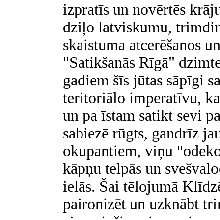
izpratīs un novērtēs krā
dziļo latviskumu, trimdi
skaistuma atcerēšanos u
"Satikšanās Rīgā" dzimt
gadiem šīs jūtas sāpīgi s
teritoriālo imperatīvu, ka
un pa īstam satikt sevi p
sabiezē rūgts, gandrīz ja
okupantiem, viņu "odek
kāpņu telpās un svešvalo
ielās. Šai tēlojumā Klīdz
paironizēt un uzknābt tr