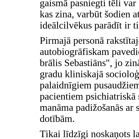
gaismā pasniegti tēli var 
kas zina, varbūt šodien a
ideālcilvēkus parādīt ir t
Pirmajā personā rakstītajo
autobiogrāfiskam pavedi
brālis Sebastiāns", jo zi
gradu kliniskajā socioloģ
palaidnīgiem pusaudžiem
pacientiem psichiatriskā s
manāma padižošanās ar s
dotībām.
Tikai līdzīgi noskaņots l