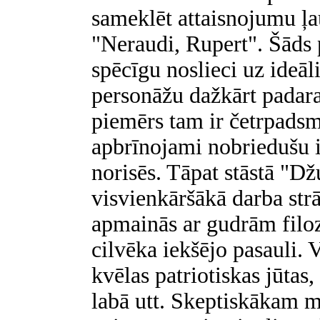
sameklēt attaisnojumu ļ
"Neraudi, Rupert". Šāds p
spēcīgu noslieci uz ideāl
personāžu dažkārt padara
piemērs tam ir četrpadsm
apbrīnojami nobriedušu i
norisēs. Tāpat stāstā "Dž
visvienkāršākā darba str
apmainās ar gudrām filo
cilvēka iekšējo pasauli. V
kvēlas patriotiskas jūtas
labā utt. Skeptiskākam m