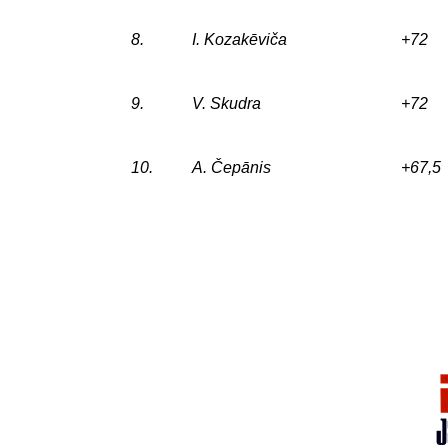
8.
I. Kozakēviča
+72
9.
V. Skudra
+72
10.
A. Čepānis
+67,5