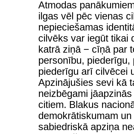
Atmodas panākumiem 
ilgas vēl pēc vienas c
nepieciešamas
identit
cilvēks var iegūt tikai
katrā ziņā − cīņā par t
personību, piederīgu, 
piederīgu arī cilvēcei
Apzinājušies sevi kā t
neizbēgami jāapzinās a
citiem. Blakus nacionā
demokrātiskumam un
sabiedriskā apziņa 