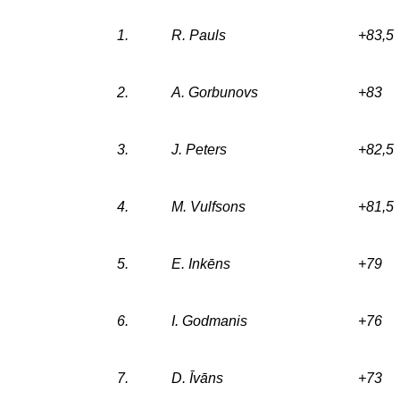
1.
R. Pauls
+83,5
2.
A. Gorbunovs
+83
3.
J. Peters
+82,5
4.
M. Vulfsons
+81,5
5.
E. Inkēns
+79
6.
I. Godmanis
+76
7.
D. Īvāns
+73