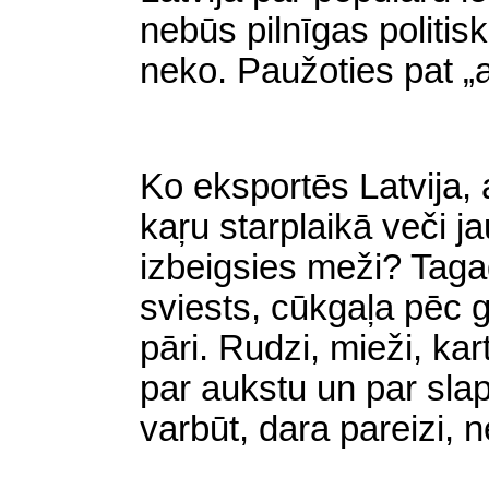
nebūs pilnīgas politis
neko. Paužoties pat „a
Ko eksportēs Latvija, 
kaŗu starplaikā veči ja
izbeigsies meži? Taga
sviests, cūkgaļa pēc 
pāri. Rudzi, mieži, ka
par aukstu un par slap
varbūt,
dara pareizi, n