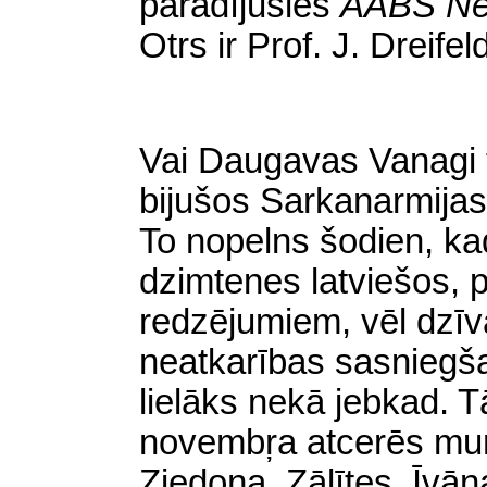
parādījusies
AABS New
Otrs ir Prof. J. Dreifel
Vai Daugavas Vanagi 
bijušos Sarkanarmijas 
To nopelns šodien, ka
dzimtenes latviešos, p
redzējumiem, vēl dzīv
neatkarības sasniegša
lielāks nekā jebkad. T
novembŗa atcerēs mum
Ziedoņa, Zālītes, Īvā