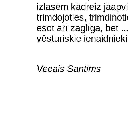
izlasēm kādreiz jāapv
trimdojoties, trimdino
esot arī zaglīga, bet
.
.
vēsturiskie ienaidniek
Vecais Santīms