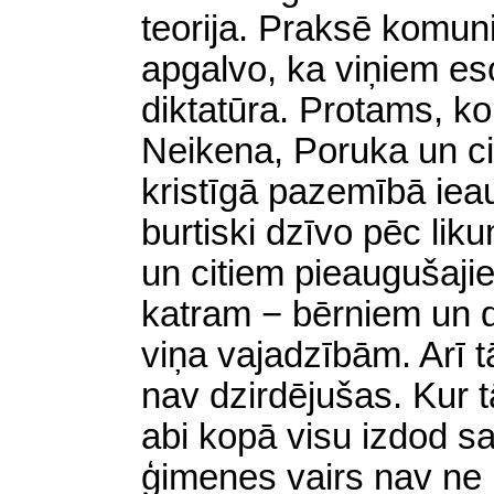
teorija. Praksē komun
apgalvo, ka viņiem esot
diktatūra. Protams, ko
Neikena, Poruka un cit
kristīgā pazemībā ie
burtiski dzīvo pēc lik
un citiem pieaugušaji
katram − bērniem un 
viņa vajadzībām. Arī t
nav dzirdējušas. Kur t
abi kopā visu izdod s
ģimenes vairs nav ne 