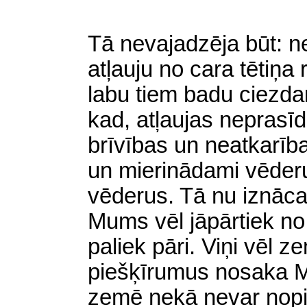
Tā nevajadzēja būt: n
atļauju no cara tētiņa
labu tiem badu ciezda
kad, atļaujas neprasīd
brīvības un neatkarīb
un mierinādami vēderu
vēderus. Tā nu iznāca −
Mums vēl jāpārtiek no 
paliek pāri. Viņi vēl z
piešķīrumus nosaka 
zemē nekā nevar nopirk