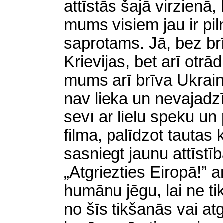
attīstās šajā virzienā,
mums visiem jau ir pil
saprotams. Jā, bez br
Krievijas, bet arī otrā
mums arī brīva Ukraina
nav lieka un nevajadz
sevī ar lielu spēku un
filma, palīdzot tautas
sasniegt jaunu attīstīb
„Atgriezties Eiropā!” a
humānu jēgu, lai ne t
no šīs tikšanās vai atg