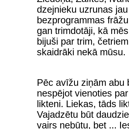
dzejnieku uzrunas jau
bezprogrammas frāžu
gan trimdotāji, kā mēs
bijuši par trim, četri
skaidrāki nekā mūsu.
Pēc avīžu ziņām abu b
nespējot vienoties pa
likteni. Liekas, tāds li
Vajadzētu būt daudzi
vairs nebūtu, bet
.
.. I