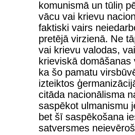
komunismā un tūliņ pē
vācu vai krievu nacio
faktiski vairs neiedarb
pretējā virzienā. Ne t
vai krievu valodas, va
krieviskā domāšanas 
ka šo pamatu virsbūvē
izteiktos ģermanizācijā
citāda nacionālisma n
saspēkot ulmanismu je
bet šī saspēkošana ie
satversmes neievēroša