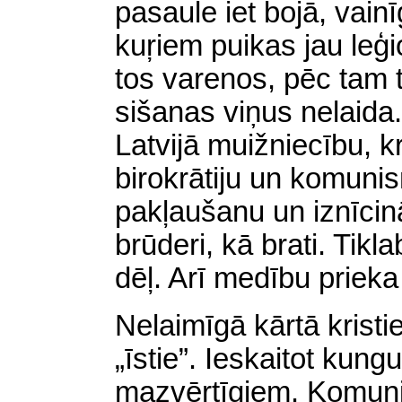
pasaule iet bojā, vainīg
kuŗiem puikas jau leģi
tos varenos, pēc tam t
sišanas viņus nelaida. 
Latvijā muižniecību, kr
birokrātiju un komuni
pakļaušanu un iznīcinā
brūderi, kā brati. Tikl
dēļ. Arī medību prieka
Nelaimīgā kārtā kristie
„īstie”. Ieskaitot kun
mazvērtīgiem. Komunism