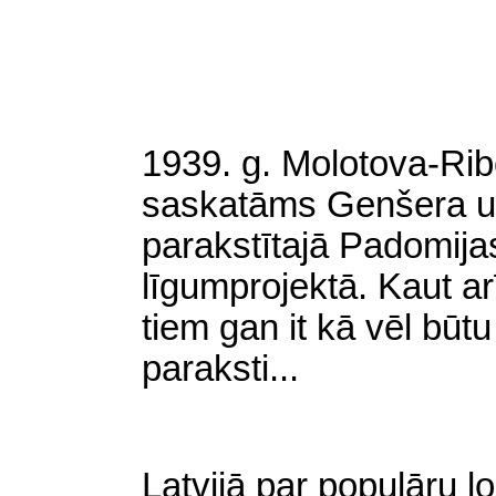
1939. g. Molotova-Ri
saskatāms Genšera u
parakstītajā Padomija
līgumprojektā. Kaut ar
tiem gan it kā vēl būtu
paraksti...
Latvijā par populāru l