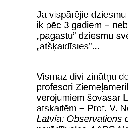
Ja vispārējie dziesmu
ik pēc 3 gadiem − neb
„pagastu” dziesmu svē
„atšķaidīsies”...
Vismaz divi zinātņu dok
profesori Ziemeļamerik
vērojumiem šovasar La
atskaitēm − Prof. V. 
Latvia: Observations 