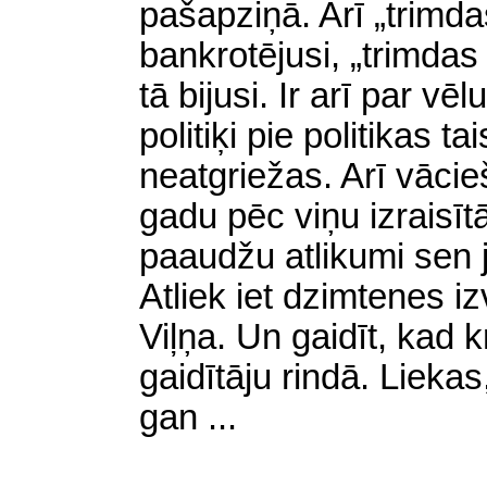
pašapziņā. Arī „trimda
bankrotējusi, „trimdas
tā bijusi. Ir arī par vē
politiķi pie politikas t
neatgriežas. Arī vācieš
gadu pēc viņu izraisī
paaudžu atlikumi sen j
Atliek iet dzimtenes iz
Viļņa. Un gaidīt, kad 
gaidītāju rindā. Liekas
gan
.
..