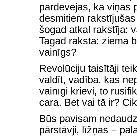
pārdevējas, kā viņas 
desmitiem rakstījušas
šogad atkal rakstīja: v
Tagad raksta: ziema b
vainīgs?
Revolūciju taisītāji te
valdīt, vadība, kas n
vainīgi krievi, to rusifi
cara. Bet vai tā ir? Ci
Būs pavisam nedaudzi.
pārstāvji, līžņas − pala