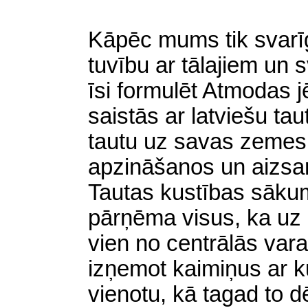
Kāpēc
mums tik svarīg
tuvību ar tālajiem un
īsi formulēt Atmodas j
saistās ar latviešu ta
tautu uz savas zemes,
apzināšanos un aizsa
Tautas kustības sāku
pārņēma visus, ka uz l
vien no centrālās vara
izņemot kaimiņus ar 
vienotu, kā tagad to dē