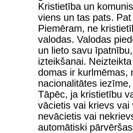
Kristietība un komuni
viens un tas pats. Pa
Piemēram, ne kristie
valodas. Valodas pied
un lieto savu īpatnīb
izteikšanai. Neizteikt
domas ir kurlmēmas, nu
nacionalitātes iezīme,
Tāpēc, ja kristietību 
vācietis vai krievs vai
nevācietis vai nekrievs
automātiski pārvēršas 