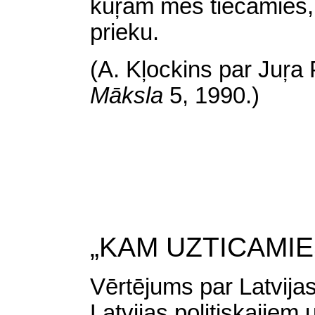
kuŗām mēs tiecamies, l
prieku.
(A. Kļockins par Juŗa
Māksla
5, 1990.)
„KAM UZTICAMIE
Vērtējums par Latvijas
Latvijas politiskajiem