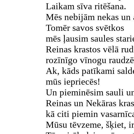
Laikam sīva ritēšana.
Mēs nebijām nekas un 
Tomēr savos svētkos
mēs ļausim saules stari
Reinas krastos vēlā rud
rozīnīgo vīnogu raudzēt
Ak, kāds patīkami sal
mūs iepriecēs!
Un pieminēsim sauli u
Reinas un Nekāras kras
kā citi piemin vasarnī
Mūsu tēvzeme, šķiet, ir