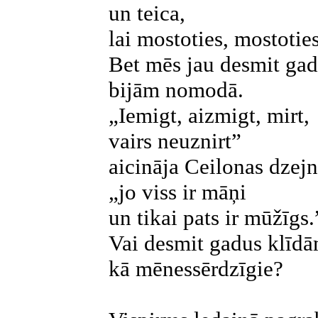
un teica,
lai mostoties, mostoties
Bet mēs jau desmit ga
bijām nomodā.
„Iemigt, aizmigt, mirt,
vairs neuznirt”
aicināja Ceilonas dzejn
„jo viss ir māņi
un tikai pats ir mūžīgs.
Vai desmit gadus klīd
kā mēnessērdzīgie?