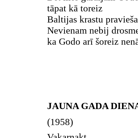
tāpat kā toreiz
Baltijas krastu pravieša
Nevienam nebij drosmes
ka Godo arī šoreiz nen
JAUNA GADA DIEN
(1958)
Vakarnakt