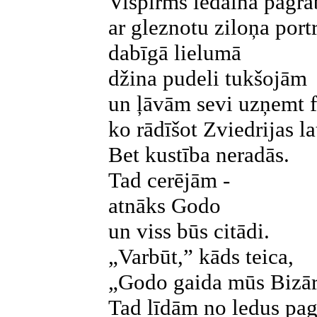
Vispirms ledainā pagra
ar gleznotu ziloņa port
dabīgā lielumā
džina pudeli tukšojām
un ļāvām sevi uzņemt f
ko rādīšot Zviedrijas l
Bet kustība neradās.
Tad cerējām -
atnāks Godo
un viss būs citādi.
„Varbūt,” kāds teica,
„Godo gaida mūs Bizār
Tad līdām no ledus pag