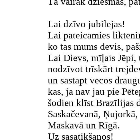
Tā vairāk dziesmās, pat
Lai dzīvo jubilejas!
Lai pateicamies likteni
ko tas mums devis, paš
Lai Dievs, mīļais Jēpi,
nodzīvot trīskārt trejd
un sastapt vecos draug
kas, ja nav jau pie Pēte
šodien klīst Brazīlijas
Saskačevanā, Ņujorkā,
Maskavā un Rīgā.
Uz sasatikšanos!