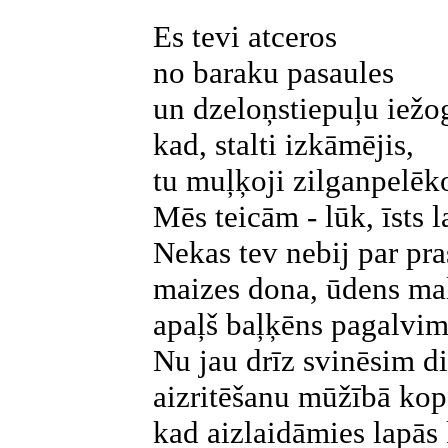
Es tevi atceros
no baraku pasaules
un dzeloņstiepuļu iežo
kad, stalti izkāmējis,
tu muļķoji zilganpelēko
Mēs teicām - lūk, īsts l
Nekas tev nebij par pra
maizes dona, ūdens malk
apaļš baļķēns pagalvim,
Nu jau drīz svinēsim d
aizritēšanu mūžībā kopš
kad aizlaidāmies lapās 