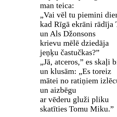
man teica:
„Vai vēl tu piemini die
kad Rīgā ekrāni rādīj
un Als Džonsons
krievu mēlē dziedāja
jeņķu častučkas?”
„Jā, atceros,” es skaļi b
un klusām: „Es toreiz
mātei no ratiņiem izlēc
un aizbēgu
ar vēderu gluži pliku
skatīties Tomu Miku.”