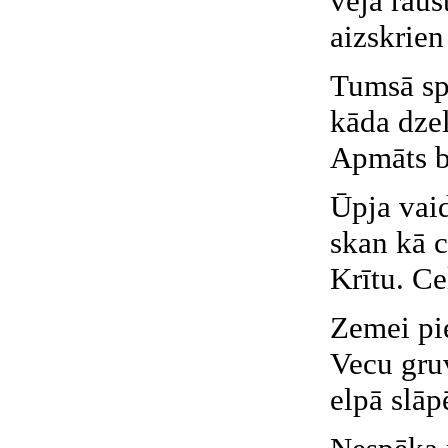
vēja raus
aizskrien
Tumsā sp
kāda dzel
Apmāts b
Ūpja vai
skan kā c
Krītu. Ce
Zemei pie
Vecu gru
elpā slāp