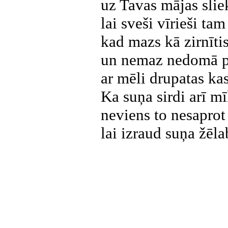
uz Tavas mājas slie
lai sveši vīrieši ta
kad mazs kā zirnītis
un nemaz nedomā par
ar mēli drupatas ka
Ka suņa sirdi arī mī
neviens to nesaprot 
lai izraud suņa žēla