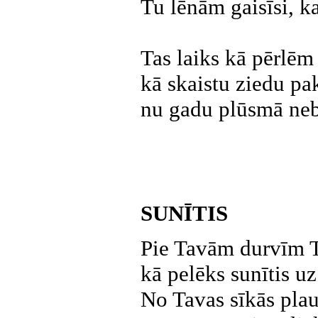
Tu lēnām gaisīsi, kad
Tas laiks kā pērlēm 
kā skaistu ziedu pak
nu gadu plūsmā neb
SUNĪTIS
Pie Tavām durvīm T
kā pelēks sunītis uz
No Tavas sīkās plauk