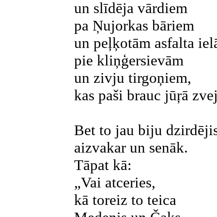
un slīdēja vārdiem
pa Ņujorkas bāriem
un peļķotām asfalta ie
pie kliņģersievām
un zivju tirgoņiem,
kas paši brauc jūŗā zvej
Bet to jau biju dzirdēji
aizvakar un senāk.
Tāpat kā:
„Vai atceries,
kā toreiz to teica