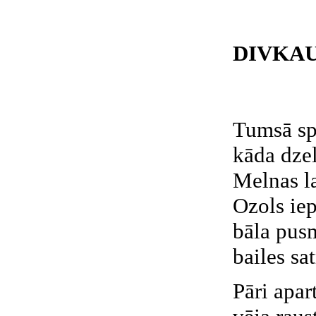
DIVKA
Tumsā sp
kāda dzel
Melnas la
Ozols iep
bāla pus
bailes sa
Pāri apa