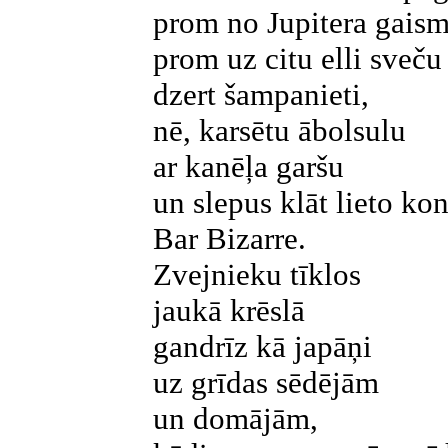
prom no Jupitera gais
prom uz citu elli sveč
dzert šampanieti,
nē, karsētu ābolsulu
ar kanēļa garšu
un slepus klāt lieto ko
Bar Bizarre.
Zvejnieku tīklos
jaukā krēslā
gandrīz kā japāņi
uz grīdas sēdējām
un domājām,