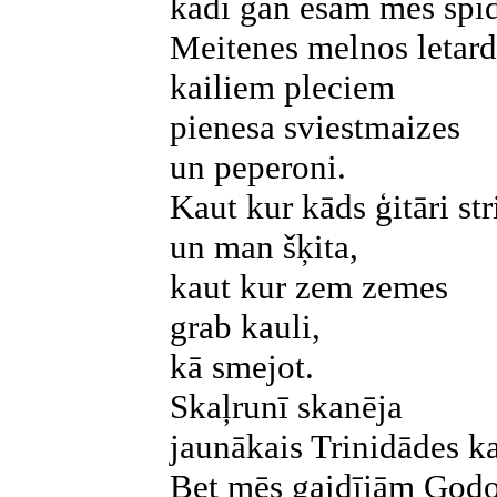
kādi gan esam mēs spīd
Meitenes melnos letar
kailiem pleciem
pienesa sviestmaizes
un peperoni.
Kaut kur kāds ģitāri st
un man šķita,
kaut kur zem zemes
grab kauli,
kā smejot.
Skaļrunī skanēja
jaunākais Trinidādes ka
Bet mēs gaidījām God