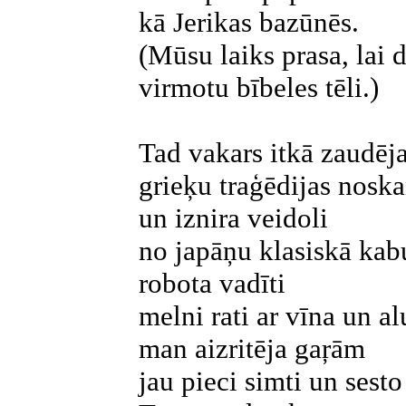
kā Jerikas bazūnēs.
(Mūsu laiks prasa, lai 
virmotu bībeles tēli.)
Tad vakars itkā zaudēj
grieķu traģēdijas noska
un iznira veidoli
no japāņu klasiskā kabu
robota vadīti
melni rati ar vīna un a
man aizritēja gaŗām
jau pieci simti un sesto 