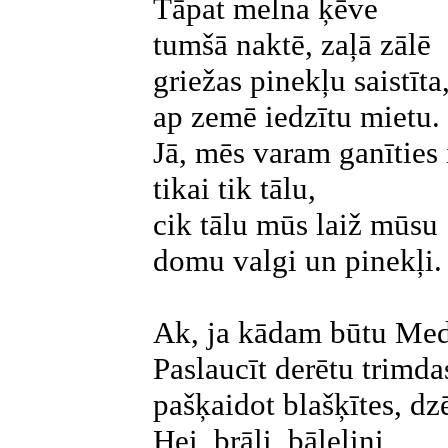
Tāpat melna ķēve
tumšā naktē, zaļā zālē
griežas pinekļu saistīta
ap zemē iedzītu mietu.
Jā, mēs varam ganīties
tikai tik tālu,
cik tālu mūs laiž mūsu
domu valgi un pinekļi.
Ak, ja kādam būtu Mede
Paslaucīt derētu trimda
pašķaidot blašķītes, dzē
Hei, brāļi, bāleliņi,