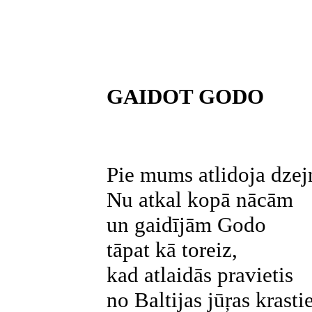
GAIDOT GODO
Pie mums atlidoja dzej
Nu atkal kopā nācām
un gaidījām Godo
tāpat kā toreiz,
kad atlaidās pravietis
no Baltijas jūŗas krast