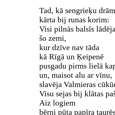
Tad, kā sengrieķu drām
kārta bij runas korim:
Visi pilnās balsīs lādēj
šo zemi,
kur dzīve nav tāda
kā Rīgā un Ķeipenē
pusgadu pirms lielā ka
un, maisot alu ar vīnu,
slavēja Valmieras cūkū
Visu sejas bij klātas p
Aiz logiem
bērni pūta papīra taurē