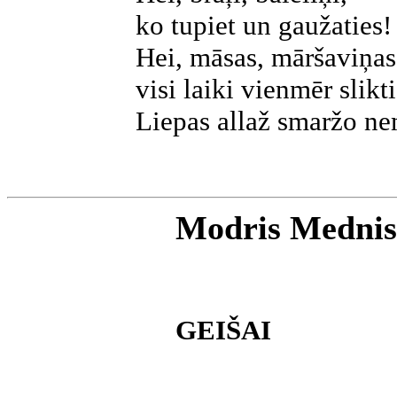
ko tupiet un gaužaties!
Hei, māsas, māršaviņas
visi laiki vienmēr slikti
Liepas allaž smaržo ne
Modris Mednis
GEIŠAI