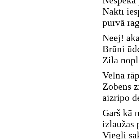
Nespēka p
Naktī ies
purvā rag
Neej! aka
Brūni ūd
Zila nopl
Velna rāp
Zobens z
aizripo d
Garš kā 
izlaužas 
Viegli sa