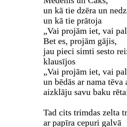
Medenis un Čaks,
un kā tie dzēra un nedz
un kā tie prātoja
„Vai projām iet, vai pal
Bet es, projām gājis,
jau pieci simti sesto rei
klausījos
„Vai projām iet, vai pal
un bēdās ar nama tēva 
aizklāju savu baku rēta
Tad cits trimdas zelta 
ar papīra cepuri galvā