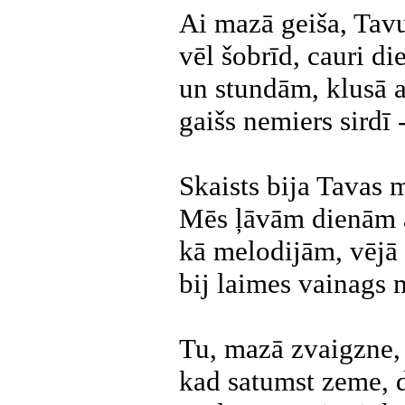
Ai mazā geiša, Tavu
vēl šobrīd, cauri d
un stundām, klusā a
gaišs nemiers sirdī 
Skaists bija Tavas mī
Mēs ļāvām dienām ai
kā melodijām, vējā
bij laimes vainags 
Tu, mazā zvaigzne, s
kad satumst zeme, d