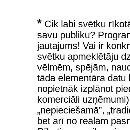
*
Cik labi svētku rīkotā
savu publiku? Program
jautājums! Vai ir konkrē
svētku apmeklētāju d
vēlmēm, spējām, naud
tāda elementāra datu b
nopietnāk izplānot pi
komerciāli uzņēmumi),
„nepieciešamā”, „tradi
bet arī no reālām pas