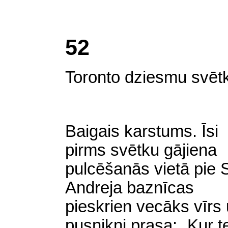
52
Toronto dziesmu svētk
Baigais karstums. Īsi
pirms svētku gājiena
pulcēšanās vietā pie 
Andreja baznīcas
pieskrien vecāks vīrs
pusnikni prasa: „Kur t