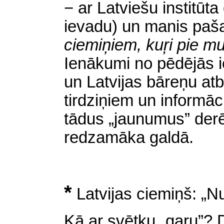
− ar Latviešu institūt
ievadu) un manis pa
ciemiņiem, kuŗi pie m
Ienākumi no pēdējās i
un Latvijas bāreņu at
tirdziņiem un informāc
tādus „jaunumus” derēt
redzamāka galdā.
*
Latvijas ciemiņš: „Nu 
Kā ar svētku „garu”? D