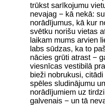
trūkst sarīkojumu vietu
nevajag − kā nekā: suv
norādījumus, kā kur no
svētku norišu vietas a
laikam mums arvien lie
labs sūdzas, ka to pa
nācies grūti atrast − 
viesnīcas vestibilā pra
bieži nobrukusi, citādi
spēles sludinājumu un
norādījumiem uz tirdzi
galvenais − un tā neva