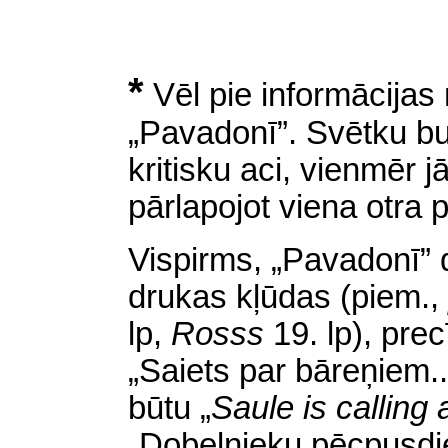
*
Vēl pie informācija
„Pavadonī”. Svētku b
kritisku aci, vienmēr j
pārlapojot viena otra 
Vispirms, „Pavadonī” 
drukas kļūdas (piem.,
lp,
Rosss
19. lp), pre
„Saiets par bāreņiem..
būtu „
Saule is calling 
„Dobelnieku pēcpusdie