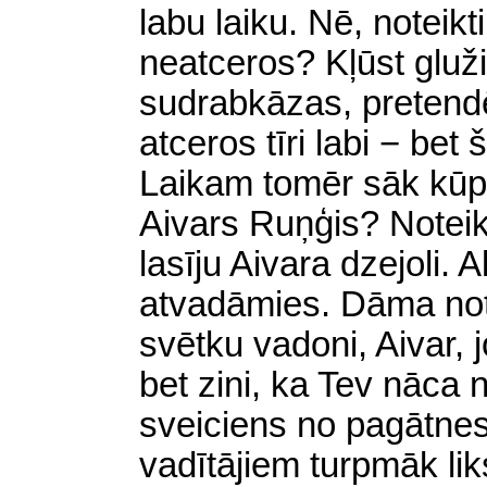
labu laiku. Nē, noteikt
neatceros? Kļūst gluži
sudrabkāzas, pretendē
atceros tīri labi − be
Laikam tomēr sāk kūpē
Aivars Ruņģis? Noteik
lasīju Aivara dzejoli. 
atvadāmies. Dāma note
svētku vadoni, Aivar, 
bet zini, ka Tev nāca n
sveiciens no pagātnes.
vadītājiem turpmāk lik