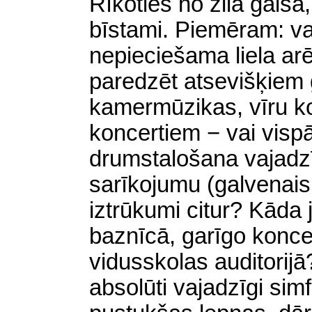
Rīkoties no zila gaisa,
bīstami. Piemēram: va
nepieciešama liela ar
paredzēt atsevišķiem g
kamermūzikas, vīru k
koncertiem − vai visp
drumstalošana vajadzīg
sarīkojumu (galvenais 
iztrūkumi citur? Kāda 
baznīcā, garīgo konce
vidusskolas auditorij
absolūti vajadzīgi simf