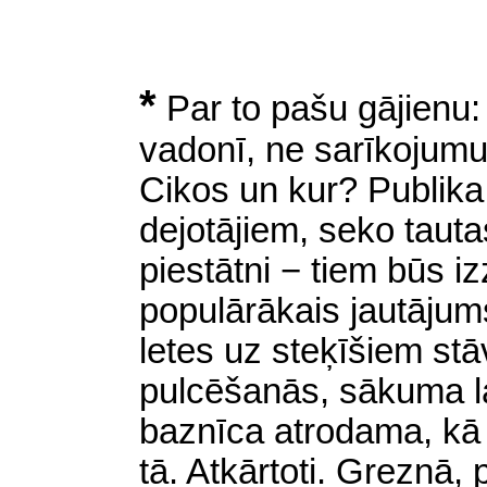
*
Par to pašu gājienu:
vadonī, ne sarīkojumu
Cikos un kur? Publika 
dejotājiem, seko taut
piestātni − tiem būs iz
populārākais jautājums
letes uz steķīšiem stā
pulcēšanās, sākuma la
baznīca atrodama, kā u
tā. Atkārtoti. Greznā, 