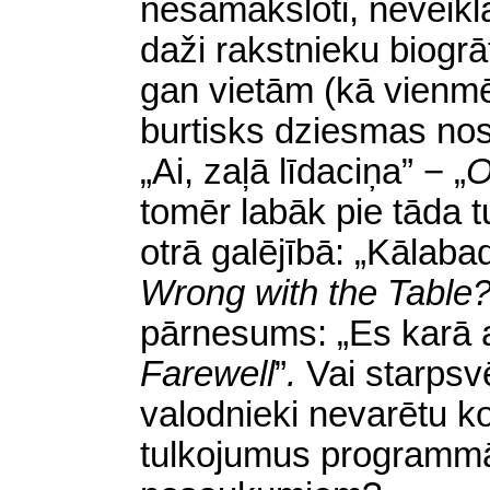
nesamāksloti, neveiklāk
daži rakstnieku biogrāf
gan vietām (kā vienmē
burtisks dziesmas no
„Ai, zaļā līdaciņa” −
„
O
tomēr labāk pie tāda tu
otrā galējībā: „Kālaba
Wrong with the Table
pārnesums: „Es karā 
Farewell
”
.
Vai starpsv
valodnieki nevarētu ko
tulkojumus programm