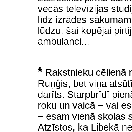
vecās televīzijas studi
līdz izrādes sākumam,
lūdzu, šai kopējai pirti
ambulanci...
*
Rakstnieku cēlienā na
Ruņģis, bet
viņa atsūtī
darīts. Starpbrīdī pien
roku un vaicā − vai es
− esam vienā skolas s
Atzīstos, ka Libekā ne