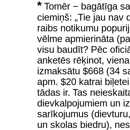
*
Tomēr − bagātīga sar
ciemiņš: „Tie jau nav 
raibs notikumu popurijs.
vēlme apmierināta (pat 
visu baudīt? Pēc ofici
anketēs rēķinot, vien
izmaksātu $668 (34 s
apm. $20 katrai biļetei
tādas ir. Tas neieskai
dievkalpojumiem un i
sarīkojumus (dievturu,
un skolas biedru), nes