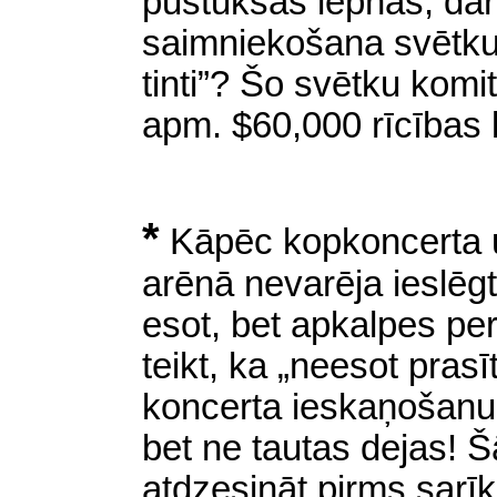
pustukšas lepnas, dā
saimniekošana svētku
tinti”? Šo svētku kom
apm. $60,000 rīcības 
*
Kāpēc kopkoncerta u
arēnā nevarēja ieslēg
esot, bet apkalpes per
teikt, ka „neesot pras
koncerta ieskaņošanu 
bet ne tautas dejas! Šā
atdzesināt pirms sarīk