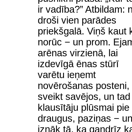
ir vadība?” Atbildam: 
droši vien parādes
priekšgalā. Viņš kaut 
norūc − un prom. Eja
arēnas virzienā, lai
izdevīgā ēnas stūrī
varētu ieņemt
novērošanas posteni,
sveikt savējos, un tad
klausītāju plūsmai pie
draugus, paziņas − un
iznāk tā, ka gandrīz k