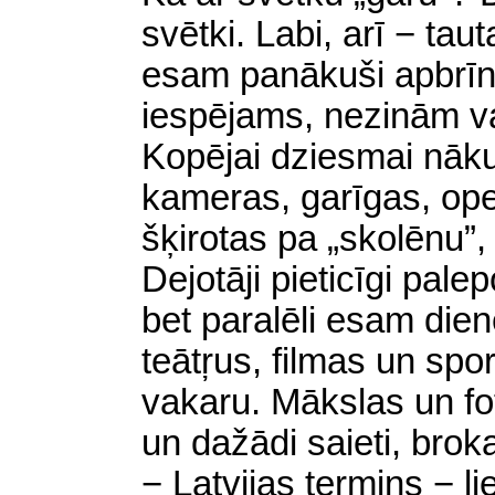
svētki. Labi, arī − tau
esam panākuši apbrīn
iespējams, nezinām vair
Kopējai dziesmai nāku
kameras, garīgas, ope
šķirotas pa „skolēnu”, 
Dejotāji pieticīgi pale
bet paralēli esam dien
teātŗus, filmas un spor
vakaru. Mākslas un fot
un dažādi saieti, brok
− Latvijas termins − l