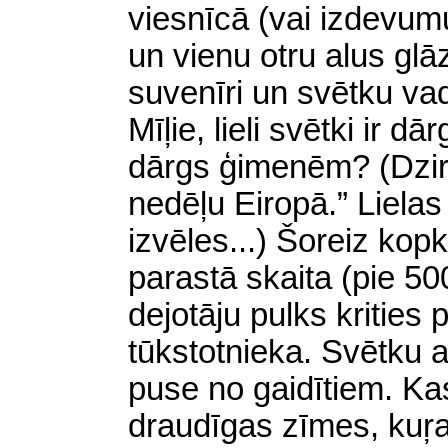
viesnīcā (vai izdevumu
un vienu otru alus glāz
suvenīri un svētku vad
Mīļie, lieli svētki ir d
dārgs ģimenēm? (Dzir
nedēļu Eiropā.” Liela
izvēles...) Šoreiz kopk
parastā skaita (pie 500
dejotāju pulks krities
tūkstotnieka. Svētku 
puse no gaidītiem. Ka
draudīgas zīmes, kuŗa