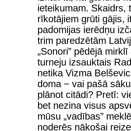
ieteikumam. Skaidrs,
rīkotājiem grūti gājis, 
padomijas ierēdņu izč
trim paredzētām Latvi
„Sonori” pēdējā mirklī
turneju izsauktais Radi
netika Vizma Belševica
doma − vai pašā sāk
plānot citādi? Pretī: vi
bet nezina visus aps
mūsu „vadības” meklē
noderēs nākošai reize