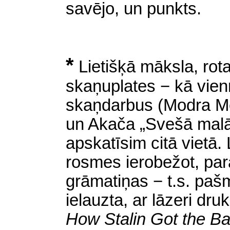
savējo, un punkts.
*
Lietišķā māksla, rot
skaņuplates − kā vien
skaņdarbus (Modra Me
un Akača „Svešā malā”
apskatīsim citā vietā. 
rosmes ierobežot, pa
grāmatiņas − t.s. pašm
ielauzta, ar lāzeri dr
How Stalin Got the Ba