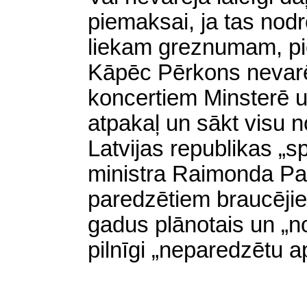
piemaksai, ja tas nodr
liekam greznumam,
p
Kāpēc Pērkons nevarēj
koncertiem Minsterē u
atpakaļ un sākt visu n
Latvijas republikas „sp
ministra Raimonda Pau
paredzētiem braucējiem
gadus plānotais un „nor
pilnīgi „neparedzētu ap