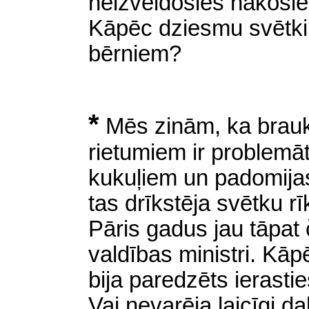
neizveidosies
nākošie
Kāpēc dziesmu svētki 
bērniem?
*
Mēs zinām, ka brauk
rietumiem ir
problemāt
kukuļiem un padomijas
tas drīkstēja svētku r
Pāris gadus jau tāpat č
valdības ministri. Kā
bija paredzēts ierasti
Vai nevarēja laicīgi d