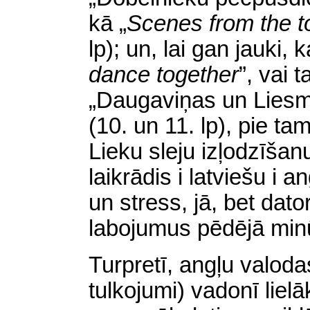
kā
„
Scenes from the t
lp); un, lai gan jauki, 
dance together
”
, vai t
„Daugaviņas un Liesm
(10. un 11. lp),
pie ta
Lieku sleju izļodzīšan
laikrādis i latviešu i 
un stress, jā, bet dato
labojumus pēdējā min
Turpretī, angļu valodas
tulkojumi) vadonī lielāk