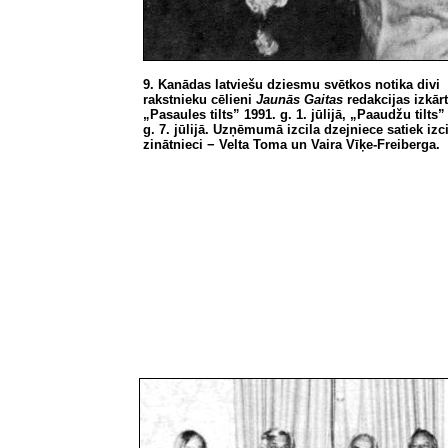
9. Kanādas latviešu dziesmu svētkos notika divi
rakstnieku cēlieni
Jaunās Gaitas
redakcijas izkār
„Pasaules tilts” 1991. g. 1. jūlijā, „Paaudžu tilts”
g. 7. jūlijā. Uzņēmumā izcila dzejniece satiek izc
zinātnieci − Velta Toma un Vaira Vīķe-Freiberga.