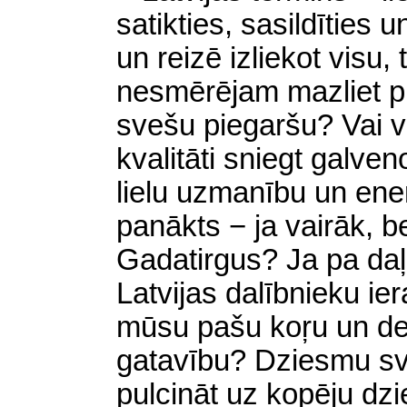
satikties, sasildīties 
un reizē izliekot visu, 
nesmērējam mazliet pl
svešu piegaršu? Vai v
kvalitāti sniegt galve
lielu uzmanību un ener
panākts − ja vairāk, be
Gadatirgus? Ja pa daļ
Latvijas dalībnieku ie
mūsu pašu koŗu un de
gatavību? Dziesmu sv
pulcināt uz kopēju d