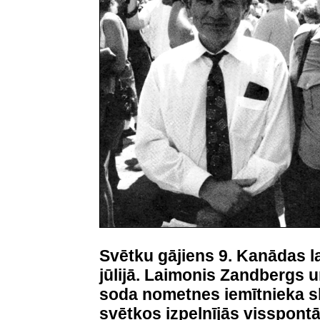
Svētku gājiens 9. Kanādas l
jūlijā. Laimonis Zandbergs 
soda nometnes iemītnieka s
svētkos izpelnījās visspont