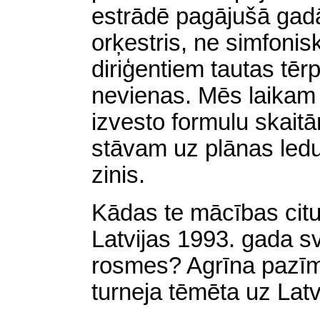
estrādē pagājušā gadā
orķestris, ne simfonis
diriģentiem tautas tērp
nevienas. Mēs laikam a
izvesto formulu skaitā
stāvam uz plānas led
zinis.
Kādas te mācības citu
Latvijas 1993. gada s
rosmes? Agrīna pazīm
turneja
tēmēta uz Latv