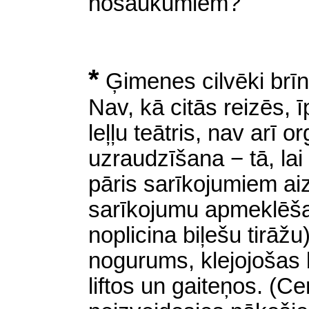
nosaukumiem?
*
Ģimenes cilvēki brī
Nav, kā citās reizēs,
leļļu teātris, nav arī 
uzraudzīšana − tā, la
pāris sarīkojumiem aiz
sarīkojumu apmeklēš
noplicina biļešu tirāžu
nogurums, klejojošas
liftos un gaiteņos. (C