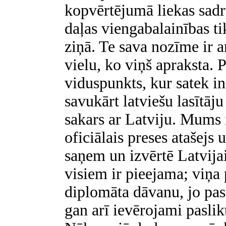
kopvērtējumā liekas sadr
daļas viengabalainības t
ziņā. Te sava nozīme ir a
vielu, ko viņš apraksta. 
viduspunkts, kur satek i
savukārt latviešu lasītāju
sakars ar Latviju. Mums i
oficiālais preses atašejs 
saņem un izvērtē Latvija
visiem ir pieejama; viņa 
diplomāta dāvanu, jo past
gan arī ievērojami paslikt