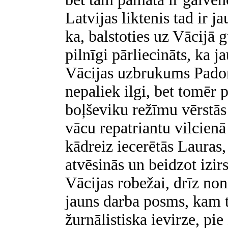
Latvijas liktenis tad ir ja
ka, balstoties uz Vācijā g
pilnīgi pārliecināts, ka 
Vācijas uzbrukums Padom
nepaliek ilgi, bet tomēr p
boļševiku režīmu vērstās 
vācu repatriantu vilcien
kādreiz iecerētās Lauras
atvēsinās un beidzot izir
Vācijas robežai, drīz no
jauns darba posms, kam t
žurnālistiska ievirze, pi