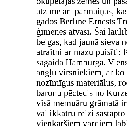
okupētajās zemēs un paš
atzīmē arī pārmaiņas, kas
gados Berlīnē Ernests Tr
ģimenes atvasi. Šai laulī
beigas, kad jaunā sieva no
atraitni ar mazu puisīti
sagaida Hamburgā. Vien
angļu virsniekiem, ar k
nozīmīgus materiālus, ro
baronu pēctecis no Kurze
visā memuāru grāmatā ir 
vai ikkatru reizi sastapto
vienkāršiem vārdiem labi 