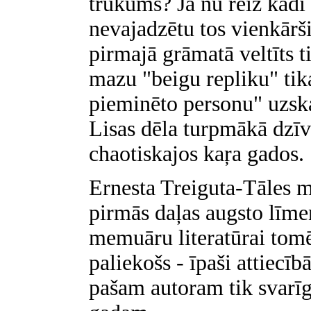
trūkums? Ja nu reiz kādi 
nevajadzētu tos vienkārši
pirmajā grāmatā veltīts 
mazu "beigu repliku" tik
pieminēto personu" uzska
Lisas dēla turpmākā dzīv
chaotiskajos kaŗa gados.
Ernesta Treiguta-Tāles 
pirmās daļas augsto līm
memuāru literatūrai tomē
paliekošs - īpaši attiecībā
pašam autoram tik svarīg