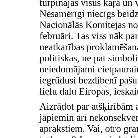
turpinājās visus kaŗa un
Nesamērīgi niecīgs beidz
Nacionālās Komitejas no
februāri. Tas viss nāk p
neatkarības proklamēšan
politiskas, ne pat simbol
neiedomājami cietpaurai
iegrūdusi bezdibenī pašu 
lielu dalu Eiropas, ieskait
Aizrādot par atšķirībām
jāpiemin arī nekonsekven
aprakstiem. Vai, otro grā