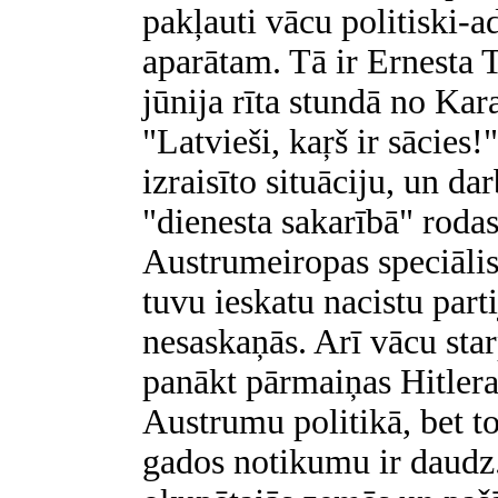
pakļauti vācu politiski-a
aparātam. Tā ir Ernesta T
jūnija rīta stundā no Kar
"Latvieši, kaŗš ir sācies!"
izraisīto situāciju, un dar
"dienesta sakarībā" roda
Austrumeiropas speciālist
tuvu ieskatu nacistu part
nesaskaņās. Arī vācu star
panākt pārmaiņas Hitlera
Austrumu politikā, bet to
gados notikumu ir daudz