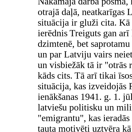
Nākamajā darba posmā,
otrajā daļā, neatkarīgas L
situācija ir gluži cita. K
ierēdnis Treiguts gan arī 
dzimtenē, bet saprotamu 
un par Latviju vairs neie
un visbiežāk tā ir "otrās 
kāds cits. Tā arī tikai ī
situācija, kas izveidojās 
ienākšanas 1941. g. 1. jū
latviešu politisku un mil
"emigrantu", kas ieradās 
tauta motivēti uztvēra kā