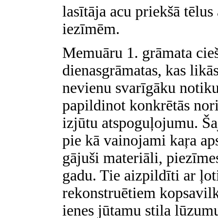
lasītāja acu priekšā tēlus
iezīmēm.
Memuāru 1. grāmata cieši
dienasgrāmatas, kas likās 
nevienu svarīgāku notiku
papildinot konkrētās nor
izjūtu atspoguļojumu. Šajā
pie kā vainojami kaŗa ap
gājuši materiāli, piezīme
gadu. Tie aizpildīti ar ļ
rekonstruētiem kopsavilk
ienes jūtamu stila lūzum