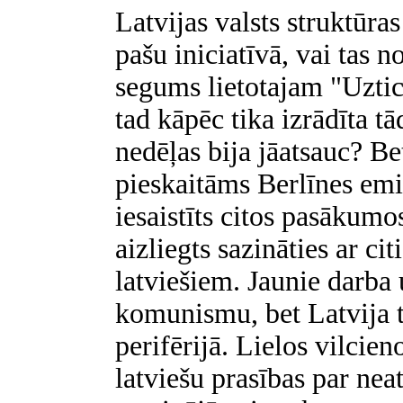
Latvijas valsts struktūra
pašu iniciatīvā, vai tas n
segums lietotajam "Uzt
tad kāpēc tika izrādīta tā
nedēļas bija jāatsauc? B
pieskaitāms Berlīnes emi
iesaistīts citos pasākumo
aizliegts sazināties ar c
latviešiem. Jaunie darba 
komunismu, bet Latvija t
perifērijā. Lielos vilcie
latviešu prasības par nea