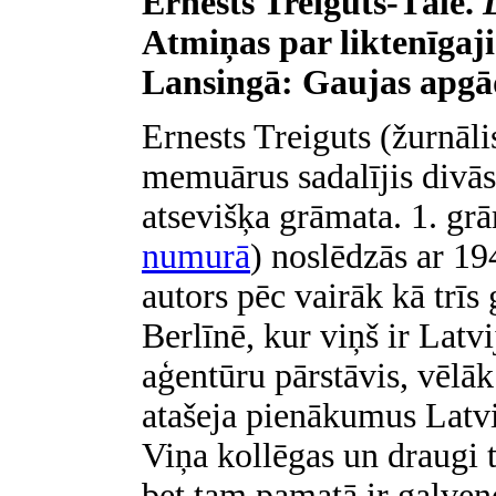
Ernests Treiguts-Tāle.
Atmiņas par liktenīgaj
Lansingā: Gaujas apgād
Ernests Treiguts (žurnāl
memuārus sadalījis divās 
atsevišķa grāmata. 1. gr
numurā
) noslēdzās ar 1
autors pēc vairāk kā trīs
Berlīnē, kur viņš ir Latv
aģentūru pārstāvis, vēlāk
atašeja pienākumus Latvij
Viņa kollēgas un draugi t
bet tam pamatā ir galven