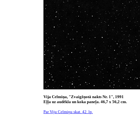
Vija Celmiņa, "Zvaigžņotā nakts Nr. 1", 1991
Eļļa uz audēkla un koka paneļa. 46,7 x 56,2 cm.
Par Viju Celmiņu skat. 42. lp.