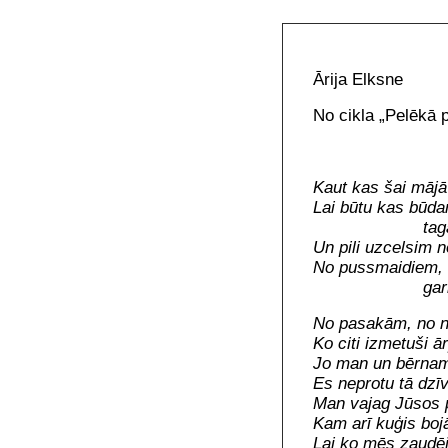
Ārija Elksne
No cikla „Pelēkā 
Kaut kas šai mājā
Lai būtu kas būd
tag
Un pili uzcelsim n
No pussmaidiem, 
garie
No pasakām, no n
Ko citi izmetuši ā
Jo man un bērnam
Es neprotu tā dzīv
Man vajag Jūsos p
Kam arī kuģis bojā
Lai ko mēs zaudē