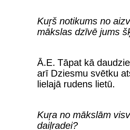
Kuŗš notikums no aizv
mākslas dzīvē jums šķ
Ā
.E. Tāpat kā daudzi
arī Dziesmu svētku at
lielajā rudens lietū.
Kuŗa no mākslām visva
daiļradei?