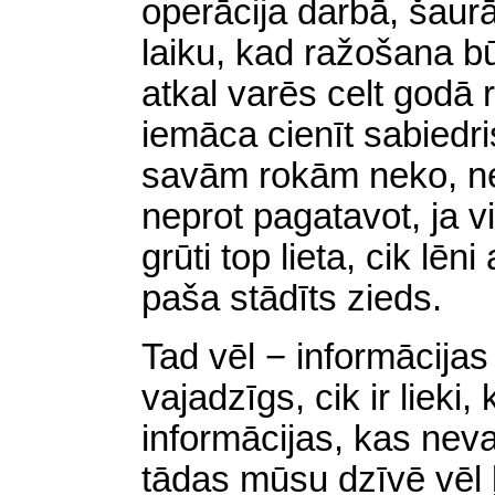
operācija darbā, šaurā
laiku, kad ražošana būs
atkal varēs celt godā 
iemāca cienīt sabiedri
savām rokām neko, n
neprot pagatavot, ja v
grūti top lieta, cik lēn
paša stādīts zieds.
Tad vēl − informācijas
vajadzīgs, cik ir lieki,
informācijas, kas neva
tādas mūsu dzīvē vēl 