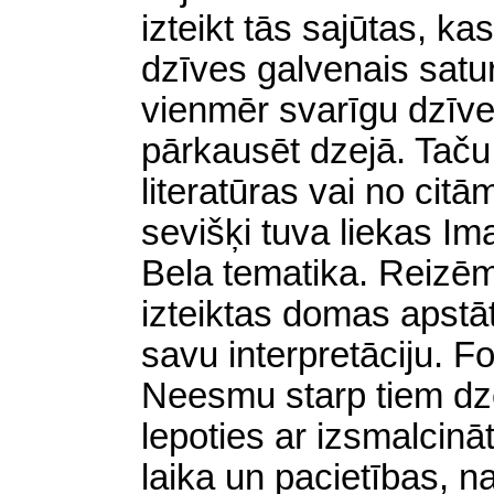
izteikt tās sajūtas, ka
dzīves galvenais satur
vienmēr svarīgu dzīve
pārkausēt dzejā. Taču
literatūras vai no ci
sevišķi tuva liekas Im
Bela tematika. Reizēm
izteiktas domas apstātie
savu interpretāciju. F
Neesmu starp tiem dz
lepoties ar izsmalcinā
laika un pacietības, n