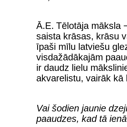
Ā.E. Tēlotāja māksla 
saista krāsas, krāsu v
īpaši mīlu latviešu gl
visdažādākajām paau
ir daudz lielu mākslini
akvarelistu, vairāk kā 
Vai šodien jaunie dzej
paaudzes, kad tā ienāc