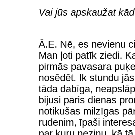
Vai jūs apskaužat kādu
Ā
.E. Nē, es nevienu c
Man ļoti patīk ziedi. 
pirmās pavasara puķe
nosēdēt. Ik stundu jās
tāda dabīga, neapslā
bijusi pāris dienas p
notikušas milzīgas pā
rudenim, īpaši interes
par kuŗu nezinu, kā tā 