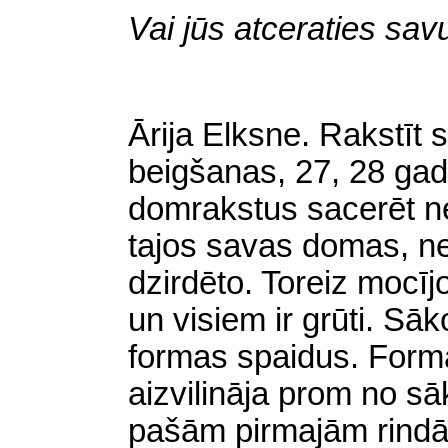
Vai jūs atceraties sav
Ārija Elksne. Rakstīt 
beigšanas, 27, 28 ga
domrakstus sacerēt neb
tajos savas domas, ne
dzirdēto. Toreiz mocīj
un visiem ir grūti. Sāko
formas spaidus. Form
aizvilināja prom no s
pašām pirmajām rindām