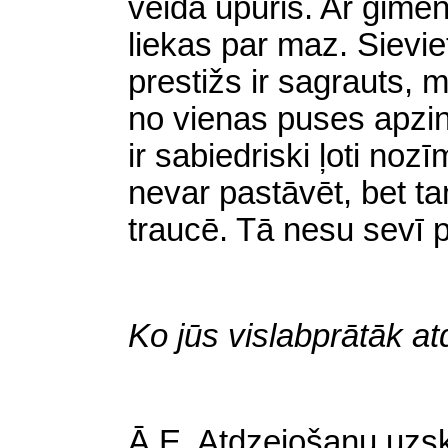
veida upuris. Ar ģimen
liekas par maz. Sievi
prestižs ir sagrauts, m
no vienas puses apzin
ir sabiedriski ļoti noz
nevar pastāvēt, bet ta
traucē. Tā nesu sevī 
Ko jūs vislabprātāk at
Ā
.E. Atdzejošanu uzsk