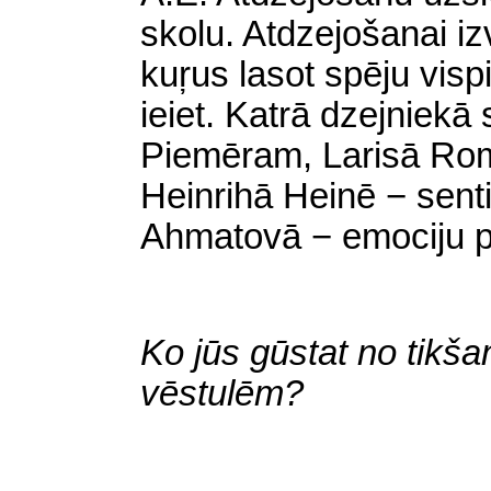
skolu. Atdzejošanai iz
kuŗus lasot spēju visp
ieiet. Katrā dzejniekā 
Piemēram, Larisā Rom
Heinrihā Heinē − sent
Ahmatovā − emociju pr
Ko jūs gūstat no tikšan
vēstulēm?