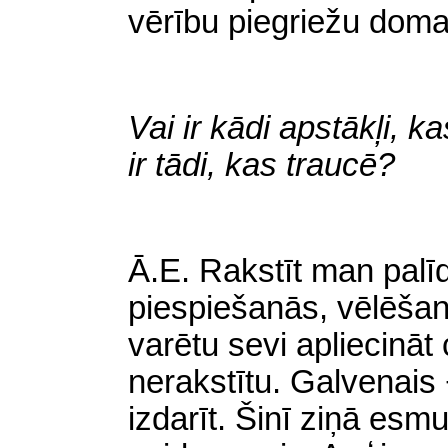
vērību piegriežu dom
Vai ir kādi apstākļi, ka
ir tādi, kas traucē?
Ā
.E. Rakstīt man palī
piespiešanās, vēlēšanā
varētu sevi apliecināt 
nerakstītu. Galvenais −
izdarīt. Šinī ziņā e