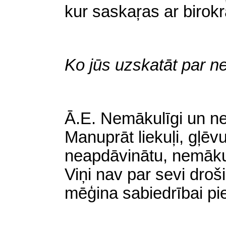
kur saskaŗas ar birok
Ko jūs uzskatāt par 
Ā
.E. Nemākulīgi un ne
Manuprāt
liekuļi, gļēvu
neapdāvinātu, nemākul
Viņi nav par sevi droši
mēģina sabiedrībai piel