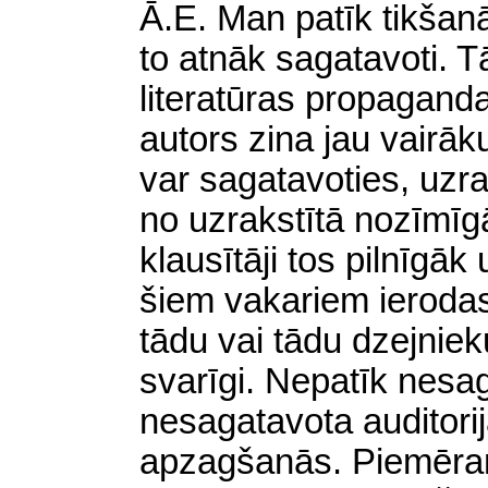
Ā
.E. Man patīk tikšanā
to atnāk sagatavoti. 
literatūras propaganda
autors zina jau vairā
var sagatavoties, uzrak
no uzrakstītā nozīmīgā
klausītāji tos pilnīgāk 
šiem vakariem ierodas
tādu vai tādu dzejniek
svarīgi. Nepatīk nesa
nesagatavota auditorij
apzagšanās. Piemēram,