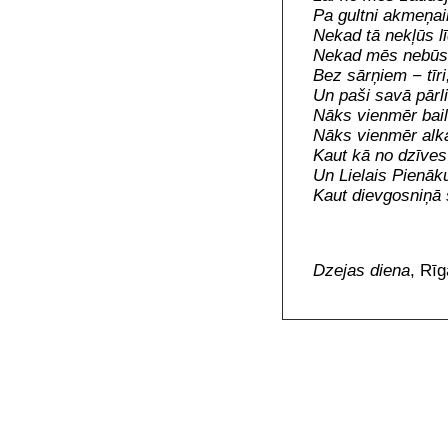
Pa gultni akmeņai
Nekad tā nekļūs l
Nekad mēs nebūsi
Bez sārņiem − tīri
Un paši savā pārli
Nāks vienmēr bail
Nāks vienmēr alka
Kaut kā no dzīves 
Un Lielais Pienāk
Kaut dievgosniņā s
Dzejas diena
,
Rīg