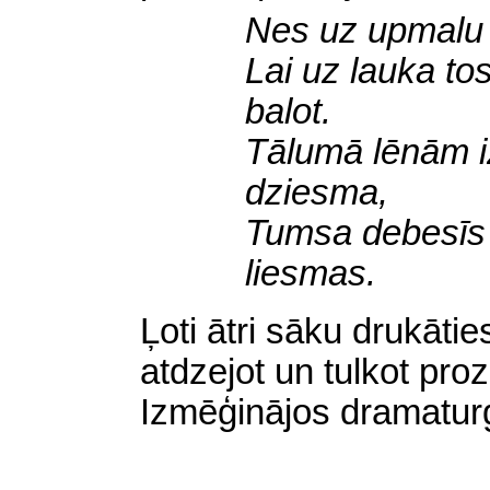
Nes uz upmalu 
Lai uz lauka t
balot.
Tālumā lēnām i
dziesma,
Tumsa debesīs 
liesmas.
Ļoti ātri sāku drukāti
atdzejot un tulkot pro
Izmēģinājos dramaturģ