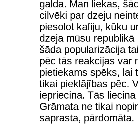
galda. Man liekas, šād
cilvēki par dzeju neinte
piesolot kafiju, kūku
dzeja mūsu republikā i
šāda popularizācija ta
pēc tās reakcijas var
pietiekams spēks, lai 
tikai pieklājības pēc.
iepriecina. Tās liecina
Grāmata ne tikai nopirkt
saprasta, pārdomāta.