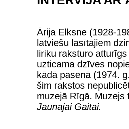
INTERVIJA AR 
Ārija Elksne (1928-198
latviešu lasītājiem dz
liriku raksturo atturīg
uzticama dzīves nopiet
kādā pasenā
(
1974. g.
šim rakstos nepublicē
muzejā Rīgā. Muzejs t
Jaunajai Gaitai.