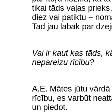
tikai tāds vaļas priek
diez vai patiktu − no
Tad jau labāk par dzej
Vai ir kaut kas tāds, k
nepareizu rīcību?
Ā
.E. Mātes jūtu vārdā
rīcību, es varbūt neat
un piedot.