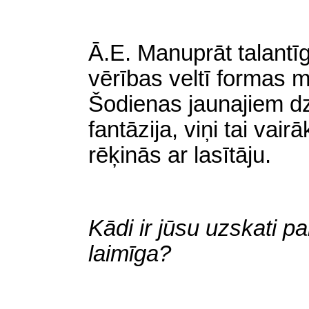
Ā.E.
Manuprāt
talantī
vērības veltī formas 
Šodienas jaunajiem dze
fantāzija, viņi tai vai
rēķinās ar lasītāju.
Kādi ir jūsu uzskati
par
laimīga?