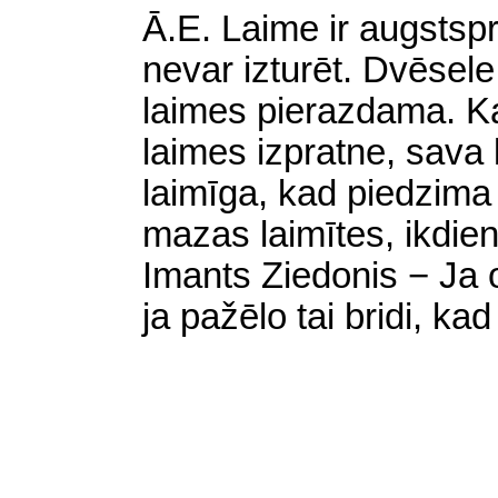
Ā
.E. Laime ir augstspr
nevar izturēt. Dvēsele
laimes pierazdama. Ka
laimes izpratne, sava 
laimīga, kad piedzima
mazas laimītes, ikdienī
Imants Ziedonis − Ja ot
ja pažēlo tai bridi, kad