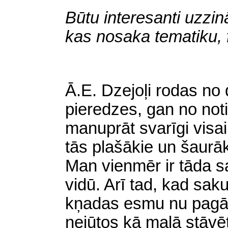
Būtu interesanti uzzin
kas nosaka tematiku,
Ā
.E. Dzejoļi rodas no
pieredzes, gan no no
manuprāt svarīgi visa
tās plašākie un šaurāk
Man vienmēr ir tāda s
vidū. Arī tad, kad sak
kņadas esmu nu pagāj
nejūtos kā malā stāvēt