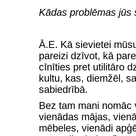
Kādas problēmas jūs š
Ā
.E. Kā sievietei mūs
pareizi dzīvot, kā par
cīnīties pret utilitāro 
kultu, kas
, diemžēl,
sa
sabiedrībā.
Bez tam
mani nomāc v
vienādas mājas, vienā
mēbeles, vienādi apģēr