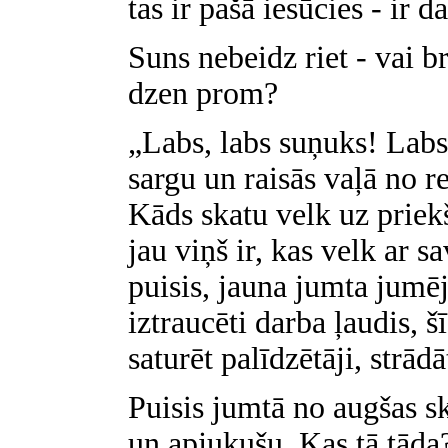
tas ir pašā iesūcies - ir d
Suns nebeidz riet - vai b
dzen prom?
„Labs, labs suņuks! Labs 
sargu un raisās vaļā no 
Kāds skatu velk uz priek
jau viņš ir, kas velk ar s
puisis, jauna jumta jumēj
iztraucēti darba ļaudis, šī
saturēt palīdzētāji, strādā
Puisis jumtā no augšas sk
un apjukušu. Kas tā tāda