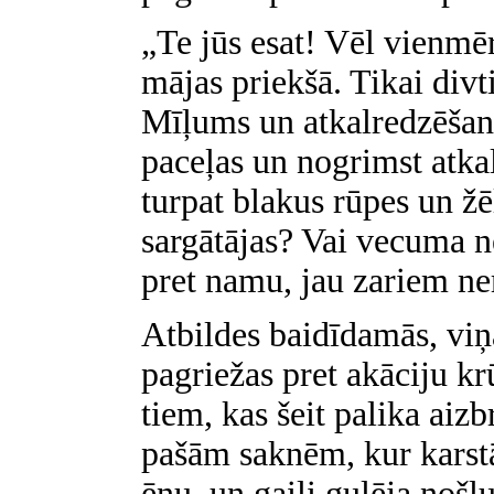
„Te jūs esat! Vēl vienmēr
mājas priekšā. Tikai divt
Mīļums un atkalredzēšan
paceļas un nogrimst atkal
turpat blakus rūpes un žē
sargātājas? Vai vecuma n
pret namu, jau zariem ne
Atbildes baidīdamās, viņ
pagriežas pret akāciju k
tiem, kas šeit palika ai
pašām saknēm, kur karstā
ēnu, un gaiļi gulēja noš