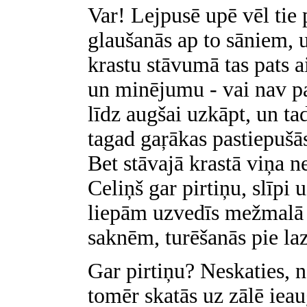
Var! Lejpusē upē vēl tie 
glaušanās ap to sāniem, 
krastu stāvumā tas pats a
un minējumu - vai nav pa
līdz augšai uzkāpt, un ta
tagad gaŗākas pastiepušā
Bet stāvajā krastā viņa n
Celiņš gar pirtiņu, slīp
liepām uzvedīs mežmalā 
saknēm, turēšanās pie la
Gar pirtiņu? Neskaties, 
tomēr skatās uz zālē iea