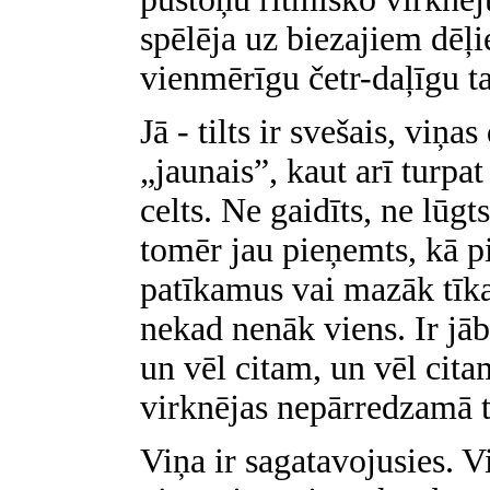
spēlēja uz biezajiem dēļ
vienmērīgu četr-daļīgu ta
Jā - tilts ir svešais, vi
„jaunais”, kaut arī turp
celts. Ne gaidīts, ne lūgt
tomēr jau pieņemts, kā p
patīkamus vai mazāk tīka
nekad nenāk viens. Ir jā
un vēl citam, un vēl cit
virknējas nepārredzamā t
Viņa ir sagatavojusies. Vi