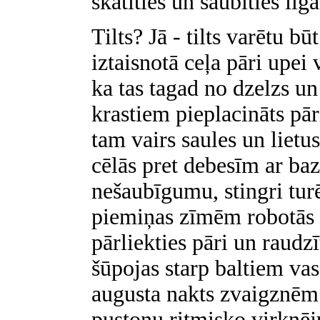
skatīties un šaubīties ilg
Tilts? Jā - tilts varētu bū
iztaisnotā ceļa pāri upei 
ka tas tagad no dzelzs u
krastiem pieplacināts pā
tam vairs saules un lietu
cēlās pret debesīm ar baz
nešaubīgumu, stingri tur
piemiņas zīmēm robotās m
pārliekties pāri un raudz
šūpojas starp baltiem va
augusta nakts zvaigznēm.
pustoņu ritmisko virknēj