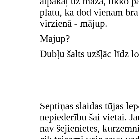
atpakaļ uz maza, tikko 
platu, ka dod vienam bra
virzienā - mājup.
Mājup?
Dubļu šalts uzšļāc līdz lo
Septiņas slaidas tūjas le
nepiederību šai vietai. J
nav šejienietes, kurzemni