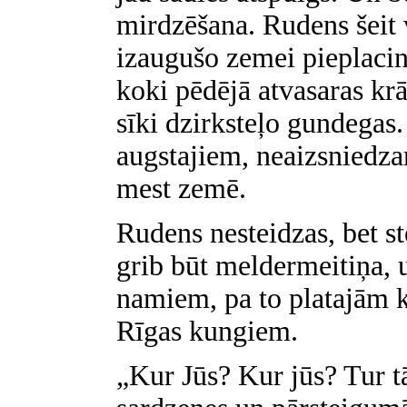
mirdzēšana. Rudens šeit 
izaugušo zemei pieplacinā
koki pēdējā atvasaras kr
sīki dzirksteļo gundegas.
augstajiem, neaizsniedz
mest zemē.
Rudens nesteidzas, bet st
grib būt meldermeitiņa, 
namiem, pa to platajām 
Rīgas kungiem.
„Kur Jūs? Kur jūs? Tur tā