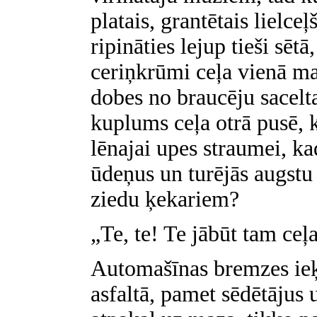
platais, grantētais lielceļ
ripināties lejup tieši sēt
ceriņkrūmi ceļa vienā m
dobes no braucēju sacelt
kuplums ceļa otrā pusē, k
lēnajai upes straumei, ka
ūdeņus un turējās augstu 
ziedu ķekariem?
„Te, te! Te jābūt tam ce
Automašīnas bremzes ieķe
asfaltā, pamet sēdētājus 