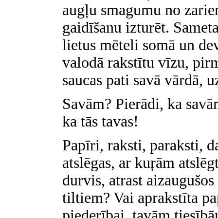
augļu smagumu no zariem
gaidīšanu izturēt. Samet
lietus mēteli somā un dev
valodā rakstītu vīzu, pir
saucas pati savā vārdā,
Savām? Pierādi, ka savām
ka tās tavas!
Papīri, raksti, paraksti, 
atslēgas, ar kuŗām atslēgt
durvis, atrast aizaugušos 
tiltiem? Vai aprakstīta pa
piederībai, tavām tiesīb