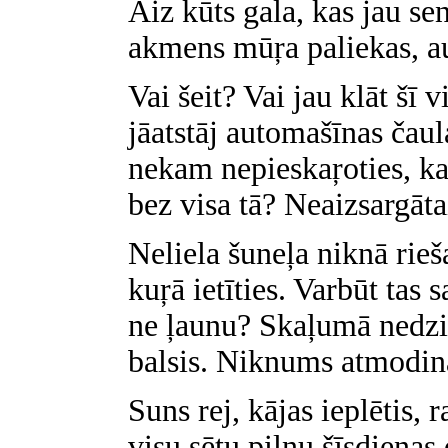
Aiz kūts gala, kas jau sen
akmens mūŗa paliekas, au
Vai šeit? Vai jau klāt šī v
jāatstāj automašīnas čaul
nekam nepieskaŗoties, kas
bez visa tā? Neaizsargāta
Neliela šuneļa niknā rie
kuŗā ietīties. Varbūt tas 
ne ļaunu? Skaļumā nedzi
balsis. Niknums atmodin
Suns rej, kājas ieplētis, r
visu sētu pilnu šīsdienas