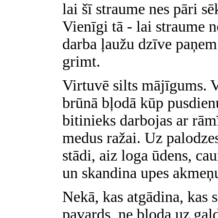
lai šī straume nes pāri s
Vienīgi tā - lai straume 
darba ļaužu dzīve paņem 
grimt.
Virtuvē silts mājīgums. 
brūnā bļodā kūp pusdienu
bitinieks darbojas ar rā
medus ražai. Uz palodzes
stādi, aiz loga ūdens, cau
un skandina upes akmeņ
Nekā, kas atgādina, kas s
pavards, ne bļoda uz gald