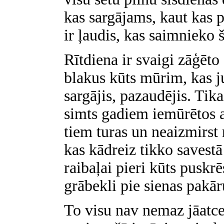
kas sargājams, kaut kas
ir ļaudis, kas saimnieko
Rītdiena ir svaigi zāģēto
blakus kūts mūrim, kas j
sargājis, pazaudējis. Tik
simts gadiem iemūrētos a
tiem turas un neaizmirst 
kas kādreiz tikko savestā
raibaļai pieri kūts puskrē
grābekli pie sienas pakār
To visu nav nemaz jāatc