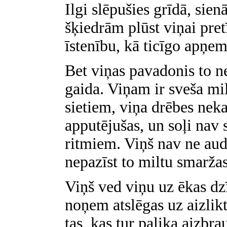
Ilgi slēpušies grīdā, sien
šķiedrām plūst viņai pret
īstenību, kā ticīgo apņe
Bet viņas pavadonis to ne
gaida. Viņam ir sveša mil
sietiem, viņa drēbes nek
apputējušas, un soļi nav s
ritmiem. Viņš nav ne aud
nepazīst to miltu smaržas
Viņš ved viņu uz ēkas dz
noņem atslēgas uz aizlikt
tas, kas tur palika aizbra