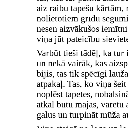
aiz raibu tapešu kārtām,
nolietotiem grīdu segumie
nesen aizvākušos iemītni
viņa jūt pateicību sieviete
Varbūt tieši tādēļ, ka tur 
un nekā vairāk, kas aizsp
bijis, tas tik spēcīgi la
atpakaļ. Tas, ko viņa šei
noplēst tapetes, nobalsin
atkal būtu mājas, varētu 
galus un turpināt mūža 