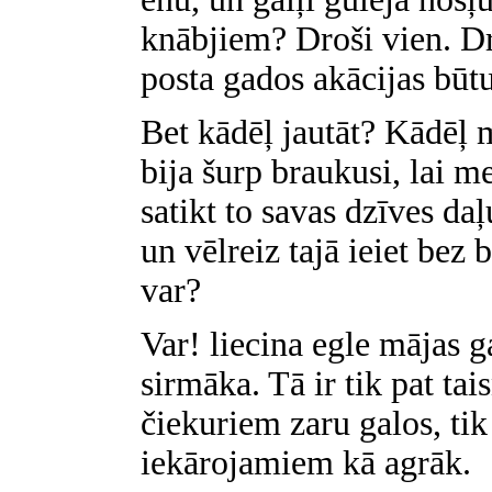
knābjiem? Droši vien. Dr
posta gados akācijas būtu
Bet kādēļ jautāt? Kādēļ 
bija šurp braukusi, lai m
satikt to savas dzīves da
un vēlreiz tajā ieiet bez
var?
Var! liecina egle mājas ga
sirmāka. Tā ir tik pat ta
čiekuriem zaru galos, ti
iekārojamiem kā agrāk.