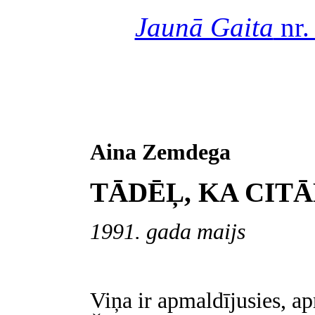
Jaunā Gaita
nr.
Aina Zemdega
TĀDĒĻ, KA CIT
1991. gada maijs
Viņa ir apmaldījusies, ap