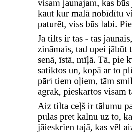
visam jaunajam, kas būs j
kaut kur malā nobīdītu vi
paturēt, viss būs labi. Pi
Ja tilts ir tas - tas jauna
zināmais, tad upei jābūt t
senā, īstā, mīļā. Tā, pie k
satiktos un, kopā ar to pl
pāri tiem oļiem, tām smil
agrāk, pieskartos visam 
Aiz tilta ceļš ir tālumu 
pūlas pret kalnu uz to, k
jāieskrien tajā, kas vēl a