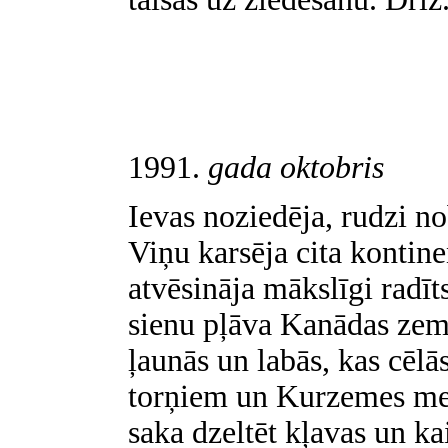
1991.
gada oktobris
Ievas noziedēja, rudzi no
Viņu karsēja cita kontinen
atvēsināja mākslīgi radīt
sienu pļāva Kanādas zeme
ļaunās un labās, kas cēl
torņiem un Kurzemes m
saka dzeltēt kļavas un k