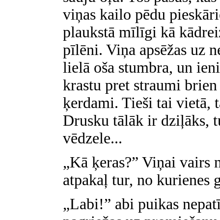
viņas kailo pēdu pieskār
plaukstā mīlīgi kā kādrei
pīlēni. Viņa apsēžas uz n
lielā oša stumbra, un ien
krastu pret straumi brien 
ķerdami. Tieši tai vietā, 
Drusku tālāk ir dziļāks, 
vēdzele...
„Kā ķeras?” Viņai vairs 
atpakaļ tur, no kurienes g
„Labi!” abi puikas nepatī