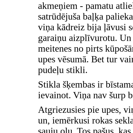
akmeņiem - pamatu atlie
satrūdējuša baļķa palieka
viņa kādreiz bija ļāvusi se
garaiņu aizplīvurotu. Un
meitenes no pirts kūpošā
upes vēsumā. Bet tur vair
pudeļu stikli.
Stikla šķembas ir bīstam
ievainot. Viņa nav šurp b
Atgriezusies pie upes, vi
un, iemērkusi rokas sekla
sauju oļu. Tos pašus, kas 