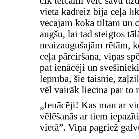
cik teicami veic savu uzd
vietā kādreiz bija ceļa lī
vecajam koka tiltam un c
augšu, lai tad steigtos tā
neaizaugušajām rētām, ko 
ceļa pārciršana, viņas spē
pat ienācēji un svešiniek
lepnība, šie taisnie, zaļz
vēl vairāk liecina par to 
„Ienācēji! Kas man ar vi
vēlēšanās ar tiem iepazīti
vietā”. Viņa pagriež galv