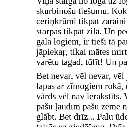
Viņa staigā no loga uz lo
skurbinošu tiešumu. Koki 
ceriņkrūmi tikpat zarain
starpās tikpat zila. Un p
gala logiem, ir tieši tā p
jāpiekaŗ, tikai mātes mirt
varētu tagad, tūlīt! Un pal
Bet nevar, vēl nevar, vēl
lapas ar zīmogiem rokā,
vārds vēl nav ierakstīts. 
pašu ļaudīm pašu zemē na
glābt. Bet drīz... Palu ūd
taisās uz ziedēšanu. Drīz