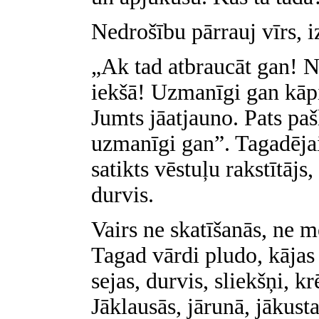
Nedrošību pārrauj vīrs, 
„Ak tad atbraucāt gan! N
iekšā! Uzmanīgi gan kāpi
Jumts jāatjauno. Pats pašla
uzmanīgi gan”. Tagadējais
satikts vēstuļu rakstītājs,
durvis.
Vairs ne skatīšanās, ne 
Tagad vārdi pludo, kājas
sejas, durvis, sliekšņi, k
Jāklausās, jārunā, jākusta