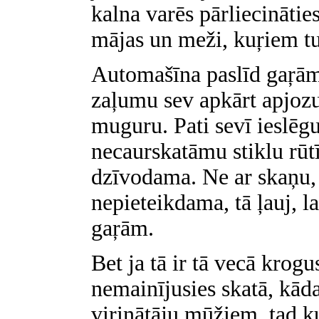
kalna varēs pārliecināties,
mājas un meži, kuŗiem tu
Automašīna paslīd gaŗām 
zaļumu sev apkārt apjozu
muguru. Pati sevī ieslēg
necaurskatāmu stiklu rūtī
dzīvodama. Ne ar skaņu, 
nepieteikdama, tā ļauj, la
gaŗām.
Bet ja tā ir tā vecā krog
nemainījusies skatā, kāda
virinātāju mūžiem, tad k