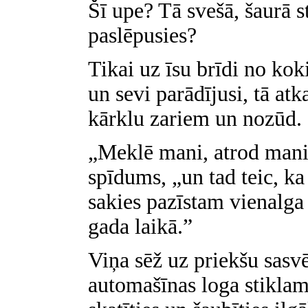
Šī upe? Tā svešā, šaurā s
paslēpusies?
Tikai uz īsu brīdi no kok
un sevi parādījusi, tā at
kārklu zariem un nozūd.
„Meklē mani, atrod mani
spīdums, „un tad teic, ka
sakies pazīstam vienalga
gada laikā.”
Viņa sēž uz priekšu sasvē
automašīnas loga stiklam,