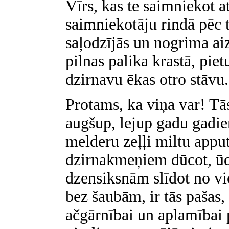
Vīrs, kas te saimniekot a
saimniekotāju rindā pēc t
saļodzījās un nogrima ai
pilnas palika krastā, piet
dzirnavu ēkas otro stāvu.
Protams, ka viņa var! Tās
augšup, lejup gadu gadiem
melderu zeļļi miltu appu
dzirnakmeņiem dūcot, ūd
dzensiksnām slīdot no vi
bez šaubām, ir tās pašas,
ačgārnībai un aplamībai 