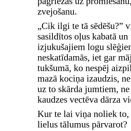
pagriežas uz promiešanu,
zvejošanu.
„Cik ilgi te tā sēdēšu?” v
sasildītos oļus kabatā u
izjukušajiem logu slēģ
neskatīdamās, iet gar mā
tukšumā, ko nespēj aizpi
mazā kociņa izaudzis, ne
uz to skārda jumtiem, ne
kaudzes vectēva dārza vi
Kur te lai viņa noliek to
lielus tālumus pārvarot?