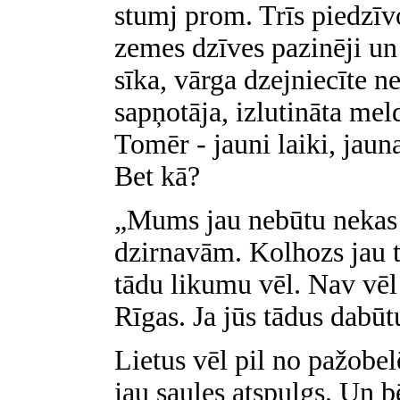
stumj prom. Trīs piedzīvo
zemes dzīves pazinēji un 
sīka, vārga dzejniecīte n
sapņotāja, izlutināta mel
Tomēr - jauni laiki, jaun
Bet kā?
„Mums jau nebūtu nekas p
dzirnavām. Kolhozs jau t
tādu likumu vēl. Nav vē
Rīgas. Ja jūs tādus dabūtu
Lietus vēl pil no pažobe
jau saules atspulgs. Un b