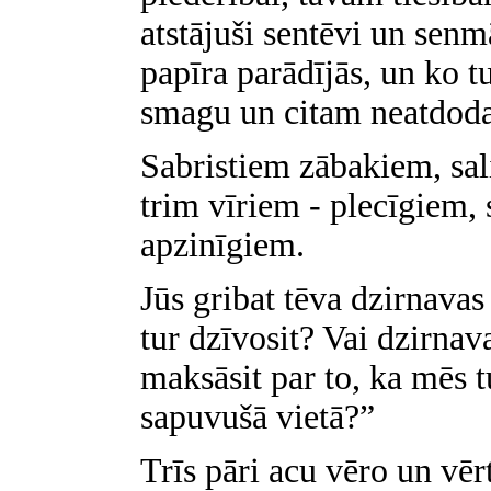
atstājuši sentēvi un sen
papīra parādījās, un ko t
smagu un citam neatdo
Sabristiem zābakiem, sal
trim vīriem - plecīgiem,
apzinīgiem.
Jūs gribat tēva dzirnavas
tur dzīvosit? Vai dzirnav
maksāsit par to, ka mēs 
sapuvušā vietā?”
Trīs pāri acu vēro un vēr