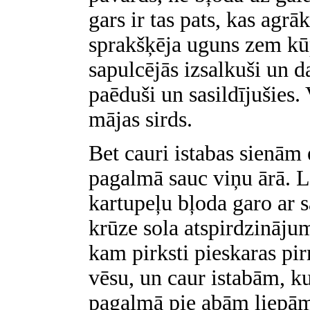
gars ir tas pats, kas agrā
sprakšķēja uguns zem kū
sapulcējās izsalkuši un d
paēduši un sasildījušies.
mājas sirds.
Bet cauri istabas sienām 
pagalmā sauc viņu ārā. L
kartupeļu bļoda garo ar 
krūze sola atspirdzinājum
kam pirksti pieskaras pir
vēsu, un caur istabām, ku
pagalmā pie abām liepā