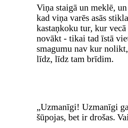
Viņa staigā un meklē, un 
kad viņa varēs asās stikl
kastaņkoku tur, kur vecā 
novākt - tikai tad īstā vi
smagumu nav kur nolikt, i
līdz, līdz tam brīdim.
„Uzmanīgi! Uzmanīgi gan
šūpojas, bet ir drošas. Va