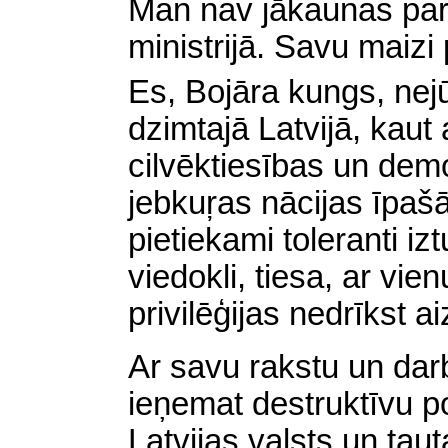
Man nav jākaunas par
ministrijā. Savu maizi 
Es, Bojāra kungs, nej
dzimtajā Latvijā, kaut
cilvēktiesības un demo
jebkuŗas nācijas īpašā
pietiekami toleranti izt
viedokli, tiesa, ar vie
privilēģijas nedrīkst a
Ar savu rakstu un dar
ieņemat destruktīvu po
Latvijas valsts un tau