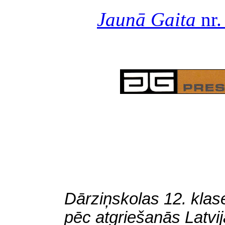
Jaunā Gaita
nr.
Dārziņskolas 12. klas
pēc atgriešanās Latvi