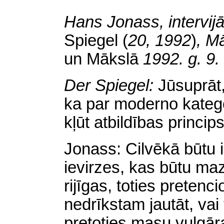
Hans Jonass, intervij
Spiegel
(
20, 1992
)
, M
un Mākslā
1992. g. 9
Der Spiegel:
Jūsuprāt,
ka par moderno katego
kļūt atbildības princip
Jonass: Cilvēkā būtu
ievirzes, kas būtu ma
rijīgas, toties preten
nedrīkstam jautāt, vai 
pretoties masu vulgā