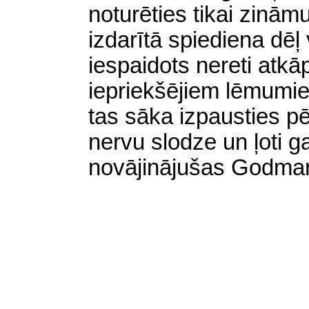
noturēties tikai zinām
izdarītā
spiediena dēļ 
iespaidots
nereti atkā
iepriekšējiem lēmumie
tas sāka izpausties pē
nervu slodze un ļoti g
novājinājušas Godmaņ