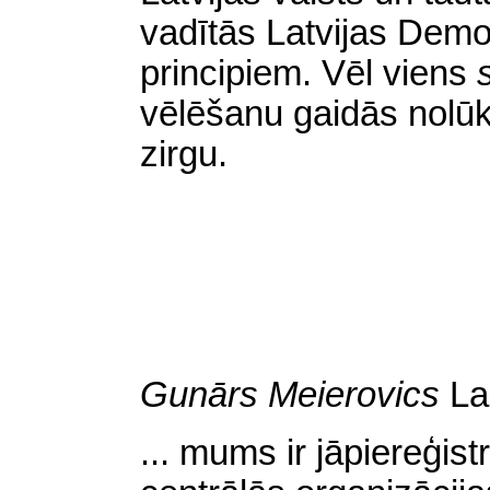
vadītās Latvijas Demo
principiem. Vēl viens
vēlēšanu gaidās nolūk
zirgu.
Gunārs Meierovics
La
... mums ir jāpiereģis