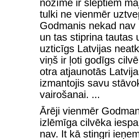
nozīme ir slēptiem mā
tulki ne vienmēr uztve
Godmanis nekad nav bij
un tas stiprina tautas 
uzticīgs Latvijas neatk
viņš ir ļoti godīgs cil
otra atjaunotās Latvij
izmantojis savu stāvo
vairošanai.
.
..
Ārēji vienmēr Godmanis
izlēmīga cilvēka iesp
nav. It kā stingri ieņe