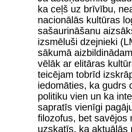
ka ceļš uz brīvību, ne
nacionālās kultūras lo
sašaurināšanu aizsāk
izsmēluši dzejnieki (LM
sākumā aizbildinādamie
vēlāk ar elitāras kult
teicējam tobrīd izskrā
iedomāties, ka gudrs c
politiku vien un ka inte
sapratīs vienīgi pagāj
filozofus, bet savējos
uzskatīs, ka aktuālās