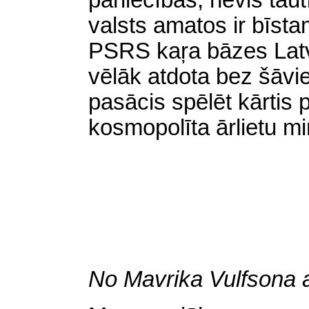
pārliecības, nevis taut
valsts amatos ir bīsta
PSRS kaŗa bāzes Latvi
vēlāk atdota bez šāvi
pasācis spēlēt kārtis
kosmopolīta ārlietu mi
No Mavrika Vulfsona a