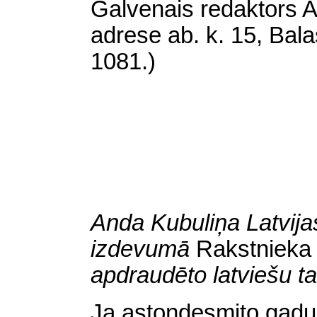
Galvenais redaktors 
adrese
ab.
k. 15, Bal
1081.)
Anda Kubuliņa
Latvij
izdevumā
Rakstnieka
apdraudēto latviešu t
Ja astoņdesmito gadu 