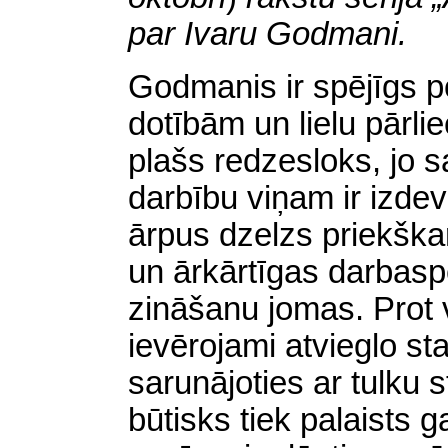
par Ivaru Godmani.
Godmanis ir spējīgs po
dotībām un lielu pārli
plašs redzesloks, jo s
darbību viņam ir izde
ārpus dzelzs priekška
un ārkārtīgas darbasp
zināšanu jomas. Prot 
ievērojami atvieglo st
sarunājoties ar tulku 
būtisks tiek palaists ga