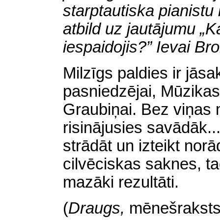
starptautiska pianistu
atbild uz jautājumu „Ka
iespaidojis?” Ievai Br
Milzīgs paldies ir jās
pasniedzējai, Mūzikas
Graubiņai. Bez viņas m
risinājusies savādāk....
strādāt un izteikt norā
cilvēciskas saknes, t
mazāki rezultāti.
(
Draugs,
mēnešrakst