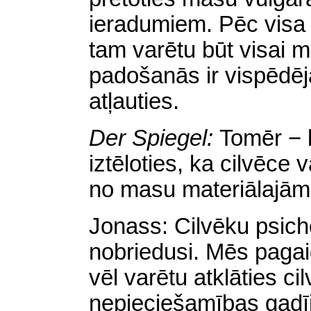
ieradumiem. Pēc visa 
tam varētu būt visai 
padošanās ir vispēdēj
atļauties.
Der Spiegel:
Tomēr − 
iztēloties, ka cilvēce v
no masu materiālajā
Jonass: Cilvēku psicho
nobriedusi. Mēs pagai
vēl varētu atklāties ci
nepieciešamības gadīj