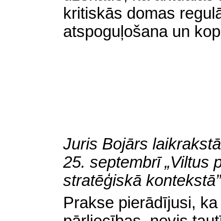
kritiskās domas regul
atspoguļošana un kopš
Juris Bojārs laikrakst
25. septembrī „Viltus 
stratēģiskā kontekstā”
Prakse pierādījusi, ka