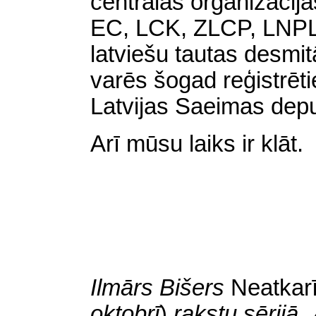
centrālās organizāci
EC, LCK, ZLCP, LNPL
latviešu tautas desmi
varēs šogad reģistrēt
Latvijas Saeimas depu
Arī mūsu laiks ir klāt.
Ilmārs Bišers
Neatkar
oktobrī
)
rakstu sērijā 