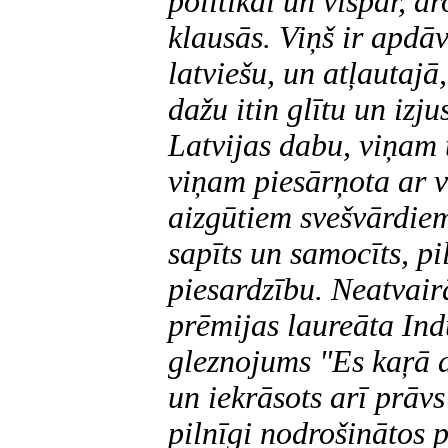
polītikai un vispār, dr
klausās. Viņš ir apdāv
latviešu, un atļautajā
dažu itin glītu un izju
Latvijas dabu, viņam
viņam piesārņota ar v
aizgūtiem svešvārdiem
sapīts un samocīts, 
piesardzību. Neatvai
prēmijas laureāta Ind
gleznojums "Es kaŗā 
un iekrāsots arī prāvs
pilnīgi nodrošinātos 