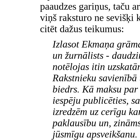
paaudzes gariņus, taču a
viņš raksturo ne sevišķi k
citēt dažus teikumus:
Izlasot Ekmaņa grāma
un žurnālists - daudz
notēlojas itin uzskatā
Rakstnieku savienībā 
biedrs. Kā maksu par
iespēju publicēties, s
izredzēm uz cerīgu ka
paklausību un, zināms,
jūsmīgu apsveikšanu. 