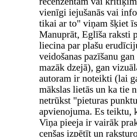
recenzentam vai kritiķim
vienīgi iejušanās vai inf
tikai ar to" viņam šķiet 
Manuprāt, Eglīša raksti p
liecina par plašu erudīci
veidošanas pazīšanu gan l
mazāk dzejā), gan vizuāla
autoram ir noteikti (lai 
mākslas lietās un ka tie n
netrūkst "pieturas punkt
apvienojuma. Es teiktu, k
Viņa pieeja ir vairāk pra
cenšas izpētīt un rakstu