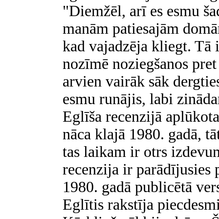
"Diemžēl, arī es esmu šad 
manām patiesajām domām,
kad vajadzēja kliegt. Tā i
nozīmē noziegšanos pret l
arvien vairāk sāk dergtie
esmu runājis, labi zināda
Eglīša recenzijā aplūkot
nāca klajā 1980. gadā, tā
tas laikam ir otrs izdevu
recenzija ir parādījusie
1980. gadā publicētā vers
Eglītis rakstīja piecdes