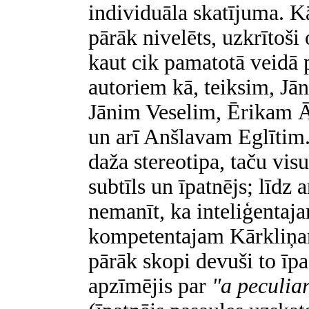
individuāla skatījuma. Kā
pārāk nivelēts, uzkrītoši 
kaut cik pamatotā veidā 
autoriem kā, teiksim, J
Jānim Veselim, Ērikam
un arī Anšlavam Eglītim.
daža stereotipa, taču vis
subtīls un īpatnējs; līdz 
nemanīt, ka inteliģentaja
kompetentajam Kārkliņam
pārāk skopi devuši to ī
apzīmējis par
"a peculia