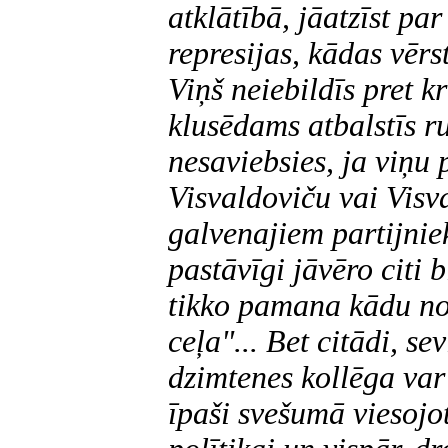
atklātībā, jāatzīst pa
represijas, kādas vērs
Viņš neiebildīs pret 
klusēdams atbalstīs r
nesaviebsies, ja viņu
Visvaldoviču vai Visv
galvenajiem partijni
pastāvīgi jāvēro citi 
tikko pamana kādu no
ceļa"... Bet citādi, se
dzimtenes kollēga var 
īpaši svešumā viesojot