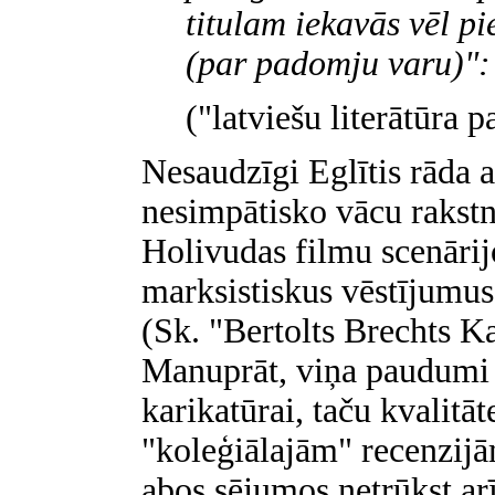
titulam iekavās vēl p
(par padomju varu)":
("latviešu literātūra
Nesaudzīgi Eglītis rāda a
nesimpātisko vācu rakstn
Holivudas filmu scenārij
marksistiskus vēstījumus 
(Sk. "Bertolts Brechts Ka
Manuprāt, viņa paudumi 
karikatūrai, taču kvalitā
"koleģiālajām" recenzijām
abos sējumos netrūkst arī