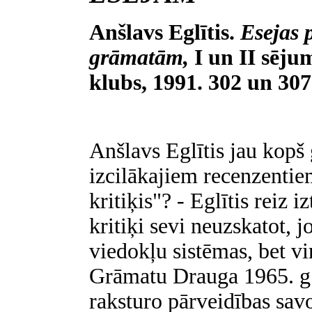
Anšlavs Eglītis.
Esejas 
grāmatām,
I un II sēj
klubs, 1991. 302 un 307
Anšlavs Eglītis jau kopš
izcilākajiem recenzentiem,
kritiķis"? - Eglītis reiz 
kritiķi sevi neuzskatot, j
viedokļu sistēmas, bet v
Grāmatu Drauga 1965. g.
raksturo pārveidības sav