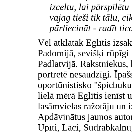
izceltu, lai pārspīlēt
vajag tieši tik tālu, ci
pārliecināt - radīt ti
Vēl atklātāk Eglītis izsa
Padomijā, sevišķi rūpīgi
Padlatvijā. Rakstniekus,
portretē nesaudzīgi. Īpaš
oportūnistisko "špicbuku
lielā mērā Eglītis ienīst 
lasāmvielas ražotāju un i
Apdāvinātus jaunos autor
Upīti, Lāci, Sudrabkaln