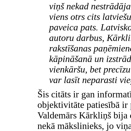
viņš nekad nestrādāja 
viens otrs cits latvieš
paveica pats. Latvisk
autoru darbus, Kārkli
rakstīšanas paņēmieno
kāpināšanā un izstrād
vienkāršu, bet precīzu
var lasīt neparasti vie
Šis citāts ir gan informat
objektivitāte patiesībā ir
Valdemārs Kārkliņš bija 
nekā mākslinieks, jo viņa