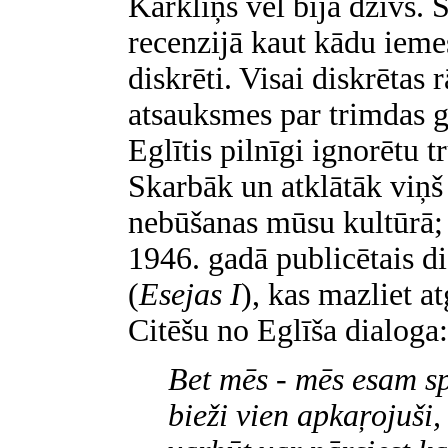
Kārkliņš vēl bija dzīvs. Š
recenzijā kaut kādu ieme
diskrēti. Visai diskrētas 
atsauksmes par trimdas g
Eglītis pilnīgi ignorētu 
Skarbāk un atklātāk viņš
nebūšanas mūsu kultūrā; s
1946. gadā publicētais d
(
Esejas I
),
kas mazliet a
Citēšu no Eglīša dialoga:
Bet mēs - mēs esam sp
bieži vien apkaŗojuši