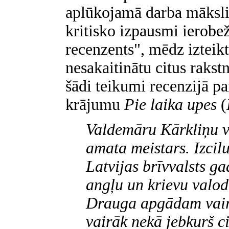
aplūkojamā darba mākslin
kritisko izpausmi ierobežo
recenzents", mēdz izteikt
nesakaitinātu citus rakst
šādi teikumi recenzijā p
krājumu
Pie laika upes
(
Valdemāru Kārkliņu v
amata meistars. Izcil
Latvijas brīvvalsts g
angļu un krievu valo
Drauga apgādam vairā
vairāk nekā jebkurš ci