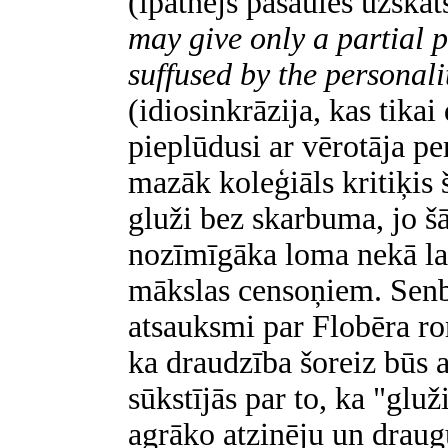
(īpatnējs pasaules uzskat
may give only a partial pi
suffused by the personali
(idiosinkrāzija, kas tikai
pieplūdusi ar vērotāja pe
mazāk koleģiāls kritiķis š
gluži bez skarbuma, jo šā
nozīmīgāka loma nekā la
mākslas censoņiem. Senb
atsauksmi par Flobēra 
ka draudzība šoreiz būs a
sūkstījās par to, ka "gluž
agrāko atzinēju un draugu