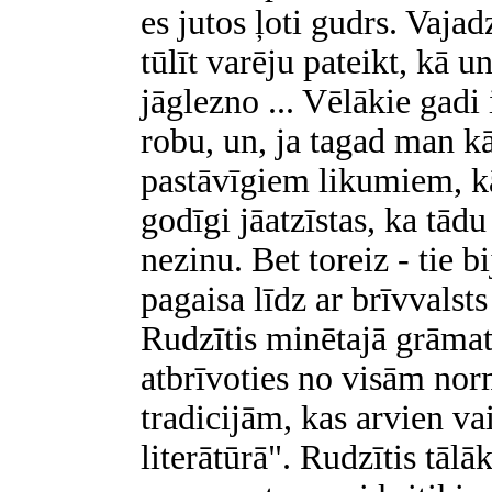
es jutos ļoti gudrs. Vajad
tūlīt varēju pateikt, kā un
jāglezno ... Vēlākie gadi
robu, un, ja tagad man k
pastāvīgiem likumiem, k
godīgi jāatzīstas, ka tā
nezinu. Bet toreiz - tie b
pagaisa līdz ar brīvvalst
Rudzītis minētajā grāmat
atbrīvoties no visām no
tradicijām, kas arvien va
literātūrā". Rudzītis tālā