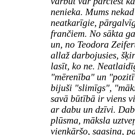
varbūt var pārciest k
nenieka. Mums nekad n
neatkarīgie, pārgalvī
frančiem. No sākta ga
un, no Teodora Zeifer
allaž darbojusies, šķi
lasīt, ko ne. Neatlaid
"mērenība" un "pozit
bijuši "slimīgs", "māk
savā būtībā ir viens v
ar dabu un dzīvi. Dab
plūsma, māksla uztveŗ
vienkāršo, saasina, p