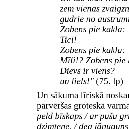
zem vienas zvaigz
gudrie no austrum
Zobens pie kakla:
Tici!
Zobens pie kakla:
Mīli!? Zobens pie 
Dievs ir viens?
un liels!"
(75. lp)
Un sākuma līriskā noskaņa
pārvēršas groteskā varmā
peld bīskaps / ar pušu gri
dzimtene, / deg jāņuguns