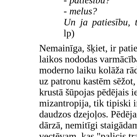
- patiesību?
- melus?
Un ja patiesību,
lp)
Nemainīga, šķiet, ir pati
laikos nododas varmācība
moderno laiku kolāža rād
uz patronu kastēm sēžot,
krustā šūpojas pēdējais 
mizantropija, tik tipiski 
daudzos dzejoļos. Pēdēja
dārzā, nemitīgi staigādam
vectēvam, kas "palicis tr