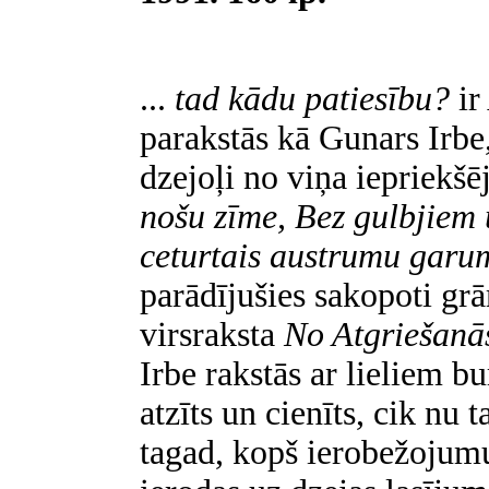
...
tad kādu patiesību?
ir
parakstās kā Gunars Irbe,
dzejoļi no viņa iepriek
nošu zīme, Bez gulbjiem 
ceturtais austrumu garu
parādījušies sakopoti gr
virsraksta
No Atgriešanās
Irbe rakstās ar lieliem bu
atzīts un cienīts, cik nu t
tagad, kopš ierobežojumu