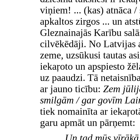
viņiem! ... (kas) atnāca /
apkaltos zirgos ... un at
Gleznainajās Karību salās
cilvēkēdāji. No Latvijas 
zeme, uzsūkusi tautas asi
iekaŗoto un apspiesto žēl
uz paaudzi. Tā netaisnīb
ar jauno ticību:
Zem jūli
smilgām / gar govīm Lai
tiek nomainīta ar iekaŗot
garu apmāt un pārņemt:
Un tad mūs vīrākā 