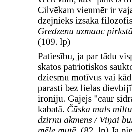
Cilvēkam vienmēr ir vaja
dzejnieks izsaka filozofi
Gredzenu uzmauc pirkstā, 
(109. lp)
Patiesību, ja par tādu vis
skatos patriotiskos saukt
dziesmu motīvus vai kāda
parasti bez lielas dievbijī
ironiju. Gājējs "caur sid
kabatā.
Čūska mals miltus
dzirnu akmens / Viņai bū
mēle mutē.
(82. lp) Ja pi