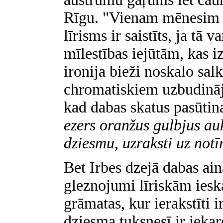
Rīgu. "Vienam mēnesim s
līrisms ir saistīts, ja tā 
mīlestības iejūtām, kas i
ironija bieži noskalo sa
chromatiskiem uzbudināj
kad dabas skatus pasūti
ezers oranžus gulbjus auk
dziesmu, uzraksti uz not
Bet Irbes dzejā dabas ain
gleznojumi līriskām iesk
grāmatas, kur ierakstīti i
dziesma tuksnesī ir ieka