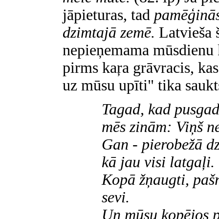
jāpieturas, tad
pamēģināsi
dzimtajā zemē.
Latvieša 
nepieņemama mūsdienu ko
pirms kaŗa grāvracis, ka
uz mūsu upīti" tika saukt
Tagad, kad pusgad
mēs zinām: Viņš ne
Gan - pierobežā dzi
kā jau visi latgaļi.
Kopā žņaugti, paš
sevi.
Un mūsu kopējos 