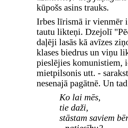
kūpošs asins trauks.
Irbes līrismā ir vienmēr 
tautu likteņi. Dzejolī "Pē
daļēji lasās kā avīzes zi
klases biedrus un viņu li
pieslējies komunistiem, i
mietpilsonis utt. - sarakst
nesenajā pagātnē. Un tad
Ko lai mēs,
tie daži,
stāstam saviem bē