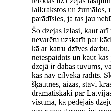
ierodas uz dzejas lasīju
laikrakstos un žurnālos, 
parādīsies, ja tas jau neb
Šo dzejas izlasi, kaut arī
nevarētu uzskatīt par kād
kā ar katru dzīves darbu,
neiespaidots un kaut kas 
dzejā ir dabas tuvums, vaj
kas nav cilvēka radīts. Sk
šķautnes, aizas, stāvi kra
dramatiskāki par Latvijas
visumā, kā pēdējais dzej
austrumu gaŗums iet cau