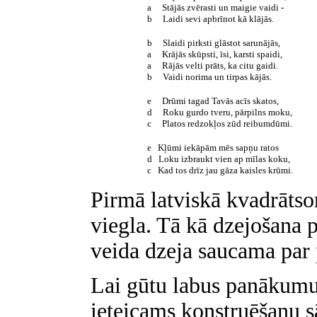
a Stājās zvērasti un maigie vaidi -
b Laidi sevi apbrīnot kā klājās.
b Slaidi pirksti glāstot sarunājās,
a Krājās skūpsti, īsi, karsti spaidi,
a Rājās velti prāts, ka citu gaidi.
b Vaidi norima un tirpas kājās.
e Drūmi tagad Tavās acīs skatos,
d Roku gurdo tveru, pārpilns moku,
c Platos redzokļos zūd reibumdūmi.
e Kļūmi iekāpām mēs sapņu ratos
d Loku izbraukt vien ap mīlas koku,
c Kad tos drīz jau gāza kaisles krūmi.
Pirmā latviskā kvadrātson
viegla. Tā kā dzejošana 
veida dzeja saucama par
Lai gūtu labus panākumu
ieteicams konstruēšanu s