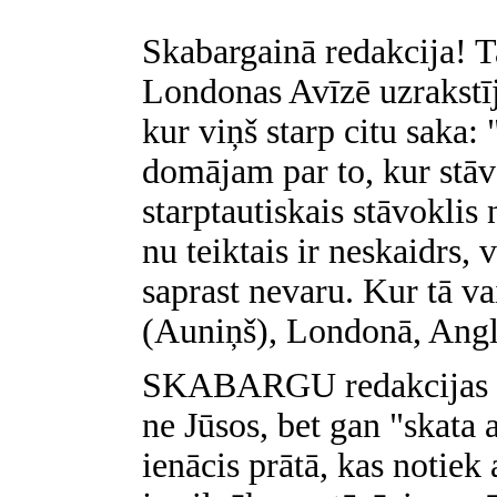
Skabargainā redakcija! T
Londonas Avīzē uzrakstīj
kur viņš starp citu saka:
domājam par to, kur stāva
starptautiskais stāvoklis 
nu teiktais ir neskaidrs, 
saprast nevaru. Kur tā v
(Auniņš), Londonā, Angl
SKABARGU redakcijas at
ne Jūsos, bet gan "skata
ienācis prātā, kas notie