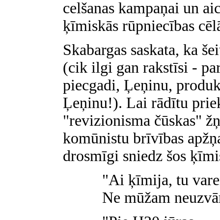
celšanas kampaņai un aicin
ķīmiskās rūpniecības cēl
Skabargas saskata, ka šei
(cik ilgi gan rakstīsi - p
piecgadi, Ļeņinu, produ
Ļeņinu!). Lai rādītu prie
"revizionisma čūskas" ž
komūnistu brīvības apžņa
drosmīgi sniedz šos ķīmi
"Ai ķīmija, tu vare
Ne mūžam neuzvā