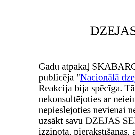
DZEJA
Gadu atpakaļ SKABARG
publicēja "
Nacionālā dze
Reakcija bija spēcīga
nekonsultējoties ar neie
nepieslejoties nevienai ne
uzsākt savu DZEJAS SE
izziņota, pierakstīšanās, 