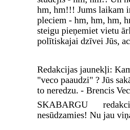
hm, hm!!! Jums laikam ir
pleciem - hm, hm, hm, hm!
steigu pieņemiet vietu ār
polītiskajai dzīvei Jūs, a
Redakcijas jaunekļi: Kam
"veco paaudzi" ? Jūs sakā
to neredzu. - Brencis Vec
SKABARGU redakci
nesūdzamies! Nu jau viņa 