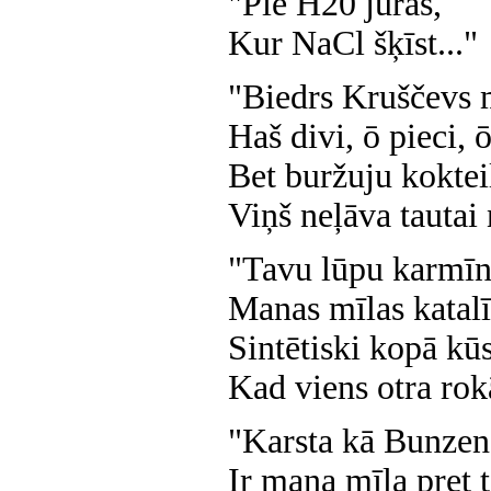
"Pie H20 jūras,
Kur NaCl šķīst..."
"Biedrs Kruščevs 
Haš divi, ō pieci, ō
Bet buržuju koktei
Viņš neļāva tautai
"Tavu lūpu karmīn
Manas mīlas katalī
Sintētiski kopā kū
Kad viens otra rok
"Karsta kā Bunzen
Ir mana mīla pret te