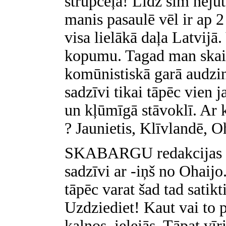
strupceļā! Līdz šim nejut
manis pasaulē vēl ir ap 
visa lielākā daļa Latvijā
kopumu. Tagad man skaid
komūnistiskā garā audzin
sadzīvi tikai tāpēc vien 
un kļūmīgā stāvoklī. Ar 
? Jaunietis, Klīvlandē, O
SKABARGU redakcijas pa
sadzīvi ar -iņš no Ohaijo.
tāpēc varat šad tad satikti
Uzdziediet! Kaut vai to p
kalnos, ielejās. Tāpat vī