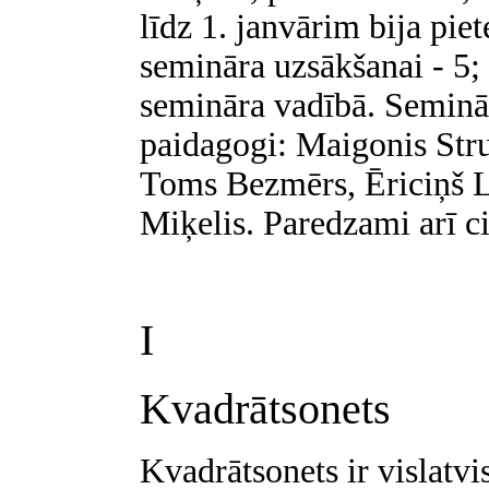
līdz 1. janvārim bija piet
semināra uzsākšanai - 5; t
semināra vadībā. Seminā
paidagogi: Maigonis Str
Toms Bezmērs, Ēriciņš L
Miķelis. Paredzami arī cit
I
Kvadrātsonets
Kvadrātsonets ir vislatv