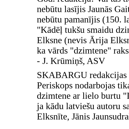
nebūtu lasījis Jaunās Gai
nebūtu pamanījis (150. la
"Kādēļ tukšu smaidu dzimt
Elksne (nevis Ārija Elks
ka vārds "dzimtene" raks
- J. Krūmiņš, ASV
SKABARGU redakcijas atb
Periskops nodarbojas tika
dzimtene ar lielo burtu "
ja kādu latviešu autoru s
Elksnīte, Jānis Jaunsudra