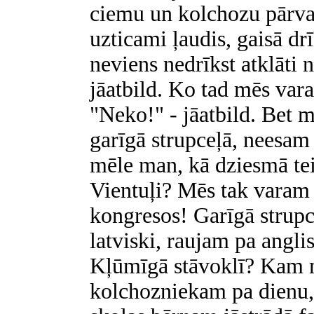
ciemu un kolchozu pārva
uzticami ļaudis, gaisā drī
neviens nedrīkst atklāti
jāatbild. Ko tad mēs var
"Neko!" - jāatbild. Bet 
garīgā strupceļā, neesam
mēle man, kā dziesmā teik
Vientuļi? Mēs tak varam 
kongresos! Garīgā strupc
latviski, raujam pa angli
Kļūmīgā stāvoklī? Kam 
kolchozniekam pa dienu, 