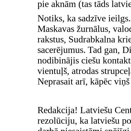
pie aknām (tas tāds latvie
Notiks, ka sadzīve ieilgs.
Maskavas žurnālus, valoda
rakstus, Sudrabkalna kri
sacerējumus. Tad gan, Die
nodibinājis ciešu kontakt
vientuļš, atrodas strupce
Neprasait arī, kāpēc viņš 
Redakcija! Latviešu Cen
rezolūciju, ka latviešu p