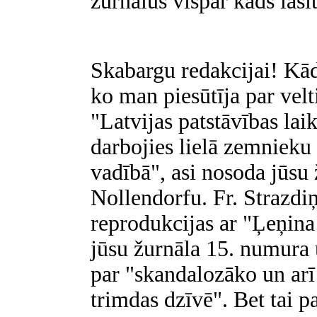
žurnālus vispār kāds lasīt
Skabargu redakcijai! Kādā
ko man piesūtīja par ve
"Latvijas patstāvības la
darbojies lielā zemnieku 
vadībā", asi nosoda jūsu 
Nollendorfu. Fr. Strazdi
reprodukcijas ar "Ļeņina
jūsu žurnāla 15. numura 
par "skandalozāko un ar
trimdas dzīvē". Bet tai pa