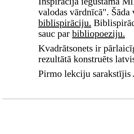
Inspirācija iegūstama M
valodas vārdnīcā". Šāda v
biblispirāciju.
Biblispirāc
sauc par
bibliopoeziju.
Kvadrātsonets ir pārlaicī
rezultātā konstruēts latvi
Pirmo lekciju sarakstīji