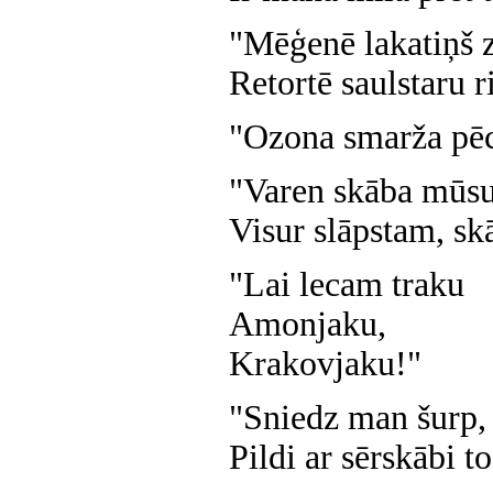
"Mēģenē lakatiņš z
Retortē saulstaru ri
"Ozona smarža pēc
"Varen skāba mūsu
Visur slāpstam, sk
"Lai lecam traku
Amonjaku,
Krakovjaku!"
"Sniedz man šurp, 
Pildi ar sērskābi to