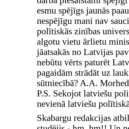
darbā piesaistāmi spējīgi
esmu spējīgs jaunās paau
nespējīgu mani nav sauci
polītiskās zinības univer
algotu vietu ārlietu mini
jāatsakās no Latvijas pa
nebūtu vērts paturēt Latv
pagaidām strādāt uz lauk
sūtniecībā? A.A. Morhed
P.S. Sekojot latviešu pol
nevienā latviešu polītiskā
Skabargu redakcijas atbil
studējis - hm, hm!! Un ne