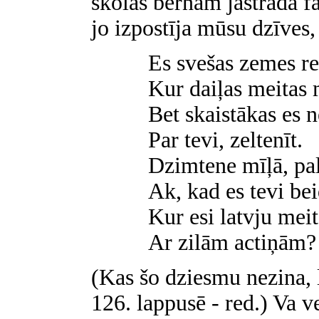
skolas bērnam jāstrādā f
jo izpostīja mūsu dzīves,
Es svešas zemes re
Kur daiļas meitas 
Bet skaistākas es 
Par tevi, zeltenīt.
Dzimtene mīļā, pal
Ak, kad es tevi be
Kur esi latvju mei
Ar zilām actiņām?
(Kas šo dziesmu nezina, 
126. lappusē - red.) Va ve