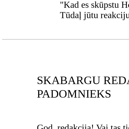
"Kad es skūpstu Ho
Tūdaļ jūtu reakciju
SKABARGU RED
PADOMNIEKS
God. redakcija! Vai tas t