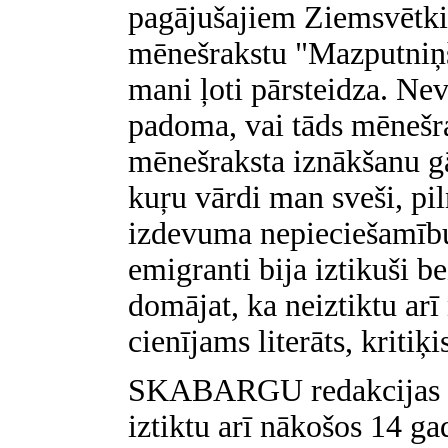
pagājušajiem Ziemsvētki
mēnešrakstu "Mazputniņš
mani ļoti pārsteidza. Nev
padoma, vai tāds mēnešra
mēnešraksta iznākšanu gādā
kuŗu vārdi man sveši, pil
izdevuma nepieciešamību
emigranti bija iztikuši b
domājat, ka neiztiktu ar
cienījams literāts, kritiķi
SKABARGU redakcijas at
iztiktu arī nākošos 14 g