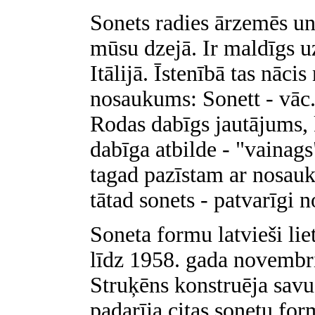
Sonets radies ārzemēs un
mūsu dzejā. Ir maldīgs uz
Itālijā. Īstenībā tas nācis
nosaukums: Sonett - vāc. "
Rodas dabīgs jautājums, 
dabīga atbilde - "vainags
tagad pazīstam ar nosa
tātad sonets - patvarīgi n
Soneta formu latvieši li
līdz 1958. gada novembr
Struķēns konstruēja savu
padarīja citas sonetu fo