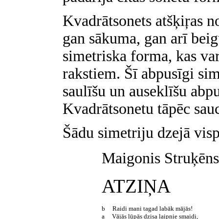
Kvadrātsonets atšķiŗas no
gan sākuma, gan arī beigu
simetriska forma, kas var 
rakstiem. Šī abpusīgi sim
saulīšu un auseklīšu abpu
Kvadrātsonetu tāpēc sauc
Šādu simetriju dzejā vis
Maigonis Struķēns
ATZIŅA
b Raidi mani tagad labāk mājās!
a Vājās lūpās dzisa laipnie smaidi,