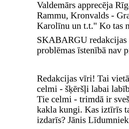
Valdemārs apprecēja Rīga
Rammu, Kronvalds - Gra
Karolīnu un t.t." Ko tas
SKABARGU redakcijas at
problēmas īstenībā nav pr
Redakcijas vīri! Tai vietā
celmi - šķēršļi labai labī
Tie celmi - trimdā ir sveš
kakla kungi. Kas iztīrīs
izdarīs? Jānis Līdumnie