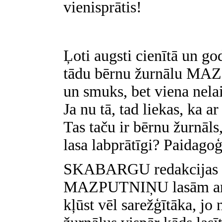
vienisprātis!
Ļoti augsti cienītā un go
tādu bērnu žurnālu MAZ
un smuks, bet viena nelai
Ja nu tā, tad liekas, ka a
Tas taču ir bērnu žurnāls,
lasa labprātīgi? Paidagoģ
SKABARGU redakcijas a
MAZPUTNIŅU lasām ar in
kļūst vēl sarežģītāka, jo