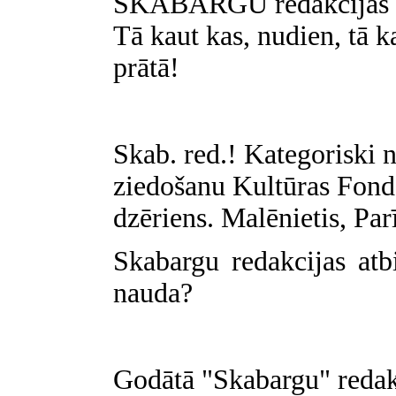
SKABARGU redakcijas atb
Tā kaut kas, nudien, tā 
prātā!
Skab. red.! Kategoriski 
ziedošanu Kultūras Fond
dzēriens. Malēnietis, Par
Skabargu redakcijas atbi
nauda?
Godātā "Skabargu" redak