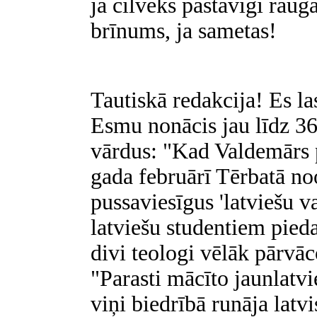
ja cilvēks pastāvīgi raug
brīnums, ja sametas!
Tautiskā redakcija! Es la
Esmu nonācis jau līdz 36
vārdus: "Kad Valdemārs 
gada februārī Tērbatā noo
pussaviesīgus 'latviešu v
latviešu studentiem pieda
divi teologi vēlāk pārvā
"Parasti mācīto jaunlatvi
viņi biedrībā runāja latvi