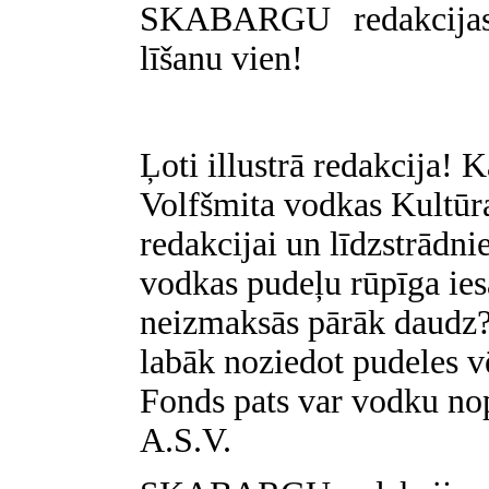
SKABARGU redakcijas 
līšanu vien!
Ļoti illustrā redakcija! K
Volfšmita vodkas Kultūr
redakcijai un līdzstrādni
vodkas pudeļu rūpīga ies
neizmaksās pārāk daudz?
labāk noziedot pudeles v
Fonds pats var vodku no
A.S.V.