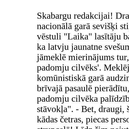
Skabargu redakcijai! Drau
nacionālā garā sevišķi st
vēstuli "Laika" lasītāju ba
ka latvju jaunatne svešum
jāmeklē mierinājums tur, 
padomju cilvēks'. Meklēj
komūnistiskā garā audzin
brīvajā pasaulē pierādītu,
padomju cilvēka palīdzīb
stāvokļa". - Bet, draugi, 
kādas četras, piecas pers