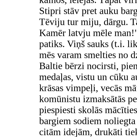
Stipri stāv pret auku bar
Tēviju tur miju, dārgu. Ta
Kamēr latvju mēle man!"
patiks. Viņš sauks (t.i. li
mēs varam smelties no dz
Baltie bērzi nocirsti, pi
medaļas, vistu un cūku au
krāsas vimpeļi, vecās māt
komūnistu izmaksātās pen
piespiesti skolās mācīti
bargiem sodiem noliegta
citām idejām, drukāti ti