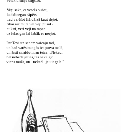
vēlāk brītiņu sirgstot.
Viņi saka, es vesels būšot,
kad diezgan sāpēts.
Tad varēšot ārā dārzā kaut dejot,
tikai aiz mūŗa vēl vēji pūšot -
auksti, vēsi vēji un tāpēc
uz ielas gan lai labāk es neejot.
Par Tevi un sēnēm vaicāju tad,
un kad varēsim ogās iet purva malā,
un ārsti smaidot man teica: „Nekad,
bet nebēdājieties, tas nav ilgi:
viens mūžs, un - nekad - jau ir galā.”