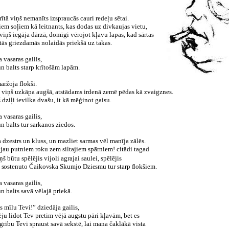
 rītā viņš nemanīts izspraucās cauri redeļu sētai.
iem soļiem kā leitnants, kas dodas uz divkaujas vietu,
viņš iegāja dārzā, domīgi vērojot kļavu lapas, kad sārtas
tās griezdamās nolaidās priekšā uz takas.
a vasaras gailis,
un balts starp krītošām lapām.
ržoja flokši.
m viņš uzkāpa augšā, atstādams irdenā zemē pēdas kā zvaigznes.
 dziļi ievilka dvašu, it kā mēģinot gaisu.
a vasaras gailis,
un balts tur sarkanos ziedos.
a dzestrs un kluss, un mazliet sarmas vēl manīja zālēs.
jau putniem roku zem siltajiem spārniem! citādi tagad
ņš būtu spēlējis vijoli agrajai saulei, spēlējis
sostenuto Čaikovska Skumjo Dziesmu tur starp flokšiem.
a vasaras gailis,
un balts savā vēlajā priekā.
s mīlu Tevi!” dziedāja gailis,
ēju lidot Tev pretim vējā augstu pāri kļavām, bet es
gribu Tevi spraust savā sekstē, lai mana čaklākā vista