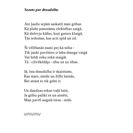
Sonets par draudzību
Aiz ļaužu sejām saskatīt man gribas
Kā plašu panorāmu elektrības zaigā,
Kā dzērvju kāšus, kuŗi gaisos klaigā,
Tās iedomas, kas acīs spīd un zil.
Šī vēlēšanās mani peŗ kā stiba -
Tik jauki pavērties ir laba drauga vaigā
Vai brīdi roku rokā staigāt.
Tā - cilvēkēdājs - ribu sit uz ribas.
Jā, īsta draudzība ir skaistums,
Kas staro, mirdz un žilbi laistās,
Bet atrast to tik grūti ir.
Un daudzas rokas vaļā laist,
Ja gribu palikt es un aistēts,
Man pavēl augstā tiesa - sirds.
\///\\\///\\\/