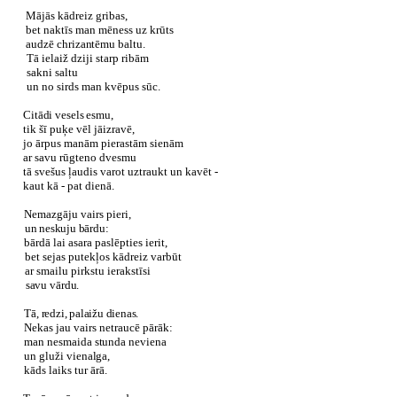
Mājās kādreiz gribas,
bet naktīs man mēness uz krūts
audzē chrizantēmu baltu.
Tā ielaiž dziji starp ribām
sakni saltu
un no sirds man kvēpus sūc.
Citādi vesels esmu,
tik šī puķe vēl jāizravē,
jo ārpus manām pierastām sienām
ar savu rūgteno dvesmu
tā svešus ļaudis varot uztraukt un kavēt -
kaut kā - pat dienā.
Nemazgāju vairs pieri,
un neskuju bārdu:
bārdā lai asara paslēpties ierit,
bet sejas putekļos kādreiz varbūt
ar smailu pirkstu ierakstīsi
savu vārdu.
Tā, redzi, palaižu dienas.
Nekas jau vairs netraucē pārāk:
man nesmaida stunda neviena
un gluži vienalga,
kāds laiks tur ārā.