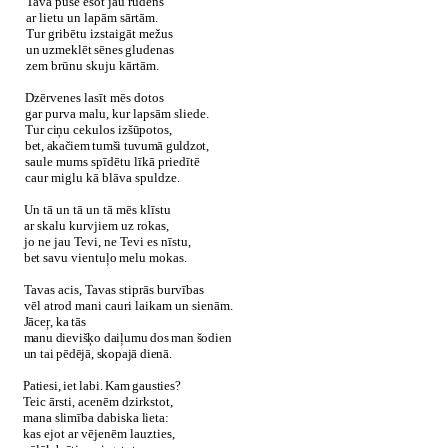
Tavā pusē esot jau rudens
ar lietu un lapām sārtām.
Tur gribētu izstaigāt mežus
un uzmeklēt sēnes gludenas
zem brūnu skuju kārtām.
Dzērvenes lasīt mēs dotos
gar purva malu, kur lapsām sliede.
Tur ciņu cekulos izšūpotos,
bet, akačiem tumši tuvumā guldzot,
saule mums spīdētu līkā priedītē
caur miglu kā blāva spuldze.
Un tā un tā un tā mēs klīstu
ar skalu kurvjiem uz rokas,
jo ne jau Tevi, ne Tevi es nīstu,
bet savu vientuļo melu mokas.
Tavas acis, Tavas stiprās burvības
vēl atrod mani cauri laikam un sienām.
Jāceŗ, ka tās
manu dievišķo daiļumu dos man šodien
un tai pēdējā, skopajā dienā.
Patiesi, iet labi. Kam gausties?
Teic ārsti, acenēm dzirkstot,
mana slimība dabiska lieta:
kas ejot ar vējenēm lauzties,