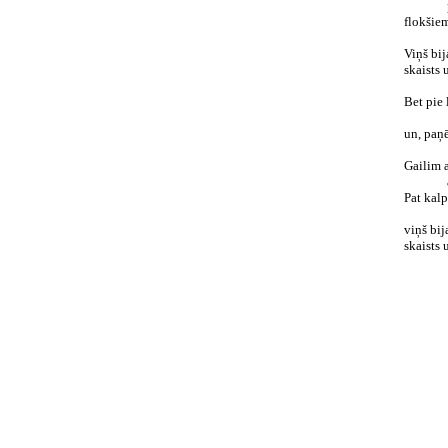
flokšie
Viņš bij
skaists 
Bet pie 
un, paņē
Gailim a
Pat kalp
viņš bij
skaists 