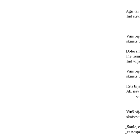
Agri tai
Tad stīv
Viņš bij
skaists 
Dobē sma
Pie tie
Tad viņš
Viņš bij
skaists 
Rīts bij
Ak, nav 
vi
Viņš bij
skaists 
„Saule, e
„es nesp