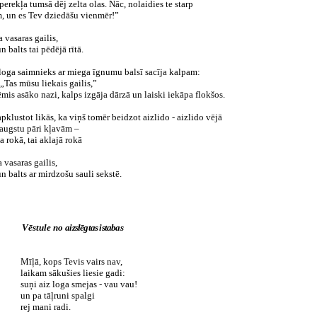
perekļa tumsā dēj zelta olas. Nāc, nolaidies te starp
m, un es Tev dziedāšu vienmēr!”
a vasaras gailis,
un balts tai pēdējā rītā.
loga saimnieks ar miega īgnumu balsī sacīja kalpam:
„Tas mūsu liekais gailis,”
mis asāko nazi, kalps izgāja dārzā un laiski iekāpa flokšos.
pklustot likās, ka viņš tomēr beidzot aizlido - aizlido vējā
augstu pāri kļavām –
a rokā, tai aklajā rokā
a vasaras gailis,
un balts ar mirdzošu sauli sekstē.
Vēstule no
aizslēgtas istabas
Mīļā, kops Tevis vairs nav,
laikam sākušies liesie gadi:
suņi aiz loga smejas - vau vau!
un pa tāļruni spalgi
rej mani radi.