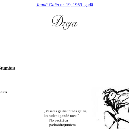
Jaunā Gaita
nr. 19, 1959. gadā
Stumbrs
ailis
„Vasaras gailis ir tāds gailis,
ko rudeni gandē nost.”
No vecātēva
paskaidrojumiem.