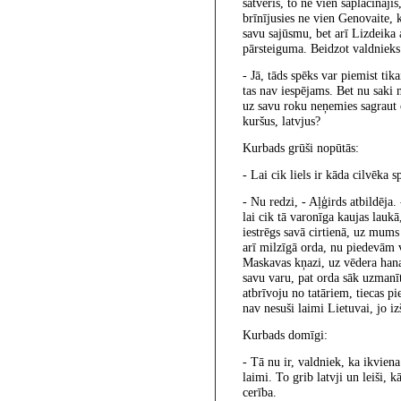
satvēris, to ne vien saplacināji
brīnījusies ne vien Genovaite, k
savu sajūsmu, bet arī Lizdeika 
pārsteiguma. Beidzot valdnieks
- Jā,
tāds spēks var piemist tik
tas nav iespējams. Bet nu saki 
uz savu roku neņemies sagraut 
kuršus, latvjus?
Kurbads grūši nopūtās:
- Lai cik liels ir kāda cilvēka
- Nu redzi, - Aļģirds atbildēja. 
lai cik tā varonīga kaujas laukā
iestrēgs savā cirtienā, uz mums
arī milzīgā orda, nu piedevām v
Maskavas kņazi, uz vēdera hana
savu varu, pat orda sāk uzmanī
atbrīvoju no tatāriem, tiecas 
nav nesuši laimi Lietuvai, jo iz
Kurbads domīgi:
- Tā nu ir, valdniek, ka ikviena
laimi. To grib latvji un leiši, 
cerība.