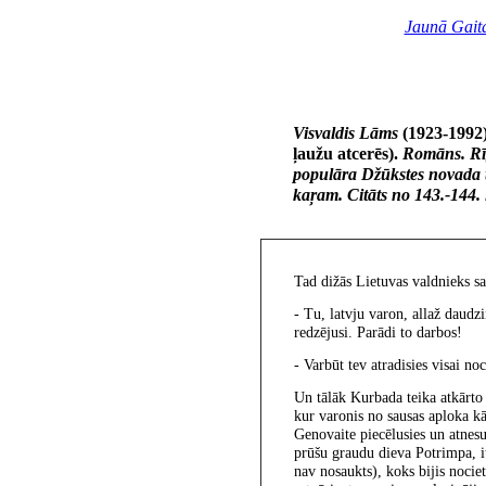
Jaunā Gait
Visvaldis Lāms
(1923-1992
ļaužu atcerēs).
Romāns. Rī
populāra Džūkstes novada te
kaŗam. Citāts no 143.-144. 
Tad dižās Lietuvas valdnieks sa
- Tu, latvju varon, allaž daud
redzējusi. Parādi to darbos!
- Varbūt tev atradisies visai no
Un tālāk Kurbada teika atkārto
kur varonis no sausas aploka kār
Genovaite piecēlusies un atnesu
prūšu graudu dieva Potrimpa, it
nav nosaukts), koks bijis nocie