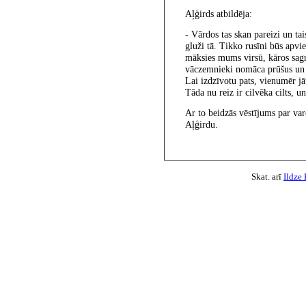
Aļģirds atbildēja:
- Vārdos tas skan pareizi un ta
gluži tā. Tikko rusīni būs apvi
māksies mums virsū, kāros sagr
vāczemnieki nomāca prūšus un s
Lai izdzīvotu pats, vienumēr j
Tāda nu reiz ir cilvēka cilts, u
Ar to beidzās vēstījums par var
Aļģirdu.
Skat. arī
Ildze 