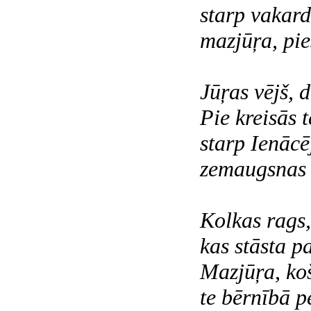
starp
vakard
mazjūŗa, pie
Jūŗas vējš, 
Pie kreisās 
starp Ienācē
zemaugsnas 
Kolkas rags,
kas stāsta pa
Mazjūŗa, ko
te bērnībā p