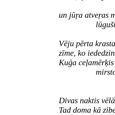
nesag
un jūŗa atveŗas 
lūguši?); vē
Vēju pērta krasta
zīme, ko iededzin
Kuģa ceļamērķis 
mirstošo pēd
telpai 
Divas naktis vēlā
Tad doma kā zibe