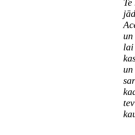
Te 
jā
Ac
un 
lai
kas
un 
sar
kad
te
kau