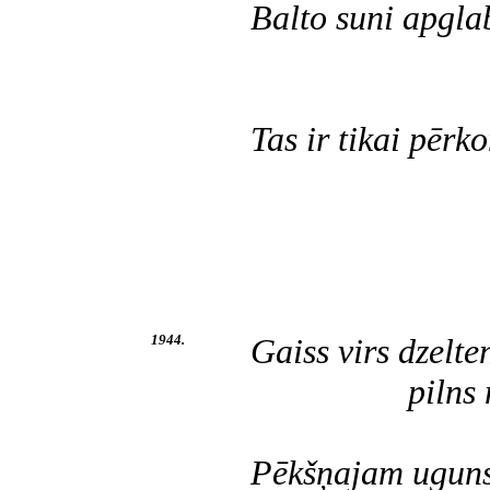
Balto suni apglab
bija vecs
Tas ir tikai pērk
un tikai 
1944.
Gaiss virs dzelt
pilns nokai
Pēkšņajam uguns