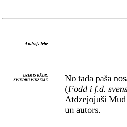
Andrejs Irbe
DZIMIS KĀDR.
No tāda paša no
ZVIEDRU VIDZEMĒ
(
Fodd i f.d. sven
Atdzejojuši Mudī
un autors.