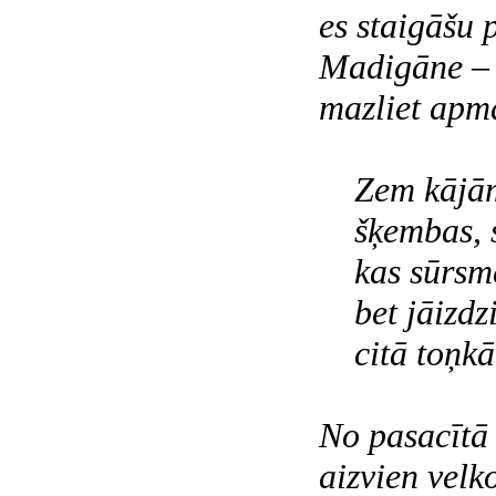
es staigāšu p
Madigāne – 
mazliet apma
Zem kājām 
šķembas, st
kas sūrsmē
bet jāizdzi
citā toņkā
No pasacītā 
aizvien velk