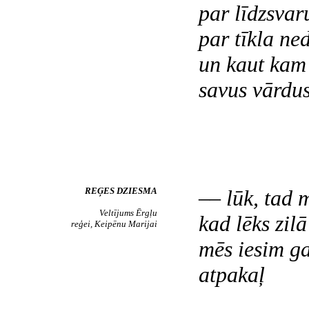
par līdzsvar
par tīkla ne
un kaut kam
savus vārdus
REĢES DZIESMA
–– lūk, tad 
Veltījums Ērgļu
kad lēks zil
reģei, Keipēnu Marijai
mēs iesim ga
atpakaļ