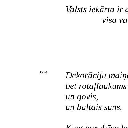
Valsts iekārta i
visa vara pār
pal
1934.
Dekorāciju maiņa
bet rotaļlaukums 
un govis,
un baltais suns.