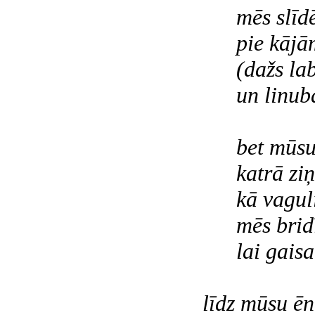
mēs slīdēsi
pie kājām 
(dažs labs 
un linubalt
bet mūsu 
katrā ziņā
kā vaguliņi
mēs bridīs
lai gaisa 
līdz mūsu ēn