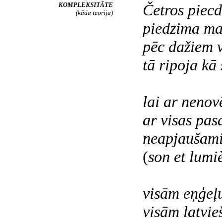
KOMPLEKSITĀTE
Četros piecd
(kāda teorija)
piedzima ma
pēc dažiem 
tā ripoja kā 
lai ar neno
ar visas pas
neapjaušami 
(
son et
lumi
visām eņģeļ
visām latvie