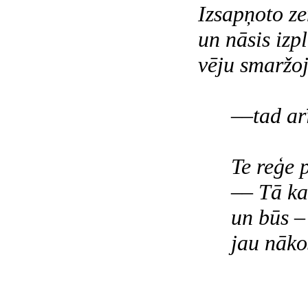
Izsapņoto z
un nāsis izpl
vēju smaržoj
––tad arī 
Te reģe pi
–– Tā kaut
un būs –
jau nākoš