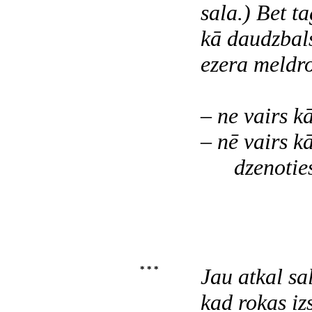
sala.) Bet t
kā daudzbals
ezera meldro
– ne vairs k
– nē vairs k
dzenoties 
* * *
Jau atkal sal
kad rokas izs