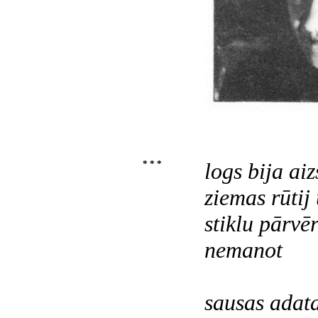
* * *
logs bija aiz
ziemas rūtij
stiklu pārvē
nemanot
sausas adata