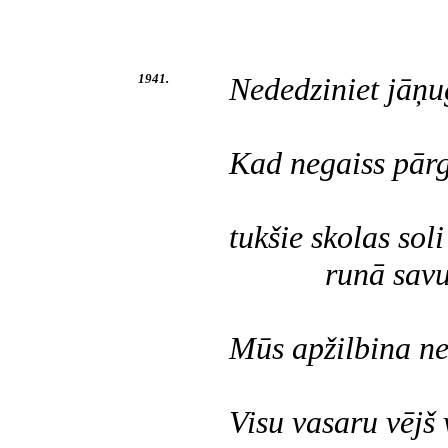
1941.
Nededziniet jāņug
Kad negaiss pārg
viss atk
tukšie skolas soli
runā savu valo
Mūs apžilbina ned
Visu vasaru vējš 