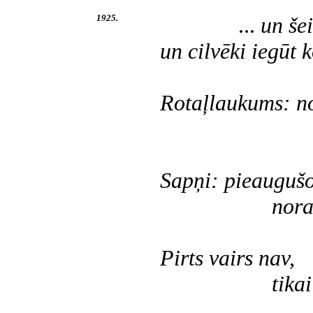
1925.
...
un še
un cilvēki iegūt 
Rotaļlaukums: no
pagra
Sapņi: pieaugušo
norakta kaut
Pirts vairs nav,
tikai celiņš 