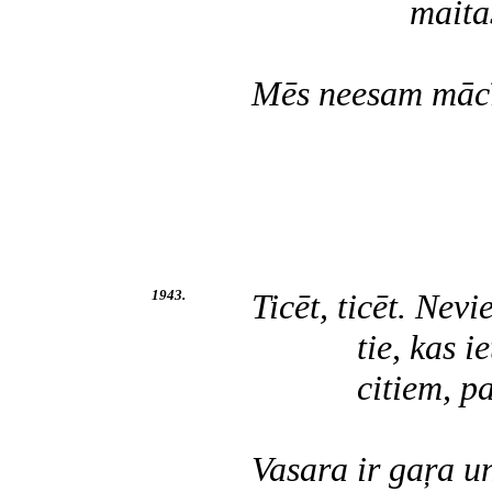
maitas smak
Mēs neesam mācī
mūs mācī
1943.
Ticēt, ticēt. Nev
tie, kas iet k
citiem, pa vi
Vasara ir gaŗa un