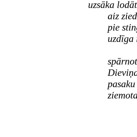
uzsāka lodāt
aiz ziedu
pie stingu
uzdīga me
spārnots b
Dieviņa 
pasaku a
ziemotas r