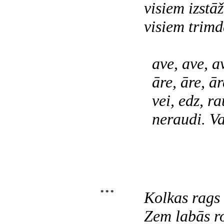
visiem izstā
visiem trimd
ave, ave, a
āre, āre, ār
vei, edz, ra
neraudi. Va
* * *
Kolkas rags i
Zem labās ro