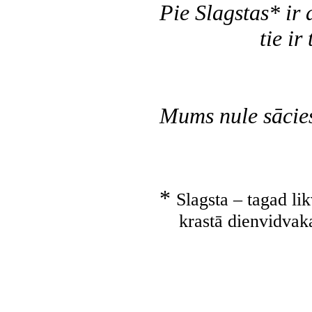
Pie Slagstas* ir a
tie ir trīs t
vairs nav
Mums nule sācies
*
Slagsta – tagad li
krastā dienvidvaka