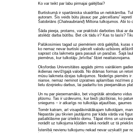
Ko var teikt par labu pirmajai galējībai?
Burtiskumā ir spartāniska skaidrība un nelokāmība. Tul
autoram. Šis veids būtu jāsauc par „pārcelšanu” iepretī
Šatobriāns
(
Chateaubriand
)
Miltona tulkojumos.
Abi to
d
Šāda pieeja, protams, var praktiski darboties tikai ar d
atslēdz darba būtību. Bet cik tādu ir? Kas to lasīs? Tika
Palūkosimies tagad uz piemēriem otrā galējībā, kuŗas st
ko nemaz nevar burtiski pārcelt valodu uzbūves atšķirību d
saprast cita laikmeta gara pasauli un paražas. Šajā la
piemērus, kur tulkotāju „brīvība” šķiet neattaisnojama.
Oksfordas Universitātes apgāds pirms vairākiem gadiem 
ikdienas nevīžīgajā valodā. No drāmas formas un retori
mūsu laikmeta dzejas tulkojumos. Noderīgs piemērs ir
nianse, nemaz neminot izpratnes aplamības nozīmes pārneš
lielu dzejnieku darbus, lai padarītu tos pieejamākus pl
Un nu par pieņemamāko, bet visgrūtāk atrodamo
vidus
plūsmu. Tas ir uzdevums, kur bieži jāizšķiras, ko patu
sniegums − ir atkarīgs no tulkotāja atjautības, gaumes u
Tomēr katram, arī visapdāvinātākajam tulkotājam, manu
Nepastāv jau tikvien jautājums par kāda vārda vai figurā
pašatklāsme par izteikto domu. Tāpat ritms un uzsvara i
norādīt uz tulkojuma kļūdām nekā norādīt uz tā priekš
Īstenībā nevienu tulkojumu nekad nevar uzskatīt par n