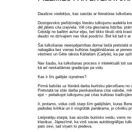
Daudzos viedokļus, kas saistās ar literatūras tulkošan
Dostojevskis pielīdzinājis literāru tulkojumu audekla k
dēļ jālieto cita izejviela. Vēl cita gleznaina līdzība: 
Ceļotāji no bailēm aiztur elpu,
bet
tikko tikuši otrā kras
daudzi no dzīvajiem nav tikai pusdzīvi. Bet kā tad ir a
Šai tulkošanas neiespējamības domai tiešā pretstatā 
nabagāka bez vienas kultūras bagātināšanas ar pienesum
vēstnesi un
Gēte
raksta Kārlailam
(
Carlyle
),
ka par spī
Nav šaubu, ka tulkošanas process ir intelektuāli ļoti sa
kā arī neskaitāmas gradācijas pa vidu.
Kas ir šīs galējās izpratnes?
Pirmā balstās uz literārā darba burtisku pārcelšanu no 
Pretstatā tai stāv darba pieskaņošana citai valodai, m
ejot − pielaikojot tulkojumu pat citas kultūras tradīcijā
Ir, protams,
vidus ceļš
starp šīm galējībām, kuras Ben
padodas kritikai un ir visgrūtāk panākama, jo cilvēku pr
Lietpratēju starpā, kas aizstāv burtisko veidu, viens n
klasiķus. Jāpiezīmē, ka viņš savas autobiogrāfijas tulko
pats sevi, tad viņam to piedeva.