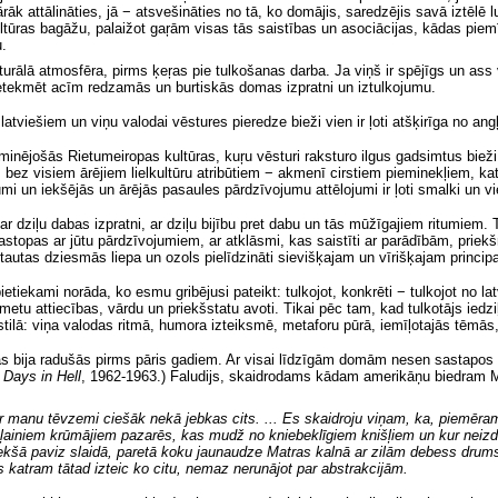
ārāk attālināties, jā − atsvešināties no tā, ko domājis, saredzējis savā iztēlē
n kultūras bagāžu, palaižot gaŗām visas tās saistības un asociācijas, kādas p
.
turālā atmosfēra, pirms ķeŗas pie tulkošanas darba. Ja viņš ir spējīgs un ass
 ietekmēt acīm redzamās un burtiskās domas izpratni un iztulkojumu.
atviešiem un viņu valodai vēstures pieredze bieži vien ir ļoti atšķirīga no angļ
, dominējošās Rietumeiropas kultūras, kuŗu vēsturi raksturo ilgus gadsimtus bie
 bez visiem ārējiem lielkultūru atribūtiem − akmenī cirstiem pieminekļiem, k
umi un iekšējās un ārējās pasaules pārdzīvojumu attēlojumi ir ļoti smalki un vi
āta ar dziļu dabas izpratni, ar dziļu bijību pret dabu un tās mūžīgajiem ritumie
astopas ar jūtu pārdzīvojumiem, ar atklāsmi, kas saistīti ar parādībām, priekš
 tautas dziesmās liepa un ozols pielīdzināti sievišķajam un vīrišķajam principa
etiekami norāda, ko esmu gribējusi pateikt: tulkojot, konkrēti − tulkojot no l
metu attiecības, vārdu un priekšstatu avoti. Tikai pēc tam, kad tulkotājs iedzi
ā stilā: viņa valodas ritmā, humora izteiksmē, metaforu pūrā, iemīļotajās tēmās
s bija radušās pirms pāris gadiem. Ar visai līdzīgām domām nesen sastapos 
Days in Hell
,
1962-1963.) Faludijs, skaidrodams kādam amerikāņu biedram M
ar manu tēvzemi ciešāk nekā jebkas cits.
.
.. Es skaidroju viņam, ka, piemēra
ngļainiem krūmājiem pazarēs, kas mudž no kniebeklīgiem knišļiem un kur neizd
iekšā paviz slaidā, paretā koku jaunaudze Matras kalnā ar zilām debess drum
katram tātad izteic ko citu, nemaz nerunājot par abstrakcijām.