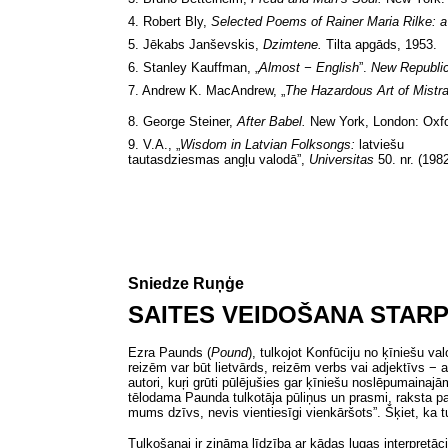
4. Robert Bly,
Selected Poems of Rainer Maria Rilke: 
5. Jēkabs Janševskis,
Dzimtene.
Tilta apgāds, 1953.
6. Stanley Kauffman,
„
Almost − English
”.
New Republi
7. Andrew K. MacAndrew,
„
The Hazardous Art of Mistra
8. George Steiner,
After Babel.
New York, London: Oxfo
9. V.A.,
„
Wisdom in Latvian Folksongs:
latviešu
tautasdziesmas angļu valodā”,
Universitas
50.
nr. (1982
Sniedze Ruņģe
SAITES VEIDOŠANA STARP
Ezra Paunds
(
Pound
),
tulkojot Konfūciju no ķīniešu val
reizēm var būt lietvārds, reizēm verbs vai adjektīvs − 
autori, kuŗi grūti pūlējušies gar ķīniešu noslēpumaina
tēlodama Paunda tulkotāja pūliņus un prasmi, raksta pa
mums dzīvs, nevis vientiesīgi vienkāršots”. Šķiet, ka tu
Tulkošanai ir zināma līdzība ar kādas lugas interpretācij