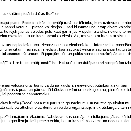
u, uzskatāmi pierāda dažas līdzības.
reisajai pusei. Pesimistiskāki lietpratēji runā par tēlnieku, kuŗa uzdevums ir
prāmis pārceļ vārdus − prozas vai dzejas − pāri klusuma upei starp divām valodā
tā, tie iejūk jaunās valodas pūlī, kaut gan ir jau − spoki. Gandrīz neviens to
r viņu dvēselēm, jautā kāds apmulsis viesis. Ak, tās vēl otrā krastā ar visu mi
stāv tās nepieciešamība. Nemaz neminot vienkāršāko − informācijas pārcelša
u no citām. Tas rada mijiedarbi, kas savukārt veicina saprašanos tautu star
ti tulkošanas trūkumam, tā joprojām būs un paliks viens no nozīmīgākajiem 
režģīts. Par to lietpratēji nestrīdas. Bet ar šo konstatējumu arī vienprātība iz
vienas valodas citā, tas ir, vārdu pa vārdam, neievērojot būtiskās atšķirības 
ēģinājums izprast un pārnest tā būtisko nozīmi un noskaņojumu, piemērojot t
m, lai padarītu to saprotamāku.
edeto Kroče
(
Croce
)
nosaucis par uzticīgo neglītumu un neuzticīgo skaistumu, b
āta darbība attieksmē uz domu un veidolu organizāciju ir tik atšķirīga citam no
o pazīstamajiem ir Vladimirs Nabokovs, kas domāja, ka tulkojums jālasa kā tul
jumā gan lietoja tieši pretējo veidu, bet tā kā viņš bija viens no nedaudzajiem,