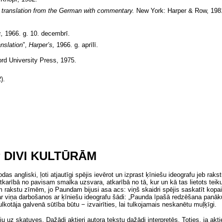
a translation from the German with commentary.
New York: Harper & Row, 198
c,
1966. g. 10. decembrī.
nslation
”,
Harper’s,
1966. g. aprīlī.
rd University Press, 1975.
).
 DIVI KULTŪRĀM
odas angliski, ļoti atjautīgi spējis ievērot un izprast ķīniešu ideografu jeb ra
atkarībā no pavisam smalka uzsvara, atkarībā no tā, kur un kā tas lietots teik
jām rakstu zīmēm, jo Paundam bijusi asa acs: viņš skaidri spējis saskatīt kop
r viņa darbošanos ar ķīniešu ideografu šādi: „Paunda īpašā redzēšana panākus
lkotāja galvenā sūtība būtu − izvairīties, lai tulkojamais neskanētu muļķīgi.
u uz skatuves. Dažādi aktieŗi autora tekstu dažādi interpretēs. Toties, ja aktie