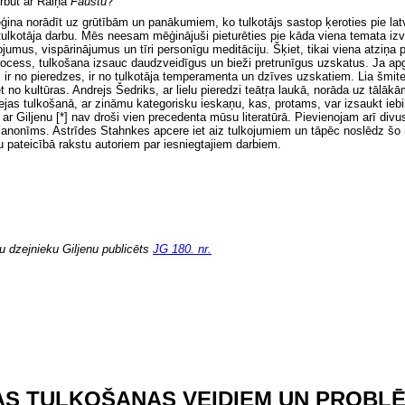
rbūt ar Raiņa
Faustu
?
ina norādīt uz grūtībām un panākumiem, ko tulkotājs sastop
ķeroties pie la
ulkotāja darbu. Mēs neesam mēģinājuši pieturēties pie kāda viena temata izvi
ojumus, vispārinājumus un tīri personīgu meditāciju. Šķiet, tikai viena atziņa
rocess, tulkošana izsauc daudzveidīgus un bieži pretrunīgus uzskatus. Ja apg
k ir no pieredzes, ir no tulkotāja temperamenta un dzīves uzskatiem. Lia šmit
o kultūras. Andrejs Šedriks, ar lielu pieredzi teātŗa laukā, norāda uz tālākā
zejas tulkošanā, ar zināmu kategorisku ieskaņu, kas, protams, var izsaukt ieb
 Giljenu [*] nav droši vien precedenta mūsu literatūrā. Pievienojam arī divus
 anonīms. Astrīdes Stahnkes apcere iet aiz tulkojumiem un tāpēc noslēdz šo r
iņu pateicībā rakstu autoriem par iesniegtajiem darbiem.
u dzejnieku Giljenu publicēts
JG 180. nr.
RAS TULKOŠANAS VEIDIEM UN PROBL