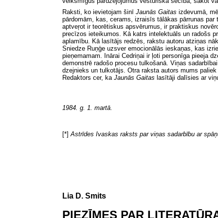
veiksmīgus pārdzejojumus vēsturiskā secībā, sākot va
Raksti, ko ievietojam šinī
Jaunās Gaitas
izdevumā, mēģ
pārdomām, kas, cerams, izraisīs tālākas pārrunas par t
aptve
ŗot
ir teorētiskus apsvērumus, ir praktiskus novēr
precīzos ieteikumos. Kā katrs intelektuāls un radošs p
aplamību. Kā lasītājs redzēs, rakstu autoru atziņas nā
Sniedze Ruņģe uzsver emocionālās ieskaņas, kas izriet n
pieņemamam. Inārai Cedriņai ir ļoti personīga pieeja d
demonstrē radošo procesu tulkošanā. Viņas sadarbībai ar
dzejnieks un tulkotājs. Otra raksta autors mums paliek
Redaktors cer, ka
Jaunās Gaitas
lasītāji dalīsies ar v
1984. g. 1. martā.
[*]
Astrīdes Ivaskas raksts par viņas sadarbību ar spāņ
Lia D. Smits
PIEZĪMES PAR LITERATŪ