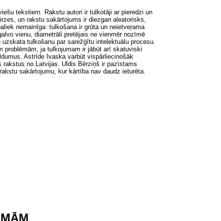
tviešu tekstiem
. Rakstu autori ir tulkotāji ar pieredzi un
rzes, un rakstu sakārtojums ir diezgan aleatorisks,
 paliek nemainīga: tulkošana ir grūta un neietveŗama
alvo vienu, diametrāli pretējais ne vienmēr nozīmē
e uzskata tulkošanu par sarežģītu intelektuālu procesu.
m problēmām, ja tulkojumam ir jābūt arī skatuviski
ildumus. Astrīde Ivaska varbūt vispārliecinošāk
 rakstus no Latvijas. Uldis Bērziņš ir pazīstams
akstu sakārtojumu, kur kārtība nav daudz ieturēta.
ĒMĀM