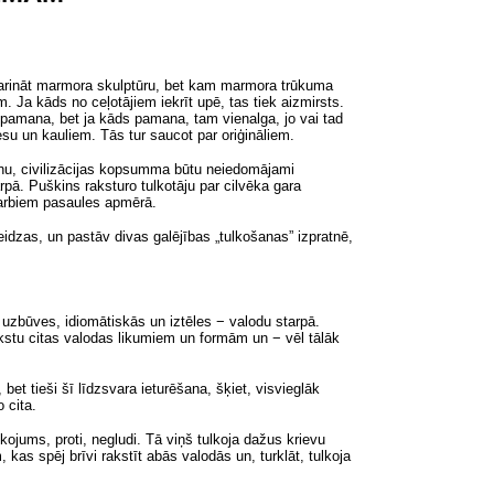
 atdarināt marmora skulptūru, bet kam marmora trūkuma
m. Ja kāds no ceļotājiem iekrīt upē, tas tiek aizmirsts.
 nepamana, bet ja kāds pamana, tam vienalga, jo vai tad
esu un kauliem. Tās tur saucot par oriģināliem.
nu, civilizācijas kopsumma būtu neiedomājami
pā. Puškins raksturo tulkotāju par cilvēka gara
darbiem pasaules apmērā.
beidzas, un pastāv divas galējības „tulkošanas” izpratnē,
− uzbūves, idiomātiskās un iztēles − valodu starpā.
ekstu citas valodas likumiem un formām un − vēl tālāk
et tieši šī līdzsvara ieturēšana, šķiet, visvieglāk
 cita.
kojums, proti, negludi. Tā viņš tulkoja dažus krievu
 kas spēj brīvi rakstīt abās valodās un, turklāt, tulkoja