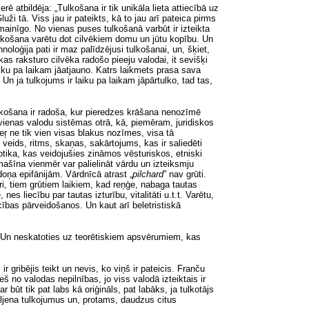
rē atbildēja: „Tulkošana ir tik unikāla lieta attiecībā uz
ži tā. Viss jau ir pateikts, kā to jau arī pateica pirms
mainīgo. No vienas puses tulkošanā varbūt ir izteikta
ulkošana varētu dot cilvēkiem domu un jūtu kopību. Un
noloģija pati ir maz palīdzējusi tulkošanai, un, šķiet,
as raksturo cilvēka radošo pieeju valodai, it sevišķi
iku
pa laikam jāatjauno. Katrs laikmets prasa sava
”. Un
ja tulkojums ir laiku
pa laikam jāpārtulko, tad tas,
lkošana ir radoša, kur pieredzes krāšana nenozīmē
vienas valodu sistēmas otrā, kā, piemēram, juridiskos
veŗ ne tik vien visas blakus nozīmes, visa tā
 veids, ritms, skaņas, sakārtojums, kas ir saliedēti
otika, kas veidojušies zināmos vēsturiskos, etniski
mašīna vienmēr var palielināt vārdu un izteiksmju
edoņa epifānijām. Vārdnīcā atrast
„
pilchard
”
nav grūti.
uri, tiem grūtiem laikiem, kad reņģe, nabaga tautas
s liecību par tautas izturību, vitalitāti u.t.t. Varētu,
ecības pārveidošanos.
Un
kaut arī beletristiskā
. Un neskatoties uz teorētiskiem apsvērumiem, kas
r gribējis teikt un nevis, ko viņš ir pateicis. Franču
š no valodas nepilnības, jo viss valodā izteiktais ir
var būt
tik pat
labs kā oriģināls, pat labāks, ja tulkotājs
Giljena tulkojumus un, protams, daudzus citus