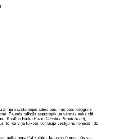
1.
kstu zīmju savstarpējās attiecības. Tas pats ideografs
umā. Paunds tulkojis asprātīgāk un vērīgāk nekā citi
ainu. Kristīne Bruka Roze
(
Christine Brook Rose
),
i to, ka viņa tulkotā Konfūcija vēstījums nonācis līdz
ris galīgi nepazīst kultūru, kuŗas vidē norisinās vai