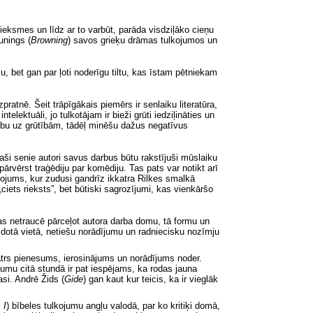
ieksmes un līdz ar to varbūt, parāda visdziļāko cieņu
aunings
(
Browning
)
savos grieķu drāmas tulkojumos un
u, bet gan par ļoti noderīgu tiltu, kas īstam pētniekam
ratnē. Šeit trāpīgākais piemērs ir senlaiku literatūra,
telektuāli, jo tulkotājam ir bieži grūti iedziļināties un
anību uz grūtībām, tādēļ minēšu dažus negatīvus
aši senie autori savus darbus būtu rakstījuši mūslaiku
vērst traģēdiju par komēdiju. Tas pats var notikt arī
kojums, kur zudusi gandrīz ikkatra Rilkes smalkā
ciets rieksts”, bet būtiski sagrozījumi, kas vienkāršo
as
netraucē pārceļot autora darba domu, tā formu un
 dotā vietā, netiešu norādījumu un radniecisku nozīmju
atrs pienesums, ierosinājums un norādījums noder.
ījumu citā stundā ir pat iespējams, ka rodas jauna
 asi. Andrē Žids
(
Gide
)
gan kaut kur teicis, ka ir vieglāk
 I
)
bībeles tulkojumu angļu valodā, par ko kritiķi domā,