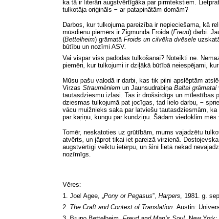
ka tā ir literāri augstvērtīgāka par pirmtekstiem. Lietpr
tulkotāja oriģināls − ar patapinātām domām?
Darbos, kur tulkojuma pareizība ir nepieciešama, kā rel
mūsdienu piemērs ir Zigmunda Froida
(
Freud
)
darbi. Ja
(
Bettelheim
)
grāmatā
Froids un cilvēka dvēsele
uzskatā
būtību un nozīmi ASV.
Vai vispār viss padodas tulkošanai? Noteikti ne. Nemaz 
piemēri, kur tulkojumi ir dziļākā būtībā neiespējami, ku
Mūsu pašu valodā ir darbi, kas tik pilni apslēptām ats
Virzas
Straumēniem
un Jaunsudrabiņa
Baltai grāmatai
tautasdziesmu izlasi. Tas ir drošsirdīgs un mīlestības
dziesmas tulkojumā pat jocīgas, tad lielo darbu, − sp
vācu muižnieks saka par latviešu tautasdziesmām, ka tās
par kaŗiņu, kungu par kundziņu. Šādam viedoklim mēs v
Tomēr, neskatoties uz grūtībām, mums vajadzētu tulkot
atvērts, un jāprot tikai iet pareizā virzienā. Dostojevs
augstvērtīgi veiktu ietērpu, un šinī lietā nekad nevaja
nozīmīgs.
Vēres:
1. Joel Agee,
„
Pony or Pegasus
”,
Harpers,
1981. g. se
2.
The Craft and Context of Translation.
Austin: Univer
3. Bruno Bettelheim,
Freud and Man’s Soul.
New York: