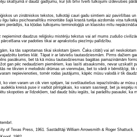
atēju skatījumā ir daudz gadījumu, kur ļoti brīvi tverti tulkojumi izdevušies pār
iģiskos un zinātniskos tekstos, tulkotāji cauri gadu simtiem aiz paviršības u
u ilgu laiku psichoanalītiķu minoritāte šajā krastā turēja aizdomās viņa tulk
mi pierādījis, ka kļūdas tulkojumu terminoloģijā un klasisko mītu nepārzināša
nepieminot daudzus reliģisku mistēriju tekstus vai arī mums zudušo civilizāci
r pārcelšana var padoties tikai ar aprakstošu piezīmju palīdzību.
lēgām, ka tās saprotamas tikai skolotam (
piem.
Čaka citāti) vai arī neskolotam
vajadzētu ķerties klāt. Tāpat ir ar latviešu tautasdziesmām. Pirms dažiem ga
 pilns pasākums,
bet
tā kā mūsu tautasdziesmas bagātas pamazināmām form
riežot gan pēc nedaudziem piemēriem, kas lasīti atsauksmēs, nevar uzskatīt
 ne tikvien ir melodiski drūmas un vienmuļas, bet to vārdi ir bērnišķīgi, tik
aram nepievienoties, tomēr rodas jautājums, kāpēc mūsu valodā ir tik daudz 
, ko vien varam un cik vien spējam, lai sveštautiešus iepazīstinātu ar mūsu
ka audekla kreisā puse ir varbūt pilnīgākais, ko varam sasniegt, bet ja iespēju
dzētu skopoties ar līdzekļiem, tad daudz būtu iegūts, lai parādītu pasaulei, k
ptembrī.
sity of Texas Press, 1961. Sastādītāji William Arrowsmith & Roger Shattuck.
 Knopf, 1982.