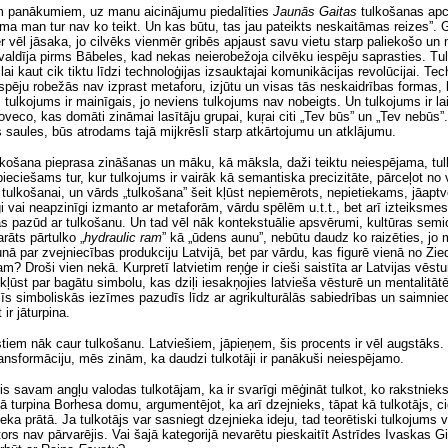
em panākumiem, uz manu aicinājumu piedalīties
Jaunās Gaitas
tulkošanas apce
āma
man tur nav ko teikt.
Un
kas būtu, tas jau pateikts neskaitāmas reizes”. Glu
 vēl jāsaka, jo cilvēks vienmēr gribēs apjaust savu vietu starp paliekošo un 
 valdīja pirms Bābeles, kad nekas neierobežoja cilvēku iespēju saprasties. T
i kaut cik tiktu līdzi technoloģijas izsauktajai komunikācijas revolūcijai. Tech
 spēju robežās nav izprast metaforu, izjūtu un visas tās neskaidrības formas, k
, tulkojums ir mainīgais, jo neviens tulkojums nav nobeigts. Un tulkojums ir
la
oveco, kas domāti zināmai lasītāju grupai, kuŗai citi „Tev būs” un „Tev nebūs
īs saules, būs atrodams tajā mijkrēslī starp atkārtojumu un atklājumu.
lkošana pieprasa zināšanas un māku, kā māksla, daži teiktu neiespējama, tu
epieciešams tur, kur tulkojums
ir vairāk kā
semantiska precizitāte, pārceļot no 
 tulkošanai, un vārds „tulkošana”
šeit kļūst nepiemērots, nepietiekams
, jāapt
i vai neapzinīgi izmanto ar metaforām, vārdu spēlēm u.t.t., bet arī izteiksmes
kas pazūd ar tulkošanu. Un tad vēl nāk kontekstuālie apsvērumi, kultūras semi
arāts pārtulko
„
hydraulic ram
”
kā „ūdens aunu”, nebūtu daudz ko raizēties, jo 
runā par zvejniecības produkciju Latvijā, bet par vārdu, kas figurē vienā no Zi
? Droši vien nekā. Kurpretī latvietim reņģe ir cieši saistīta ar Latvijas vēst
st par bagātu simbolu, kas dziļi iesakņojies latvieša vēsturē un mentalitātē, ne
īs simboliskās iezīmes pazudīs līdz ar agrikulturālās sabiedrības un saimni
ir jāturpina.
iem nāk caur tulkošanu. Latviešiem, jāpieņem, šis procents ir vēl augstāks
ransformāciju, mēs zinām, ka daudzi tulkotāji ir panākuši neiespējamo.
ījis savam angļu valodas tulkotājam, ka ir svarīgi mēģināt tulkot, ko rakstnieks i
ā turpina Borhesa domu, argumentējot, ka arī dzejnieks, tāpat kā tulkotājs, cie
ieka prātā. Ja tulkotājs var sasniegt dzejnieka ideju, tad teorētiski tulkojums 
ors nav pārvarējis. Vai šajā kategorijā nevarētu pieskaitīt Astrīdes Ivaskas 