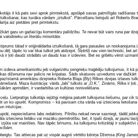
kotājs it kā pats sevi aprok pirmtekstā, apslāpē savas patmīlīgās radīšanas t
 tulkošanai, kas tuvāka vārdam „iztulkot”. Pārcelšanu lietojuši arī Roberts Br
arīja aiz pietātes pret pirmtekstu.
ažkārt gaŗu un gaŗlaicīgu komentāru palīdzību. Te nevar būt vairs runa par dzej
i valodnieku un literātu minoritāte.
iprums tātad ir oriģināldarba iztulkošanā, tā gara pasaules un noskaņojuma izp
ēļ, tāpēc to var tikai tulkot jeb atdzejot. Šķēršļi nav vien techniski, bet arī in
ukā ir ļoti daudz strādāts un daudz kas ir izdevies. Bet es gribētu vērst uzm
izdeva amerikanizētu jeb vulgarizētu sengrieķu traģēdiju tulkojumus, it kā p
kas diženuma nav palicis ne kripatas. Šāds skatuves uzvedums var dažkārt pār
 pazīstamā amerikāņu dzejnieka Roberta Blaja
(
Bly
)
Rilkes dzejas izlases tul
anā. Maza ilustrācija: vārds „labi” tulkots ar „O.K.”. Zināms, Rilke ir ļoti „
ašākām aprindām, ir vardarbība un kultūras nonivelēšana.
 ceļu
. Lietpratīgs tulkotājs iejūtīgi mēģina paturēt tulkojuma tiešumu,
par cik t
rēt un ko upurēt. Kompromiss − kā pavisam cita vārda vai izteiciena lietošana
n intuīcijas.
prāt, nepieciešams labs redaktors. Pilnību nekad nevar sasniegt, tādēļ jebk
la izteiciena lielāku vai mazāku piemērotību, bet, it īpaši dzejā, ar jaunu las
zjūta var mainīties. Nav tāpēc brīnums, ka tulkojumu kritizētāji ir subjektīvi
rocībām.
obeigtu. Tas attiecas pat uz vispār augsti vērtēto ķēniņa Džemsa
(
King James