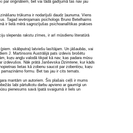
āki par oriģināliem, bet vai tādā gadījumā tas nav jau
n zināšanu trūkuma ir nodarījuši daudz ļaunuma. Viens
otājus. Tagad ievērojamais psichologs Bruno Betelhaims
nā ir lielā mērā sagrozījušas psichoanalītikas prakses
ju slepenās rakstu zīmes, ir arī mūsdienu literatūrā
 (piem. skābputra) latviešu lasītājam. Un jāšaubās, vai
diem J. Martinsons Austrālijā pats izdevis brošētu
ām, kuŗu
angļu valodā tikpat kā nav, kas padara mūsu
 par izdevušos. Nāk prātā Janševska
Dzimtene
,
kur kāds
 nopietnas lietas kā zobenu saucot par zobentiņu, kaŗu
pamazināmo formu. Bet tas jau ir cits temats.
 gara mantām un autoriem. Šis plašais ceļš ir mums
 robežās labi pārtulkotu darbu apvieno ar gaumīgi un
a mūsu pienesums savā īpatā svaigumā ir liels un