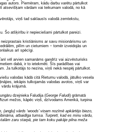
 lugas autors. Piemēram, kādu darbu varētu pārtulkot
iemīt atsevišķam vārdam vai teikumam valodā, no kā
 vērotājs, viņš tad saklausīs valodā zemtekstu,
u. Šo atšķirību ir nepieciešami pārtulkot pareizi.
ži neizprastais kristiānisms ar savu misionārismu un
atedrālēm, pilīm un cietumiem − tomēr izveidojās un
enlaikus arī spēcīgi.
m. Tanī vēl arvien samanāms gandrīz vai aizvēsturisks
metiem dabā, ir to ietekmēti. Šīs parādības vai
m. Ja tulkotājs to nezina, viņš nekā nespēj pārtulkot.
atviešu valodas kādā citā Rietumu valodā, jātulko vesela
ļinājies, iekāpis tulkojamās valodas avotos, viņš var
, vārdu krājumā.
ungāru dzejnieka Faludija
(
George Faludi
)
grāmatā
izuri mežos, kāpēc viņš, dzīvodams Amerikā, turpina
m, (angļu) vārds ‘woods’ viņam nozīmē apkārtējo biezo,
ibināma, atbaidīga tumsa. Turpretī, kad es minu vārdu,
stalām zaru starpā,
pie tam
koku pakāje pilna meža