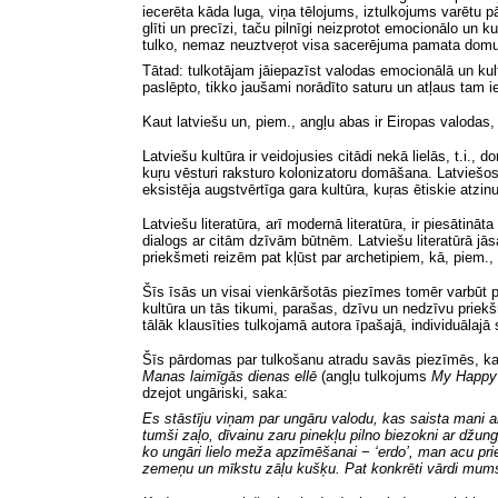
iecerēta kāda luga, viņa tēlojums, iztulkojums varētu p
glīti un precīzi, taču pilnīgi neizprotot emocionālo u
tulko, nemaz neuztveŗot visa sacerējuma pamata domu
Tātad: tulkotājam jāiepazīst valodas emocionālā un kul
paslēpto, tikko jaušami norādīto saturu un atļaus tam
Kaut latviešu un, piem., angļu abas ir Eiropas valodas, l
Latviešu kultūra ir veidojusies citādi nekā lielās, t.i.
kuŗu vēsturi raksturo kolonizatoru domāšana. Latviešos
eksistēja augstvērtīga gara kultūra, kuŗas ētiskie atzin
Latviešu literatūra, arī modernā literatūra, ir piesātin
dialogs ar citām dzīvām būtnēm. Latviešu literatūrā jās
priekšmeti reizēm pat kļūst par archetipiem, kā, piem.,
Šīs īsās un visai vienkāršotās piezīmes tomēr varbūt pi
kultūra un tās tikumi, parašas, dzīvu un nedzīvu priekš
tālāk klausīties tulkojamā autora īpašajā, individuālaj
Šīs pārdomas par tulkošanu atradu savās piezīmēs, ka
Manas laimīgās dienas ellē
(angļu tulkojums
My Happy 
dzejot ungāriski, saka:
Es stāstīju viņam par ungāru valodu, kas saista mani 
tumši zaļo, dīvainu zaru pinekļu pilno biezokni ar džu
ko ungāri lielo meža apzīmēšanai − ‘erdo’, man acu pr
zemeņu un mīkstu zāļu kušķu. Pat konkrēti vārdi mums 