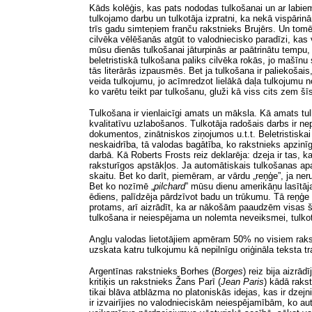
Kāds kolēģis, kas pats nododas tulkošanai un ar labi
tulkojamo darbu un tulkotāja izpratni,
ka nekā vispārin
trīs gadu simteņiem franču rakstnieks Brujērs. Un tomēr
cilvēka vēlēšanās atgūt to valodniecisko paradīzi, kas
mūsu dienās tulkošanai jāturpinās ar paātrinātu tempu, la
beletristiskā tulkošana paliks cilvēka rokās, jo mašīnu
tās literārās izpausmēs.
Bet
ja tulkošana ir paliekošais
veida tulkojumu, jo acīmredzot lielākā daļa tulkojumu n
ko varētu teikt par tulkošanu, gluži kā viss cits zem š
Tulkošana ir vienlaicīgi amats un māksla. Kā amats tu
kvalitatīvu uzlabošanos. Tulkotāja radošais darbs ir n
dokumentos, zinātniskos ziņojumos u.t.t. Beletristiskai
neskaidrība, tā valodas bagātība, ko rakstnieks apzinīg
darbā. Kā Roberts Frosts reiz deklarēja: dzeja ir tas, 
raksturīgos apstākļos. Ja automātiskais tulkošanas ap
skaitu. Bet ko darīt, piemēram, ar vārdu „reņģe”, ja ne
Bet ko nozīmē „
pilchard
”
mūsu dienu amerikāņu lasītājam
ēdiens, palīdzēja pārdzīvot badu un trūkumu. Tā reņģe kļū
protams, arī aizrādīt, ka ar nākošām paaudzēm visas š
tulkošana ir neiespējama un nolemta neveiksmei, tulkot 
Angļu valodas lietotājiem apmēram 50% no visiem rakst
uzskata katru tulkojumu kā nepilnīgu oriģināla teksta t
Argentīnas rakstnieks Borhes
(
Borges
)
reiz bija aizrād
kritiķis un rakstnieks Žans Parī
(
Jean Paris
)
kādā rakst
tikai blāva atblāzma no platoniskās idejas, kas ir dzejn
ir izvairījies no valodnieciskām neiespējamībām, ko aut