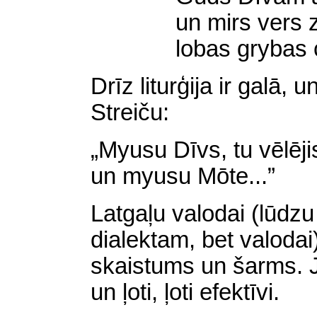
un mirs vers
lobas grybas 
Drīz liturģija ir galā,
Streiču:
„Myusu Dīvs, tu vēlēji
un myusu Mōte...”
Latgaļu valodai (lūdzu
dialektam, bet valodai)
skaistums un šarms. Jā
un ļoti, ļoti efektīvi.