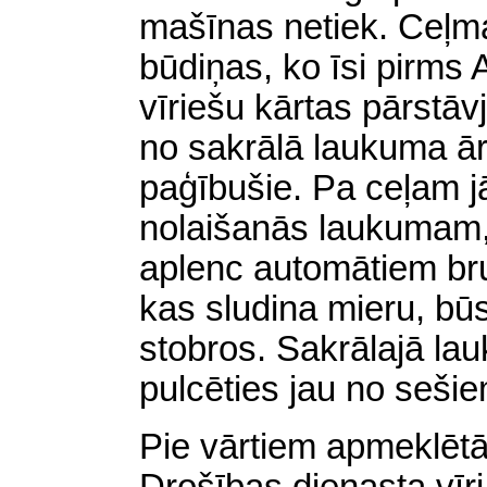
mašīnas netiek. Ceļma
būdiņas, ko īsi pirms 
vīriešu kārtas pārstāv
no sakrālā laukuma ārā
paģībušie. Pa ceļam j
nolaišanās laukumam,
aplenc automātiem br
kas sludina mieru, bū
stobros. Sakrālajā lau
pulcēties jau no sešie
Pie vārtiem apmeklētā