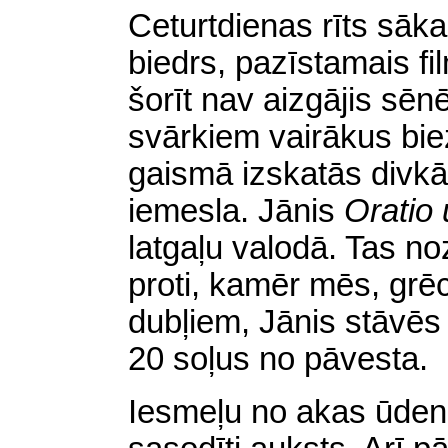
Ceturtdienas rīts sāk
biedrs, pazīstamais fi
šorīt nav aizgājis sēn
svārkiem vairākus biez
gaismā izskatās divkā
iemesla. Jānis
Oratio 
latgaļu valodā. Tas no
proti, kamēr mēs, grēc
dubļiem, Jānis stāvēs
20 soļus no pāvesta.
Iesmeļu no akas ūdeni