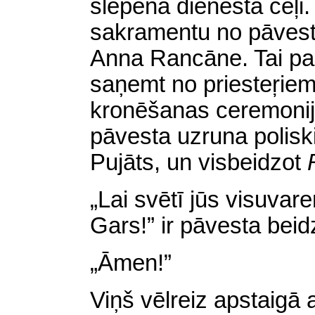
slepenā dienesta ceļ
sakramentu no pāvest
Anna Rancāne. Tai paš
saņemt no priesteŗiem
kronēšanas ceremonij
pāvesta uzruna poliski
Pujāts, un visbeidzot
„Lai svētī jūs visuvar
Gars!” ir pāvesta beid
„Āmen!”
Viņš vēlreiz apstaigā 