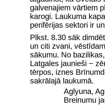
galvenajiem vārtiem plī
karogi. Laukuma kapaci
perifērijas sektori ir u
Plkst. 8.30 sāk dimdē
un citi zvani, vēstīda
sākumu. No bazilikas,
Latgales jaunieši − zē
tērpos, iznes Brīnumd
sakrālajā laukumā.
Aglyuna, Agl
Breinumu ja