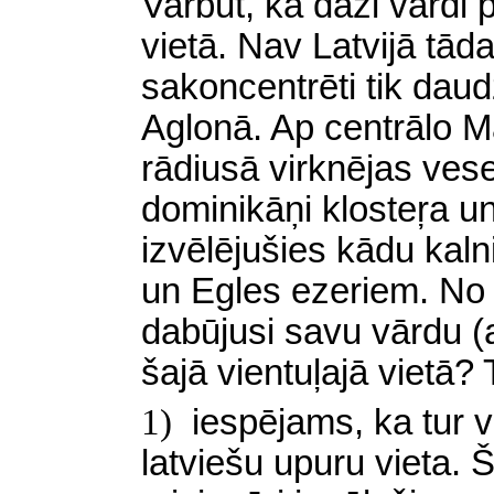
Varbūt, ka daži vārdi 
vietā. Nav Latvijā tād
sakoncentrēti tik daud
Aglonā. Ap centrālo M
rādiusā virknējas vese
dominikāņi klosteŗa un
izvēlējušies kādu kaln
un Egles ezeriem. No
dabūjusi savu vārdu (a
šajā vientuļajā vietā? 
1)
iespējams, ka tur v
latviešu upuru vieta. 