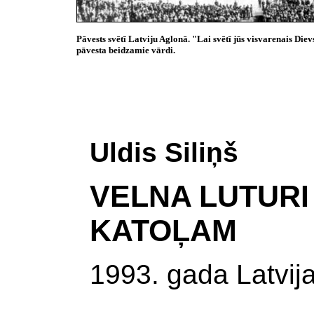
Pāvests svētī Latviju Aglonā. "Lai svētī jūs visvarenais Diev
pāvesta beidzamie vārdi.
Uldis Siliņš
VELNA
LUTURI
KATOĻAM
1993. gada Latvij