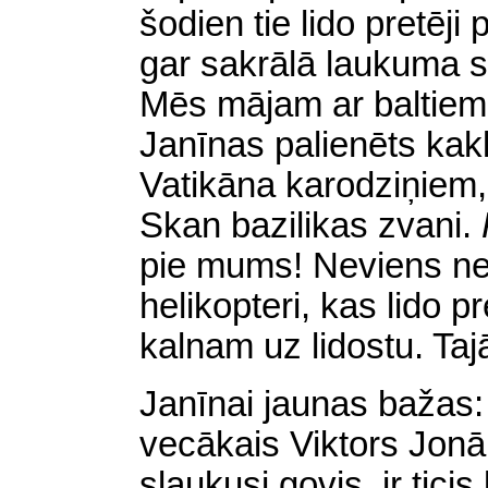
šodien tie lido pretēji
gar sakrālā laukuma s
Mēs mājam ar baltiem
Janīnas palienēts kak
Vatikāna karodziņiem, 
Skan bazilikas zvani.
pie mums! Neviens ne
helikopteri, kas lido p
kalnam uz lidostu. Taj
Janīnai jaunas bažas:
vecākais Viktors Jonān
slaukusi govis, ir ticis