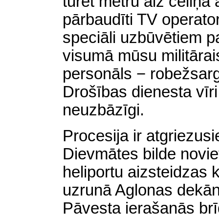
turēt metru aiz celiņa 
pārbaudīti TV operator
speciāli uzbūvētiem p
visumā mūsu militārais
personāls − robežsargi
Drošības dienesta vīri
neuzbāzīgi.
Procesija ir atgriezus
Dievmātes bilde novie
heliportu aizsteidzas 
uzrunā Aglonas dekāns
Pāvesta ierašanās brīd