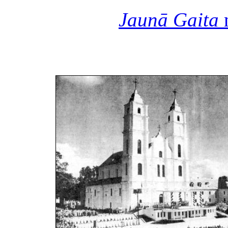
Jaunā Gaita
n