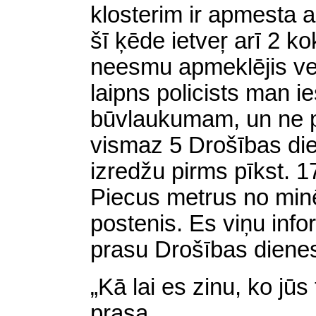
klosterim ir apmesta 
šī ķēde ietveŗ arī 2 k
neesmu apmeklējis ve
laipns policists man ie
būvlaukumam, un ne p
vismaz 5 Drošības die
izredžu pirms pīkst. 1
Piecus metrus no minē
postenis. Es viņu inf
prasu Drošības dienest
„Kā lai es zinu, ko jūs
prasa.