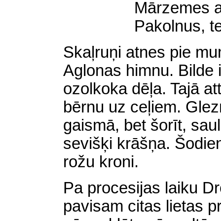
Mārzemes aza
Pakolnus, te
Skaļruņi atnes pie mu
Aglonas himnu. Bilde i
ozolkoka dēļa. Tajā a
bērnu uz ceļiem. Glez
gaismā, bet šorīt, sau
sevišķi krāšņa. Šodien
rožu kroni.
Pa procesijas laiku D
pavisam citas lietas p