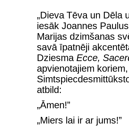
„Dieva Tēva un Dēla u
iesāk Joannes Paulus
Marijas dzimšanas svē
savā īpatnēji akcentēt
Dziesma
Ecce, Sace
apvienotajiem koriem, 
Simtspiecdesmittūkstoš
atbild:
„Āmen!”
„
Miers lai
ir ar jums!”