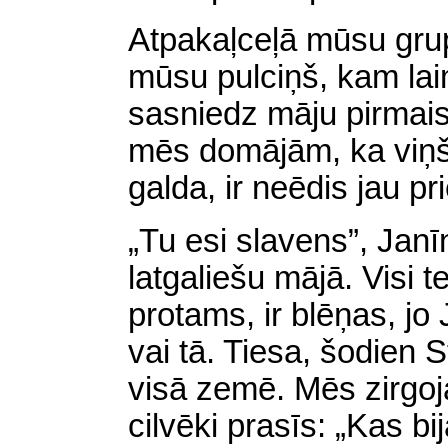
Atpakaļceļā mūsu grup
mūsu pulciņš, kam lai
sasniedz māju pirmais.
mēs domājām, ka viņš
galda, ir neēdis jau pr
„Tu esi slavens”, Janīn
latgaliešu mājā. Visi t
protams, ir blēņas, jo J
vai tā. Tiesa, šodien St
visā zemē. Mēs zirgo
cilvēki prasīs: „Kas bi