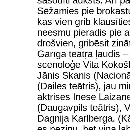
sasodīti auksts. Arī pā
Sēžamies pie brokastu
kas vien grib klausīti
neesmu pieradis pie ar
drošvien, gribēsit zināt,
Garīgā teātŗa ļaudis −
scenoloģe Vita Kokoška
Jānis Skanis (Nacionāla
(Dailes teātris), jau m
aktrises Inese Laizān
(Daugavpils teātris),
Dagnija Karlberga. (K
es nezinu, bet viņa la