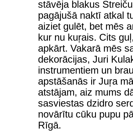
stāvēja blakus Streiču
pagājušā naktī atkal t
aiziet gulēt, bet mēs 
kur nu kuŗais. Cits guļ
apkārt. Vakarā mēs s
dekorācijas, Juri Kul
instrumentiem un bra
apstāšanās ir Juŗa m
atstājam, aiz mums d
sasviestas dzidro ser
novārītu cūku pupu pā
Rīgā.