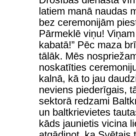
Drošības dienasta vīri
latiem manā naudas m
bez ceremonijām pie
Pārmeklē viņu! Viņam i
kabatā!” Pēc maza br
tālāk. Mēs nospriežam,
noskatīties ceremonij
kalnā, kā to jau daudz
neviens piederīgais, t
sektorā redzami Baltkr
un baltkrievietes tauta
kāds jaunietis vicina l
atgādinot, ka Svētais t