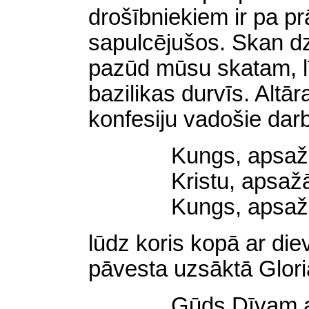
drošībniekiem ir pa pr
sapulcējušos. Skan d
pazūd mūsu skatam, lī
bazilikas durvīs. Altār
konfesiju vadošie darb
Kungs, apsaž
Kristu, apsaž
Kungs, apsaž
lūdz koris kopā ar die
pāvesta uzsāktā Gloria
Gūds Dīvam 