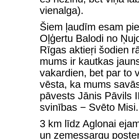
vienalga).
Šiem ļaudīm esam piev
Oļģertu Balodi no Ņuj
Rīgas aktieŗi šodien rā
mums ir kautkas jauns
vakardien, bet par to 
vēsta, ka mums savās 
pāvests Jānis Pāvils I
svinības − Svēto Misi.
3 km līdz Aglonai ejam
un zemessargu posteņ