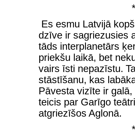
Es esmu Latvijā kopš 
dzīve ir sagriezusies 
tāds interplanetārs ķ
priekšu laikā, bet nek
vairs īsti nepazīstu. 
stāstīšanu, kas labāka
Pāvesta vizīte ir galā
teicis par Garīgo teātr
atgriezīšos Aglonā.