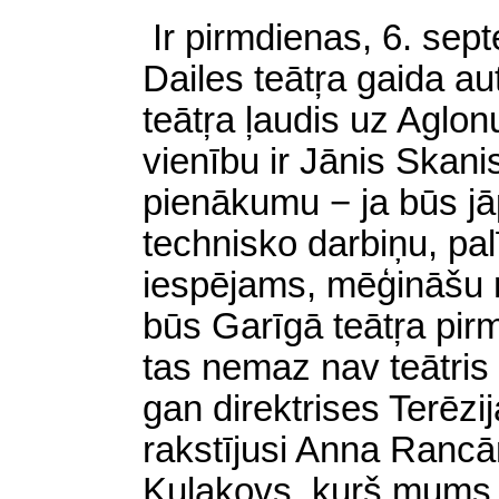
Ir pirmdienas, 6. se
Dailes teātŗa gaida au
teātŗa ļaudis uz Aglon
vienību ir Jānis Skan
pienākumu − ja būs jā
technisko darbiņu, pal
iespējams, mēģināšu n
būs Garīgā teātŗa pir
tas nemaz nav teātris 
gan direktrises Terēzi
rakstījusi Anna Rancā
Kulakovs, kuŗš mums 