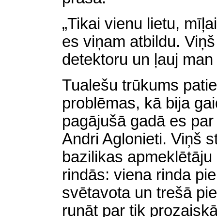
„Tikai vienu lietu, mīļa
es viņam atbildu. Vi
detektoru un ļauj man 
Tualešu trūkums patie
problēmas, kā bija gai
pagājušā gadā es par 
Andri Aglonieti. Viņš s
bazilikas apmeklētāju s
rindās: viena rinda pi
svētavota un trešā pi
runāt par tik prozaisk