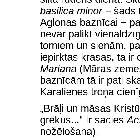
basilica minor −
šāds t
Aglonas baznīcai − pat
nevar palikt vienaldzī
torņiem un sienām, p
iepirktās krāsas, tā ir
Mariana
(Māras zemes)
baznīcām tā ir pati sk
Karalienes troņa cien
„Brāļi un māsas Krist
grēkus...” Ir sācies
Ac
nožēlošana).