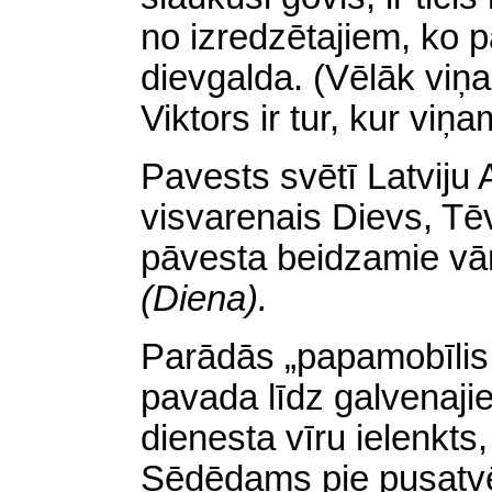
no izredzētajiem, ko 
dievgalda. (Vēlāk viņa
Viktors ir tur, kur viņa
Pavests svētī Latviju A
visvarenais Dievs, Tē
pāvesta beidzamie vā
(Diena).
Parādās „papamobīlis,
pavada līdz galvenaji
dienesta vīru ielenkts
Sēdēdams pie pusatvēr