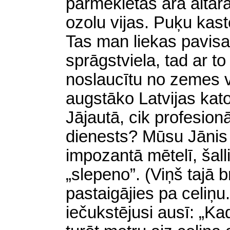
pārmeklētas āra altār
ozolu vijas. Puķu kast
Tas man liekas pavisa
sprāgstviela, tad ar to p
noslaucītu no zemes vir
augstāko Latvijas kato
Jājautā, cik profesion
dienests? Mūsu Jānis 
impozantā mētelī, šalli
„slepeno”. (Viņš tajā br
pastaigājies pa celiņu
iečukstējusi ausī: „Ka