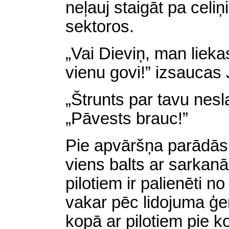
neļauj staigāt pa celi
sektoros.
„Vai Dieviņ, man lieka
vienu govi!” izsaucas 
„Štrunts par tavu nes
„Pāvests brauc!”
Pie apvāršņa parādā
viens balts ar sarkan
pilotiem ir palienēti n
vakar pēc lidojuma ģ
kopā ar pilotiem pie k