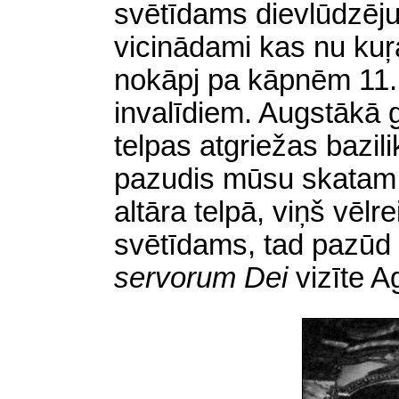
svētīdams dievlūdzēju
vicinādami kas nu kuŗ
nokāpj pa kāpnēm 11. 
invalīdiem. Augstākā g
telpas atgriežas bazili
pazudis mūsu skatam. 
altāra telpā, viņš vēl
svētīdams, tad pazūd
servorum Dei
vizīte A