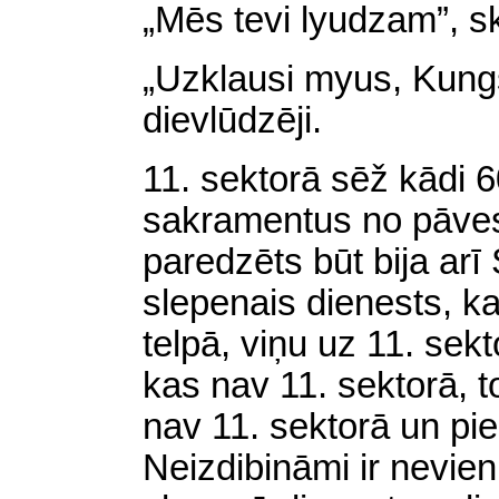
„Mēs tevi lyudzam”, s
„Uzklausi myus, Kungs
dievlūdzēji.
11. sektorā sēž kādi 
sakramentus
no pāves
paredzēts
būt bija arī
slepenais dienests, k
telpā, viņu uz 11. sekt
kas nav 11. sektorā, t
nav 11. sektorā un pie
Neizdibināmi ir nevien