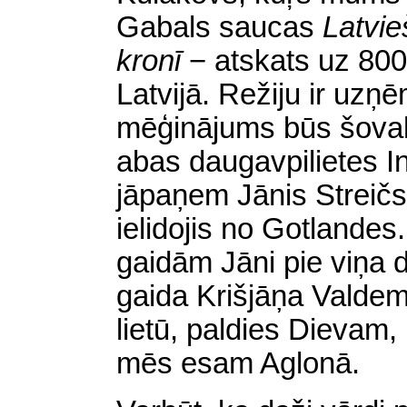
Gabals saucas
Latvie
kronī
− atskats uz 800 
Latvijā. Režiju ir uzņ
mēģinājums būs šovak
abas daugavpilietes I
jāpaņem Jānis Streičs,
ielidojis no Gotlandes.
gaidām Jāni pie viņa 
gaida Krišjāņa Valdem
lietū, paldies Dievam, 
mēs esam Aglonā.