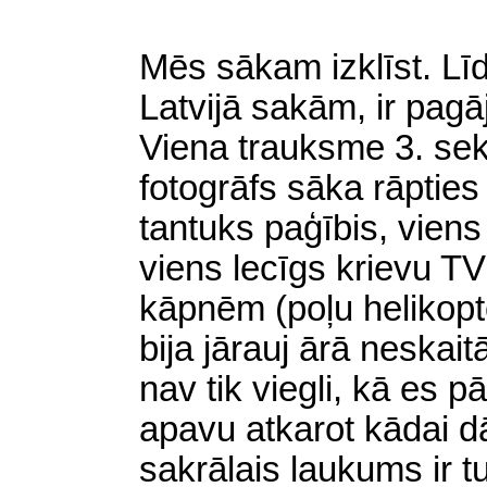
Mēs sākam izklīst. Līd
Latvijā sakām, ir pagā
Viena trauksme 3. sek
fotogrāfs sāka rāptie
tantuks paģībis, viens
viens lecīgs krievu TV
kāpnēm (poļu helikopt
bija jārauj ārā neska
nav tik viegli, kā es 
apavu atkarot kādai d
sakrālais laukums ir t