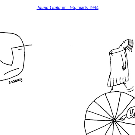
Jaunā Gaita
nr. 196, marts 1994