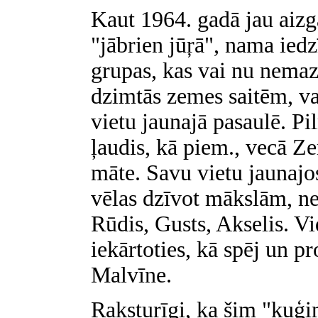
Kaut 1964. gadā jau aizg
"jābrien jūŗā", nama iedz
grupas, kas vai nu nemaz 
dzimtās zemes saitēm, va
vietu jaunajā pasaulē. Pi
ļaudis, kā piem., vecā Z
māte. Savu vietu jaunajos
vēlas dzīvot mākslām, ne
Rūdis, Gusts, Akselis. Vi
iekārtoties, kā spēj un p
Malvīne.
Raksturīgi, ka šim "kuģim