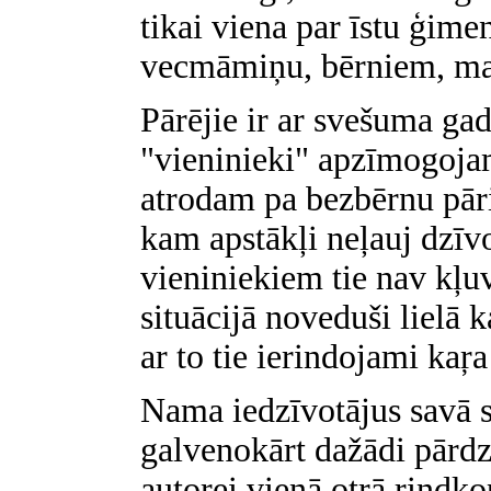
tikai viena par īstu ģime
vecmāmiņu, bērniem, m
Pārējie ir ar svešuma ga
"vieninieki" apzīmogojami
atrodam pa bezbērnu pār
kam apstākļi neļauj dzīv
vieniniekiem tie nav kļuv
situācijā noveduši lielā 
ar to tie ierindojami kaŗa
Nama iedzīvotājus savā st
galvenokārt dažādi pārdz
autorei vienā otrā rindko