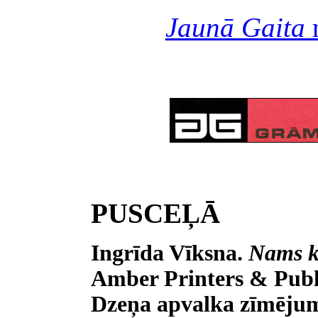
Jaunā Gaita
n
PUSCEĻĀ
Ingrīda Vīksna.
Nams k
Amber Printers & Publi
Dzeņa apvalka zīmējum