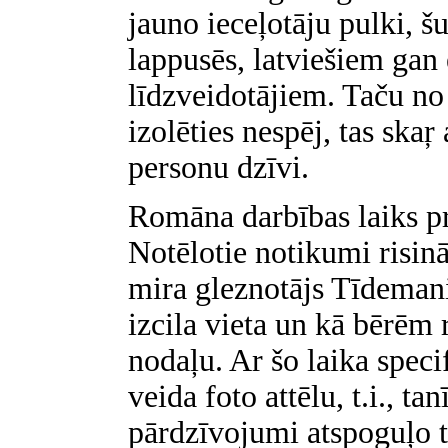
jauno ieceļotāju pulki, š
lappusēs, latviešiem gan
līdzveidotājiem. Taču no 
izolēties nespēj, tas ska
personu dzīvi.
Romāna darbības laiks pr
Notēlotie notikumi risinā
mira gleznotājs Tīdemani
izcila vieta un kā bērēm 
nodaļu. Ar šo laika speci
veida foto attēlu, t.i., ta
pārdzīvojumi atspoguļo ti