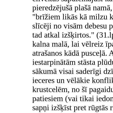
pieredzējušā plašā namā, 
"brīžiem likās kā milzu k
slīcēji no visām debesu p
tad atkal izšķirtos." (31
kalna malā, lai vēlreiz īp
atrašanos kādā pusceļā. 
iestarpinātām stāsta plūd
sākumā visai saderīgi dz
ieceres un vēlākie konfli
krustcelēm, no šī pagaid
patiesiem (vai tikai ie
sapņi izšķīst pret rūgtās 