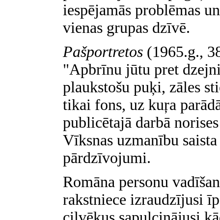
iespējamās problēmas un 
vienas grupas dzīvē.
Pašportretos
(1965.g., 3
"Apbrīnu jūtu pret dzejni
plaukstošu puķi, zāles st
tikai fons, uz kuŗa parādā
publicētajā darbā norises
Vīksnas uzmanību saista p
pārdzīvojumi.
Romāna personu vadīšana
rakstniece izraudzījusi īp
cilvēkus sapulcinājusi kā