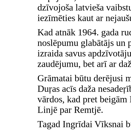
dzīvojoša latvieša vaibst
iezīmēties kaut ar nejau
Kad atnāk 1964. gada rud
noslēpumu glabātājs un p
izraida savus apdzīvotāju
zaudējumu, bet arī ar da
Grāmatai būtu derējusi m
Duŗas acīs daža nesadeŗī
vārdos, kad pret beigām 
Linjē par Remtjē.
Tagad Ingrīdai Vīksnai bū