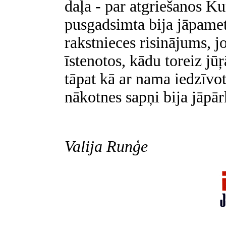
daļa - par atgriešanos Ku
pusgadsimta bija jāpamet,
rakstnieces risinājums, jo
īstenotos, kādu toreiz jūŗ
tāpat kā ar nama iedzīvo
nākotnes sapņi bija jāpār
Valija Runģe