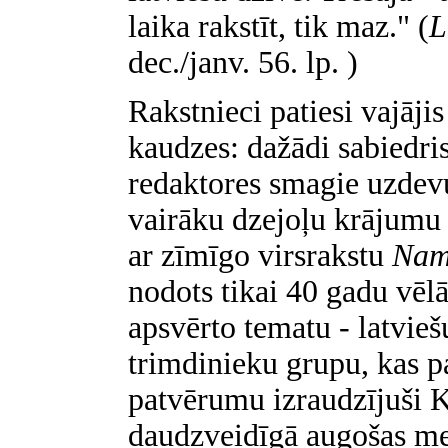
laika rakstīt, tik maz." (
L
dec./janv. 56. lp. )
Rakstnieci patiesi vajāji
kaudzes: dažādi sabiedri
redaktores smagie uzdevu
vairāku dzejoļu krājumu
ar zīmīgo virsrakstu
Nam
nodots tikai 40 gadu vēl
apsvērto tematu - latviešu
trimdinieku grupu, kas p
patvērumu izraudzījuši K
daudzveidīgā augošas met