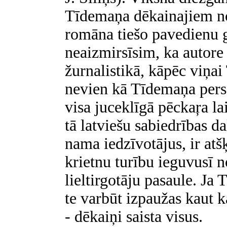
Tīdemaņa dēkainajiem no
romāna tiešo pavedienu 
neaizmirsīsim, ka autore
žurnalistikā, kāpēc viņai
nevien kā Tīdemaņa perso
visa juceklīgā pēckaŗa l
tā latviešu sabiedrības d
nama iedzīvotājus, ir atš
krietnu turību ieguvusī n
lieltirgotāju pasaule. Ja
te varbūt izpaužas kaut k
- dēkaiņi saista visus.