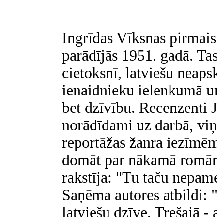
Ingrīdas Vīksnas pirmai
parādījās 1951. gadā. T
cietoksnī, latviešu neap
ienaidnieku ielenkumā un
bet dzīvību. Recenzenti J
norādīdami uz darbā, v
reportāžas žanra iezīmēm
domāt par nākamā romāna
rakstīja: "Tu taču nepame
Saņēma autores atbildi: "
latviešu dzīve. Trešajā -