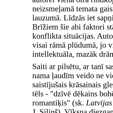
neizsmeļamā temata gai
lauzumā. Līdzās iet sapņi
Brīžiem šie abi faktori s
konflikta situācijas. Aut
visai rāmā plūdumā, jo vi
intellektuāla, mazāk drā
Saiti ar pilsētu, ar tanī 
nama ļaudīm veido ne vie
saistījušais krāsainais 
tēls - "dzīvē dēkains bo
romantiķis" (sk.
Latvija
J. Siliņš). Vīksna diezga