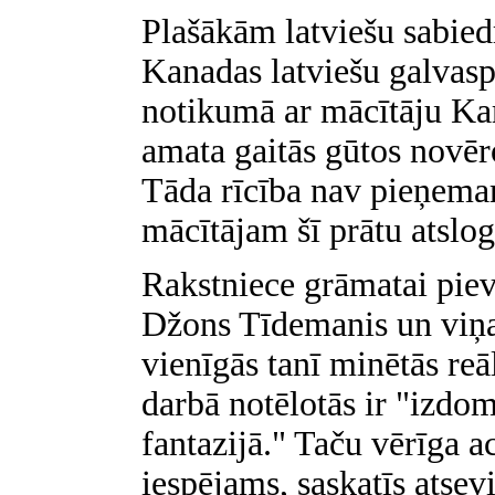
Plašākām latviešu sabied
Kanadas latviešu galvaspi
notikumā ar mācītāju Ka
amata gaitās gūtos novēr
Tāda rīcība nav pieņema
mācītājam šī prātu atslog
Rakstniece grāmatai pie
Džons Tīdemanis un viņa 
vienīgās tanī minētās reāl
darbā notēlotās ir "izdom
fantazijā." Taču vērīga a
iespējams, saskatīs atsev