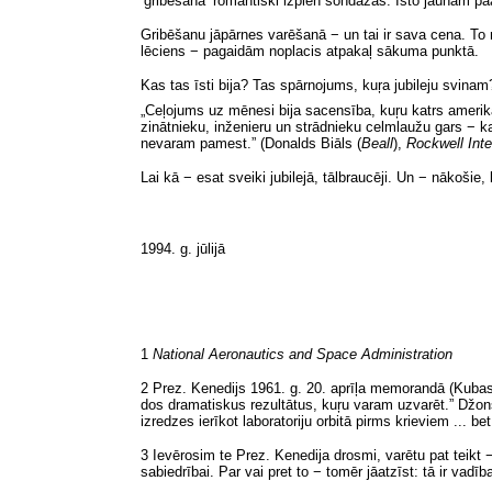
‘gribēšana’ romantiski izplēn sondāžās. Īsto jaunām 
Gribēšanu
jāpārnes varēšanā − un tai ir sava cena. To m
lēciens − pagaidām noplacis atpakaļ sākuma punktā.
Kas tas īsti bija? Tas spārnojums, kuŗa jubileju svinam
„Ceļojums uz mēnesi bija sacensība, kuŗu katrs amerikā
zinātnieku, inženieru un strādnieku celmlaužu gars − ka
nevaram pamest.” (Donalds Biāls
(
Beall
),
Rockwell Inte
Lai kā − esat sveiki jubilejā, tālbraucēji. Un − nākošie
1994. g.
jūlijā
1
National Aeronautics and Space Administration
2 Prez. Kenedijs 1961. g. 20. aprīļa memorandā (Kubas
dos dramatiskus rezultātus, kuŗu varam uzvarēt.” Džon
izredzes ierīkot laboratoriju orbitā pirms krieviem
.
.. be
3 Ievērosim te Prez. Kenedija drosmi, varētu pat teikt 
sabiedrībai. Par vai pret to − tomēr jāatzīst: tā ir vad