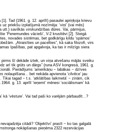
1]. Tad (1961. g. 12. aprīlī) pasaulei apriņķoja krievu
 uz priekšu izplatījumā nozīmēja: ‘viņi’ (vai mēs)
 utt.) savilkās virskundzības dūres. Vai, pārmijus,
pītie ‘Penemundes vācieši’, V-2 krusttēvi [2]. Steigā
etes, novades sistēmas, bet godkārīgu ķildu ‘spārnos’
obežām. „Atraisīties un pacelties”, kā saka filozofi, virs
mas īpašības, pat apgalvoja, ka tas ir milzīgs siera
s pirms šī dekāde iztek, un viņa atvešanu mājās sveiku
edz arī tik grūts un dārgs” (runa ASV kongresā, 1961. g.
acionāli. Pierādījums ‘amerikāņu − labākas − dzīves
es nolaupīšana...
bet nekāda apvienota ‘cilvēce’ jau
Tikai tagad − t.s. ‘atklātības laikmetā’ − zinām, cik
1964. g. 13. aprīlī ‘ieņemt’ mēnesi ‘sociālismam’ kā
a’ kā ‘vēsture’. Vai tad paši ko varējām pārbaudīt...?
nevajadzēja citādi? ‘Objektīvi’ prasīt − ko tas galgalā
Armstronga nokāpšanas pieņēma 2322 rezervācijas