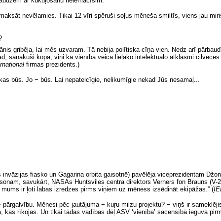
paaudzēm ar kukuļošanu neiemācīsim.
aksāt nevēlamies. Tikai 12 vīri spēruši soļus mēneša smiltīs, viens jau miris,
?
nis gribēja, lai mēs uzvaram. Tā nebija polītiska cīņa vien. Nedz arī pārbau
d, sanākuši kopā, viņi kā vienība veica lielāko intelektuālo atklāsmi cilvēces
rnational
firmas prezidents.)
, kas būs. Jo − būs. Lai nepateicīgie, nelikumīgie nekad Jūs nesamaļ...
 invāzijas fiasko un Gagarina orbita gaisotnē) pavēlēja viceprezidentam Džo
sonam, savukārt, NASAs Huntsviles centra direktors Verners fon Brauns (V-2 
t mums ir ļoti labas izredzes pirms viņiem uz mēness izsēdināt ekipāžas.”
(
IE
− pārgalvību. Mēnesi pēc jautājuma − kuŗu milzu projektu? − viņš ir sameklējis
ība, kas rīkojas. Un tikai tādas vadības dēļ ASV ‘vienība’ sacensībā ieguva pirm