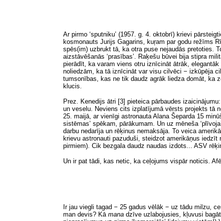
Ar pirmo ‘sputniku’ (1957. g. 4. oktobrī) krievi pārstei
kosmonauts Jurijs Gagarins, kuŗam par godu režīms Rīgā 
spēs(im) uzbrukt tā, ka otra puse nejaudās pretoties. T
aizstāvēšanās ‘prasības’. Raķešu būvei bija stipra militā
pierādīt, ka varam viens otru iznīcināt ātrāk, elegant
noliedzām, ka tā iznīcināt var visu cilvēci − izkūpēja cil
tumsonības, kas ne tik daudz agrāk liedza domāt, ka ze
klucis.
Prez. Kenedijs ātri [3] pieteica pārbaudes izaicināju
un veselu. Neviens cits izplatījumā vērsts projekts tā 
25. maijā, ar vienīgi astronauta Alana Šeparda 15 minūš
sistēmas’ spēkam, pārākumam. Un uz mēneša ‘plīvoja
darbu nedarīja un rēķinus nemaksāja. To veica amerikāņi
krievu astronauti pazuduši, steidzot amerikāņus iedzīt
pirmiem). Cik bezgala daudz naudas izdots... ASV rēķ
Un ir pat tādi, kas netic, ka ceļojums vispār noticis. Af
Ir jau viegli tagad − 25 gadus vēlāk − uz tādu milzu, ce
man devis? Kā
mana
dzīve uzlabojusies, kļuvusi bagā