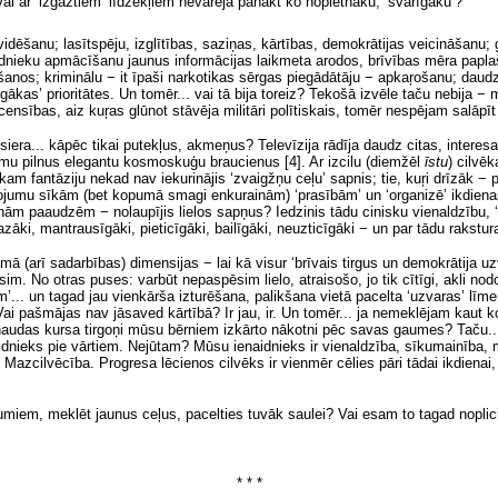
ai ar ‘izgāztiem’ līdzekļiem nevarēja panākt ko nopietnāku, ‘svarīgāku’?
ēšanu; lasītspēju, izglītības, saziņas, kārtības, demokrātijas veicināšanu; g
ādnieku apmācīšanu jaunus informācijas laikmeta arodos, brīvības mēra paplaš
anos; kriminālu − it īpaši narkotikas sērgas piegādātāju − apkaŗošanu; daud
kas’ prioritātes. Un tomēr... vai tā bija toreiz?
Tekošā izvēle
taču nebija − m
acensības, aiz kuŗas glūnot stāvēja militāri polītiskais, tomēr nespējam salāpī
siera... kāpēc tikai putekļus, akmeņus? Televīzija rādīja daudz citas, interes
umu pilnus elegantu kosmoskuģu braucienus [4]. Ar izcilu (diemžēl
īstu
)
cilvēk
, kam fantāziju nekad nav iekurinājis ‘zvaigžņu ceļu’ sapnis; tie, kuŗi drīzāk − 
jumu sīkām (bet kopumā smagi enkurainām) ‘prasībām’ un ‘organizē’ ikdienas b
ām paaudzēm − nolaupījis lielos sapņus? Iedzinis tādu cinisku vienaldzību, 
ki, mantrausīgāki, pieticīgāki, bailīgāki, neuzticīgāki − un par tādu rakst
 (arī sadarbības) dimensijas − lai kā visur ‘brīvais tirgus un demokrātija uzv
im. No otras puses: varbūt nepaspēsim lielo, atraisošo, jo tik cītīgi, akli n
... un tagad jau vienkārša izturēšana,
palikšana
vietā pacelta ‘uzvaras’ līme
ai pašmājas nav jāsaved kārtībā? Ir jau, ir. Un tomēr... ja nemeklējam kaut 
, naudas kursa tirgoņi mūsu bērniem izkārto nākotni pēc savas gaumes? Taču..
idnieks pie vārtiem. Nejūtam? Mūsu ienaidnieks ir vienaldzība, sīkumainība,
ilvēcība. Progresa lēcienos cilvēks ir vienmēr cēlies pāri tādai ikdienai, dz
miem, meklēt jaunus ceļus, pacelties tuvāk saulei? Vai esam to tagad noplicin
* * *