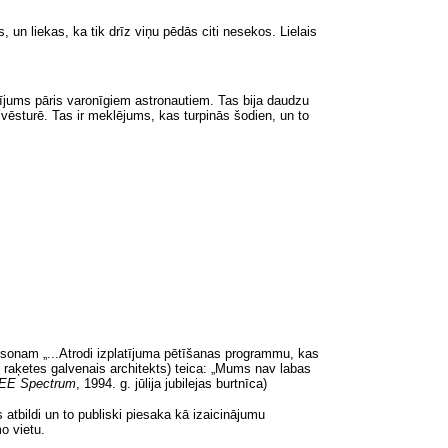
 un liekas, ka tik drīz viņu pēdās citi nesekos. Lielais
dījums pāris varonīgiem astronautiem. Tas bija daudzu
 vēsturē. Tas ir meklējums, kas turpinās šodien, un to
nsonam „...Atrodi izplatījuma pētīšanas programmu, kas
raķetes galvenais architekts) teica: „Mums nav labas
EE Spectrum
,
1994. g. jūlija jubilejas burtnīca)
 atbildi un to publiski piesaka kā izaicinājumu
o vietu.