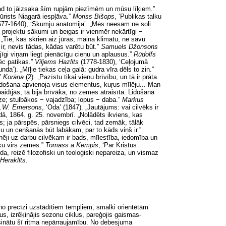
gad
to
jāizsaka šīm rupjām piezīmēm un mūsu līķiem.”
tūrists Niagarā iespļāva.”
Moriss Bišops
,
‘Publikas talku
577-1640), ‘Skumju anatomija’. „Mēs neesam ne soli
ka projektu sākumi un beigas ir vienmēr nekārtīgi −
. „Tie, kas skrien aiz jūras, maina klimatu, ne savu
 ir, nevis tādas, kādas varētu būt.”
Samuels Džonsons
ājīgi viņam liegt pienācīgu cieņu un aplausus.”
Rūdolfs
pēc patikas.”
Viljems Hazlits
(1778-1830), ‘Ceļojumā
unda’). „Mīļie tiekas ceļa galā: gudra vīra dēls to zin.”
.”
Korāna
(2). „Pazīstu tikai vienu brīvību, un tā ir prāta
Lidošana apvienoja visus elementus, kuŗus mīlēju... Man
baidījās; tā bija brīvāka, no zemes atraisīta. Lidošanā
ze; stulbākos − vajadzība; lopus − daba.”
Markus
.W. Emersons
,
‘Oda’ (1847). „Jautājums: vai cilvēks ir
ā, 1864. g. 25. novembrī. „Nolādēts ikviens, kas
īs; ja pārspēs, pārsniegs cilvēci, tad zemāk, tālāk
šu un cenšanās būt labākam, par to kāds viņš ir.”
zinēji uz darbu cilvēkam ir bads, mīlestība, iedomība un
eku virs zemes.”
Tomass a Kempis
,
‘Par Kristus
da, reizē filozofiski un teoloģiski nepareiza, un vismaz
Heraklīts.
 no precīzi uzstādītiem tempļiem, smalki orientētām
s, izrēķinājis sezonu ciklus, pareģojis gaismas-
ošinātu šī ritma nepārraujamību. No debesjuma