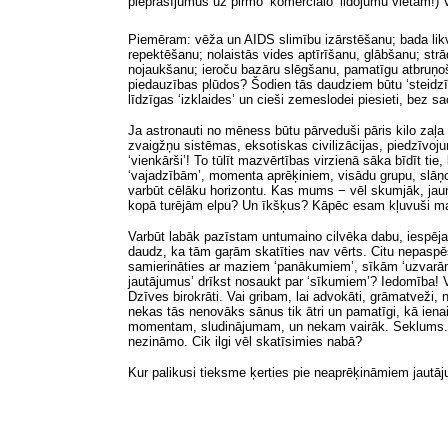
pieprasījumus uz pirmo ‘komerciālo’ lidojumu vietām!) V
Piemēram: vēža un AIDS slimību izārstēšanu; bada likvid
repektēšanu; nolaistās vides aptīrīšanu, glābšanu; str
nojaukšanu; ieroču bazāru slēgšanu, pamatīgu atbruņoš
piedauzības plūdos? Šodien tās daudziem būtu ‘steidzīgā
līdzīgas ‘izklaides’ un cieši zemeslodei piesieti, bez s
Ja astronauti no mēness būtu pārveduši pāris kilo zaļa 
zvaigžņu sistēmas, eksotiskas civilizācijas, piedzīvoj
‘vienkārši’! To tūlīt mazvērtības virzienā sāka bīdīt tie
‘vajadzībām’, momenta aprēķiniem, visādu grupu, slāņo
varbūt cēlāku horizontu. Kas mums − vēl skumjāk, jaun
kopā turējām elpu? Un īkšķus? Kāpēc esam kļuvuši mazā
Varbūt labāk pazīstam untumaino cilvēka dabu, iespējamā
daudz, ka tām gaŗām skatīties nav vērts. Citu nepaspēs
samierināties ar maziem ‘panākumiem’, sīkām ‘uzvarām’
jautājumus’ drīkst nosaukt par ‘sīkumiem’? Iedomība! V
Dzīves birokrāti. Vai gribam, lai advokāti, grāmatveži
nekas tās nenovāks sānus tik ātri un pamatīgi, kā iena
momentam, sludinājumam, un nekam vairāk. Seklums. Mazc
nezināmo. Cik ilgi vēl skatīsimies nabā?
Kur palikusi tieksme ķerties pie neaprēķināmiem jautāju