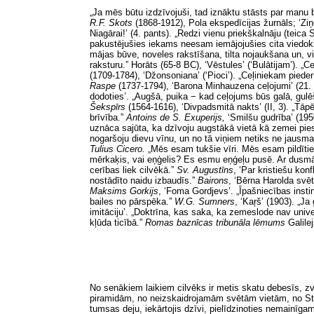
„Ja mēs būtu izdzīvojuši, tad iznāktu stāsts par manu 
R.F. Skots
(1868-1912), Pola ekspedīcijas žurnāls; ‘Ziņ
Niagārai!’ (4. pants). „Redzi vienu priekškalnāju (teica 
pakustējušies iekams neesam iemājojušies cita viedokl
mājas būve, noveles rakstīšana, tilta nojaukšana un, 
raksturu.” Horāts (65-8 BC), ‘Vēstules’ (‘Bulātijam’). 
(1709-1784), ‘Džonsoniana’ (‘Pioci’). „Ceļiniekam piede
Raspe
(1737-1794), ‘Barona Minhauzena ceļojumi’ (21. n
dodoties’. „Augšā, puika − kad ceļojums būs galā, gulēš
Šekspīrs
(1564-1616), ‘Divpadsmitā nakts’ (II, 3). „Tāpē
brīvība.”
Antoins de S. Exuperijs,
‘Smilšu gudrība’ (195
uznāca sajūta, ka dzīvoju augstākā vietā kā zemei piesie
nogaršoju dievu vīnu, un no tā viņiem netiks ne jausma
Tulius Cicero.
„Mēs esam tukšie vīri. Mēs esam pildītie 
mērkaķis, vai eņģelis? Es esmu eņģeļu pusē. Ar dusm
cerības liek cilvēkā.”
Sv. Augustīns
,
‘Par kristiešu kon
nostādīto naidu izbaudīs.”
Bairons
,
‘Bērna Harolda svēt
Maksims Gorkijs
,
‘Foma Gordjevs’. „Īpašniecības insti
bailes no pārspēka.”
W.G. Sumners
,
‘Kaŗš’ (1903). „Ja
imitāciju’. „Doktrīna, kas saka, ka zemeslode nav univer
kļūda ticībā.”
Romas baznīcas tribunāla lēmums
Galile
No senākiem laikiem cilvēks ir metis skatu debesīs, zv
piramidām, no neizskaidrojamām svētām vietām, no Ston
tumsas deju, iekārtojis dzīvi, pielīdzinoties nemainīg