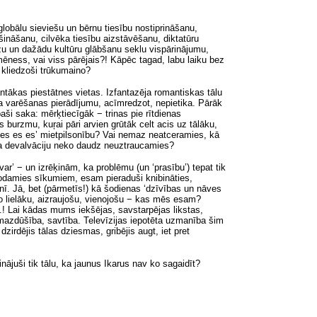
lobālu sieviešu un bērnu tiesību nostiprināšanu,
ināšanu, cilvēka tiesību aizstāvēšanu, diktatūru
zu un dažādu kultūru glābšanu seklu vispārinājumu,
ēness, vai viss pārējais?! Kāpēc tagad, labu laiku bez
t kliedzoši trūkumaino?
antākas piestātnes vietas. Izfantazēja romantiskas tālu
a varēšanas pierādījumu
, acīmredzot,
nepietika. Pārāk
paši saka: mērķtiecīgāk − trinas pie rītdienas
urzmu, kuŗai pāri arvien grūtāk celt acis uz tālāku,
‘es es es’ mietpilsonību? Vai nemaz neatceramies, kā
ura devalvāciju neko daudz neuztraucamies?
ar’ − un izrēķinām, ka problēmu (un ‘prasību’) tepat tik
ododamies sīkumiem, esam pieraduši knibināties,
nī. Jā, bet (pārmetīs!) kā šodienas ‘dzīvības un nāves
ko lielāku, aizraujošu, vienojošu − kas mēs esam?
.! Lai kādas mums iekšējas, savstarpējas likstas,
 mazdūšība, savtība. Televīzijas iepotēta uzmanība šim
irdējis tālas dziesmas, gribējis augt, iet pret
ājuši tik tālu, ka jaunus Ikarus nav ko sagaidīt?