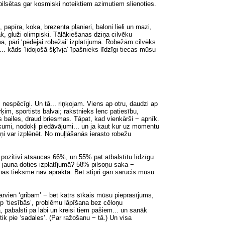
pilsētas
gar kosmiski noteiktiem azimutiem slienoties
.
apīra, koka, brezenta planieri, baloni lieli un mazi,
āk, gluži olimpiski. Tālākiešanas dziņa cilvēku
 pāri ‘pēdējai robežai’ izplatījumā. Robežām cilvēks
 kāds ‘lidojošā šķīvja’ īpašnieks līdzīgi tiecas mūsu
 nespēcīgi. Un tā... riņķojam. Viens ap otru, daudzi ap
ķim, sportists balvai; rakstnieks lenc patiesību,
as bailes, draud briesmas. Tāpat, kad vienkārši − apnīk.
umi, nodokļi piedāvājumi... un ja kaut kur uz momentu
i var izplēnēt. No muļļāšanās ierasto robežu
pozitīvi atsaucas 66%, un 55% pat atbalstītu līdzīgu
 jauna doties izplatījumā? 58% pilsoņu saka −
anās tieksme nav aprakta. Bet stipri gan sarucis mūsu
arvien ‘gribam’ − bet katrs sīkais mūsu pieprasījums,
op ‘tiesībās’, problēmu lāpīšana bez cēloņu
pabalsti pa labi un kreisi tiem pašiem... un sanāk
tik pie ‘sadales’. (Par ražošanu − tā.) Un visa