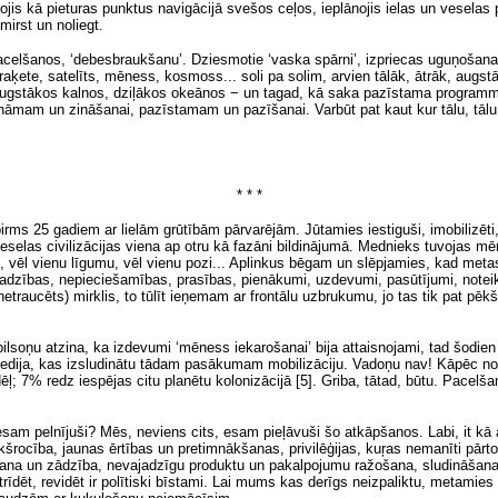
jis kā pieturas punktus navigācijā svešos ceļos, ieplānojis ielas un veselas 
irst un noliegt.
pacelšanos, ‘debesbraukšanu’. Dziesmotie ‘vaska spārni’, izpriecas uguņošana, p
raķete, satelīts, mēness, kosmoss... soli pa solim, arvien tālāk, ātrāk, augst
ugstākos kalnos, dziļākos okeānos − un tagad, kā saka pazīstama programma,
āmam un zināšanai, pazīstamam un pazīšanai. Varbūt pat kaut kur tālu, tālu...
* * *
irms 25 gadiem ar lielām grūtībām pārvarējām. Jūtamies iestiguši, imobilizēti,
veselas civilizācijas viena ap otru kā fazāni bildinājumā. Mednieks tuvojas mēr
enu, vēl vienu līgumu, vēl vienu pozi... Aplinkus bēgam un slēpjamies, kad met
dzības, nepieciešamības, prasības, pienākumi, uzdevumi, pasūtījumi, noteik
etraucēts) mirklis, to tūlīt ieņemam ar frontālu uzbrukumu, jo tas
tik pat
pēkšņ
soņu atzina, ka izdevumi ‘mēness iekarošanai’ bija attaisnojami, tad šodien 
Kenedija, kas izsludinātu tādam pasākumam mobilizāciju. Vadoņu nav! Kāpēc no
ļ; 7% redz iespējas citu planētu kolonizācijā [5]. Griba, tātad, būtu. Pacelš
esam pelnījuši? Mēs, neviens cits, esam pieļāvuši šo atkāpšanos. Labi, it kā 
kšrocība, jaunas ērtības un pretimnākšanas, privilēģijas, kuŗas nemanīti pārt
šana un zādzība, nevajadzīgu produktu un pakalpojumu ražošana, sludināšana, 
trīdēt, revidēt ir polītiski bīstami. Lai mums kas derīgs neizpaliktu, metamies 