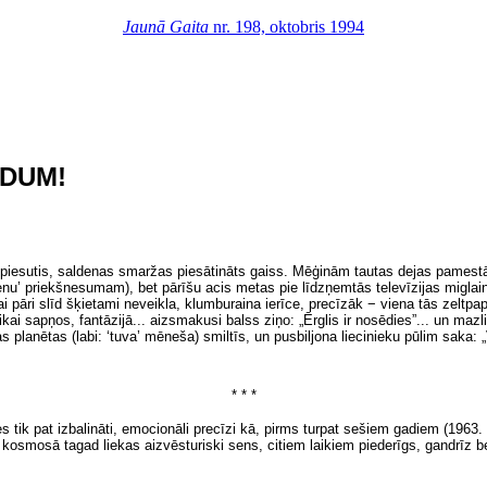
Jaunā Gaita
nr. 198, oktobris 1994
NDUM!
, piesutis, saldenas smaržas piesātināts gaiss. Mēģinām tautas dejas pamestā
nu’ priekšnesumam), bet pārīšu acis metas pie līdzņemtās televīzijas miglain
ai pāri slīd šķietami neveikla, klumburaina ierīce, precīzāk − viena tās zeltpap
kai sapņos, fantāzijā... aizsmakusi balss ziņo: „Ērglis ir nosēdies”... un maz
s planētas (labi: ‘tuva’ mēneša) smiltīs, un pusbiljona liecinieku pūlim saka: 
* * *
ies
tik pat
izbalināti, emocionāli precīzi kā, pirms turpat sešiem gadiem (1963.
 kosmosā tagad liekas aizvēsturiski sens, citiem laikiem piederīgs, gandrīz 