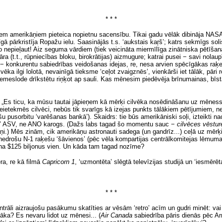
* * *
gtiem amerikāņiem pieteica nopietnu sacensību. Tikai gadu vēlāk dibināja NASA [
pārkristīja Ropažu ielu. Saasinājās t.s. ‘aukstais kaŗš’; katrs sekmīgs solis
o nepieļaut! Aiz seguma vārdiem (tiek veicināta miermīlīga zinātniska pētīšana
ra (t.t., rūpniecības bloku, birokrātijas) aizmugure; katrai pusei − savi nolau
āk − konkurentu sabiedrības veidošanas idejas, re, nesa arvien spēcīgākas raķ
vēka ilgi lolotā, nevainīgā tieksme ‘ceļot zvaigznēs’, vienkārši iet tālāk, pāri r
meslode drīkstētu riņķot ap sauli. Kas mēnesim piedēvēja brīnumainas, bīsta
mu: „Es ticu, ka mūsu tautai jāpieņem kā mērķi cilvēka nosēdināšanu uz mēnes
neietekmēs cilvēci, nebūs tik svarīgs kā izejas punkts tālākiem pētījumiem, n
u pusorbitu ‘varēšanas bankā’). Skaidrs: tie būs amerikāniski soļi, izteikti n
’ ASV, ne ANO karogs. (Dažs labs tagad šo momentu sauc −
cilvēces vēstur
.) Mēs zinām, cik amerikāņu astronauti sadega (un gandrīz...) ceļā uz mērķi. 
 nedrošu N-1 raķešu ‘šāvienos’ (pēc vēla kompartijas centrālkomitejas lēmuma 
ina $125 biljonus vien. Un kāda tam tagad nozīme?
ēra, re kā filmā
Capricorn 1
, ‘uzmontēta’ slēgtā televīzijas studijā un ‘iesmērēt
* * *
ntrāli aizraujošu pasākumu skatīties ar vēsām ‘retro’ acīm un gudri minēt: vai 
tāka? Es nevaru lidot uz mēnesi...
(
Air Canada
sabiedrība pāris dienās pēc 