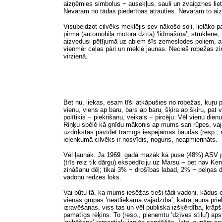
aizņēmies simbolus − ausekļus, sauli un zvaigznes lieto
Nevaram no tādas piederības atrauties. Nevaram to aizm
Visubeidzot cilvēks meklējis sev
nākošo soli
, lielāko 
pirmā (automobiļa motora dzītā) ‘lidmašīna’, strūklene, 
aizvedusi pētījumā uz abiem šīs zemeslodes poliem, a
vienmēr ceļas pāri un meklē jaunas. Necieš robežas zin
virzienā.
Bet nu, liekas, esam tīši atkāpušies no robežas, kuŗu p
vienu, viens ap baru, bars ap baru, šķira ap šķiru, pat 
polītiķis − piekrišanu, veikals − pircēju. Vēl vienu di
Riņķu spēlē kā gnīdu mākonis ap mums san rūpes, vaja
uzdrīkstas pavīdēt tramīgs iespējamas baudas (resp., n
ielenkumā cilvēks ir nosvīdis, noguris, neapmierināts.
Vēl ļaunāk. Ja 1969. gadā mazāk kā puse (48%) ASV pil
(trīs reiz tik dārgu) ekspedīciju uz Marsu − bet nav 
zināšanu dēļ; tikai 3% − drošības labad, 2% − pelņas dē
vadoņu
redzes loks
.
Vai būtu tā, ka mums iesēžas tieši tādi vadoņi, kādus 
vienas grupas ‘neatliekama vajadzība’, katra jauna prie
izravēšanas, viss tas un vēl publiska izšķērdība, krāp
pamatīgs rēķins. To (resp., pieņemtu ‘dzīves stilu’) aps