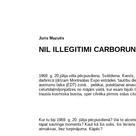
Juris Mazutis
NIL ILLEGITIMI CARBORU
1969. g. 20.jūlija vēla pēcpusdiena. Svētdiena. Karsts
darbnīcā (drīzam Montreālas Expo estrādes ‘tautību die
austrumu laika (
EDT
) zonā... pelēkai, putekļainai ainav
ceturtdaļmiljonjūdzes no mājām vietā, kur esam bijuši ti
trausla kosmiska busiņa, sper cilvēka pirmos soļus cita
Kur tu biji 1969. g. 20. jūlija pēcpusdienā? Vai to atcer
tāpat sastinga moments? Kaut kā šis solis
, šis
lēciens
atmaksas, bez turpinājuma. Kāpēc?