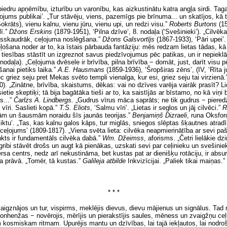
biedru apņēmību, izturību un varonību, kas aizkustinātu katra angļa sirdi. Ta
ojums publikai’. „Tur stāvēju, viens, pazemīgs pie brīnuma... un skatījos, kā 
Sokrāts), vienu kalnu, vienu jūru, vienu upi, un redzi visu.”
Roberts Burtons
(1
ī.”
Džons Erskins
(1879-1951), ‘Pilna dzīve’, 8. nodaļa (‘Svešinieki’). „Cilvē
visskaudrāk, ceļojuma noslēgšana.”
Džons Galsvortījs
(1867-1933), ‘Pāri upei’
„Ceļošana noder ar to, ka īstais pārbauda fantāziju: mēs redzam
lietas tādas
, kā
r tiesības stāstīt un izgreznot savus piedzīvojumus pēc patikas, un ir nepiekl
odaļa). „Ceļojuma dvēsele ir brīvība, pilna brīvība − domāt, just, darīt visu 
anai pietiks laika.”
A.E. Hausmans
(1859-1936), ‘Šropširas zēns’, (IV, ‘Rīta j
c griez seju pret Mekas svēto templi vienalga, kur esi, griez seju tai virzienā
0). „Zinātne, brīvība, skaistums, dēkas: vai no dzīves varēja vairāk prasīt? 
tie skeptiķi; tā bija bagātāka tieši ar to, ka saistījās ar bīstamo, no kā viņi 
s...”
Čarlzs A. Lindbergs.
„Gudrus vīrus māca saprāts; ne tik gudrus − piered
vīri. Saslieti kopā.”
T.S. Eliots
,
‘Salmu vīri’. „Lietas ir seglos un jāj cilvēci.”
R
ām un šausmām noraidu šīs jaunās teorijas.”
Benjamiņš Dizraeli
,
runa Oksford
fliktu’. „Tas, kas kalnu galos kāps, tur miglās, sniegos slēptas šķautnes atrad
ceļojums’ (1809-1817). „Viena svēta lieta: cilvēka neapmierinātība ar sevi pa
nkts ir fundamentāls cilvēka dabā.”
Wm. Džeimss
,
aforisms. „Četri lielākie d
 gribi stāvēt drošs un augt kā pienākas, uzskati sevi par ceļinieku un svešini
sa centrs, nedz arī nekustināma, bet kustas pat ar dienišķu rotāciju, ir absur
ja prāvā. „Tomēr, tā kustas.”
Galileja atbilde
Inkvizīcijai. „Paliek tikai maiņas.”
* * *
aigznājos un tur, vispirms, meklējis dievus, dievu mājienus un signālus. Tad
henžas − novērojis, mērījis un pierakstījis saules, mēness un zvaigžņu ceļu
am kosmiskam ritmam. Upurējis mantu un dzīvības, lai tajā iekļautos, lai nodr