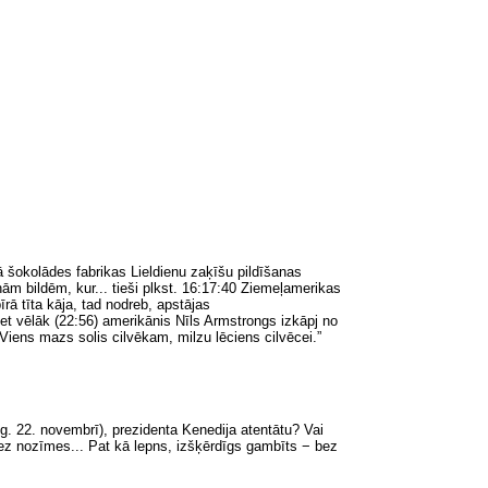
 šokolādes fabrikas Lieldienu zaķīšu pildīšanas
ām bildēm, kur... tieši plkst. 16:17:40 Ziemeļamerikas
īrā tīta kāja, tad nodreb, apstājas
liet vēlāk (22:56) amerikānis Nīls Armstrongs izkāpj no
„Viens mazs solis cilvēkam, milzu lēciens cilvēcei.”
 g. 22. novembrī), prezidenta Kenedija atentātu? Vai
bez nozīmes... Pat kā lepns, izšķērdīgs gambīts − bez