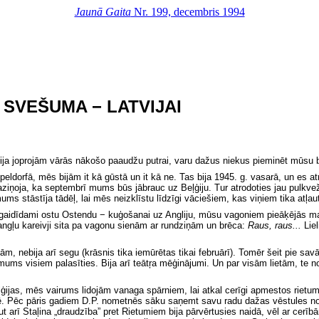
Jaunā Gaita
Nr. 199, decembris 1994
O SVEŠUMA − LATVIJAI
vija joprojām vārās
nākošo paaudžu
putrai, varu dažus niekus pieminēt mūsu b
peldorfā, mēs bijām it kā gūstā un it kā ne. Tas bija 1945. g. vasarā, un es 
iņoja, ka septembrī mums būs jābrauc uz Beļģiju. Tur atrodoties jau pulkveža
ms stāstīja tādēļ, lai mēs neizklīstu līdzīgi vāciešiem, kas viņiem tika atļaut
ai, gaidīdami ostu Ostendu − kuģošanai uz Angliju, mūsu vagoniem pieāķējās m
ngļu kareivji sita pa vagonu sienām ar rundziņām un brēca:
Raus, raus...
Lie
ām, nebija arī segu (krāsnis tika iemūrētas tikai februārī). Tomēr šeit pie s
 mums visiem palasīties. Bija arī teātŗa mēģinājumi. Un par visām lietām, te 
ģijas, mēs vairums lidojām vanaga spārniem, lai atkal cerīgi apmestos rietum
 Pēc pāris gadiem D.P. nometnēs sāku saņemt savu radu dažas vēstules no Lat
t arī Staļina „draudzība” pret Rietumiem bija pārvērtusies naidā, vēl ar cerīb