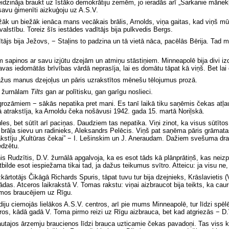
teidzināja braukt uz īstāko demokrātiju zemēm, jo ieradās arī „Sarkanie mānek
savu ģimenīti aizkuģoju uz A.S.V.
žāk un biežāk ienāca mans vecākais brālis, Arnolds, viņa gaitas, kad viņš mū
 valstību. Toreiz šīs iestādes vadītājs bija pulkvedis Bergs.
tājs bija Ježovs, − Staļins to padzina un tā vietā nāca, pacēlās Bērija. Tad
pinos ar savu izjūtu dzejām un atmiņu stāstiņiem. Minneapolē bija divi izdevē
 savas iedomātās brīvības vārdā neprasīja, lai es domātu tāpat kā viņš. Bet lai 
ažus manus dzejoļus un pāris uzrakstītos mēnešu tēlojumus prozā.
s žurnālam
Tilts
gan ar polītisku, gan garīgu noslieci.
rozāmiem − sākās nepatika pret mani. Es tanī laikā tiku saņēmis čekas atļa
ā atrakstīja, ka Arnoldu čeka nošāvusi 1942. gada 15. martā Noriļskā.
tules, bet sūtīt arī paciņas. Daudziem tas nepatika. Viņi zinot, ka visus sūt
ar brāļa sievu un radinieks, Aleksandrs Pelēcis. Viņš pat saņēma pāris grām
 rakstīju „Kultūras čekai” − I. Lešinskim un J. Aneraudam. Dažiem svešuma d
edzētu.
nis Rudzītis, D.V. žurnālā apgalvoja, ka es esot tāds kā plānprātiņš, kas nei
atbilde esot iespiežama tikai tad, ja dažus teikumus svītro. Atteicu: ja visu 
rtotājs Čikāgā Richards Spuris, tāpat tuvu tur bija dzejnieks, Krāslavietis (
as. Atceros laikrakstā V. Tomas rakstu: viņai aizbraucot bija teikts, ka caur
iemos braucējiem uz Rīgu.
ju ciemojās lielākos A.S.V. centros, arī pie mums Minneapolē, tur līdzi spēlē
s, kādā gadā V. Toma pirmo reizi uz Rīgu aizbrauca, bet kad atgriezās − D.V.
tļautajos ārzemju braucienos līdzi brauca uzticamie čekas pavadoņi. Tas viss ko