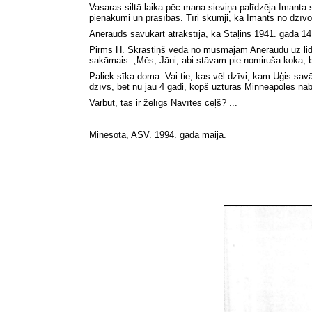
Vasaras siltā laika pēc mana sieviņa palīdzēja Imanta 
pienākumi un prasības. Tīri skumji, ka Imants no dzīvoš
Anerauds savukārt atrakstīja, ka Staļins 1941. gada 14. j
Pirms H. Skrastiņš veda no mūsmājām Aneraudu uz lidla
sakāmais: „Mēs, Jāni, abi stāvam pie nomiruša koka, be
Paliek sīka doma. Vai tie, kas vēl dzīvi, kam Uģis sa
dzīvs, bet nu jau 4 gadi, kopš uzturas Minneapoles nab
Varbūt, tas ir žēlīgs Nāvītes ceļš?
.
..
Minesotā, ASV. 1994. gada maijā.