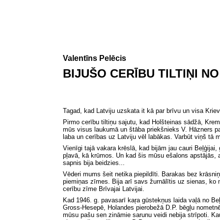
Valentīns Pelēcis
BIJUŠO CERĪBU TILTIŅI N
Tagad, kad Latviju uzskata it kā par brīvu un visa Krie
Pirmo cerību tiltiņu sajutu, kad Holšteinas sādžā, Krem
mūs visus laukumā un štāba priekšnieks V. Hāzners paz
laba
un
cerības uz Latviju vēl labākas. Varbūt viņš tā mu
Vienīgi tajā vakara krēslā, kad bijām jau cauri Beļģij
pļavā, kā krūmos.
Un
kad šis mūsu ešalons apstājās, a
sapnis bija beidzies...
Vēderi mums šeit netika piepildīti. Barakas bez krāsniņ
piemiņas zīmes. Bija arī savs žurnālītis uz sienas, ko
cerību zīme Brīvajai Latvijai.
Kad 1946. g. pavasarī kaŗa gūstekņus laida vaļā no Beļ
Gross-Hesepē, Holandes pierobežā D.P. bēgļu nometnē.
mūsu pašu sen zināmie sarunu veidi nebija strīpoti. Kau