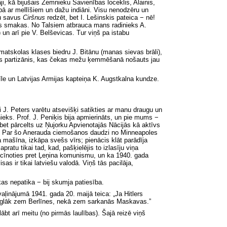
ji, kā bijušais Zemnieku Savienības loceklis, Alainis,
pā ar mellīšiem un dažu indiāni. Visu nenodzēru un
šu savus
Ciršnus
redzēt, bet I. Lešinskis pateica − nē!
ekas smakas. No Talsiem atbrauca mans radinieks A.
 un arī pie V. Belševicas. Tur viņš
pa istabu
pamatskolas
klases biedru
J. Bitānu (manas sievas brāli),
ais partizānis, kas čekas mežu ķemmēšanā nošauts jau
le un Latvijas Armijas kapteiņa K. Augstkalna kundze.
 J. Peters varētu atsevišķi satikties ar manu draugu un
ieks. Prof. J. Peniķis bija apmierināts, un pie mums −
 bet pārcelts uz Ņujorku Apvienotajās Nācijās kā aktīvs
ums. Par šo Anerauda ciemošanos daudzi no Minneapoles
 mašīna, izkāpa svešs vīrs; pienācis klāt parādīja
pratu tikai tad, kad, pašķielējis to izlasīju viņa
ā cīnoties pret Ļeņina komunismu, un ka 1940. gada
as ir tikai latviešu valodā. Viņš tās pacilāja,
as nepatika − bij skumja patiesība.
aļinājumā 1941. gada 20. maijā teica: „Ja Hitlers
 vieglāk zem Berlīnes, nekā zem sarkanās Maskavas.”
t arī meitu (no pirmās laulības). Šajā reizē viņš