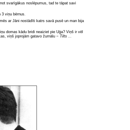
inot svarīgākus noslēpumus, tad te tāpat savi
n 3 viņu bērnus.
mēs ar Jāni nostādīti katrs savā pusē un man bija
viņu domas kādu bridi neaiziet pie Uģa? Viņš ir vēl
ekas, viņš joprojām gatavo žurnālu −
Tilts
.
..