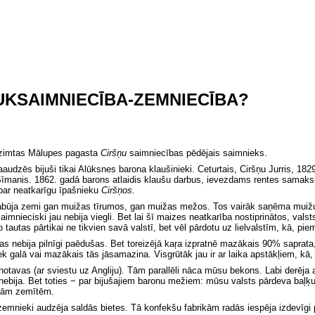
UKSAIMNIECĪBA-ZEMNIECĪBA?
 dzimtas Mālupes pagasta
Ciršņu
saimniecības pēdējais saimnieks.
audzēs bijuši tikai Alūksnes barona klaušinieki. Ceturtais, Ciršņu Jurris, 18
Sīmanis. 1862. gadā barons atlaidis klaušu darbus, ievezdams rentes samaksu
par neatkarīgu īpašnieku
Ciršņos.
abūja zemi gan muižas tīrumos, gan muižas mežos. Tos vairāk saņēma muižu st
imnieciski jau nebija viegli.
Bet
lai šī maizes neatkarība nostiprinātos, val
autas pārtikai ne tikvien savā valstī, bet vēl pārdotu uz lielvalstīm, kā, piem.
ētas nebija pilnīgi paēdušas. Bet toreizējā kaŗa izpratnē mazākais 90% saprat
iek galā vai mazākais tās jāsamazina. Visgrūtāk jau ir ar laika apstākļiem, kā
tavas (ar sviestu uz Angliju). Tām parallēli nāca mūsu bekons. Labi derēja a
 nebija. Bet toties − par bijušajiem baronu mežiem: mūsu valsts pārdeva ba
itām zemītēm.
s, zemnieki audzēja saldās bietes. Tā konfekšu fabrikām radās iespēja izdevī