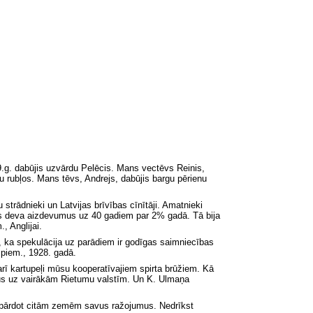
29.g. dabūjis uzvārdu Pelēcis. Mans vectēvs Reinis,
 rubļos. Mans tēvs, Andrejs, dabūjis bargu pērienu
rādnieki un Latvijas brīvības cīnītāji. Amatnieki
sts deva aizdevumus uz 40 gadiem par 2% gadā. Tā bija
, Anglijai.
a, ka spekulācija uz parādiem ir godīgas saimniecības
, piem., 1928. gadā.
rī kartupeļi mūsu kooperatīvajiem spirta brūžiem. Kā
ļķus uz vairākām Rietumu valstīm. Un K. Ulmaņa
gi pārdot citām zemēm savus ražojumus. Nedrīkst