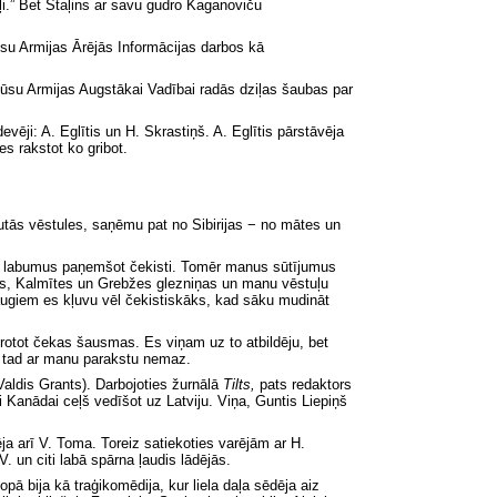
ļi.” Bet Staļins ar savu gudro Kaganoviču
su Armijas Ārējās Informācijas darbos kā
 mūsu Armijas Augstākai Vadībai radās dziļas šaubas par
ji: A. Eglītis un H. Skrastiņš. A. Eglītis pārstāvēja
es rakstot ko gribot.
utās vēstules, saņēmu pat no Sibirijas − no mātes un
ītos labumus paņemšot čekisti. Tomēr manus sūtījumus
atas, Kalmītes un Grebžes glezniņas un manu vēstuļu
raugiem es kļuvu vēl čekistiskāks, kad sāku mudināt
zprotot čekas šausmas. Es viņam uz to atbildēju, bet
ne, tad ar manu parakstu nemaz.
Valdis Grants). Darbojoties žurnālā
Tilts,
pats redaktors
i Kanādai ceļš vedīšot uz Latviju. Viņa, Guntis Liepiņš
ja arī V. Toma. Toreiz satiekoties varējām ar H.
 un citi labā spārna ļaudis lādējās.
pā bija kā traģikomēdija, kur liela daļa sēdēja aiz