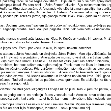
as pazemīgi tecējuši pie Rīgas čekistiem... Bija jau mūsu pusē daži aprēķinātā
akalpoja čekai. Es pats nebiju „Zelta Zemes” cilvēks. Biju melnstrādnieks ko
 Rudīti uz Rīgu aizbraucām. J. Anerauds vēstulēs bija man apsolījis, ka varē
 Čaklā ciemojoties ar Belu, Dž. Skulmi, J. Peteru. Pie viņiem nekur nejutu č
 priedēs pie Terēzes (ārste, Aļa glābēja toreiz 1945, 1946. gadā kā studente)
as. Dodams „sieciņus” saviem tā laika „čekas” redaktoriem, bija izvēlējies 
. Tagadējā brīvībā, savā Mālupes pagastā Jānis tiek pieminēts kā nacionāl
z pēc manas ciemošanās brauca uz Rīgu: P. Kupčs ar kundzi, H. Lapiņa, M. Zī
tumbris un mākslas fotografē Helēna Hofmane.
as jēgas nav. Esmu par vecu un aklu, lai spētu nākotni saredzēt.
s atbrauca Jānis Anerauds un dzejnieks Jānis Peters. Man bija vēlēšanās, lai
r H. Skrastiņu aicinājām J. Aneraudu pie mums, jo viņš šķita ir čekas darbin
 viņš pieminēja Imantu Lešinski. Tas neesot vairs „Kultūras sakaru” biedrībā,
gi ar citiem, bet esot pašam sava glīta mājiņa. Toreiz man tas likās kā brīn
bļus ko pārpirkt dolāros. Pēc vairākiem mēnešiem pie mūsu mājiņas piebrauca
 pie manis ciemojies Krievijas pilsonis J. Anerauds? To Anerauda
vārdu gan sa
zīstu viņa dzimtu − Alūksnes apkārtnē un ka viens no viņiem krita 1919. gad
ešanos. Tad vēl prasīja, lai es parādot savas grāmatas. Es atbildēju, ka tās vis
esacīja aizejot nekā.
ciemiņi” no Brežņeva iežņaugtās Latvijas uz šo pusi. Kas kuŗam tad patika, k
 to godīgi sakot, es neticēju. Mans vecākais brālis Arnolds, savā pēdējā atv
Kaganoviča spēli, tad varēs mazliet ticēt, ka mums, latviešiem, būs nedaudz
iemojās Imants Lešinskis ar savu sieviņu Rasmu. Viņam bija laimējies paglāb
 šis arī esot bijis Minneapolē, viesnīcā − savu pienākumu dēļ.