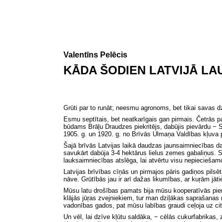
Valentīns
Pelēcis
KĀDA ŠODIEN LATVIJĀ LA
Grūti par to runāt; neesmu agronoms, bet tikai savas
Esmu septītais, bet neatkarīgais gan pirmais. Četrās pa
būdams Brāļu Draudzes piekritējs, dabūjis pievārdu − 
1905. g. un 1920. g. no Brīvās Ulmaņa Valdības kļuva 
Šajā brīvās Latvijas laikā daudzas jaunsaimniecības d
savukārt dabūja 3-4 hektārus lielus zemes gabaliņus. Sa
lauksaimniecības atslēga, lai atvērtu visu nepieciešamo t
Latvijas brīvības cīņās un pirmajos pāris gadiņos pils
nāve. Grūtībās jau ir arī dažas likumības, ar kuŗām jāt
Mūsu latu drošības pamats bija mūsu kooperatīvās pieno
klājās jūŗas zvejniekiem, tur man dziļākas saprašanas
vadonības gados, pat mūsu labības graudi ceļoja uz c
Un vēl, lai dzīve kļūtu saldāka, − cēlās cukurfabrika