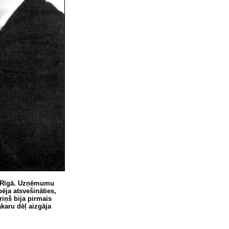
Rīgā. Uzņēmumu
ēja atsvešināties,
iņš bija pirmais
akaru dēļ aizgāja