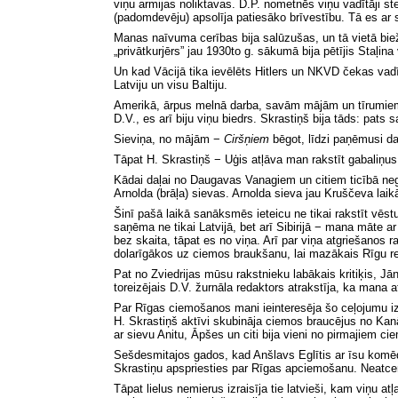
viņu armijas noliktavas. D.P. nometnēs viņu vadītāji s
(padomdevēju) apsolīja patiesāko brīvestību. Tā es ar 
Manas naīvuma cerības bija salūzušas, un tā vietā bie
„privātkurjērs” jau 1930to g. sākumā bija pētījis Staļina
Un kad Vācijā tika ievēlēts Hitlers un NKVD čekas vadī
Latviju un visu Baltiju.
Amerikā, ārpus melnā darba, savām mājām un tīrumiem sa
D.V., es arī biju viņu biedrs. Skrastiņš bija tāds: pats
Sieviņa, no mājām −
Ciršņiem
bēgot, līdzi paņēmusi d
Tāpat H. Skrastiņš − Uģis atļāva man rakstīt gabaliņu
Kādai daļai no Daugavas Vanagiem un citiem ticībā neg
Arnolda (brāļa) sievas. Arnolda sieva jau Kruščeva laik
Šinī pašā laikā sanāksmēs ieteicu ne tikai rakstīt vēs
saņēma ne tikai Latvijā, bet arī Sibirijā − mana māte 
bez skaita, tāpat es no viņa. Arī par viņa atgriešanos
dolarīgākos uz ciemos braukšanu, lai mazākais Rīgu r
Pat no Zviedrijas mūsu rakstnieku labākais kritiķis, Jā
toreizējais D.V. žurnāla redaktors atrakstīja, ka mana 
Par Rīgas ciemošanos mani ieinteresēja šo ceļojumu izkā
H. Skrastiņš aktīvi skubināja ciemos braucējus no Kanād
ar sievu Anitu, Āpšes un citi bija vieni no pirmajiem c
Sešdesmitajos gados, kad Anšlavs Eglītis ar īsu komēdi
Skrastiņu apspriesties par Rīgas apciemošanu. Neatcero
Tāpat lielus nemierus izraisīja tie latvieši, kam viņu a