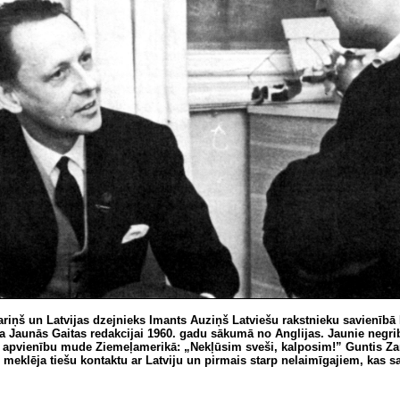
ariņš un Latvijas dzejnieks Imants Auziņš Latviešu
rakstnieku savienībā
ja Jaunās Gaitas redakcijai 1960. gadu sākumā no Anglijas. Jaunie negrib
 apvienību mude Ziemeļamerikā: „Nekļūsim sveši, kalposim!” Guntis Zar
 meklēja tiešu kontaktu ar Latviju un pirmais starp nelaimīgajiem, kas s