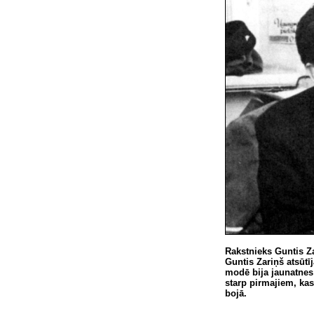
Rakstnieks Guntis Z
Guntis Zariņš atsūtī
modē bija jaunatnes
starp pirmajiem, kas
bojā.