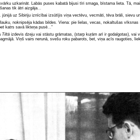
svārku uzkarināt. Labās puses kabatā bijusi tīri smaga, bīstama lieta. Tā, ma
anas tik ātri aizgāja...
ūnijā uz Sibiriju iznīcībai izsūtījis viņa vectēvu, vecmāti, tēva brāli, sievu u
uku, noknipsēja kādas bildes. Viena: pie lielas, vecas, nokaltušas vīksnas 
t katrs savā likteņa pusē...”
vā
Tiltā
izdevis dzeju vai stāstu grāmatas, (starp kuŗām arī ir godalgotas), vai 
agmājā. Viņš vairs nerunā, svešu roku pabarots, bet, viņa acīs raugoties, li