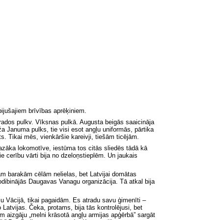
ijušajiem brīvības aprēķiniem.
atrados pulkv. Vīksnas pulkā. Augusta beigās saaicināja
 Januma pulks, tie visi esot angļu uniformās, pārtika
s. Tikai mēs, vienkāršie kareivji, tiešām ticējām.
azāka lokomotīve, iestūma tos citās sliedēs tādā kā
lie cerību vārti bija no dzeloņstieplēm. Un jaukais
avām barakām cēlām nelielas, bet Latvijai domātas
nodibinājās Daugavas Vanagu organizācija. Tā atkal bija
u Vācijā, tikai pagaidām. Es atradu savu ģimenīti –
vijas. Čeka, protams, bija tās kontrolējusi, bet
ām aizgāju „melni krāsotā angļu armijas apģērbā” sargāt