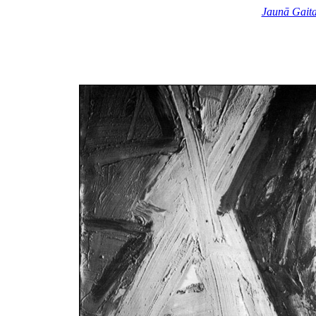
Jaunā Gait