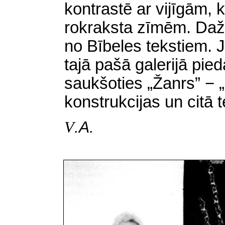
kontrastē ar vijīgām, 
rokraksta zīmēm. Daž
no Bībeles tekstiem. 
tajā pašā galerijā pie
saukšoties „Žanrs” −
„
konstrukcijas un citā 
.A.
V