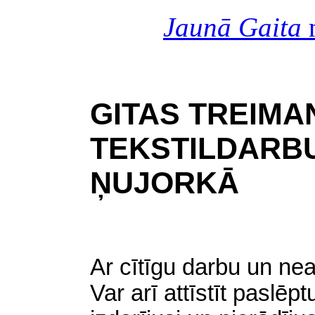
Jaunā Gaita
n
GITAS TREIMA
TEKSTILDARBU
ŅUJORKĀ
Ar cītīgu darbu un nea
Var arī attīstīt paslēpt