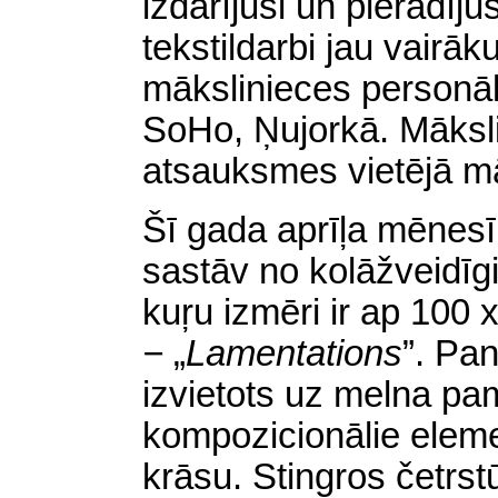
izdarījusi un pierādīju
tekstildarbi jau vairā
mākslinieces personāl
SoHo, Ņujorkā. Māksl
atsauksmes vietējā m
Šī gada aprīļa mēnesī 
sastāv no kolāžveidīgi
kuŗu izmēri ir ap 100
−
„
Lamentations
”.
Pan
izvietots uz melna pa
kompozicionālie elemen
krāsu. Stingros četrs