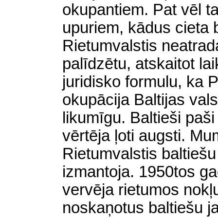
okupantiem. Pat vēl t
upuriem, kādus cieta b
Rietumvalstis neatrad
palīdzētu, atskaitot la
juridisko formulu, ka
okupācija Baltijas val
likumīgu. Baltieši paši
vērtēja ļoti augsti. Mum
Rietumvalstis baltiešu
izmantoja. 1950tos g
vervēja rietumos nokļu
noskaņotus baltiešu ja