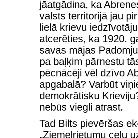
jāatgādina, ka Abrenes
valsts territorijā jau pi
lielā krievu iedzīvotāj
atcerēties, ka 1920. g
savas mājas Padomju Kri
pa baļķim pārnestu tās
pēcnācēji vēl dzīvo A
apgabalā? Varbūt viņi
demokrātisku Krieviju
nebūs viegli atrast.
Tad Bilts pievēršas ek
„Ziemeļrietumu ceļu uz