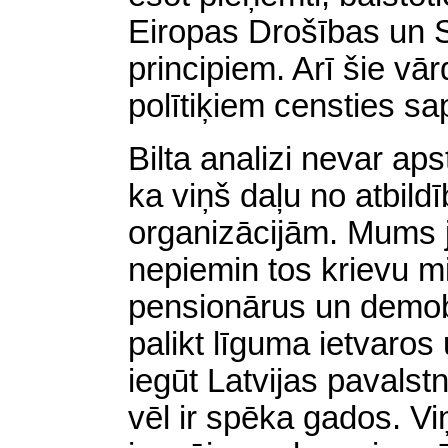
Eiropas Drošības un 
principiem. Arī šie vār
polītiķiem censties sap
Bilta analizi nevar aps
ka viņš daļu no atbild
organizācijām. Mums jā
nepiemin tos krievu mi
pensionārus un demobi
palikt līguma ietvaro
iegūt Latvijas pavalst
vēl ir spēka gados. Vi