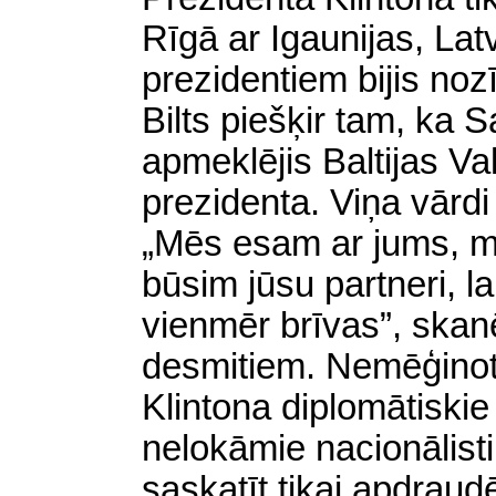
Rīgā ar Igaunijas, Lat
prezidentiem bijis noz
Bilts piešķir tam, ka 
apmeklējis Baltijas Val
prezidenta. Viņa vārdi
„Mēs esam ar jums, m
būsim jūsu partneri, la
vienmēr brīvas”, skan
desmitiem. Nemēģinot a
Klintona diplomātiskie
nelokāmie nacionālisti 
saskatīt tikai apdrau