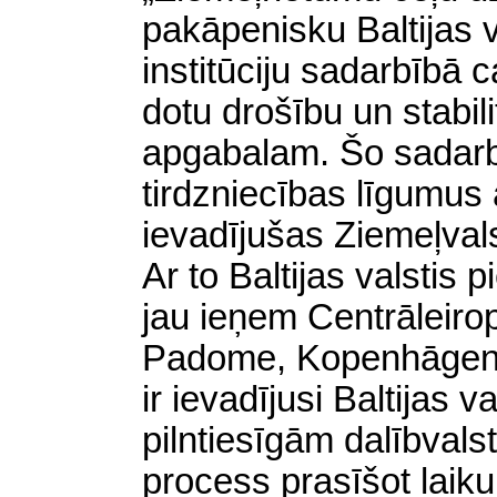
pakāpenisku Baltijas v
institūciju sadarbībā 
dotu drošību un stabil
apgabalam. Šo sadarb
tirdzniecības līgumus a
ievadījušas Ziemeļvals
Ar to Baltijas valstis 
jau ieņem Centrāleirop
Padome, Kopenhāgenas
ir ievadījusi Baltijas 
pilntiesīgām dalībvals
process prasīšot laiku,