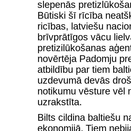
slepenās pretizlūkošan
Būtiski šī rīcība neat
ricības, latviešu naci
brīvprātīgos vācu lie
pretizilūkošanas aģen
novērtēja Padomju pre
atbildību par tiem bal
uzdevumā devās drošā
notikumu vēsture vēl n
uzrakstīta.
Bilts cildina baltiešu 
ekonomijā. Tiem nebija