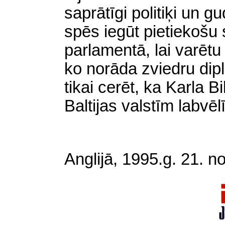
saprātīgi politiķi un g
spēs iegūt pietiekošu s
parlamentā, lai varētu 
ko norāda zviedru dipl
tikai cerēt, ka Karla 
Baltijas valstīm labvē
Anglijā, 1995.g. 21. 