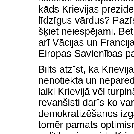
kāds Krievijas prezide
līdzīgus vārdus? Pazīst
šķiet neiespējami. Be
arī Vācijas un Francij
Eiropas Savienības p
Bilts atzīst, ka Krievi
nenotiekta un nepare
laiki Krievijā vēl turp
revanšisti darīs ko var
demokratizēšanos izgās
tomēr pamats optimis