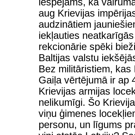
iespējams, ka vairumā
aug Krievijas impērijas
audzinātiem jauniešie
iekļauties neatkarīgās 
rekcionārie spēki biež
Baltijas valstu iekšēj
Bez militāristiem, kas 
Gaiļa vērtējumā ir ap
Krievijas armijas locek
nelikumīgi. Šo Krievij
viņu ģimenes locekļi
personu, un līgums p