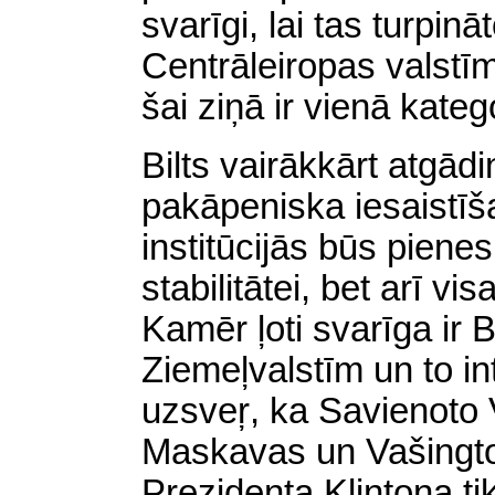
svarīgi, lai tas turpināt
Centrāleiropas valstīm
šai ziņā ir vienā katego
Bilts vairākkārt atgādi
pakāpeniska iesaistī
institūcijās būs piene
stabilitātei, bet arī v
Kamēr ļoti svarīga ir B
Ziemeļvalstīm un to int
uzsveŗ, ka Savienoto V
Maskavas un Vašingto
Prezidenta Klintona ti