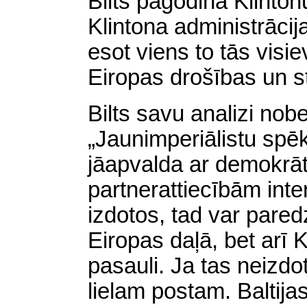
Bilts pagodina Klintonu
Klintona administrācija
esot viens to tās vi
Eiropas drošības un s
Bilts savu analizi nob
„Jaunimperiālistu spēki
jāapvalda ar demokrā
partnerattiecībām inte
izdotos, tad var paredzē
Eiropas daļā, bet arī K
pasauli. Ja tas neizdo
lielam postam. Baltija