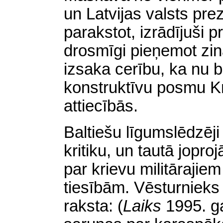
un
Latvijas valsts prez
parakstot, izrādījuši 
drosmīgi pieņemot zin
izsaka cerību, ka nu b
konstruktīvu posmu Kri
attiecībās.
Baltiešu līgumslēdzē
kritiku, un tautā jopr
par krievu militāraji
tiesībām. Vēsturnieks
raksta:
(
Laiks
1995. ga