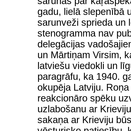
sarunas par kaŗaspēk
gadu, lielā slepenībā 
sarunveži sprieda un 
stenogramma nav publ
delegācijas vadošajie
un Mārtiņam Virsim, ka
latviešu viedokli un lī
paragrāfu, ka 1940. 
okupēja Latviju. Roņa i
reakcionāro spēku uzv
uzlabošanu ar Krieviju
sakaņa ar Krieviju būs 
vēsturisko patiesību, 