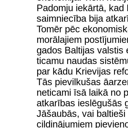
Padomju iekārtā, kad B
saimniecība bija atka
Tomēr pēc ekonomiska
morālajiem postījumi
gados Baltijas valstis
ticamu naudas sistēmu 
par kādu Krievijas refo
Tās pievilkušas āarze
neticami īsā laikā no p
atkarības ieslēgušās 
Jāšaubās, vai baltieši
cildinājumiem pievien