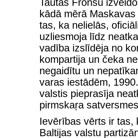
Tautas Fronšu izveido
kādā mērā Maskavas ie
tas, ka nelielās, oficiā
uzliesmoja līdz neatka
vadība izslīdēja no k
kompartija un čeka neb
negaidītu un nepatīk
varas iestādēm, 1990. 
valstis pieprasīja nea
pirmskaŗa satversmes
Ievērības vērts ir tas,
Baltijas valstu partiz