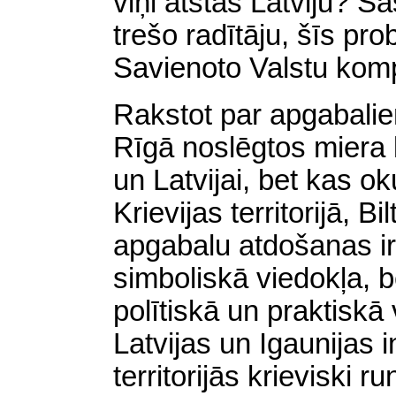
viņi atstās Latviju? S
trešo radītāju, šīs pr
Savienoto Valstu kom
Rakstot par apgabalie
Rīgā noslēgtos miera l
un Latvijai,
bet
kas oku
Krievijas territorijā, 
apgabalu atdošanas ir
simboliskā viedokļa, 
polītiskā un praktiskā
Latvijas un Igaunijas 
territorijās krieviski 