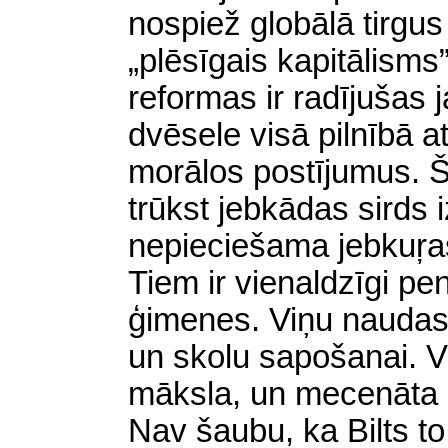
nospiež globālā tirgu
„plēsīgais kapitālisms
reformas ir radījušas 
dvēsele visā pilnībā 
morālos postījumus. 
trūkst jebkādas sirds i
nepieciešama jebkuŗas
Tiem ir vienaldzīgi p
ģimenes. Viņu naudas
un skolu sapošanai. Vi
māksla, un mecenāta g
Nav šaubu, ka Bilts to 