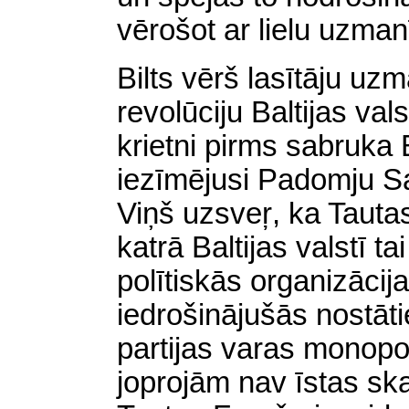
vērošot ar lielu uzman
Bilts vērš lasītāju u
revolūciju Baltijas val
krietni pirms sabruka 
iezīmējusi Padomju Sa
Viņš uzsveŗ, ka Tauta
katrā Baltijas valstī t
polītiskās organizāci
iedrošinājušās nostāt
partijas varas monopol
joprojām nav īstas ska