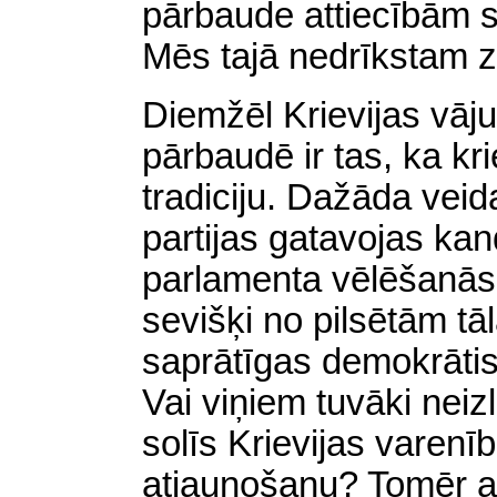
pārbaude attiecībām s
Mēs tajā nedrīkstam z
Diemžēl Krievijas vāj
pārbaudē ir tas, ka kr
tradiciju. Dažāda veida
partijas gatavojas kan
parlamenta vēlēšanās. V
sevišķi no pilsētām tā
saprātīgas demokrātis
Vai viņiem tuvāki neizl
solīs Krievijas varen
atjaunošanu? Tomēr arī