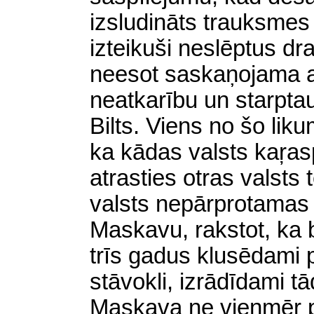
izsludināts trauksmes 
izteikuši neslēptus dr
neesot saskaņojama ar
neatkarību un starptau
Bilts. Viens no šo lik
ka kādas valsts kaŗa
atrasties otras valsts t
valsts nepārprotamas 
Maskavu, rakstot, ka b
trīs gadus klusēdami
stāvokli, izrādīdami t
Maskava ne vienmēr pr