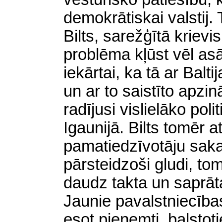
demokrātiskai valstij. 
Bilts, sarežģītā krievi
problēma kļūst vēl a
iekārtai, ka tā ar Balti
un ar to saistīto apzi
radījusi vislielāko pol
Igaunijā. Bilts tomēr at
pamatiedzīvotāju sakar
pārsteidzoši gludi, t
daudz takta un saprāt
Jaunie pavalstniecības
esot pieņemti, balsto