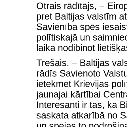
Otrais rādītājs, − Eir
pret Baltijas valstīm a
Savienība spēs iesaistī
polītiskajā un saimnie
laikā nodibinot lietišķa
Trešais, − Baltijas va
rādīs Savienoto Valst
ietekmēt Krievijas po
jaunajai kārtībai Cent
Interesanti ir tas, ka B
saskata atkarībā no S
un spējas to nodrošin