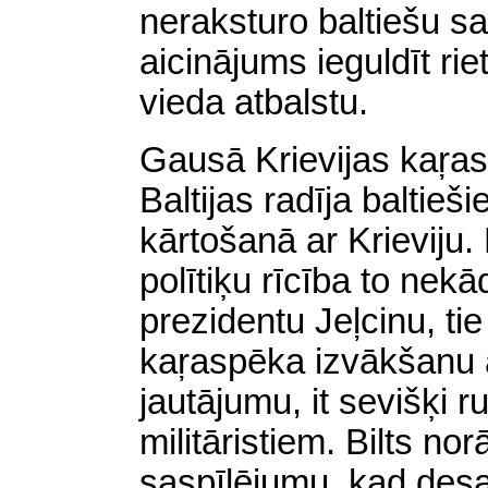
neraksturo baltiešu sab
aicinājums ieguldīt rie
vieda atbalstu.
Gausā Krievijas kaŗa
Baltijas radīja baltieš
kārtošanā ar Krieviju.
polītiķu rīcība to nekā
prezidentu Jeļcinu, tie
kaŗaspēka izvākšanu a
jautājumu, it sevišķi 
militāristiem. Bilts n
saspīlējumu, kad desa