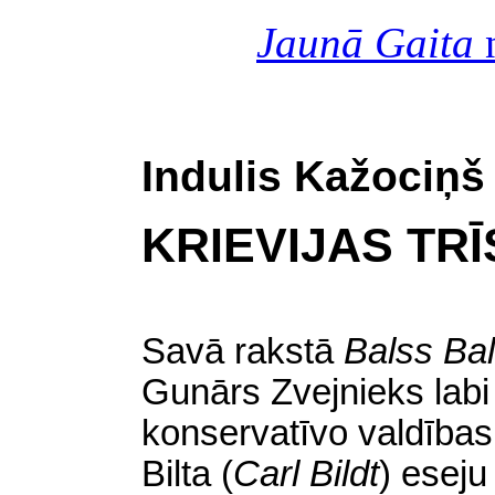
Jaunā Gaita
n
Indulis Kažociņš
KRIEVIJAS TR
Savā rakstā
Balss Bal
Gunārs Zvejnieks labi 
konservatīvo valdības
Bilta
(
Carl Bildt
)
esej