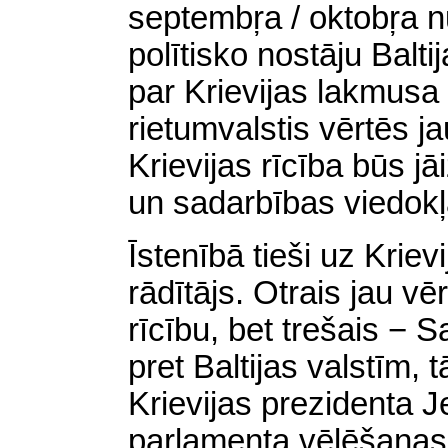
septembŗa / oktobŗa nu
polītisko nostāju Balt
par Krievijas lakmusa
rietumvalstis vērtēs ja
Krievijas rīcība būs j
un sadarbības viedokļa
Īstenībā tieši uz Krievi
rādītājs. Otrais jau v
rīcību, bet trešais − S
pret Baltijas valstīm, t
Krievijas prezidenta J
parlamenta vēlēšanas,