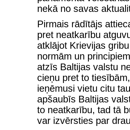
nekā no savas aktuali
Pirmais rādītājs attie
pret neatkarību atguvu
atklājot Krievijas grib
normām un principiem.
atzīs Baltijas valstu n
cieņu pret to tiesībām, 
ieņēmusi vietu citu ta
apšaubīs Baltijas vals
to neatkarību, tad tā b
var izvērsties par drau