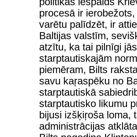
politikas iespaids Kri
procesā ir ierobežots,
varētu palīdzēt, ir att
Baltijas valstīm, sevišķ
atzītu, ka tai pilnīgi j
starptautiskajām nor
piemēram,
Bilts raksta
savu kaŗaspēku no Balt
starptautiskā sabiedrib
starptautisko likumu p
bijusi izšķiŗoša loma, 
administrācijas atklāta