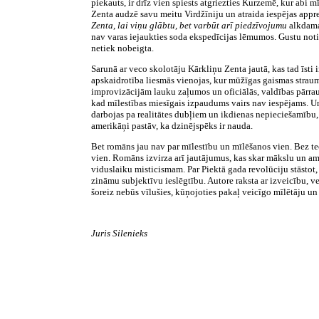
piekauts, ir drīz vien spiests atgriezties Kurzemē, kur abi m
Zenta audzē savu meitu Virdžīniju un atraida iespējas apprecē
Zenta, lai viņu glābtu, bet varbūt arī piedzīvojumu
alkdama
nav varas iejaukties soda ekspedīcijas lēmumos. Gustu notie
netiek nobeigta.
Sarunā ar veco skolotāju Kārkliņu Zenta jautā, kas tad īsti i
apskaidrotība liesmās vienojas, kur mūžīgas gaismas straume
improvizācijām lauku zaļumos un oficiālās, valdības pārraud
kad mīlestības miesīgais izpaudums vairs nav iespējams. Un 
darbojas pa realitātes dubļiem un ikdienas nepieciešamību, v
amerikāņi pastāv, ka dzinējspēks ir nauda.
Bet romāns jau nav par mīlestību un mīlēšanos vien. Bez t
vien. Romāns izvirza arī jautājumus, kas skar mākslu un a
viduslaiku misticismam. Par Piektā gada revolūciju stāstot,
zināmu subjektīvu ieslēgtību. Autore raksta ar izveicību, ve
šoreiz nebūs vīlušies, kūņojoties pakaļ veicīgo mīlētāju u
Juris Silenieks