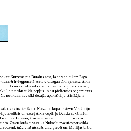
venokārt Kurzemē pie Dundu ezera, bet arī palaikam Rīgā,
ne vienmēr ir degpunktā. Autore diezgan sīki apraksta stikla
dz nododoties cilvēku iekšējās dzīves un dziņu atklāšanai,
isku lietpratību stikla cepļus un tur pielietotos paņēmienus.
 notikumi nav sīki detaļās apskatīti, jo stāstītāja ir
 sākot ar viņa ierašanos Kurzemē kopā ar sievu Virdžīniju.
edņu medībās un uzceļ stikla cepli, jo Dundu apkārtnē ir
auku zēnam Gustam, kuŗi savukārt ar lielu interesi vēro
ējoša. Gustu lords aizsūta uz Nūkāslu mācīties par stikla
draudzeni, taču viņš atsakās viņu precēt un, Mollijas brāļu