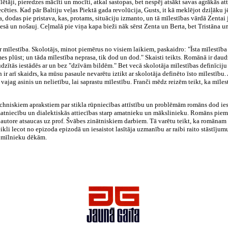
īlētāji, pieredzes mācīti un mocīti, atkal sastopas, bet nespēj atsākt savas agrākās at
ties. Kad pār Baltiju veļas Piektā gada revolūcija, Gusts, it kā meklējot dziļāku jēg
, dodas pie pristava, kas, protams, situāciju izmanto, un tā mīlestības vārdā Zentai j
sā un nošauj. Ceļmalā pie viņa kapa bieži nāk sērst Zenta un Berta, bet Tristāna un 
r mīlestība. Skolotājs, minot piemērus no visiem laikiem, paskaidro: "Īsta mīlestība ir
s plūst; un tāda mīlestība neprasa, tik dod un dod." Skaisti teikts. Romānā ir daud
zītās iestādēs ar un bez "dzīvām bildēm." Bet vecā skolotāja mīlestības definīciju
ir arī skaidrs, ka mūsu pasaule nevarētu iztikt ar skolotāja definēto īsto mīlestību
ajag asinis un nelietību, lai saprastu mīlestību. Franči mēdz reizēm teikt, ka mīlest
echniskiem aprakstiem par stikla rūpniecības attīstību un problēmām romāns dod ie
matniecību un dialektiskās attiecības starp amatnieku un mākslinieku. Romāns piem
 autore atsaucas uz prof. Švābes zinātniskiem darbiem. Tā varētu teikt, ka romānam 
ikli lecot no epizoda epizodā un iesaistot lasītāja uzmanību ar raibi raito stāstījumu
n mīlnieku dēkām.