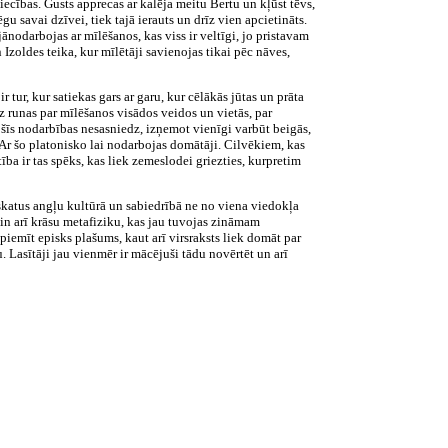
tiecības. Gusts apprecas ar kalēja meitu Bertu un kļūst tēvs,
u savai dzīvei, tiek tajā ierauts un drīz vien apcietināts.
ānodarbojas ar mīlēšanos, kas viss ir veltīgi, jo pristavam
Izoldes teika, kur mīlētāji savienojas tikai pēc nāves,
 tur, kur satiekas gars ar garu, kur cēlākās jūtas un prāta
z runas par mīlēšanos visādos veidos un vietās, par
 šīs nodarbības nesasniedz, izņemot vienīgi varbūt beigās,
. Ar šo platonisko lai nodarbojas domātāji. Cilvēkiem, kas
ība ir tas spēks, kas liek zemeslodei griezties, kurpretim
skatus angļu kultūrā un sabiedrībā ne no viena viedokļa
in arī krāsu metafiziku, kas jau tuvojas zināmam
piemīt episks plašums, kaut arī virsraksts liek domāt par
. Lasītāji jau vienmēr ir mācējuši tādu novērtēt un arī