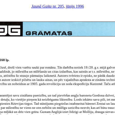
Jaunā Gaita
nr. 205, jūnijs 1996
160 lp.
lusē, droši vien varētu saukt par romānu. Tās darbība notiek 19./20. g.s. mijā gal
aldināt, jo mīlestība un mīlēšanās un citas izdarības, kas saistās ar t.s. mīlestību, 
ieku, attīstību šo straujo pārmaiņu laikmetā. Autores tvēriens ir episks, ne pārāk dau
kam autore ieskicē pilsētu un lauku ainas, un pēc vajadzības apraksta ar zināmu techn
ību un nobeidzas ar 1905. gada revolūciju un soda ekspedīciju Kurzemē. Taču arī šie
arantējot savu zināšanu pareizību, un tad pievēršas angļu baroneta Gordona dzīvei,
detaļu, ko vietējie pieņem kā neizbēgamu liktenību. Lords iekārto savu pili, iet m
spiesties Krievijas tirgos. Tad stāstījums piegriežas istabmeitai bārenei Zentai un l
 par mīlestību ne viens ne otrs nebilst un mūžīgu uzticību nezvēr, kas arī būtu trauc
a mīļākā un drīz vien grūta. Gustam Anglijā iziet līdzīgi ar Molliju, drauga sievas 