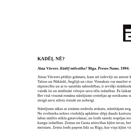
KADĒĻ NĒ?
Aina Vāvere
. Kādēļ mīlestība?
Rīga. Preses Nams. 1994. 
Ainas Vāveres pēdējo grāmatu, kaut arī izdevēji un autore k
Talsos un Nūkāslē, Anglijā un citur. Virsraksts var mazliet m
rūpniecību un ar to saistītās sabiedrības, it sevišķi strādn
vairāk īsi un attālināti vērojot savu tēlu izdarības. Pa lai
Bet visā visumā romāna stāstījums centrējas ap notikumu sec
steigā savu sižetu risināt un nobeigt.
Stāstījums sākas ar zināmu nedrošu atskatu, stāstītājam neg
No svešnieka redzes viedokļa apkārtne slēpj daudz kuriozu 
labas smiltis stikla gatavošanai, un lords saredz iespējas ie
kungu izdarības. Zentas un Gusta attiecības kļūst tuvas, bet
meistaru. Zentu lords paņem līdz uz Rīgu, kur viņa kļūst viņ