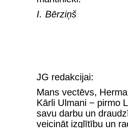
I.
Bērziņš
JG redakcijai:
Mans
vectēvs, Herman
Kārli Ulmani − pirmo L
savu darbu un draudzī
veicināt izglītību un 