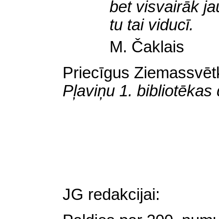
bet
visvairāk ja
tu tai viducī.
M. Čaklais
Priecīgus Ziemassvēt
Pļaviņu 1. bibliotēkas
JG redakcijai: