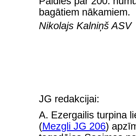
Paldies par 200. numu
bagātiem nākamiem.
Nikolajs Kalniņš ASV
JG redakcijai:
A. Ezergailis turpina l
(
Mezgli JG 206
) apzī