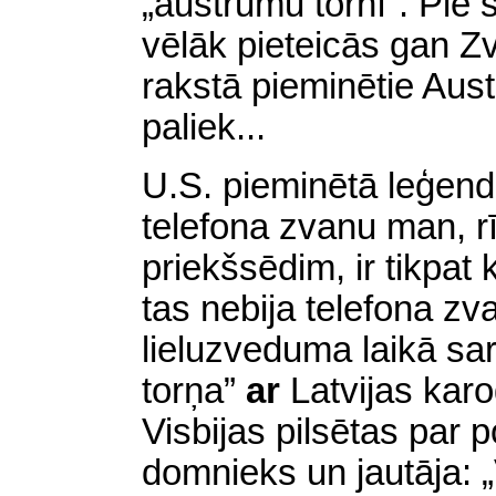
„austrumu tornī”. Pie
vēlāk pieteicās gan Zvi
rakstā pieminētie Austr
paliek...
U.S. pieminētā leģend
telefona zvanu man, r
priekšsēdim, ir tikpat 
tas nebija telefona zv
lieluzveduma laikā sa
torņa”
ar
Latvijas kar
Visbijas pilsētas par po
domnieks un jautāja: „