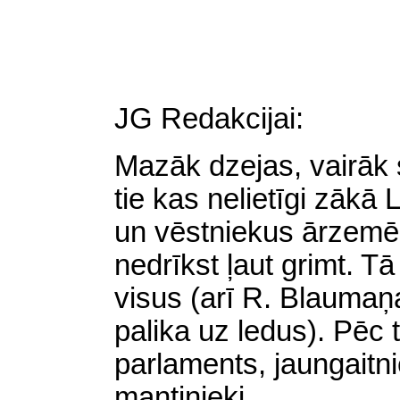
JG Redakcijai:
Mazāk dzejas, vairāk 
tie kas nelietīgi zākā 
un vēstniekus ārzemēs.
nedrīkst ļaut grimt. T
visus
(
arī R. Blaumaņ
palika uz ledus). Pēc
parlaments, jaungaitni
mantinieki.