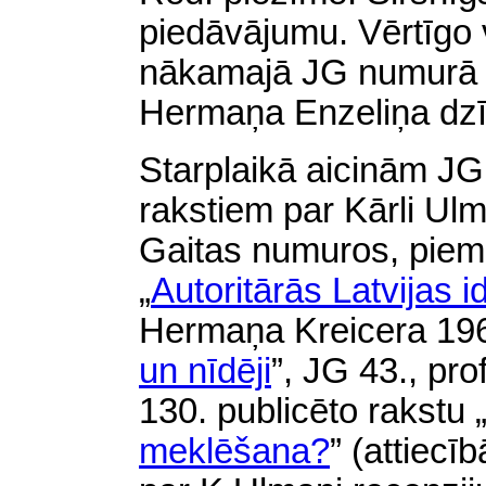
piedāvājumu. Vērtīgo 
nākamajā JG numurā re
Hermaņa Enzeliņa dzī
Starplaikā aicinām JG 
rakstiem par Kārli Ul
Gaitas numuros, piem
„
Autoritārās Latvijas i
Hermaņa Kreicera 196
un nīdēji
”, JG 43., pro
130. publicēto rakstu 
meklēšana?
”
(
attiecī