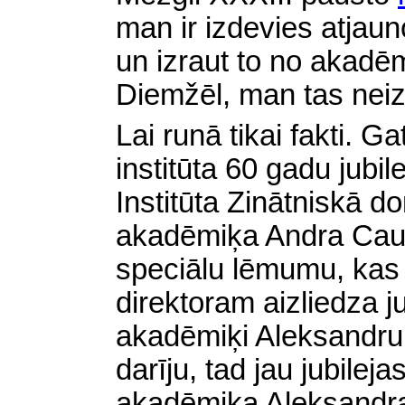
man ir izdevies atjauno
un izraut to no akadē
Diemžēl, man tas nei
Lai runā tikai fakti.
Gat
institūta 60 gadu jubil
Institūta Zinātniskā 
akadēmiķa Andra Caun
speciālu lēmumu, kas
direktoram aizliedza ju
akadēmiķi Aleksandru 
darīju, tad jau jubileja
akadēmiķa Aleksandra 