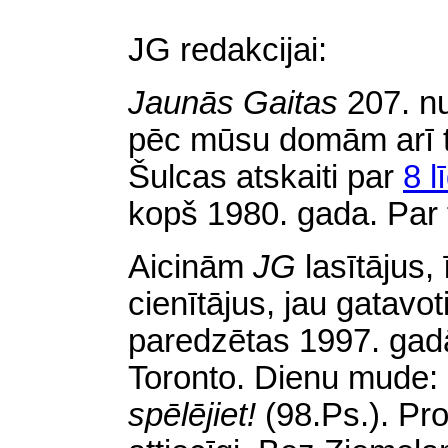
JG redakcijai:
Jaunās Gaitas
207. n
pēc mūsu domām arī tā
Šulcas atskaiti par
8 
kopš 1980. gada. Par 
Aicinām
JG
lasītājus,
cienītājus, jau gatavo
paredzētas 1997. gadā
Toronto. Dienu mude:
spēlējiet!
(98.Ps.). Pr