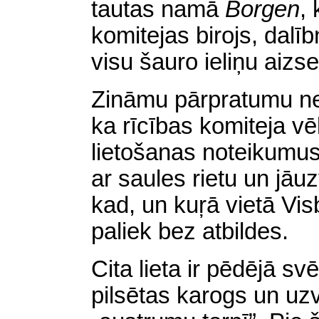
tautas namā
Borgen
,
komitejas birojs, dalī
visu šauro ieliņu aizse
Zināmu pārpratumu nez
ka rīcības komiteja vē
lietošanas noteikumus
ar saules rietu un jāu
kad, un kuŗā vietā Visbi
paliek bez atbildes.
Cita lieta ir pēdējā s
pilsētas karogs un uzv