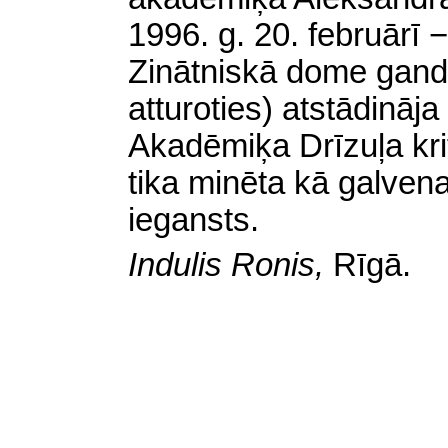
1996. g. 20. februārī −
Zinātniskā dome gandrī
atturoties) atstādināj
Akadēmiķa Drīzuļa krit
tika minēta kā galven
iegansts.
Indulis Ronis,
Rīgā.