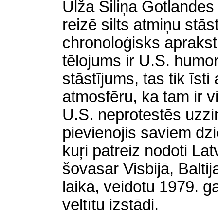
Ulža Šiliņa Gotlandes
reizē silts atmiņu stās
chronoloģisks apraksts
tēlojums ir U.S. humor
stāstījums, tas tik īst
atmosfēru, ka tam ir v
U.S. neprotestēs uzzi
pievienojis saviem dz
kuŗi patreiz nodoti Lat
šovasar Visbijā, Baltij
laikā, veidotu 1979.
veltītu izstādi.