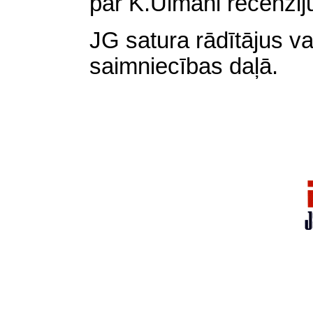
par K.Ulmani recenzij
JG satura rādītājus v
saimniecības daļā.