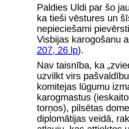
Paldies Uldi par šo j
ka tieši vēstures un š
nepieciešami pievērsti
Visbijas karogošanu a
207, 26 lp
).
Nav taisnība, ka „zvied
uzvilkt virs pašvaldīb
komitejas lūgumu izma
karogmastus (ieskaito
torņos), pilsētas dome
diplomātijas veidā, rak