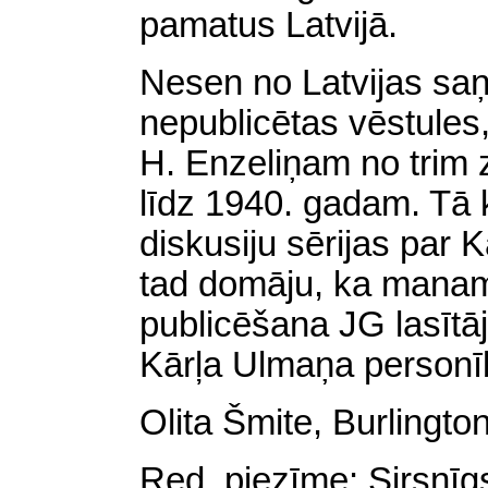
pamatus Latvijā.
Nesen no Latvijas s
nepublicētas vēstules,
H. Enzeliņam no trim
līdz 1940. gadam. Tā k
diskusiju sērijas par K
tad domāju, ka manam
publicēšana JG lasītāj
Kārļa Ulmaņa personī
Olita Šmite, Burlingt
Red. piezīme: Sirsnīg