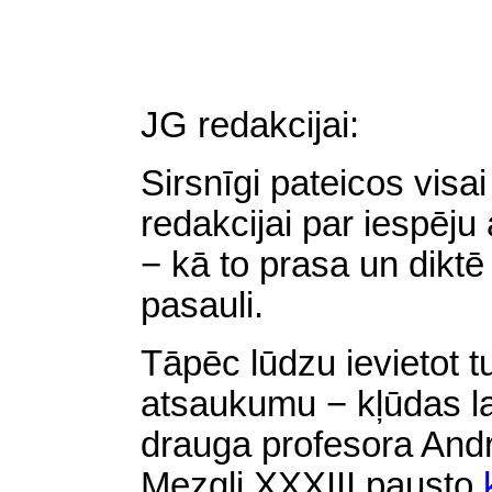
JG redakcijai:
Sirsnīgi pateicos visa
redakcijai par iespēju 
− kā to prasa un dikt
pasauli.
Tāpēc lūdzu ievietot 
atsaukumu − kļūdas 
drauga profesora Andr
Mezgli XXXIII pausto