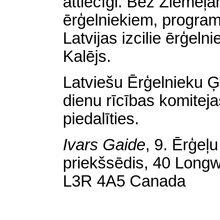
attiecīgi. Bez Ziemeļa
ērģelniekiem, programm
Latvijas izcilie ērģeln
Kalējs.
Latviešu Ērģelnieku Ģ
dienu rīcības komiteja
piedalīties.
Ivars Gaide
,
9. Ērģeļu
priekšsēdis, 40 Long
L3R 4A5 Canada