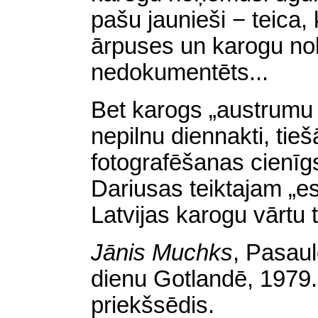
pašu jaunieši − teica,
ārpuses un karogu nolai
nedokumentēts...
Bet karogs „austrumu t
nepilnu diennakti, tieš
fotografēšanas cienīgs
Dariusas teiktajam „es
Latvijas karogu vārtu t
Jānis Muchks
,
Pasaul
dienu Gotlandē, 1979.
priekšsēdis.