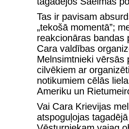
tagadējos Saeimas pol
Tas ir pavisam absurd
„tekošā momentā”; mel
reakcionāras bandas pi
Cara valdības organizē
Melnsimtnieki vērsās p
cilvēkiem ar organiz
notikumiem cēlās liela
Ameriku un Rietumeir
Vai Cara Krievijas me
atspoguļojas tagadējā 
Vēsturniekam vajag obj