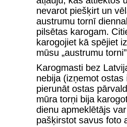
atļauju, kas attiektos
nevarot piešķirt un vē
austrumu tornī diennak
pilsētas karogam. Cit
karogojiet kā spējiet iz
mūsu „austrumu torni”
Karogmasti bez Latvija
nebija (izņemot ostas 
pierunāt ostas pārvald
mūra torņi bija karogo
dienu apmeklētājs var 
pašķirstot savus foto 