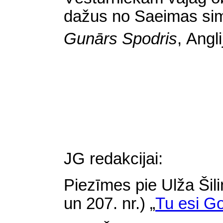
dažus no Saeimas sim
Gunārs Spodris
,
Angli
JG redakcijai:
Piezīmes pie Ulža Šil
un 207. nr.) „
Tu esi G