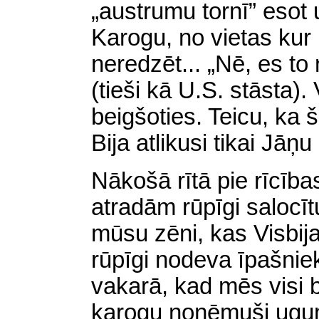
„austrumu tornī” esot 
Karogu, no vietas kur
neredzēt... „Nē, es to
(tieši kā U.S. stāsta).
beigšoties. Teicu, ka 
Bija atlikusi tikai Jāņ
Nākošā rītā pie rīcība
atradām rūpīgi salocīt
mūsu zēni, kas Visbija
rūpīgi nodeva īpašniek
vakarā, kad mēs visi
karogu noņēmuši uguns