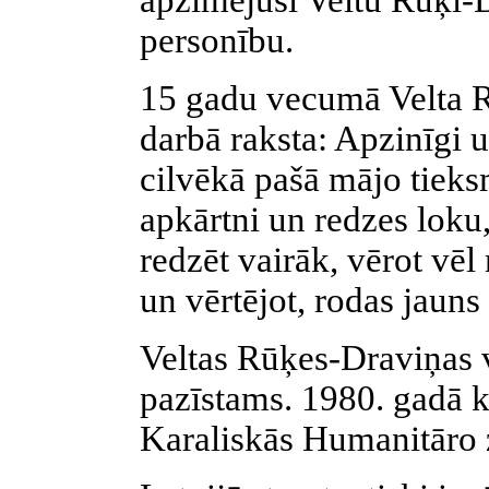
apzīmējusi Veltu Rūķi-D
personību.
15 gadu vecumā Velta R
darbā raksta: Apzinīgi u
cilvēkā pašā mājo tieks
apkārtni un redzes loku
redzēt vairāk, vērot vēl
un vērtējot, rodas jauns v
Veltas Rūķes-Draviņas v
pazīstams. 1980. gadā k
Karaliskās Humanitāro 