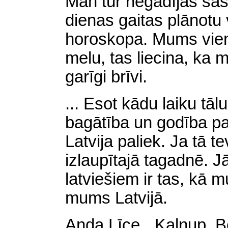
Man tur negadījās sas
dienas gaitas plānotu
horoskopa. Mums vien
melu, tas liecina, ka
garīgi brīvi.
... Esot kādu laiku tāl
bagātība un godība pai
Latvija paliek. Ja tā te
izlaupītajā tagadnē. J
latviešiem ir tas, kā m
mums Latvijā.
Anda Līce, „Kalnup. B