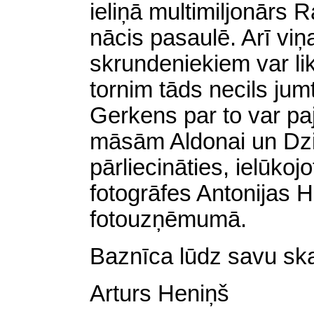
ieliņā multimiljonārs
nācis pasaulē. Arī vi
skrundeniekiem var li
tornim tāds necils jum
Gerkens par to var p
māsām Aldonai un Dzidr
pārliecināties, ielūkojo
fotogrāfes Antonijas 
fotouzņēmumā.
Baznīca lūdz savu skais
Arturs Heniņš