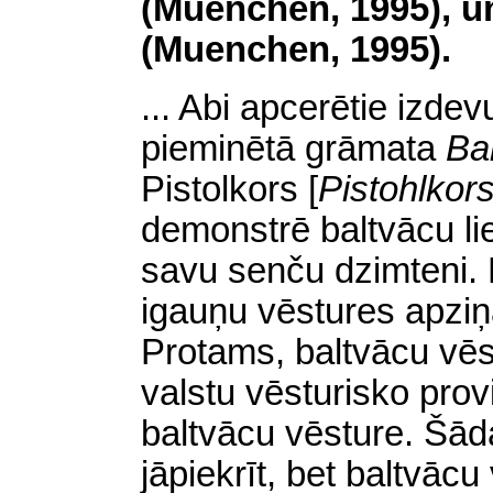
(Muenchen, 1995), 
(Muenchen, 1995).
... Abi apcerētie izde
pieminētā grāmata
Ba
Pistolkors
[
Pistohlkor
demonstrē baltvācu lie
savu senču dzimteni. B
igauņu vēstures apziņa
Protams, baltvācu vēs
valstu vēsturisko prov
baltvācu vēsture. Š
jāpiekrīt, bet baltvāc