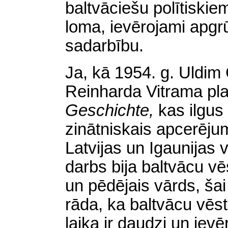
baltvāciešu polītiskie
loma, ievērojami apgrū
sadarbību.
Ja, kā 1954. g. Uldi
Reinharda Vitrama pl
Geschichte,
kas ilgus
zinātniskais apcerēju
Latvijas un Igaunijas vē
darbs bija baltvācu vē
un pēdējais vārds, šai
rāda, ka baltvācu vēst
laika ir daudzi un iev