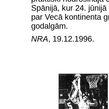
Spānijā, kur 24. jūni
par Vecā kontinenta 
godalgām.
NRA
,
19.12.1996.