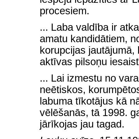
procesiem.
... Laba valdība ir atk
amatu kandidātiem, n
korupcijas jautājumā, 
aktīvas pilsoņu iesaist
... Lai izmestu no var
neētiskos, korumpēto
labuma tīkotājus kā 
vēlēšanās, tā 1998. 
jārīkojas jau tagad.