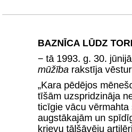
BAZNĪCA
LŪDZ TOR
− tā 1993. g. 30. jūni
mūžība
rakstīja vēstu
„Kara pēdējos mēnešo
tīšām uzspridzināja ne 
ticīgie vācu vērmahta s
augstākajām un spīdī
krievu tālšāvēju artilē