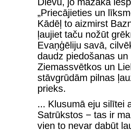
Dievu, jo mazāka iesp
„Priecājieties un līksmo
Kādēļ to aizmirst Baz
ļaujiet taču nožūt grē
Evaņģēliju savā, cilvē
daudz piedošanas un p
Ziemassvētkos un Liel
stāvgrūdām pilnas ļau
prieks.
... Klusumā eju silītei
Satrūkstos − tas ir m
vien to nevar dabūt la