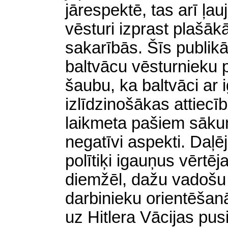
jārespektē, tas arī ļ
vēsturi izprast plašāk
sakarībās. Šīs publikāc
baltvācu vēsturnieku 
šaubu, ka baltvāci ar 
izlīdzinošākas attiecī
laikmeta pašiem sākum
negatīvi aspekti. Daļēj
polītiķi igauņus
vērtēj
diemžēl, dažu vadošu i
darbinieku orientēšan
uz Hitlera Vācijas pu