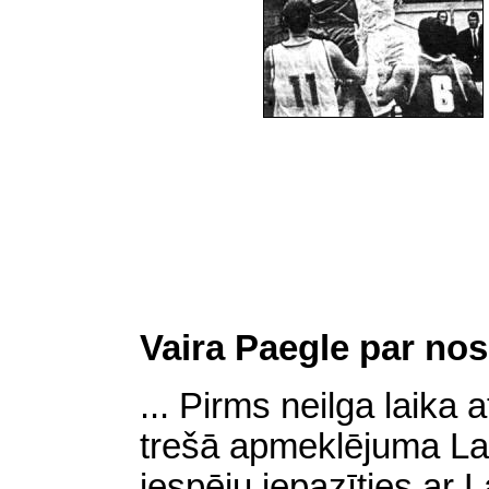
Vaira Paegle par no
... Pirms neilga laika
trešā apmeklējuma Lat
iespēju iepazīties ar L