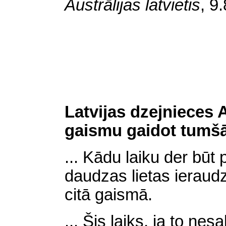
Austrālijas latvietis
,
9.
Latvijas dzejnieces
gaismu gaidot tumšā
... Kādu laiku der būt 
daudzas lietas ieraudz
citā gaismā.
... Šis laiks, ja to ne