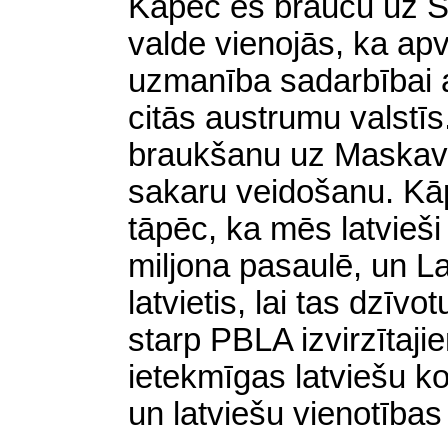
Kāpēc es braucu uz S
valde vienojās, ka apvi
uzmanība sadarbībai a
citās austrumu valstīs
braukšanu uz Maskavu 
sakaru veidošanu. Kāpē
tāpēc, ka mēs latvieši
miljona pasaulē, un Lat
latvietis, lai tas dzīv
starp PBLA izvirzītaji
ietekmīgas latviešu 
un latviešu vienotība