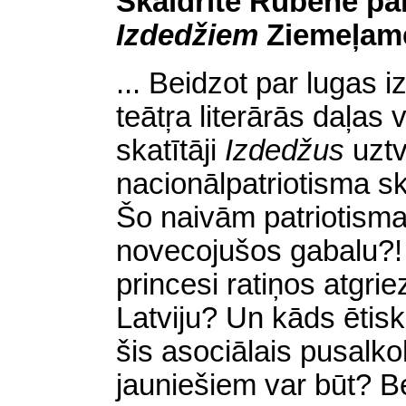
Skaidrīte Rubene par
Izdedžiem
Ziemeļame
... Beidzot par lugas i
teātŗa literārās daļas 
skatītāji
Izdedžus
uztv
nacionālpatriotisma s
Šo naivām patriotisma 
novecojušos gabalu?! C
princesi ratiņos atgri
Latviju? Un kāds ētis
šis asociālais pusalko
jauniešiem var būt? Bet