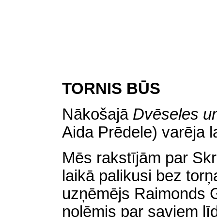
TORNIS BŪS
Nākošajā
Dvēseles u
Aida Prēdele) varēja la
Mēs rakstījām par Sk
laikā palikusi bez tor
uzņēmējs Raimonds G
nolēmis par saviem līd