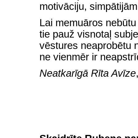
motivāciju, simpātijām
Lai memuāros nebūtu jā
tie pauž visnotaļ subje
vēstures neaprobētu 
ne vienmēr ir neapstr
Neatkarīgā Rīta Avīze