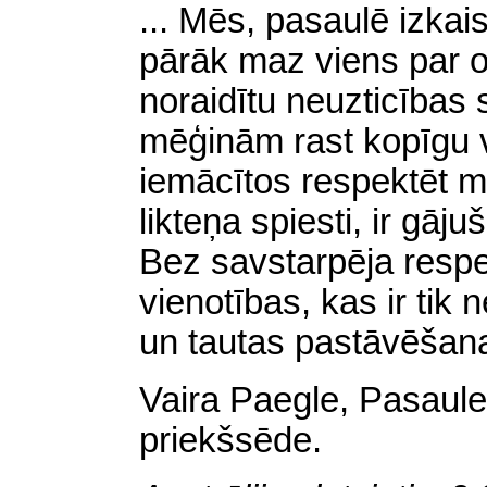
... Mēs, pasaulē izkais
pārāk maz viens par ot
noraidītu neuzticības 
mēģinām rast kopīgu v
iemācītos respektēt m
likteņa spiesti, ir gāju
Bez savstarpēja res
vienotības, kas ir tik
un tautas pastāvēšana
Vaira Paegle, Pasaule
priekšsēde.