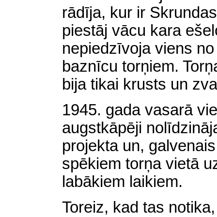
rādīja, kur ir Skrunda
piestāj vācu kara ešel
nepiedzīvoja viens n
baznīcu torņiem. Torņ
bija tikai krusts un zv
1945. gada vasarā vie
augstkāpēji nolīdzinā
projekta un, galvenais
spēkiem torņa vietā uz
labākiem laikiem.
Toreiz, kad tas notika,