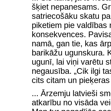
šķiet nepanesams. Grū
satriecošāku skatu pa
piketiem pie valdības
konsekvences. Pavisa
namā, gan tie, kas ārp
barikāžu ugunskura. 
ugunī, lai viņi varētu
negausība. „Cik ilgi ta
cits citam un pieķera
... Ārzemju latvieši s
atkarību no visāda ve