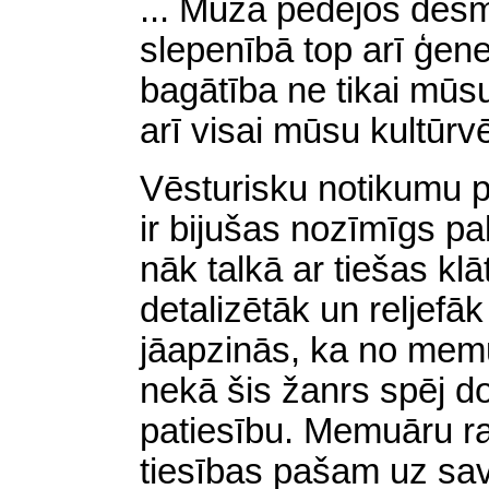
... Mūža pēdējos desm
slepenībā top arī ģene
bagātība ne tikai mūsu
arī visai mūsu kultūrvē
Vēsturisku notikumu p
ir bijušas nozīmīgs pa
nāk talkā ar tiešas klā
detalizētāk un reljefā
jāapzinās, ka no memu
nekā šis žanrs spēj do
patiesību. Memuāru ra
tiesības pašam uz sav