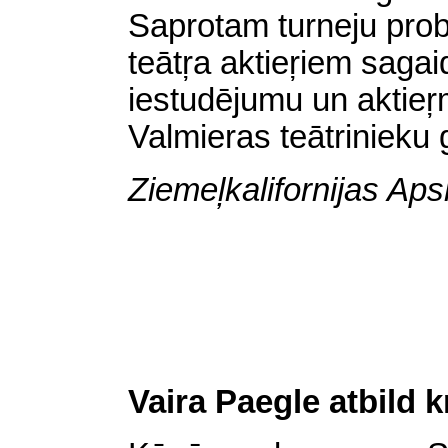
Saprotam turneju prob
teātŗa aktieŗiem sagai
iestudējumu un aktieŗ
Valmieras teātriniek
Ziemeļkalifornijas Aps
Vaira Paegle atbild k