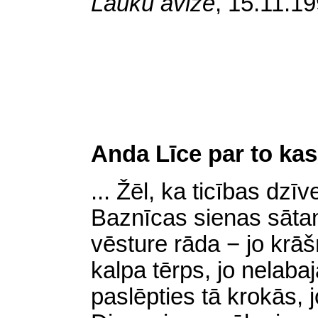
Lauku avīze
,
15.11.19
Anda Līce par to kas 
... Žēl, ka ticības dzīv
Baznīcas sienas sātana
vēsture rāda − jo krā
kalpa tērps, jo nelaba
paslēpties tā krokās, 