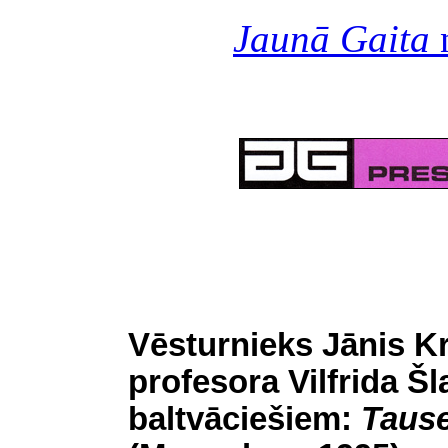
Jaunā Gaita
n
Vēsturnieks Jānis Kr
profesora Vilfrida Š
baltvāciešiem:
Tause