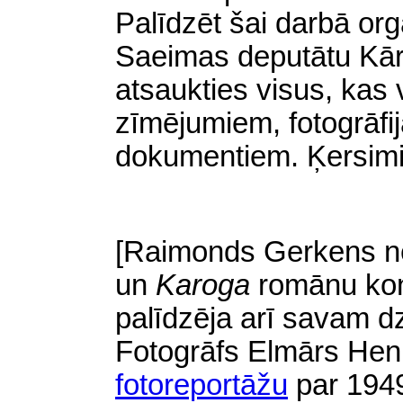
Palīdzēt šai darbā org
Saeimas deputātu Kār
atsaukties visus, kas 
zīmējumiem, fotogrāfi
dokumentiem. Ķersimi
[Raimonds Gerkens ne
un
Karoga
romānu ko
palīdzēja arī savam 
Fotogrāfs Elmārs Hen
fotoreportāžu
par 1949