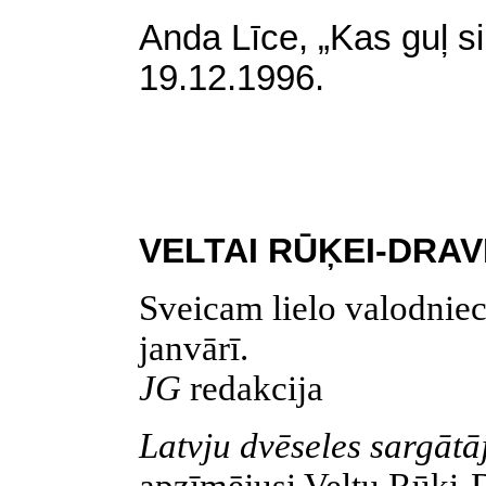
Anda Līce, „Kas guļ si
19.12.1996.
VELTAI
RŪĶEI-DRAVI
Sveicam lielo valodniec
janvārī.
JG
redakcija
Latvju dvēseles sargāt