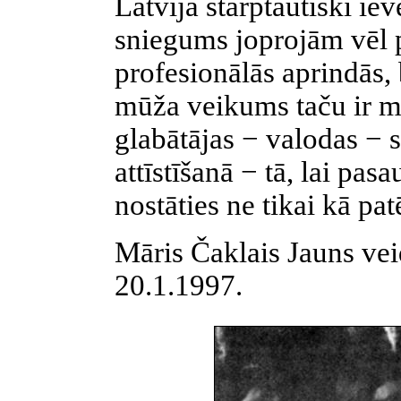
Latvijā starptautiski ie
sniegums joprojām vēl 
profesionālās aprindās,
mūža veikums taču ir m
glabātājas − valodas − 
attīstīšanā − tā, lai pas
nostāties ne tikai kā patē
Māris Čaklais Jauns veid
20.1.1997.