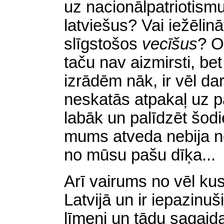
uz nacionālpatriotism
latviešus? Vai iežēlin
slīgstošos
vecīšus
?
O
taču nav aizmirsti, bet
izrādēm nāk, ir vēl dar
neskatās atpakaļ uz pā
labāk un palīdzēt šodi
mums atveda nebija n
no mūsu pašu dīķa...
Arī vairums no vēl kust
Latvijā un ir iepazinu
līmeni un tādu sagaida