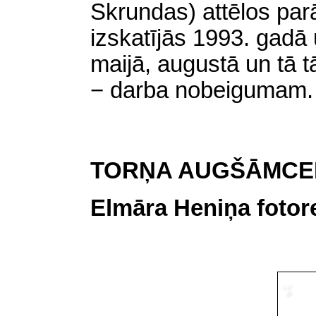
Skrundas) attēlos pa
izskatījās 1993. gadā 
maijā, augustā un tā tā
− darba nobeigumam.
TORŅA
AUGŠĀMCE
Elmāra Heniņa fotor