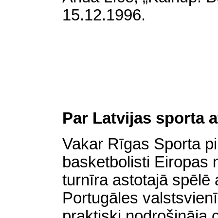
15.12.1996.
Par Latvijas sporta
Vakar Rīgas Sporta pil
basketbolisti Eiropas 
turnīra astotajā spēlē
Portugāles valstsvien
praktiski nodrošināja c