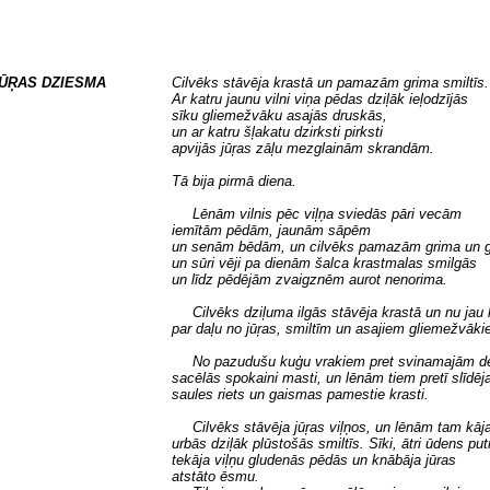
ŪŖAS DZIESMA
Cilvēks stāvēja krastā un pamazām grima smiltīs.
Ar katru jaunu vilni viņa pēdas dziļāk ieļodzījās
sīku gliemežvāku asajās druskās,
un ar katru šļakatu dzirksti pirksti
apvijās jūŗas zāļu mezglainām skrandām.
Tā bija pirmā diena.
Lēnām vilnis pēc viļņa sviedās pāri vecām
iemītām pēdām, jaunām sāpēm
un senām bēdām, un cilvēks pamazām grima un g
un sūri vēji pa dienām šalca krastmalas smilgās
un līdz pēdējām zvaigznēm aurot nenorima.
Cilvēks dziļuma ilgās stāvēja krastā un nu jau 
par daļu no jūŗas, smiltīm un asajiem gliemežvāki
No pazudušu kuģu vrakiem pret svinamajām d
sacēlās spokaini masti, un lēnām tiem pretī slīdēj
saules riets un gaismas pamestie krasti.
Cilvēks stāvēja jūŗas viļņos, un lēnām tam kāj
urbās dziļāk plūstošās smiltīs. Sīki, ātri ūdens put
tekāja viļņu gludenās pēdās un knābāja jūras
atstāto ēsmu.