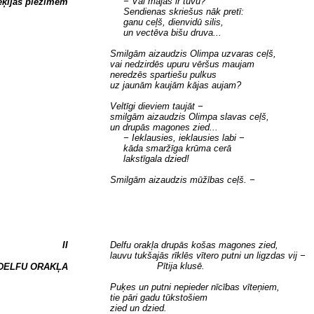
− Vai mājas ir tuvu?
eķijas piezīmēm
Sendienas skriešus nāk pretī:
ganu ceļš, dienvidū silis,
un vectēva bišu druva...
Smilgām aizaudzis Olimpa uzvaras ceļš,
vai nedzirdēs upuru vēršus maujam
neredzēs spartiešu pulkus
uz jaunām kaujām kājas aujam?
Veltīgi dieviem taujāt −
smilgām aizaudzis Olimpa slavas ceļš,
un drupās magones zied...
− Ieklausies, ieklausies labi −
kāda smaržīga krūma cerā
lakstīgala dzied!
Smilgām aizaudzis mūžības ceļš. −
II
Delfu orakļa drupās košas magones zied,
lauvu tukšajās rīklēs vītero putni un ligzdas vij −
Pītija klusē.
 DELFU ORAKĻA
Puķes un putni nepieder nīcības vīteņiem,
tie pāri gadu tūkstošiem
zied un dzied.