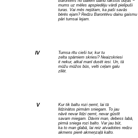
Barontēvs no bailēm dainu rakstos buŗas −
mums uz mēles apspiedēju vārdi pielipuši
turas. Vai mēs nejūtam, ka paši savās
bērēs ejam? Redzu Barontēvu dainu gaismu
pāri tumsai lejam.
IV
Tumsa rītu cieši tur, kur tu
zelta spārniem skriesi? Neaizskriesi
it nekur, atkal manī dusēt iesi. Un, tā
mūžu mūžos būs, velti ceļam galu
zīlēt.
V
Kur tik baltu rozi ņemt, lai tā
līdzinātos pirmām sniegam. To jau
nāvē nevar līdzi ņemt, nevar gūstīt
savam miegam. Dāvini man, debess labā,
pirmā sniega rozi balto. Var jau būt,
ka to man glabā, lai reiz atvadoties redzu
akmens pierē akmeņzaļā kalto.