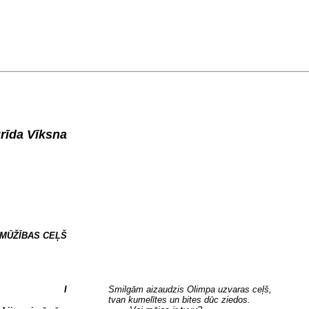
rīda Vīksna
MŪŽĪBAS CEĻŠ
I
Smilgām aizaudzis Olimpa uzvaras ceļš,
tvan kumelītes un bites dūc ziedos.