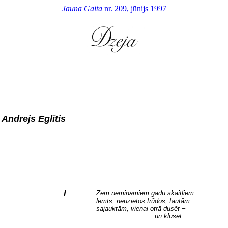
Jaunā Gaita
nr. 209, jūnijs 1997
Andrejs Eglītis
I
Zem neminamiem gadu skaitļiem
lemts, neuzietos trūdos, tautām
sajauktām, vienai otrā dusēt −
un klusēt.