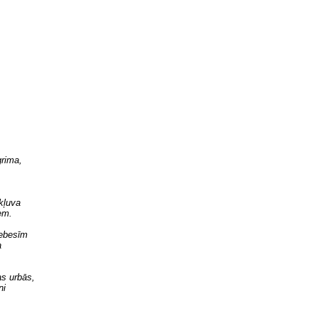
rima,
kļuva
em.
ebesīm
a
as urbās,
ni