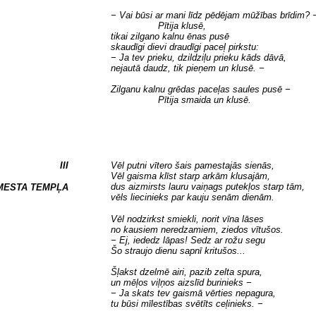
− Vai būsi ar mani līdz pēdējam mūžības brīdim? 
Pītija klusē,
tikai zilgano kalnu ēnas pusē
skaudīgi dievi draudīgi paceļ pirkstu:
− Ja tev prieku, dzildziļu prieku kāds dāvā,
nejautā daudz, tik pieņem un klusē. −
Zilganu kalnu grēdas paceļas saules pusē −
Pītija smaida un klusē.
III
Vēl putni vītero šais pamestajās sienās,
Vēl gaisma klīst starp arkām klusajām,
dus aizmirsts lauru vaiņags putekļos starp tām,
MESTA TEMPĻA
vēls liecinieks par kauju senām dienām.
Vēl nodzirkst smiekli, norit vīna lāses
no kausiem neredzamiem, ziedos vītušos.
− Ej, iededz lāpas! Sedz ar rožu segu
Šo straujo dienu sapnī kritušos...
Šļakst dzelmē airi, pazib zelta spura,
un mēļos viļņos aizslīd burinieks −
− Ja skats tev gaismā vērties nepagura,
tu būsi mīlestības svētīts ceļinieks. −