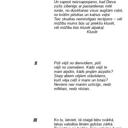
Un sapņot neizsapņojamo, kad Dieva
zizlis zibenīgs ar pastardienas mēli
runās, no dusēšanas visus augšām ceļot,
no krūtīm pilsētas un kalnus veļot.
Teic skudras nemirstīgais tecējums − vēl
mūžību mums būs uz priekšu klusēt,
vēl mūžību būs klusēt atpakaļ.
Klusēt
II
Pūš vējš no dienvidiem, pūš
vējš no ziemeļiem. Kāds vējš te
mani atpūtis, kāds projām aizpūtis?
Starp abiem vējiem stāvēdams,
kurš vēja ceļš ir mans un īstais?
Neviens nav manim uzticīgs, nedz
mīlētais, nedz nīstais.
III
Ko tu, latvieti, tā staigā bēŗu svārkā,
latvju valodiņa lēnām gulstas zārkā.