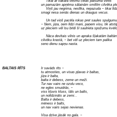
Tikai ar vakara vēsmu cēlās paisuma vilnis
un pamazām apņēma sālainām smiltīm cilvēka pl
Viņš jau negrima, neslīka, nepazuda − tikai līd
smagi nesa senās dienas un draugus vecus.
Un tad viņš pacēla rokas pret saules spulgumu
− Ņem, jūŗa, ņem līdzi mani, paņem visu, tik atstā
uz pleciem vēl īsu brīdi šī saulrieta spožumu kvēlo
Nāca devītais vilnis un apraka šļakatām baltā
cilvēku krastā, − bet vēl uz pleciem tam palika
seno dienu sapņu nasta.
BALTAIS RĪTS
Ir savāds rīts −
tu atmosties, un visas pļavas ir baltas,
jūŗa ir balta,
balta ir debess, zeme un meži.
Tur nav vairs ne ozolu veco,
ne egles smuidrās, −
viss kļuvis kluss, tāls un balts,
un nolīdzināts ar zemi...
Balta ir debess,
mēness ir balts,
un nav vairs sejas nevienas.
Visa dzīve jāsāk no gala. −