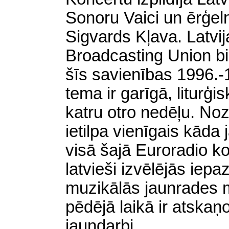
Sonoru Vaici un ērģeln
Sigvards Kļava. Latvi
Broadcasting Union b
šīs savienības 1996.
tema ir garīgā, liturģi
katru otro nedēļu. Noz
ietilpa vienīgais kād
visā šajā Euroradio ko
latvieši izvēlējās iepa
muzikālās jaunrades m
pēdējā laikā ir atskaņo
jaundarbi.