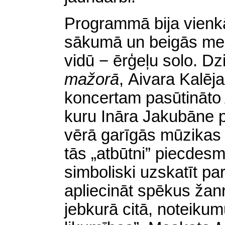
Programmā bija vienkār
sākumā un beigās mes
vidū − ērģeļu solo. D
mažorā
,
Aivara Kalēj
koncertam pasūtināto
kuru Ināra Jakubāne 
vērā garīgās mūzikas l
tās „atbūtni” piecdes
simboliski uzskatīt pa
apliecināt spēkus žanr
jebkurā citā, noteikum