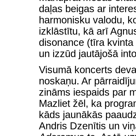
daļas beigas ar intere
harmonisku valodu, ko
izklāstītu, kā arī Ag
disonance (tīra kvint
un izzūd jautājošā into
Visumā koncerts deva 
noskaņu. Ar pārraidīj
zināms iespaids par m
Mazliet žēl, ka progr
kāds jaunākās paaudz
Andris Dzenītis un vi