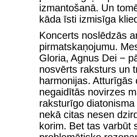
izmantošanā. Un tomēr
kāda īsti izmisīga klie
Koncerts noslēdzās a
pirmatskaņojumu. Mes
Gloria, Agnus Dei − pā
nosvērts raksturs un t
harmonijas. Atturīgā
negaidītās novirzes 
raksturīgo diatonisma
nekā citas nesen dzir
korim. Bet tas varbūt