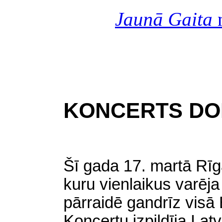
Jaunā Gaita
n
KONCERTS DO
Šī gada 17. martā Rī
kuru vienlaikus varēja 
pārraidē gandrīz visā
Koncertu izpildīja Latv