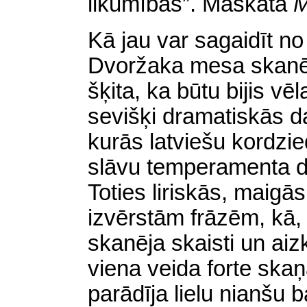
likumības”. Maskata
Kā jau var sagaidīt no
Dvoržaka mesa skanēja 
šķita, ka būtu bijis vē
sevišķi dramatiskās d
kurās latviešu kordzi
slāvu temperamenta d
Toties liriskās, maigās
izvērstām frāzēm, kā,
skanēja skaisti un aizk
viena veida forte skaņ
parādīja lielu nianšu 