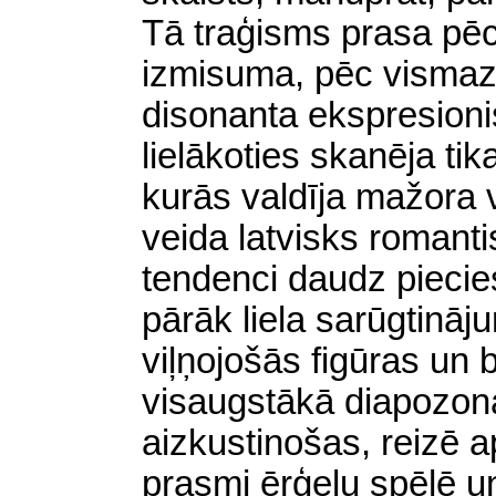
Tā traģisms prasa p
izmisuma, pēc vismaz
disonanta ekspresioni
lielākoties skanēja ti
kurās valdīja mažora v
veida latvisks romanti
tendenci daudz pieciest
pārāk liela sarūgtin
viļņojošās figūras un 
visaugstākā diapozona
aizkustinošas, reizē a
prasmi ērģeļu spēlē u