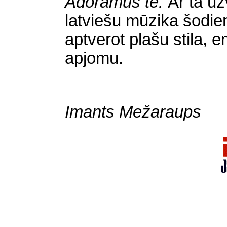
Adoramus te.
Ar tā u
latviešu mūzika šodien
aptverot plašu stila, 
apjomu.
Imants Mežaraups