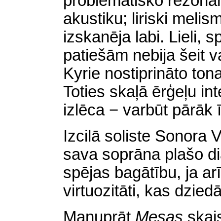
problemātisko rezona
akustiku; liriski meli
izskanēja labi. Lieli, s
patiešām nebija šeit va
Kyrie nostiprināto tona
Toties skaļā ērģeļu in
izlēca − varbūt pārāk ī
Izcilā soliste Sonora 
sava soprāna plašo di
spējas bagātību, ja arī
virtuozitāti, kas dziedā
Manuprāt
Mesas
skai