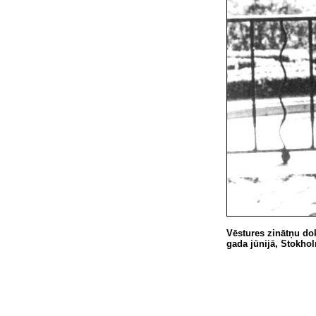
Vēstures zinātņu dok
gada jūnijā, Stokho