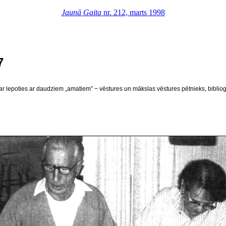
Jaunā Gaita
nr. 212, marts 1998
7
r lepoties ar daudziem „amatiem” − vēstures un mākslas vēstures pētnieks, bibliogrā