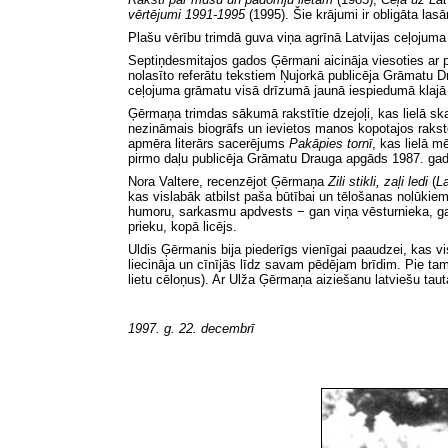
vērtējumi 1991-1995
(1995). Šie krājumi ir obligāta la
Plašu vērību trimdā guva viņa agrīnā Latvijas ceļojum
Septiņdesmitajos gados Ģērmani aicināja viesoties ar p
nolasīto referātu tekstiem Ņujorkā publicēja Grāmatu 
ceļojuma grāmatu visā drīzumā jaunā iespiedumā klajā
Ģērmaņa trimdas sākumā rakstītie dzejoļi, kas lielā sk
nezināmais biogrāfs un ievietos manos kopotajos rakst
apmēra literārs sacerējums
Pakāpies tornī
,
kas lielā m
pirmo daļu publicēja Grāmatu Drauga apgāds 1987. ga
Nora Valtere, recenzējot Ģērmaņa
Zili stikli, zaļi ledi
(
L
kas vislabāk atbilst paša būtībai un tēlošanas nolūkie
humoru, sarkasmu apdvests − gan viņa vēsturnieka, gan p
prieku, kopā licējs.
Uldis Ģērmanis bija piederīgs vienīgai paaudzei, kas vi
liecināja un cīnījās līdz savam pēdējam brīdim.
Pie ta
lietu cēloņus). Ar Ulža Ģērmaņa aiziešanu latviešu tau
1997. g. 22. decembrī