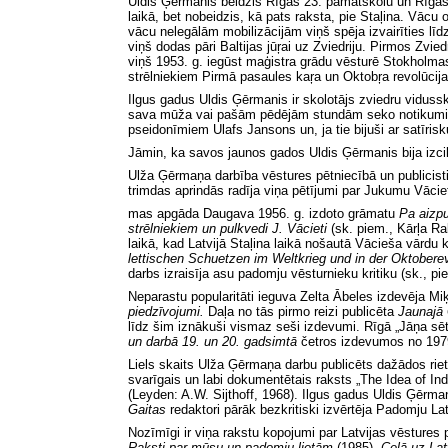
Uldis Ģērmanis beidzis Rīgas 23. pamatskolu un Rīgas 
laikā, bet nobeidzis, kā pats raksta, pie Staļina. Vāc
vācu nelegālām mobilizācijām viņš spēja izvairīties lī
viņš dodas pāri Baltijas jūŗai uz Zviedriju. Pirmos Zvie
viņš 1953. g. iegūst maģistra grādu vēsturē Stokholmas
strēlniekiem Pirmā pasaules kaŗa un Oktobŗa revolūcija
Ilgus gadus Uldis Ģērmanis ir skolotājs zviedru vidussk
sava mūža vai pašām pēdējām stundām seko notikumiem L
pseidonīmiem Ulafs Jansons un, ja tie bijuši ar satīrisk
Jāmin, ka savos jaunos gados Uldis Ģērmanis bija izcil
Ulža Ģērmaņa darbība vēstures pētniecībā un publicistikā 
trimdas aprindās radīja viņa pētījumi par Jukumu Vāciet
mas apgāda Daugava 1956. g. izdoto grāmatu
Pa aizpu
strēlniekiem un pulkvedi J. Vācieti
(
sk. piem., Kārļa R
laikā, kad Latvijā Staļina laikā nošautā Vācieša vārdu 
lettischen Schuetzen im Weltkrieg und in der Oktobere
darbs izraisīja asu padomju vēsturnieku kritiku (sk., 
Neparastu popularitāti ieguva Zelta Ābeles izdevēja M
piedzīvojumi.
Daļa no tās pirmo reizi publicēta
Jaunajā
līdz šim iznākuši vismaz seši izdevumi. Rīgā „Jāņa sē
un darbā 19. un 20. gadsimtā
četros izdevumos no 197
Liels skaits Ulža Ģērmaņa darbu publicēts dažādos rie
svarīgais un labi dokumentētais raksts „The Idea of I
(
Leyden: A.W. Sijthoff, 1968). Ilgus gadus Uldis Ģērman
Gaitas
redaktori pārāk bezkritiski izvērtēja Padomju La
Nozīmīgi ir viņa rakstu kopojumi par Latvijas vēsture
Raksti par mūsu un padomju lietām
(1985),
Ceļā uz Lat