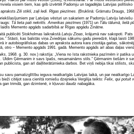
sāmviela visiem tiem, kas grib izvērtēt Padomju un tagadējās Latvijas polītisko
a apraksts
Zili stikli, zaļi ledi. Rīgas piezīmes.
(Bruklinā: Grāmatu Draugs, 1968
riekšlasījumiem par Latvijas vēsturi un sakariem ar Padomju Latviju latviešu
Draugs:
Tā lieta pati nekritīs. Amerikas piezīmes
(1971) un
Tālu tālumā, lielā 
 laidīs Memento apgāds sadarbībā ar Rīgas apgādu Zinātne.
aitā publicēti Stokholmas laikrakstā
Latvju Ziņas
,
krājumā nav sakopoti. Pats 
os.” Stāsti, kas balstās viņa Zviedrijas sākumu gadu pieredzē, klajā laisti 
ērā ir autobiogrāfiskas dabas un apraksta autora kara ziņotāja gaitas, sākotnēj
dā, otro − Memento apgāds 1991. gadā. Memento apgāds arī abas daļas vienā
aiks,
1968. g. 30. nov.) rakstīja: „Viena no īsta rakstnieka pazīmēm ir patika un
m. Uldim Ģērmanim ir savs īpašs, nesamaināms stils.” Ģērmanim tiešām ir savs 
ublicista, gan arī daiļliterātūrnieka darbos. Bet viņš nebija tikai stilists, s
su savu pamatizglītību ieguva neatkarīgās Latvijas laikā, un par neatkarīgo La
m
bieži citējot sava cienītā romiešu dzejnieka Vergilija teikto:
Felix, qui potui
ta gan trimdā, gan dzimtenē, ir kļuvusi daudz nabagāka.