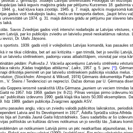
pilsētas 2. ģimnāziju. Studējis
Latvijas universitātes
Filoloģijas un filozofij
u okupācijas laikā ieguvis maģistra grādu par pētījumu Kurzemes 18. gadsimta 
dz 1944. g., kad kļuva kaŗa ziņotājs. 1945. g. 7. maijā, apvilcis mugursomā 
drijas gadus viņš nokalpojis lauku, meža un transporta darbos, „ļaujot brīvu v
 universitātē un 1974. g. 31. maijā doktora grādu ar pētījumu par slaveno lat
s laikā.
olās. Savos Zviedrijas gados viņš intensīvi nodarbojās ar Latvijas vēstures, 
atvijā, par ko publicējis zviedru un latviešu presē neskaitāmus rakstus. La
u ievirzi, Dr. Ulafs Jāņsons.
s sportists. 1939. gadā viņš ir volejbolists Latvijas komandā, kas pasaules 
ir ne tikai cildināta, bet arī asi kritizēta − gan trimdā, bet jo sevišķi Latvij
i un latviešu strēlniekiem, padomju varas atbalstītājiem, visnotaļ par viņa kā
tinātām pēdām: Pulkveža J. Vācieša apcerējums Latviešu strēlnieku vēsturis
abāca rakstu „Kādas traģēdijas atblāzma”,
Laiks
,
1957. g. 5. janv.
[*]
). Ģērman
knapi drīkstēja pieminēt un par latviešu strēlniekiem publicēja visādus melus.
volution.
(Stockholm: Almqvist & Wiksell, 1974) Ģērmanis dokumentēja Padomju
piem., V. Šteins / Tendenciozi un neprecīzi. Dažas domas par U. Ģērmaņa diser
iķeļa Goppera ierosmē sarakstītā Ulža Ģērmaņa „jauniem un veciem trimdas lat
 Gaitā
no 1957. līdz 1959. gadam (nr. 8-21). Pilnas versijas pirmo izdevumu 
tas” publicētais izdevums 1990. gadā klajā tika laists 50,000 eksemplāros.
9. līdz 1989. gadam publicēja Zvaigznes apgāds ASV.
tumu pasaules angļu, vācu un zviedru valodā publicētos laikrakstos, period
ndependent Latvia and Its Development in 1917”, Ādolfa Sprūdža sūtņa Alfrēda
is bija arī žurnāla
Jaunā Gaita
līdzstrādnieks. Savu sadarbību ar šo izdevum
tvijas polītiskās un kultūras dzīves notikumus un jo sevišķi tās „Sakaru komi
s problēmām un notikumiem Latvijā pirms un pēc neatkarības atjaunošanas, ko
viju. Raksti par mūsu vēsturi
(1990);
Izvērtēšanai. Par mūsu vēsturisko piere