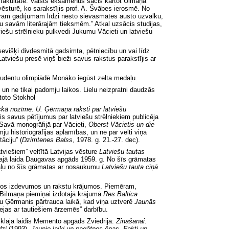
as fakultātē. Valsts eksāmenus sācis kārtot Ulmaņa
vēsturē, ko sarakstījis prof. A. Švābes ierosmē. No
katram gadījumam līdzi nesto sievasmātes austo uzvalku,
aļu savām literārajām tieksmēm.” Atkal uzsācis studijas,
viešu strēlnieku pulkvedi Jukumu Vācieti un latviešu
sevišķi divdesmitā gadsimta, pētniecību un vai līdz
tviešu presē viņš bieži savus rakstus parakstījis ar
studentu olimpiādē Monāko iegūst zelta medaļu.
ā, un ne tikai padomju laikos. Lielu neizpratni daudzās
rtoto Stokhol
kā nozīme. U. Ģērmaņa raksti par latviešu
is savus pētījumus par latviešu strēlniekiem publicēja
 Savā monogrāfijā par Vācieti,
Oberst Vācietis un die
 historiogrāfijas aplamības, un ne par velti viņa
tāciju”
(
Dzimtenes Balss
,
1978. g.
21.-27. dec).
viešiem” veltītā Latvijas vēsture
Latviešu tautas
klajā laida Daugavas apgāds 1959. g. No šīs grāmatas
 Daļu no šīs grāmatas ar nosaukumu
Latviešu tauta cīņā
iskos izdevumos un rakstu krājumos. Piemēram,
 Bīlmaņa piemiņai izdotajā krājumā
Res Baltica
u Ģērmanis pārtrauca laikā, kad viņa uztverē
Jaunās
tejas ar tautiešiem ārzemēs” darbību.
 klajā laidis Memento apgāds Zviedrijā:
Zināšanai.
dzi
(1993),
Jaunie laiki un pagātnes ēnas. Fakti un