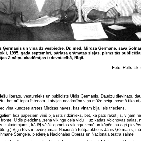
s Ģērmanis un viņa dzīvesbiedre, Dr. med. Mirdza Ģērmane, savā Solna
oklī, 1995. gada septembrī, pārlasa grāmatas slejas, pirms tās publicēš
ijas Zinātņu akadēmijas izdevniecībā, Rīgā.
Foto: Rolfs Ek
ešu literāts, vēsturnieks un publicists Uldis Ģērmanis. Daudzu dievināts, daud
tu, bet arī taptu īstenota. Latvijas neatkarība viņa mūža beigu posmā tika atja
pēc viņa kundzes ārstes Mirdzas nāves, kas viņam bija liels trieciens.
iem līdz papēžiem viņš bija īsts rīdzinieks, bet, kā pats rakstījis, viņam nel
s frontē, Uldis piedzima „sena vikingu ceļa vidū − uz kādas Volchovas salas, n
s izskaidrojums, kādēļ vēlāk apmetos vikingu zemē un kāpēc jau agri pievērsos
5. g.) Viņa tēvs ir ievērojamais Nacionālā teātŗa aktieris Jānis Ģērmanis, mā
chmane Štengele, piederēja Nacionālās Operas un Nacionālā teātŗa saimei.