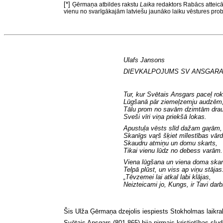
[*]
Ģērmaņa atbildes rakstu
Laika
redaktors Rabācs atteicās
vienu no svarīgākajām latviešu jaunāko laiku vēstures pr
Ulafs Jansons
DIEVKALPOJUMS SV ANSGARA
Tur, kur Svētais Ansgars paceļ ro
Lūgšanā pār ziemeļzemju audzēm
Tālu prom no savām dzimtām dr
Sveši vīri viņa priekšā lokas.
Apustuļa vēsts slīd dažam gaŗām,
Skanīgs vaŗš šķiet mīlestības vārd
Skaudru atmiņu un domu skarts,
Tikai vienu lūdz no debess varām.
Viena lūgšana un viena doma skar
Telpā plūst, un viss ap viņu stājas
„
Tēvzemei lai
atkal labi klājas,
Neizteicami jo, Kungs, ir Tavi darbi
Šis Ulža Ģērmaņa dzejolis iespiests Stokholmas laikr
Svētais Ansgars (801-865) bija pirmais kristietības slu