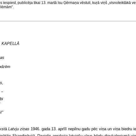
 iespiest, publicēja tikai 13. martā īsu Ģērmaņa vēstuli, kuŗā viņš „visnoteiktākā vei
oblēmām”.
 KAPELLĀ
kas
,
audzēm
s,
 −
bi
:
!”
akstā
Latvju ziņas
1946. gada 13. aprīlī nepilnu gadu pēc viņa un viņa biedru i
dinātājs Skandināvijā. Dzejolis apraksta latviešu vīrus bēgļu dievkalpojumā v