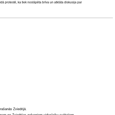
dā protestē, ka tiek noslāpēta brīva un atklāta diskusija par
erašanās Zviedrijā.
ienam no Zviedrijas galveniem viduslaiku svētajiem