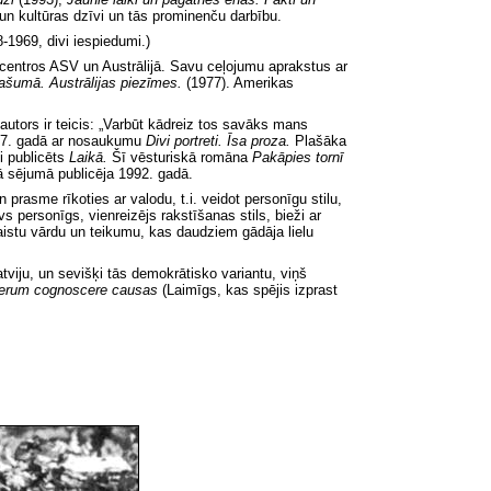
 un kultūras dzīvi un tās prominenču darbību.
-1969, divi iespiedumi.)
 centros ASV un Austrālijā. Savu ceļojumu aprakstus ar
plašumā. Austrālijas piezīmes.
(1977). Amerikas
autors ir teicis: „Varbūt kādreiz tos savāks mans
1987. gadā ar nosaukumu
Divi portreti. Īsa proza.
Plašāka
i publicēts
Laikā.
Šī vēsturiskā romāna
Pakāpies tornī
 sējumā publicēja 1992. gadā.
 prasme rīkoties ar valodu, t.i. veidot personīgu stilu,
personīgs, vienreizējs rakstīšanas stils, bieži ar
kaistu vārdu un teikumu, kas daudziem gādāja lielu
tviju, un sevišķi tās demokrātisko variantu, viņš
t rerum cognoscere causas
(Laimīgs, kas spējis izprast