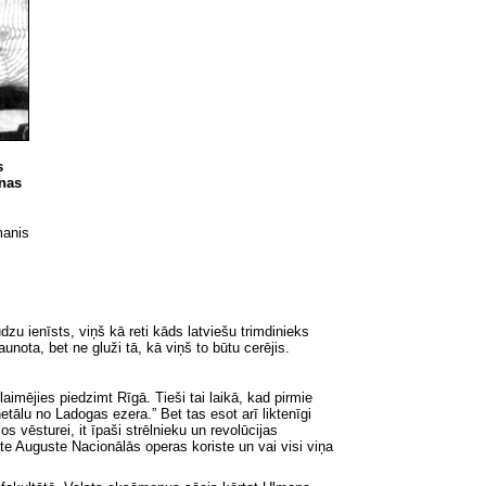
s
anas
manis
zu ienīsts, viņš kā reti kāds latviešu trimdinieks
unota, bet ne gluži tā, kā viņš to būtu cerējis.
aimējies piedzimt Rīgā. Tieši tai laikā, kad pirmie
etālu no Ladogas ezera.” Bet tas esot arī liktenīgi
 vēsturei, it īpaši strēlnieku un revolūcijas
te Auguste Nacionālās operas koriste un vai visi viņa