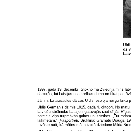
Uldi
dzīv
Latv
1997. gada 19. decembrī Stokholmā Zviedrijā miris latvi
darbojās, lai Latvijas neatkarības doma ne tikai pastāvē
Jāmin, ka aizsaules dārzos Uldis iesoļoja neilgu laiku 
Uldis Ģērmanis dzimis 1915. gada 4. oktobrī. No matu gal
latviešu strēlnieku bataljoni gatavojās iziet cīņās Rīga
noteicis viņa turpmākās gaitas un izrīcības. „Tur rodam
laikmetam.”
(
Pašportreti.
Bruklinā: Grāmatu Draugs, 196
tuvākie radi, kā mātes māsa izcilā dziedone Milda Bre