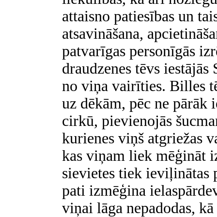
attaisno patiesības un ta
atsavināšana, apcietināša
patvarīgas personīgās izr
draudzenes tēvs iestājās 
no viņa vairīties. Billes
uz dēkām, pēc ne pārāk i
cirkū, pievienojās šucma
kurienes viņš atgriežas v
kas viņam liek mēģināt i
sievietes tiek ieviļinātas 
pati izmēģina ielaspārde
viņai lāga nepadodas, kā 