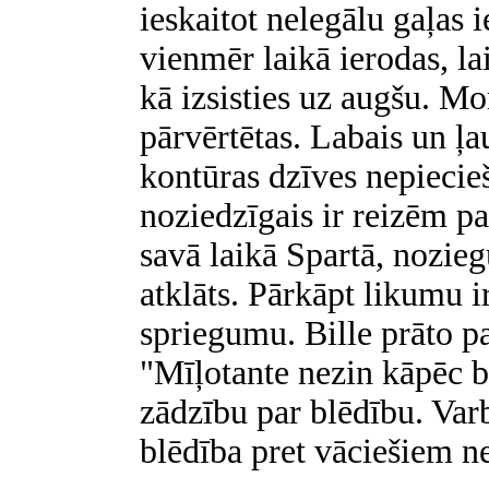
ieskaitot nelegālu gaļas 
vienmēr laikā ierodas, lai
kā izsisties uz augšu. Mo
pārvērtētas. Labais un ļa
kontūras dzīves nepieci
noziedzīgais ir reizēm pa
savā laikā Spartā, nozieg
atklāts. Pārkāpt likumu i
spriegumu. Bille prāto p
"Mīļotante nezin kāpēc b
zādzību par blēdību. Varb
blēdība pret vāciešiem ne