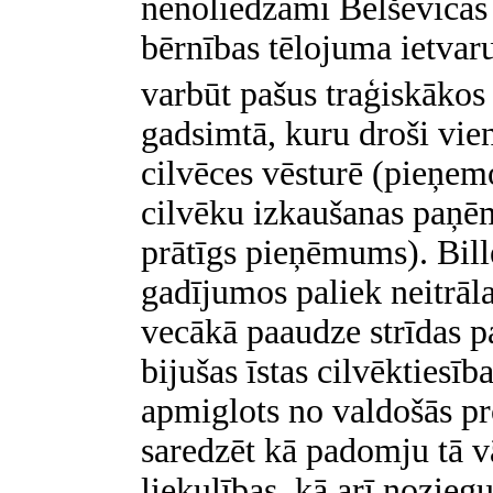
nenoliedzami Belševicas 
bērnības tēlojuma ietvar
varbūt pašus traģiskākos 
gadsimtā, kuru droši vie
cilvēces vēsturē (pieņemo
cilvēku izkaušanas paņē
prātīgs pieņēmums). Bill
gadījumos paliek neitrāl
vecākā paaudze strīdas pa
bijušas īstas cilvēktiesīb
apmiglots no valdošās pr
saredzēt kā padomju tā v
liekulības, kā arī nozieg