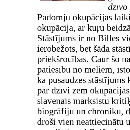
dzīvo
Padomju okupācijas laik
okupācija, ar kuŗu beidzā
Stāstījums ir no Billes v
ierobežots, bet šāda stās
priekšrocības. Caur šo nai
patiesību no meliem, īsto 
ka pusaudzes stāstījums 
par dzīvi zem okupācijas
slavenais marksistu krit
biogrāfiju un chroniku, de
droši vien neattiecinātu 