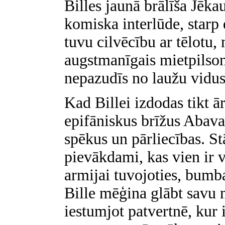
Billes jaunā brālīša Jēkau
komiska interlūde, starp
tuvu cilvēcību ar tēlotu,
augstmanīgais mietpilso
nepazudīs no laužu vidus
Kad Billei izdodas tikt ā
epifāniskus brīžus Abavas 
spēkus un pārliecības. St
pievākdami, kas vien ir 
armijai tuvojoties, bumba
Bille mēģina glābt savu 
iestumjot patvertnē, kur i