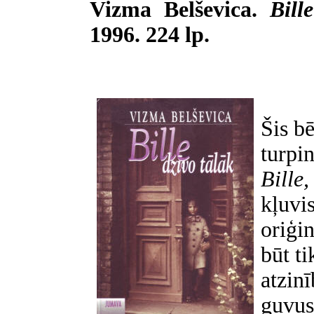
Vizma Belševica.
Bill
1996. 224 lp.
Šis b
turpi
Bille
kļuvis
oriģin
būt ti
atzin
guvus