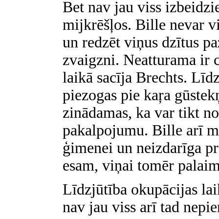
Bet nav jau viss izbeidz
mijkrēšļos. Bille nevar v
un redzēt viņus dzītus p
zvaigzni. Neatturama ir c
laikā sacīja Brechts. Līd
piezogas pie kaŗa gūstek
zinādamas, ka var tikt n
pakalpojumu. Bille arī m
ģimenei un neizdarīga pra
esam, viņai tomēr palaim
Līdzjūtība okupācijas lai
nav jau viss arī tad nep