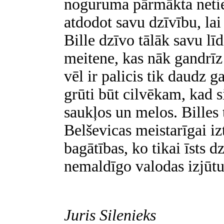
noguruma pārmākta netiek
atdodot savu dzīvību, lai
Bille dzīvo tālāk savu lī
meitene, kas nāk gandrīz 
vēl ir palicis tik daudz ga
grūti būt cilvēkam, kad s
saukļos un melos. Billes t
Belševicas meistarīgai i
bagātības, ko tikai īsts 
nemaldīgo valodas izjūtu
Juris Silenieks