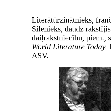
Literātūrzinātnieks, franč
Silenieks, daudz rakstījis
daiļrakstniecību, piem., 
World Literature Today.
ASV.