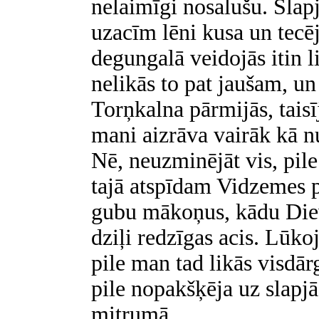
nelaimīgi nosalušu. Slap
uzacīm lēni kusa un tecē
degungalā veidojās itin l
nelikās to pat jaušam, un
Torņkalna pārmijās, taisīj
mani aizrāva vairāk kā nu
Nē, neuzminējāt vis, pile 
tajā atspīdam Vidzemes p
gubu mākoņus, kādu Diev
dziļi redzīgas acis. Lūkoj
pile man tad likās visdārg
pile nopakšķēja uz slapjā
mitrumā.