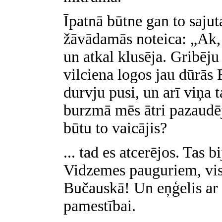
Īpatnā būtne gan to sajut
žāvādamās noteica: „Ak, 
un atkal klusēja. Gribēju 
vilciena logos jau dūrās 
durvju pusi, un arī viņa t
burzmā mēs ātri pazaudējā
būtu to vaicājis?
... tad es atcerējos. Tas 
Vidzemes pauguriem, vi
Bučauskā! Un eņģelis ar
pamestībai.