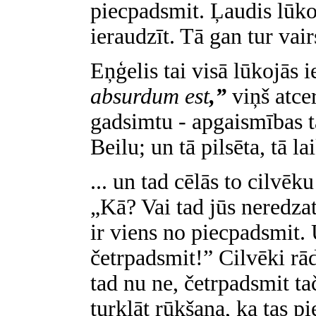
piecpadsmit. Ļaudis lūko
ieraudzīt. Tā gan tur vair
Eņģelis tai visā lūkojās i
absurdum est
,”
viņš atce
gadsimtu - apgaismības ta
Beilu; un tā pilsēta, tā l
... un tad cēlās to cilvēk
„Kā? Vai tad jūs neredza
ir viens no piecpadsmit.
četrpadsmit!” Cilvēki rādī
tad nu ne, četrpadsmit t
turklāt rūkšana, ka tas p