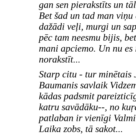
gan sen pierakstīts un tāl
Bet šad un tad man viņu 
dažādi veļi, murgi un sa
pēc tam neesmu bijis, bet
mani apciemo. Un nu es 
norakstīt...
Starp citu - tur minētais
Baumanis savlaik Vidzemē
kādas padsmit pareizticī
katru savādāku--, no ku
patlaban ir vienīgi Valm
Laika zobs, tā sakot...