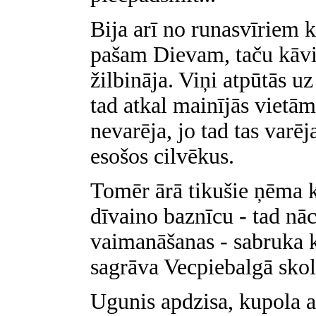
Bija arī no runasvīriem k
pašam Dievam, taču kāvi v
žilbināja. Viņi atpūtās uz
tad atkal mainījās vietā
nevarēja, jo tad tas varēj
esošos cilvēkus.
Tomēr ārā tikušie ņēma 
dīvaino baznīcu - tad nāc
vaimanāšanas - sabruka k
sagrāva Vecpiebalgā skol
Ugunis apdzisa, kupola ar