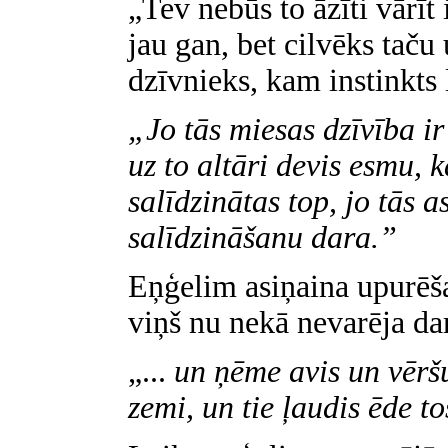
„Tev nebūs to āzīti vārīt
jau gan, bet cilvēks taču 
dzīvnieks, kam instinkts l
„Jo tās miesas dzīvība ir
uz to altāri devis esmu, k
salīdzinātas top, jo tās as
salīdzināšanu dara.”
Eņģelim asiņaina upurēša
viņš nu nekā nevarēja darī
„...
un ņēme avis un vēršu
zemi, un tie ļaudis ēde to