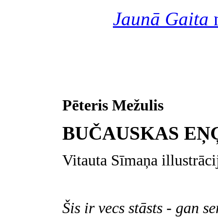
Jaunā Gaita
n
Pēteris Mežulis
BUČAUSKAS EŅ
Vitauta Sīmaņa illustrāci
Šis ir vecs stāsts - gan se