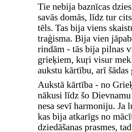
Tie nebija baznīcas dzies
savās domās, līdz tur cit
tēls. Tas bija viens skaist
traģisma. Bija vien jāpa
rindām - tās bija pilnas v
grieķiem, kuŗi visur mekl
aukstu kārtību, arī šādas 
Aukstā kārtība - no Grieķ
nākusi līdz šo Dievnamu 
nesa sevī harmoniju. Ja 
kas bija atkarīgs no māc
dziedāšanas prasmes, tad