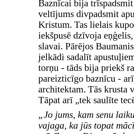
Baznīcai bija trīspadsmit
veltījums divpadsmit ap
Kristum. Tas lielais kupo
iekšpusē dzīvoja eņģelis,
slavai. Pārējos Baumanis
jelkādi sadalīt apustuļie
torņu - tāds bija priekš ra
pareizticīgo baznīcu - ar
architektam. Tās krusta v
Tāpat arī „tek saulīte te
„Jo jums, kam senu laiku
vajaga, ka jūs topat mācī