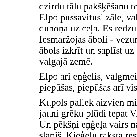
dzirdu tālu pakšķēšanu t
Elpo pussavitusi zāle, v
dunoņa uz ceļa. Es redzu,
Iesmaržojas āboli - vezu
ābols izkrīt un saplīst uz 
valgajā zemē.
Elpo ari eņģelis, valgmei
piepūšas, piepūšas arī vis
Kupols paliek aizvien mit
jauni grēku plūdi tepat 
Un pēkšņi eņģeļa vairs n
slapjš. Ķieģeļu raksta res