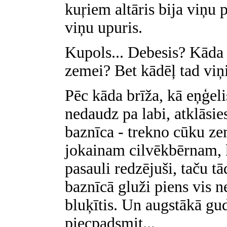
kuŗiem altāris bija viņu p
viņu upuris.
Kupols... Debesis? Kāda l
zemei? Bet kādēļ tad viņi
Pēc kāda brīža, kā eņģeli
nedaudz pa labi, atklāsies
baznīca - trekno cūku ze
jokainam cilvēkbērnam, k
pasauli redzējuši, taču tā
baznīcā gluži piens vis n
bluķītis. Un augstākā gu
piecpadsmit...