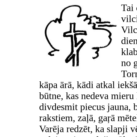
Tai 
vil
Vilc
dien
klab
no 
Tor
kāpa ārā, kādi atkal iek
būtne, kas nedeva mieru 
divdesmit piecus jauna, b
rakstiem, zaļā, gaŗā mēte
Varēja redzēt, ka slapji vē