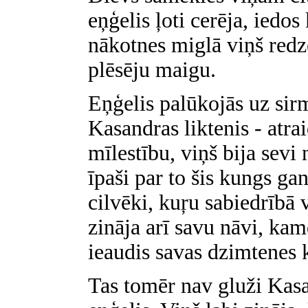
eņģelis ļoti cerēja, iedos
nākotnes miglā viņš redz
plēsēju maigu.
Eņģelis palūkojās uz sir
Kasandras liktenis - atrai
mīlestību, viņš bija sevi
īpaši par to šis kungs gan
cilvēki, kuŗu sabiedrībā v
zināja arī savu nāvi, kam
ieaudis savas dzimtenes 
Tas tomēr nav gluži Kasa