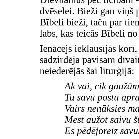
dvēselei. Bieži gan viņš p
Bībeli bieži, taču par ti
labs, kas teicās Bībeli no
Ienācējs ieklausījās korī
sadzirdēja pavisam dīvai
neiederējās šai liturģijā:
Ak vai, cik gaužā
Tu savu postu apr
Vairs nenāksies m
Mest aužot saivu š
Es pēdējoreiz savus