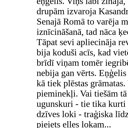
eņģelis. Viņš labi zināja,
drupām izvaroja Kasandru
Senajā Romā to varēja m
iznīcināšanā, tad nāca ķ
Tāpat sevi apliecināja re
bija koduši acīs, kad viet
brīdī viņam tomēr iegribē
nebija gan vērts. Eņģelis
kā tiek plēstas grāmatas. 
pieminekļi. Vai tiešām tā 
ugunskuri - tie tika kurt
dzīves loki - traģiska līd
pieiets elles lokam...