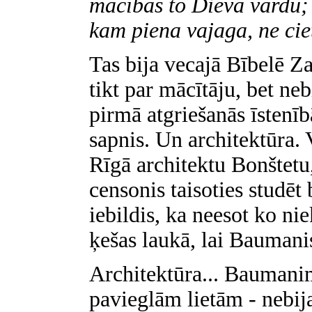
mācības to Dieva vārdu; 
kam piena vajaga, ne cie
Tas bija vecajā Bībelē Z
tikt par mācītāju, bet neb
pirmā atgriešanās īstenīb
sapnis. Un architektūra. V
Rīgā architektu Bonštetu,
censonis taisoties studēt
iebildis, ka neesot ko ni
ķešas laukā, lai Baumanis
Architektūra... Baumanim
pavieglām lietām - nebija