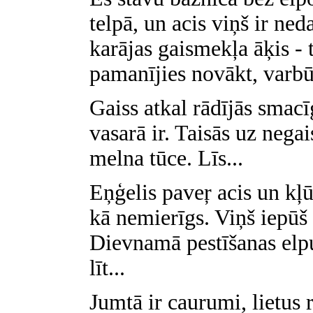
telpā, un acis viņš ir ned
karājas gaismekļa āķis - 
pamanījies novākt, varbū
Gaiss atkal rādījās smacī
vasarā ir. Taisās uz nega
melna tūce. Līs...
Eņģelis paveŗ acis un kļū
kā nemierīgs. Viņš iepūš
Dievnamā pestīšanas elp
līt...
Jumtā ir caurumi, lietus