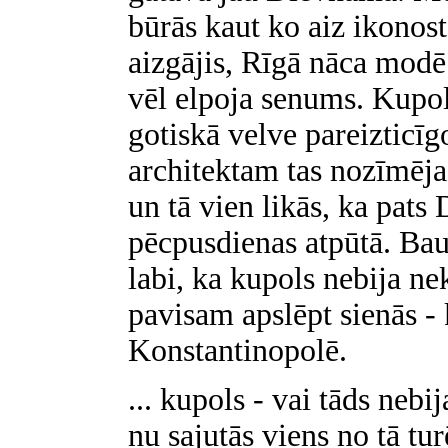
būrās kaut ko aiz ikonost
aizgājis, Rīgā nāca modē
vēl elpoja senums. Kupol
gotiskā velve pareizticīg
architektam tas nozīmēja
un tā vien likās, ka pats
pēcpusdienas atpūtā. Ba
labi, ka kupols nebija nek
pavisam apslēpt sienās - 
Konstantinopolē.
... kupols - vai tāds nebi
nu sajutās viens no tā tu