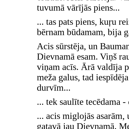
tuvumā vārījās piens...
... tas pats piens, kuŗu re
bērnam būdamam, bija gadī
Acis sūrstēja, un Baumani
Dievnamā esam. Viņš raud
viņam acīs. Ārā valdīja 
meža galus, tad iespīdēja
durvīm...
... tek saulīte tecēdama - 
... acis miglojās asarām,
gatavā jau Dievnamā. Melo