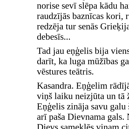
norise sevī slēpa kādu h
raudzījās baznīcas kori, 
redzēja tur senās Grieķi
debesīs...
Tad jau eņģelis bija vien
darīt, ka luga mūžības ga
vēstures teātris.
Kasandra. Eņģelim rādījās
viņš laiku neizjūta un tā
Eņģelis zināja savu galu 
arī paša Dievnama gals. N
Dievs sameklēs viņam cit