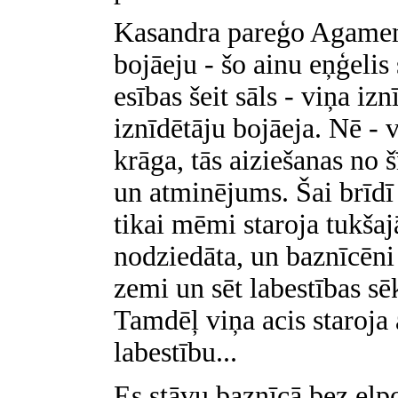
Kasandra pareģo Agamem
bojāeju - šo ainu eņģelis s
esības šeit sāls - viņa i
iznīdētāju bojāeja. Nē - 
krāga, tās aiziešanas no š
un atminējums. Šai brīdī d
tikai mēmi staroja tukšaj
nodziedāta, un baznīcēni 
zemi un sēt labestības sēk
Tamdēļ viņa acis staroja
labestību...
Es stāvu baznīcā bez elp