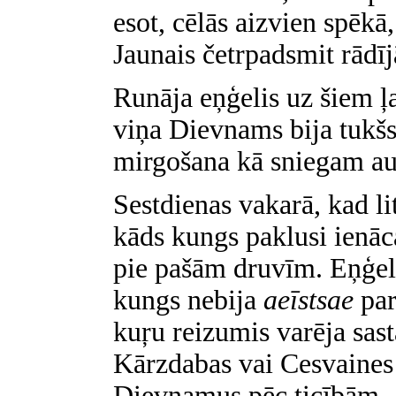
esot, cēlās aizvien spēkā
Jaunais četrpadsmit rādīj
Runāja eņģelis uz šiem 
viņa Dievnams bija tukšs.
mirgošana kā sniegam au
Sestdienas vakarā, kad lit
kāds kungs paklusi ienā
pie pašām druvīm. Eņģelis
kungs nebija
aeīstsae
par
kuŗu reizumis varēja sas
Kārzdabas vai Cesvaines 
Dievnamus pēc ticībām -