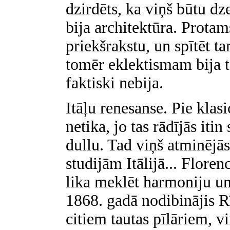
dzirdēts, ka viņš būtu dz
bija architektūra. Protams
priekšrakstu, un spītēt t
tomēr eklektismam bija tā
faktiski nebija.
Itāļu renesanse. Pie kla
netika, jo tas rādījās itin
dullu. Tad viņš atminējās
studijām Itālijā... Floren
lika meklēt harmoniju un 
1868. gadā nodibinājis R
citiem tautas pīlāriem, v