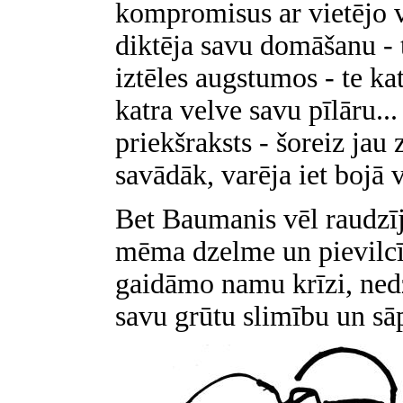
kompromisus ar vietējo vā
diktēja savu domāšanu - 
iztēles augstumos - te kat
katra velve savu pīlāru...
priekšraksts - šoreiz jau
savādāk, varēja iet bojā v
Bet Baumanis vēl raudzījā
mēma dzelme un pievilcī
gaidāmo namu krīzi, ned
savu grūtu slimību un sā