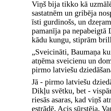
Viņš bija tikko kā uzmālē
sastatnēm un gribēja nosp
īsti gurdinošs, un dzeŗam
pamanīja pa nepabeigtā
kādu kungu, stiprām bri
„Sveicināti, Baumaņa ku
atņēma sveicienu un domī
pirmo latviešu dziedāšan
Jā - pirmo latviešu dzie
Dikļu svētku, bet - vispā
riesās asaras, kad viņš a
estrādē. Acis sūrstēja. Va