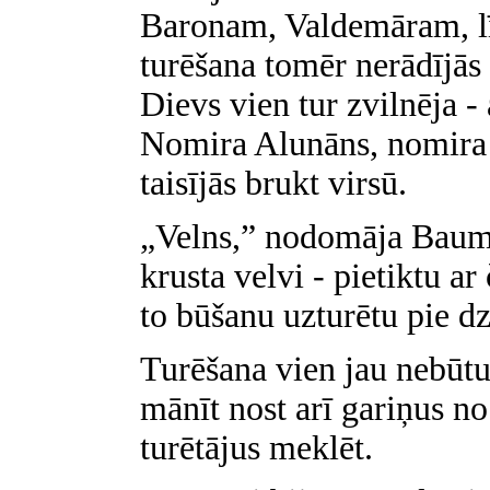
Baronam, Valdemāram, lī
turēšana tomēr nerādījās t
Dievs vien tur zvilnēja - 
Nomira Alunāns, nomira 
taisījās brukt virsū.
„Velns,” nodomāja Bauman
krusta velvi - pietiktu ar
to būšanu uzturētu pie dz
Turēšana vien jau nebūtu
mānīt nost arī gariņus no
turētājus meklēt.