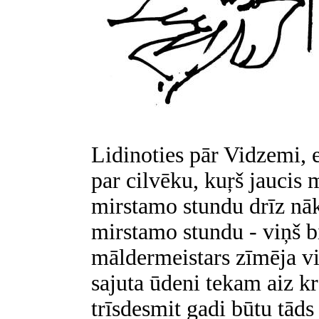
Lidinoties pār Vidzemi, e
par cilvēku, kuŗš jaucis m
mirstamo stundu drīz nā
mirstamo stundu - viņš bi
māldermeistars zīmēja v
sajuta ūdeni tekam aiz k
trīsdesmit gadi būtu tāds 