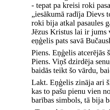
- tepat pa kreisi roki pas
„iesākumā radīja Dievs t
roki bija atkal pasaules 
Jēzus Kristus lai ir jums
eņģelis pats savā Bučausk
Piens. Eņģelis atcerējās
Piens. Viņš dzirdēja senu
baidās teikt šo vārdu, ba
Lakt. Eņģelis zināja ari 
kas to pašu pienu vien no
barības simbols, tā bija b