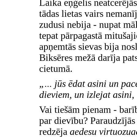
Laika eņģelis neatcerējās,
tādas lietas vairs nemanīj
zudusi nebija - nupat māl
tepat pārpagastā mitušaj
apņemtās sievas bija nosl
Biksēres mežā darīja pats
cietumā.
„... jūs ēdat asini un pa
dieviem, un izlejat asini
Vai tiešām pienam - barīb
par dievību? Paraudzījās
redzēja
aedesu virtuozua