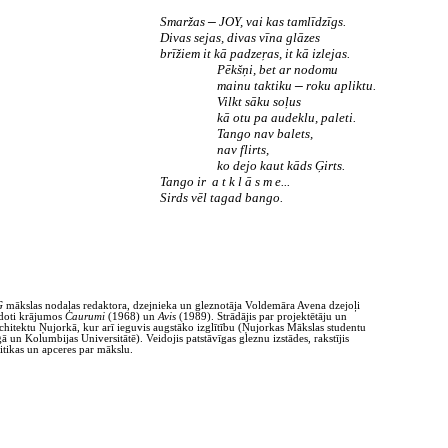
Smaržas
JOY, vai kas tamlīdzīgs.
—
Divas sejas, divas vīna glāzes
brīžiem it kā padzeŗas, it kā izlejas.
Pēkšņi, bet ar nodomu
mainu taktiku
roku apliktu.
—
Vilkt sāku soļus
kā otu pa audeklu, paleti.
Tango nav balets,
nav flirts,
ko dejo kaut kāds Ģirts.
Tango ir a t k l ā s m e...
Sirds vēl tagad bango.
G
mākslas nodaļas redaktora, dzejnieka un gleznotāja Voldemāra Avena dzejoļi
doti krājumos
Caurumi
(1968) un
Avis
(1989). Strādājis par projektētāju un
chitektu Ņujorkā, kur arī ieguvis augstāko izglītību (Ņujorkas Mākslas studentu
gā un Kolumbijas Universitātē). Veidojis patstāvīgas gleznu izstādes, rakstījis
itikas un apceres par mākslu.