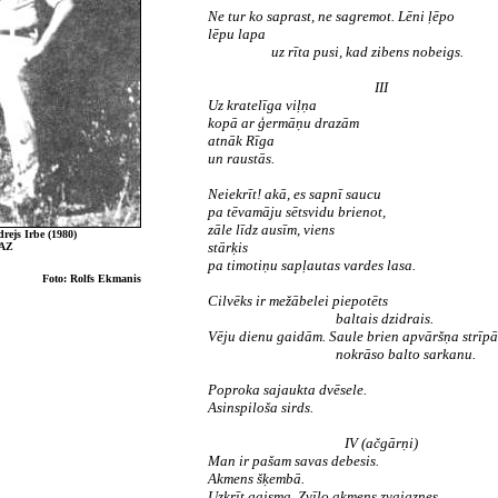
Ne tur ko saprast, ne sagremot. Lēni ļēpo
lēpu lapa
uz rīta pusi, kad zibens nobeigs.
III
Uz kratelīga viļņa
kopā ar ģermāņu drazām
atnāk Rīga
un raustās.
Neiekrīt! akā, es sapnī saucu
pa tēvamāju sētsvidu brienot,
zāle līdz ausīm, viens
ejs Irbe (1980)
stārķis
 AZ
pa timotiņu sapļautas vardes lasa.
Foto: Rolfs Ekmanis
Cilvēks ir mežābelei piepotēts
baltais dzidrais.
Vēju dienu gaidām. Saule brien apvāršņa strīpā
nokrāso balto sarkanu.
Poproka sajaukta dvēsele.
Asinspiloša sirds.
IV (ačgārņi)
Man ir pašam savas debesis.
Akmens šķembā.
Uzkrīt gaisma. Zvīļo akmens zvaigznes