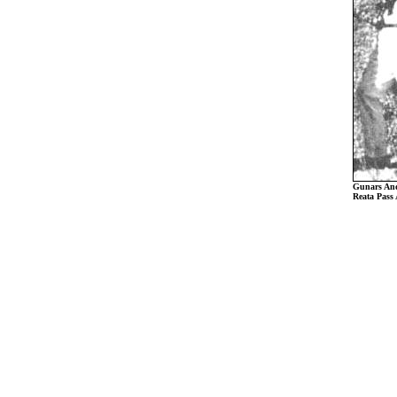
Gunars Andr
Reata Pass