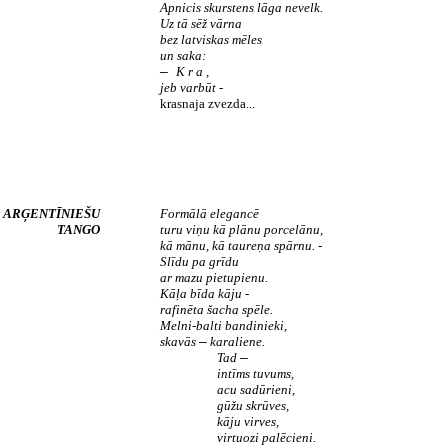
Apnicis skurstens lāga nevelk.
Uz tā sēž vārna
bez latviskas mēles
un saka:
K r a ,
—
jeb varbūt -
krasnaja zvezda...
ARĢENTĪNIEŠU
Formālā elegancē
TANGO
turu viņu kā plānu porcelānu,
kā mānu, kā taureņa spārnu. -
Slīdu pa grīdu
ar mazu pietupienu.
Kāļa bīda kāju -
rafinēta šacha spēle.
Melni-balti bandinieki,
skavās
karaliene.
—
Tad
—
intīms tuvums,
acu sadūrieni,
gūžu skrūves,
kāju virves,
virtuozi palēcieni.