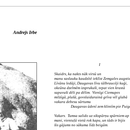
Andrejs Irbe
I
Skaidrs, ka nakts nāk virsū un
manu saslauku kaudzītē ieklīst Zemgales augsti
Līvānu ledāji, Daugavas līvu tālbraucēji kuģi,
okeāna dzelmēm izsprukuši, tepat vien krastā
sapuvuši dēli pa dēlim. Vienīgi Ciemupes
milzīgā, plašā, govslaidarainā grīva vēl glabā
vakara debesu sārtumu
Daugavas ūdenī zem klintīm pie Puig
Vakars. Tumsa salido uz sikspārņu spārniem ap
mani, vientuļā vietā rok kapu, un tāds ir bijis
šis gājums no sākuma līdz beigām.