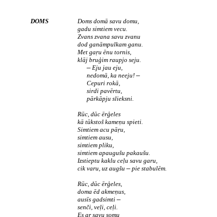
DOMS
Doms domā savu domu,
gadu simtiem vecu.
Zvans zvana savu zvanu
dod ganāmpulkam ganu.
Met gaŗu ēnu tornis,
klāj bruģim raupjo seju.
Eju jau eju,
—
nedomā, ka neeju!
—
Cepuri rokā,
sirdi pavērtu,
pārkāpju slieksni.
Rūc, dūc ērģeles
kā tūkstoš kameņu spieti.
Simtiem acu pāŗu,
simtiem ausu,
simtiem pliku,
simtiem apaugušu pakaušu.
Izstieptu kaklu ceļu savu garu,
cik varu, uz augšu
pie stabulēm.
—
Rūc, dūc ērģeles,
doma ēd akmeņus,
ausīs gadsimti
—
senči, veļi, ceļi.
Es ar savu somu