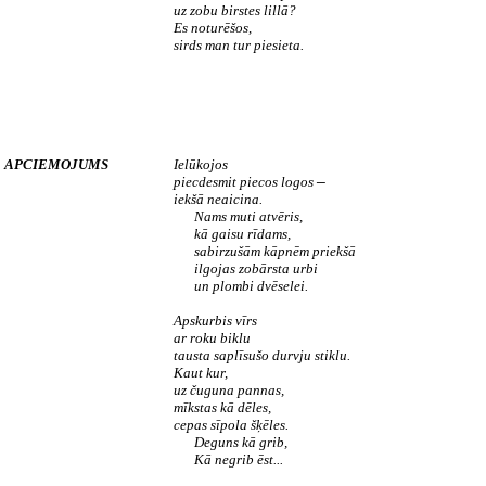
uz zobu birstes lillā?
Es noturēšos,
sirds man tur piesieta.
APCIEMOJUMS
Ielūkojos
piecdesmit piecos logos
—
iekšā neaicina.
Nams muti atvēris,
kā gaisu rīdams,
sabirzušām kāpnēm priekšā
ilgojas zobārsta urbi
un plombi dvēselei.
Apskurbis vīrs
ar roku biklu
tausta saplīsušo durvju stiklu.
Kaut kur,
uz čuguna pannas,
mīkstas kā dēles,
cepas sīpola šķēles.
Deguns kā grib,
Kā negrib ēst...