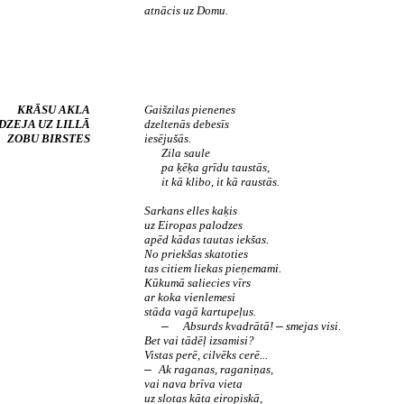
atnācis uz Domu.
KRĀSU AKLA
Gaišzilas pienenes
DZEJA UZ LILLĀ
dzeltenās debesīs
ZOBU BIRSTES
iesējušās.
Zila saule
pa ķēķa grīdu taustās,
it kā klibo, it kā raustās.
Sarkans elles kaķis
uz Eiropas palodzes
apēd kādas tautas iekšas.
No priekšas skatoties
tas citiem liekas pieņemami.
Kūkumā saliecies vīrs
ar koka vienlemesi
stāda vagā kartupeļus.
Absurds kvadrātā!
smejas visi.
—
—
Bet vai tādēļ izsamisi?
Vistas perē, cilvēks cerē...
Ak raganas, raganiņas,
—
vai nava brīva vieta
uz slotas kāta eiropiskā,