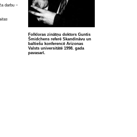
ūža darbu −
itas
Folkloras zinātņu doktors Guntis
Šmidchens referē Skandināvu un
baltiešu konferencē Arizonas
Valsts universitātē 1998. gada
pavasarī.