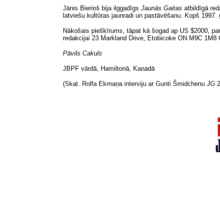
Jānis Bieriņš bija ilggadīgs
Jaunās Gaitas
atbildīgā re
latviešu kultūras jaunradi un pastāvēšanu. Kopš 1997. 
Nākošais piešķīrums
, tāpat kā šogad ap US $2000, par
redakcijai 23 Markland Drive, Etobicoke ON M9C 1M8
Pāvils Cakuls
JBPF vārdā, Hamiltonā, Kanadā
(Skat. Rolfa Ekmaņa interviju ar Gunti Šmidchenu
JG
2