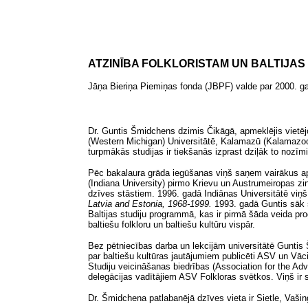
ATZINĪBA FOLKLORISTAM UN BALTIJA
Jāņa Bieriņa Piemiņas fonda (JBPF) valde par 2000. gad
Dr. Guntis Šmidchens dzimis Čikāgā, apmeklējis vietēj
(Western Michigan) Universitātē, Kalamazū (Kalamazoo)
turpmākās studijas ir tiekšanās izprast dziļāk to nozīmi
Pēc bakalaura grāda iegūšanas viņš saņem vairākus apb
(Indiana University) pirmo Krievu un Austrumeiropas zi
dzīves stāstiem. 1996. gadā Indiānas Universitātē viņš
Latvia and Estonia, 1968-1999.
1993. gadā Guntis sāk 
Baltijas studiju programmā, kas ir pirmā šāda veida pr
baltiešu folkloru un baltiešu kultūru vispār.
Bez pētniecības darba un lekcijām universitātē Guntis 
par baltiešu kultūras jautājumiem publicēti ASV un Vāc
Studiju veicināšanas biedrības (Association for the Ad
delegācijas vadītājiem ASV Folkloras svētkos. Viņš ir 
Dr. Šmidchena patlabanējā dzīves vieta ir Sietle, Vašin