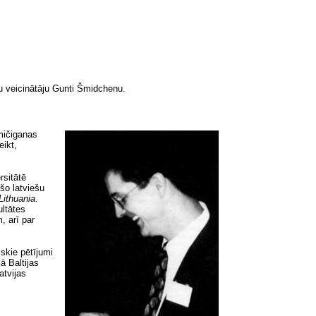
ju veicinātāju Gunti Šmidchenu.
mičiganas
eikt,
rsitātē
šo latviešu
Lithuania.
ultātes
, arī par
skie pētījumi
ā Baltijas
atvijas