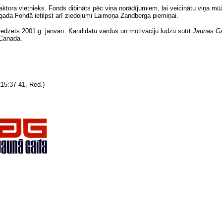
daktora vietnieks. Fonds dibināts pēc viņa norādījumiem, lai veicinātu viņa m
gada Fondā ietilpst arī ziedojumi Laimoņa Zandberga piemiņai.
edzēts 2001.g. janvārī. Kandidātu vārdus un motivāciju lūdzu sūtīt
Jaunās Ga
 Canada.
15:37-41. Red.)