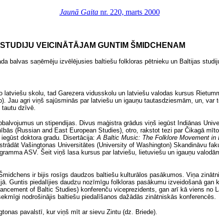
Jaunā Gaita
nr. 220, marts 2000
S STUDIJU VEICINĀTĀJAM GUNTIM ŠMIDCHENAM
a balvas saņēmēju izvēlējusies baltiešu folkloras pētnieku un Baltijas studi
o latviešu skolu, tad Garezera vidusskolu un latviešu valodas kursus Rietum
. Jau agri viņš sajūsminās par latviešu un igauņu tautasdziesmām, un, var t
 tautu dzīvē.
alvojumus un stipendijas. Divus maģistra grādus viņš iegūst Indiānas Unive
nībās (Russian and East European Studies), otro, rakstot tezi par Čikagā mīto
 iegūst doktora gradu. Disertācija:
A Baltic Music: The Folklore Movement in 
strādāt Vašingtonas Universitātes (University of Washington) Skandināvu fak
ogramma ASV. Šeit viņš lasa kursus par latviešu, lietuviešu un igauņu valodām
Šmidchens ir bijis rosīgs daudzos baltiešu kulturālos pasākumos. Viņa zinātni
ijā. Guntis piedalījies daudzu nozīmīgu folkloras pasākumu izveidošanā gan k
vancement of Baltic Studies) konferenču viceprezidents, gan arī kā viens no L
sekmīgi nodrošinājis baltiešu piedalīšanos dažādās zinātniskās konferencēs.
gtonas pavalstī, kur viņš mīt ar sievu Zintu
(
dz. Briede).