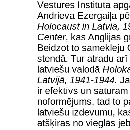
Vēstures Institūta ap
Andrieva Ezergaiļa pē
Holocaust in Latvia, 
Center
,
kas Anglijas 
Beidzot to sameklēju
stendā. Tur atradu arī
latviešu valodā
Holoka
Latvijā, 1941-1944.
Ja
ir efektīvs un saturam 
noformējums, tad to p
latviešu izdevumu, k
atšķiras no vieglās je