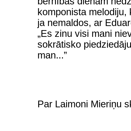
bērnības dienām nedz
komponista melodiju, 
ja nemaldos, ar Edua
„Es zinu visi mani niev
sokrātisko piedziedāj
man...”
Par Laimoni Mieriņu s