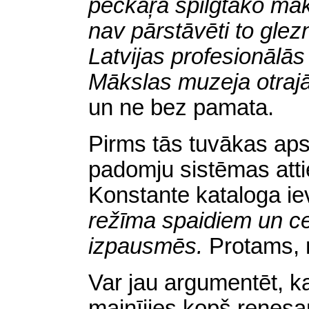
pēckaŗa spilgtāko māks
nav pārstāvēti to glez
Latvijas profesionālā
Mākslas muzeja
otraj
un ne bez pamata.
Pirms tās tuvākas apsk
padomju sistēmas atti
Konstante kataloga i
režīma spaidiem un ce
izpausmēs.
Protams, n
Var jau argumentēt, ka
mainījies kopš renesa