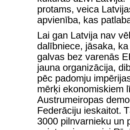
protams, veica Latvij
apvienība, kas patlab
Lai gan Latvija nav vē
dalībniece, jāsaka, ka
galvas bez varenās E
jauna organizācija, dib
pēc padomju impērija
mērķi ekonomiskiem lī
Austrumeiropas demokr
Federāciju ieskaitot
3000 pilnvarnieku un p