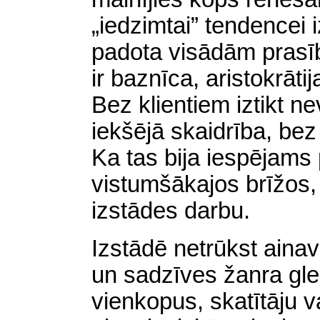
„iedzimtai” tendencei i
padota visādām prasīb
ir baznīca, aristokrātij
Bez klientiem iztikt ne
iekšējā skaidrība, bez
Ka tas bija iespējams
vistumšākajos brīžos, 
izstādes darbu.
Izstādē netrūkst ainav
un sadzīves žanra gle
vienkopus, skatītāju v