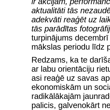
ir akcijām, performan
aktualitāti tās nezaud
adekvāti reaģēt uz la
tās parādītas fotogrāfi
turpinājums decembrī 
mākslas periodu līdz
Redzams, ka te darīš
ar labu orientāciju ri
asi reaģē uz savas ap
ekonomiskām un soci
radikālākajām jaunrad
palicis, galvenokārt 