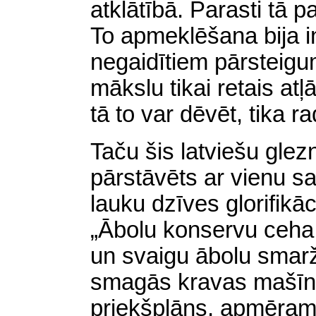
atklātībā. Parasti tā 
To apmeklēšana bija i
negaidītiem pārsteigu
mākslu tikai retais atļ
tā to var dēvēt, tika ra
Taču šis latviešu gle
pārstāvēts ar vienu s
lauku dzīves glorifikā
„Ābolu konservu ceha 
un svaigu ābolu smarž
smagās kravas mašīna
priekšplāns, apmēram 