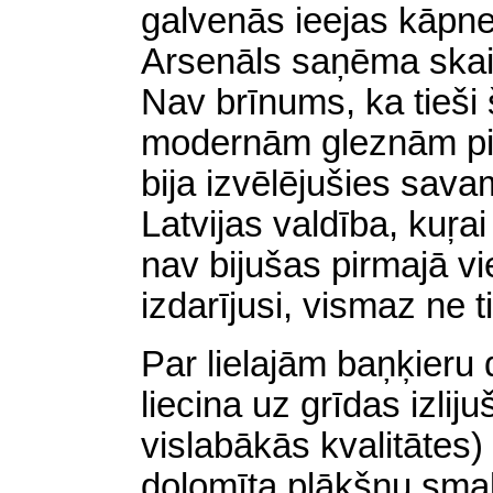
galvenās ieejas kāpne
Arsenāls saņēma skais
Nav brīnums, ka tieši š
modernām gleznām pi
bija izvēlējušies sav
Latvijas valdība, kuŗa
nav bijušas pirmajā vi
izdarījusi, vismaz ne ti
Par lielajām baņķieru
liecina uz grīdas izlij
vislabākās kvalitātes) 
dolomīta plākšņu smalk