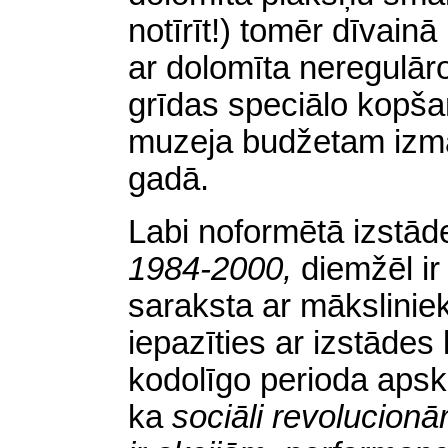
notīrīt!) tomēr dīvain
ar dolomīta neregulār
grīdas speciālo kopša
muzeja budžetam izma
gadā.
Labi noformētā izstād
1984-2000,
diemžēl ir
saraksta ar māksliniek
iepazīties ar izstādes
kodolīgo perioda aps
ka
sociāli revolucion