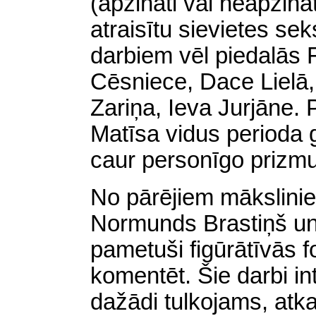
(apzināti vai neapzināt
atraisītu sievietes sek
darbiem vēl piedalās 
Cēsniece, Dace Lielā,
Zariņa, Ieva Jurjāne.
Matīsa vidus perioda g
caur personīgo prizmu
No pārējiem mākslinie
Normunds Brastiņš un
pametuši figūrātīvās f
komentēt. Šie darbi in
dažādi tulkojams, atka