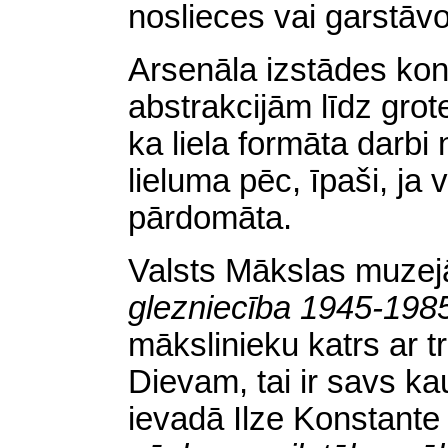
noslieces vai garstāvo
Arsenāla izstādes kon
abstrakcijām līdz grot
ka liela formāta darbi n
lieluma pēc, īpaši, ja 
pārdomāta.
Valsts Mākslas muzej
glezniecība 1945-1985
mākslinieku katrs ar t
Dievam, tai ir savs kau
ievadā Ilze Konstante 