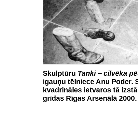
Skulptūru
Tanki − cilvēka p
igauņu tēlniece Anu Poder. S
kvadrināles ietvaros tā izst
grīdas Rīgas Arsenālā 2000.