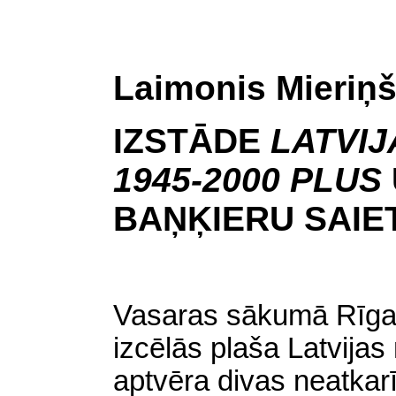
Laimonis Mieriņ
IZSTĀDE
LATVIJ
1945-2000 PLUS
BAŅĶIERU SAIE
Vasaras sākumā Rīgas
izcēlās plaša Latvijas
aptvēra divas neatkar