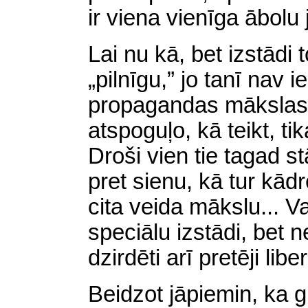
ir viena vienīga ābolu 
Lai nu kā, bet izstādi
„pilnīgu,” jo tanī nav i
propagandas mākslas 
atspoguļo, kā teikt, ti
Droši vien tie tagad 
pret sienu, kā tur kād
cita veida mākslu... V
speciālu izstādi, bet 
dzirdēti arī pretēji libe
Beidzot jāpiemin, ka g