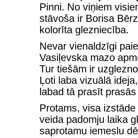
Pinni. No viņiem visie
stāvoša ir Borisa Bēr
kolorīta glezniecība.
Nevar vienaldzīgi pai
Vasiļevska mazo apmēr
Tur tiešām ir uzgleznot
Ļoti laba vizuālā idej
labad tā prasīt prasās
Protams, visa izstāde
veida padomju laika g
saprotamu iemeslu dē