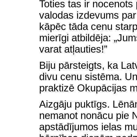
Toties tas ir nocenots 
valodas izdevums par 
kāpēc tāda cenu starp
mierīgi atbildēja: „Ju
varat atļauties!”
Biju pārsteigts, ka L
divu cenu sistēma. Un 
praktizē Okupācijas mu
Aizgāju puktīgs. Lēnām
nemanot nonācu pie N
apstādījumos ielas mu