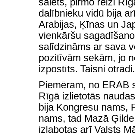
saiets, pirmo reizi R
dalībnieku vidū bija a
Arabijas, Ķīnas un J
vienkāršu sagadīšanos
salīdzināms ar sava ve
pozitīvām sekām, jo n
izpostīts. Taisni otrādi.
Piemēram, no ERAB se
Rīgā izlietotās nauda
bija Kongresu nams, R
nams, tad Mazā Ģilde
izlabotas arī
Valsts M