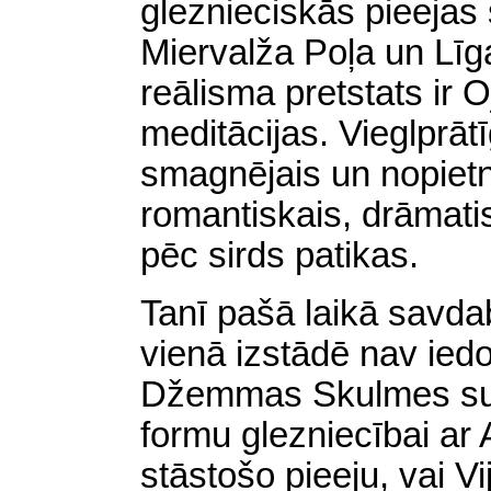
gleznieciskās pieeja
Miervalža Poļa un Līg
reālisma pretstats ir 
meditācijas. Vieglprāt
smagnējais un nopietn
romantiskais, drāmati
pēc sirds patikas.
Tanī pašā laikā savda
vienā izstādē nav ie
Džemmas Skulmes sul
formu glezniecībai ar
stāstošo pieeju, vai V