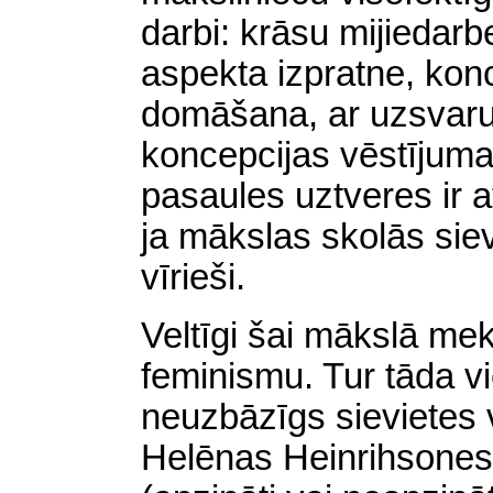
darbi: krāsu mijiedar
aspekta izpratne, konc
domāšana, ar uzsvaru 
koncepcijas vēstījum
pasaules uztveres ir a
ja mākslas skolās siev
vīrieši.
Veltīgi šai mākslā mek
feminismu. Tur tāda vi
neuzbāzīgs sievietes 
Helēnas Heinrihsones 