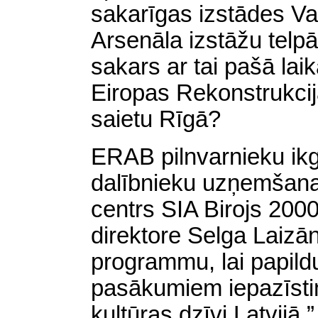
sakarīgas izstādes
Va
Arsenāla izstāžu telp
sakars ar tai pašā la
Eiropas Rekonstrukcij
saietu Rīgā?
ERAB pilnvarnieku i
dalībnieku uzņemšana
centrs SIA Birojs 2000
direktore Selga Laizān
programmu, lai papild
pasākumiem iepazīsti
kultūras dzīvi Latvijā