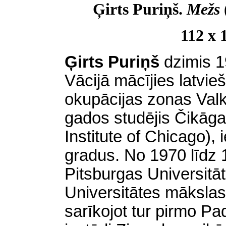
Ģirts Puriņš.
Mežs
112 x 
Ģirts Puriņš
dzimis 
Vācijā mācījies latvi
okupācijas zonas Val
gados studējis Čikāgas
Institute of Chicago)
gradus. No 1970 līdz
Pitsburgas Universitāt
Universitātes mākslas g
sarīkojot tur pirmo Pa