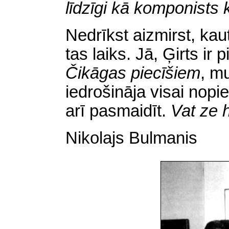
līdzīgi kā komponists 
Nedrīkst aizmirst, kau
tas laiks. Jā, Ģirts ir 
Čikāgas piecīšiem
,
mu
iedrošināja visai nopi
arī pasmaidīt.
Vat ze h
Nikolajs Bulmanis