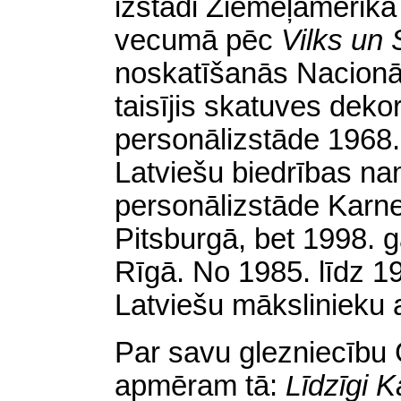
izstādi Ziemeļamerik
vecumā pēc
Vilks un 
noskatīšanās Nacionālā
taisījis skatuves deko
personālizstāde 1968
Latviešu biedrības n
personālizstāde Karneg
Pitsburgā, bet 1998. 
Rīgā. No 1985. līdz 1
Latviešu mākslinieku 
Par savu glezniecību 
apmē
ram
tā:
L
īdzīgi 