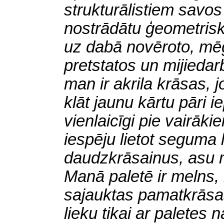
strukturālistiem savos 
nostrādātu ģeometrisk
uz dabā novēroto, mēģ
pretstatos un mijiedar
man ir akrila krāsas, jo
klāt jaunu kārtu pāri i
vienlaicīgi pie vairāk
iespēju lietot seguma 
daudzkrāsainus, asu ma
Manā paletē ir melns, 
sajauktas pamatkrāsa
lieku tikai ar paletes 