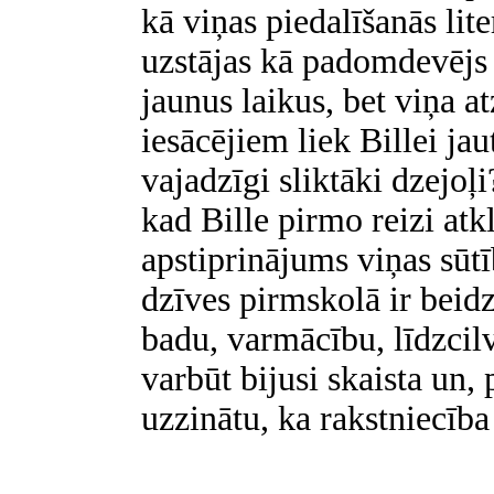
kā viņas piedalīšanās lite
uzstājas kā padomdevējs 
jaunus laikus, bet viņa 
iesācējiem liek Billei ja
vajadzīgi sliktāki dzejoļ
kad Bille pirmo reizi atk
apstiprinājums viņas sūtī
dzīves pirmskolā ir beid
badu, varmācību, līdzcilv
varbūt bijusi skaista un, 
uzzinātu, ka rakstniecība 