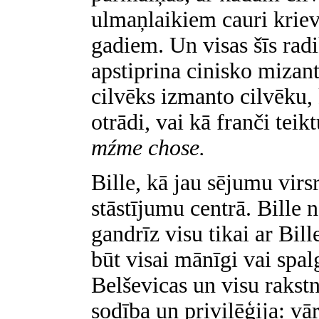
ulmaņlaikiem cauri kriev
gadiem. Un visas šīs rad
apstiprina cinisko mizant
cilvēks izmanto cilvēku,
otrādi, vai kā franči teik
mźme chose.
Bille, kā jau sējumu virs
stāstījumu centrā. Bille na
gandrīz visu tikai ar Bil
būt visai mānīgi vai spalg
Belševicas un visu rakstni
sodība un privilēģija: vā