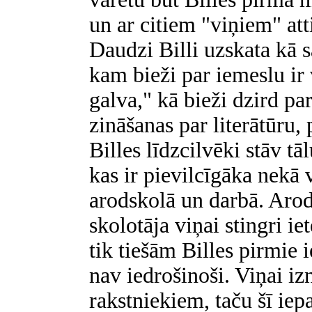
un ar citiem "viņiem" atti
Daudzi Billi uzskata kā 
kam bieži par iemeslu ir 
galva," kā bieži dzird pa
zināšanas par literātūru
Billes līdzcilvēki stāv tā
kas ir pievilcīgāka nekā 
arodskolā un darbā. Arod
skolotāja viņai stingri ie
tik tiešām Billes pirmie 
nav iedrošinoši. Viņai iz
rakstniekiem, taču šī iepa