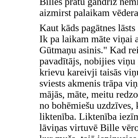
Billes prātu gandrīz nemi
aizmirst palaikam vēder
Kaut kāds pagātnes lāsts 
Ik pa laikam māte viņai a
Gūtmaņu asinis." Kad rei
pavadītājs, nobijies viņu
krievu kareivji taisās vi
sviests akmenis trāpa vi
mājās, māte, meitu redzot
no bohēmiešu uzdzīves, 
liktenība. Liktenība iezī
lāviņas virtuvē Bille vēro