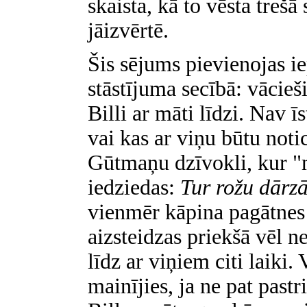
skaista, kā to vēsta treš
jāizvērtē.
Šis sējums pievienojas 
stāstījuma secībā: vācieš
Billi ar māti līdzi. Nav ī
vai kas ar viņu būtu noti
Gūtmaņu dzīvokli, kur 
iedziedas:
Tur rožu dārzā
vienmēr kāpina pagātnes
aizsteidzas priekšā vēl n
līdz ar viņiem citi laiki
mainījies, ja ne pat pastr