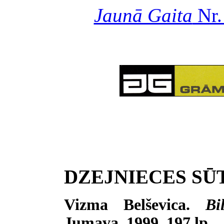
Jaunā Gaita
Nr.
DZEJNIECES SŪ
Vizma Belševica.
Bi
Jumava, 1999. 197 lp.