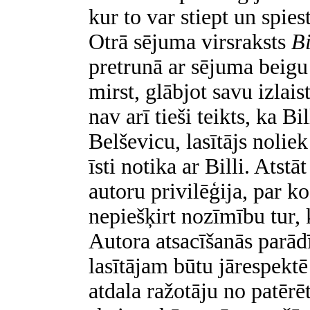
kur to var stiept un spies
Otrā sējuma virsraksts
Bi
pretrunā ar sējuma beigu
mirst, glābjot savu izlai
nav arī tieši teikts, ka Bi
Belševicu, lasītājs nolie
īsti notika ar Billi. Atstā
autoru privilēģija, par ko
nepiešķirt nozīmību tur, 
Autora atsacīšanās parād
lasītājam būtu jārespektē
atdala ražotāju no patērēt