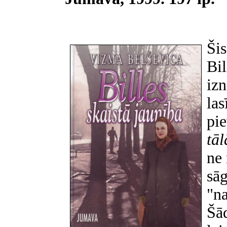
Šis
Bil
izn
las
pi
tāl
ne 
sāg
"na
Šād