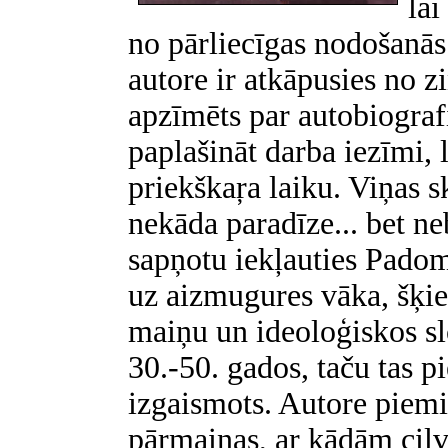
lai
no pārliecīgas nodošanās
autore ir atkāpusies no 
apzīmēts par autobiografi
paplašināt darba iezīmi,
priekškaŗa laiku. Viņas s
nekāda paradīze... bet neb
sapņotu iekļauties Padom
uz aizmugures vāka, šķiet
maiņu un ideoloģiskos slo
30.-50. gados, taču tas p
izgaismots. Autore piemi
pārmaiņas, ar kādām cil