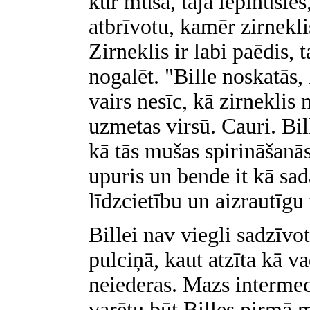
kur muša, tajā iepinusies,
atbrīvotu, kamēr zirnekli
Zirneklis ir labi paēdis,
nogalēt. "Bille noskatās
vairs nesīc, kā zirneklis 
uzmetas virsū. Cauri. Bil
kā tās mušas spirināšanā
upuris un bende it kā sad
līdzcietību un aizrautīg
Billei nav viegli sadzīv
pulciņā, kaut atzīta kā va
neiederas. Mazs interme
varētu būt Billes pirmā m