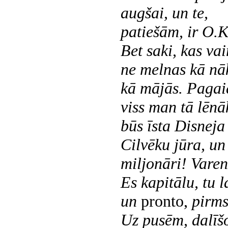
augšai, un te,
patiešām, ir O.K
Bet saki, kas va
ne melnas kā nāk
kā mājās. Pagai
viss man tā lēnāk
būs īsta Disneja
Cilvēku jūra, u
miljonāri! Varen
Es kapitālu, tu 
un
pronto,
pirms 
Uz pusēm, dalīšo