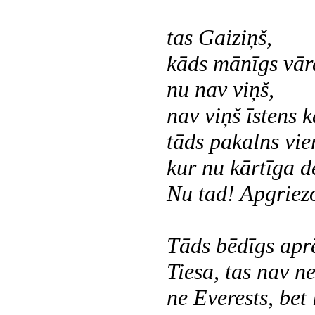
tas Gaiziņš,
kāds mānīgs vār
nu nav viņš,
nav viņš īstens k
tāds pakalns vie
kur nu kārtīga d
Nu tad! Apgriez
Tāds bēdīgs apr
Tiesa, tas nav n
ne Everests, bet 