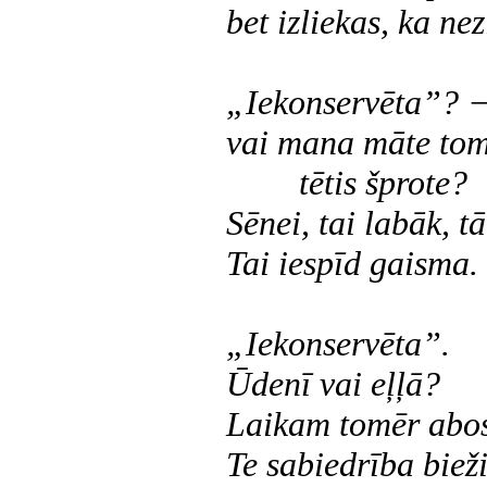
bet izliekas, ka nez
„Iekonservēta”? 
vai mana māte tom
tētis šprote?
Sēnei, tai labāk, t
Tai iespīd gaisma.
„Iekonservēta”.
Ūdenī vai eļļā?
Laikam tomēr abos
Te sabiedrība bieži