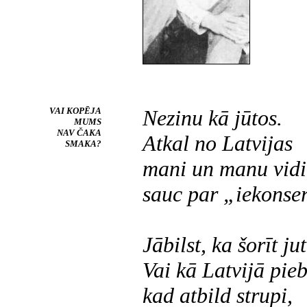
VAI KOPĒJA
Nezinu kā jūtos.
MUMS
NAV ČAKA
Atkal no Latvijas
SMAKA?
mani un manu vidi
sauc par „iekonse
Jābilst, ka
šorīt
jut
Vai kā Latvijā pieb
kad atbild strupi,