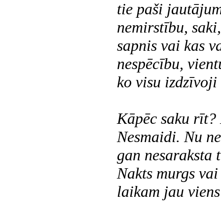
tie paši jautāju
nemirstību, saki,
sapnis vai kas v
nespēcību, vient
ko visu izdzīvoji
Kāpēc saku
rīt
?
Nesmaidi. Nu ne
gan nesaraksta t
Nakts murgs vai
laikam jau viens