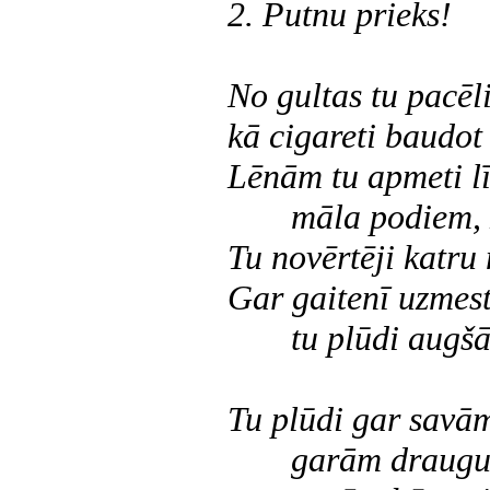
2. Putnu prieks!
No gultas tu pacēl
kā cigareti baudot 
Lēnām tu apmeti 
māla podiem,
Tu novērtēji katru 
Gar gaitenī uzmes
tu plūdi augš
Tu plūdi gar savā
garām draugu