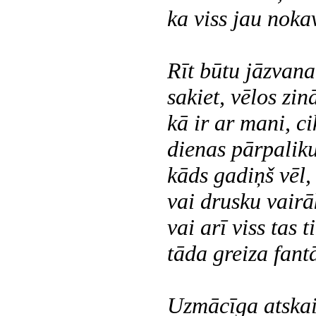
ka viss jau nokav
Rīt
būtu jāzvana
sakiet, vēlos zinā
kā ir ar mani, ci
dienas pārpaliku
kāds gadiņš vēl,
vai drusku vairā
vai arī viss tas t
tāda greiza fant
Uzmācīga
atskai