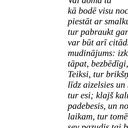
Vai domā tā
kā bodē visu noc
piestāt ar smalk
tur pabraukt ga
var būt arī citāds
mudinājums: izk
tāpat, bezbēdīgi
Teiksi, tur brikš
līdz aizelsies un
tur esi; klajš ka
padebesis, un no
laikam, tur
tomēr
sev pazudis tai b