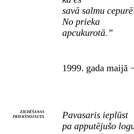
savā salmu cepurē
No prieka
apcukurotā.”
1999. gada maijā 
ZIEDĒŠANAS
Pavasaris ieplūst
PRIEKŠNOJAUTA
pa apputējušo logu