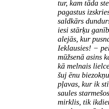
tur, kam tāda st
pagastus izskrie
saldkārs dundurs
iesi stārķu ganī
alejās, kur pusn
Ieklausies! − pel
mūžsenā asins k
kā melnais lielce
šuj ēnu biezokņu
pļavas, kur ik st
saules starmešos
mirklis, tik ikdie