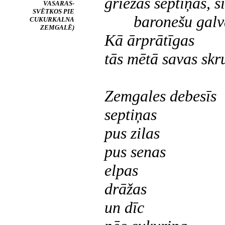
griežas septiņas, s
VASARAS-
SVĒTKOS PIE
baronešu galv
CUKURKALNA
ZEMGALĒ)
Kā ārprātīgas
tās mētā savas skr
Zemgales debesīs
septiņas
pus zilas
pus senas
elpas
drāžas
un dīc