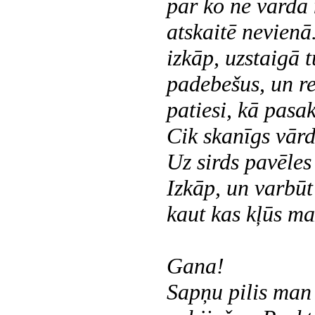
par ko ne vārda
atskaitē
nevienā.
izkāp, uzstaigā t
padebešus, un re
patiesi, kā pasa
Cik skanīgs vār
Uz sirds pavēles 
Izkāp, un varbūt
kaut kas kļūs maz
Gana!
Sapņu pilis man 