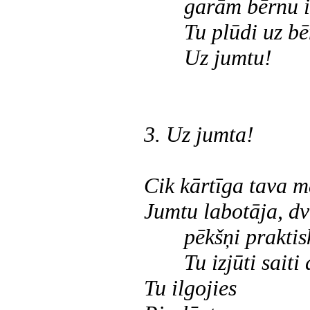
garām bērnu 
Tu plūdi uz b
Uz jumtu!
3. Uz jumta!
Cik kārtīga tava m
Jumtu labotāja, dv
pēkšņi praktis
Tu izjūti saiti
Tu ilgojies