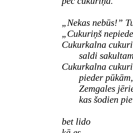
pēc cukuriņa.
„Nekas nebūs!” Tu
„Cukuriņš nepiede
Cukurkalna cukuri
saldi sakulta
Cukurkalna cukuri
pieder pūkām,
Zemgales jēri
kas
šodien
pie
bet lido
kā es