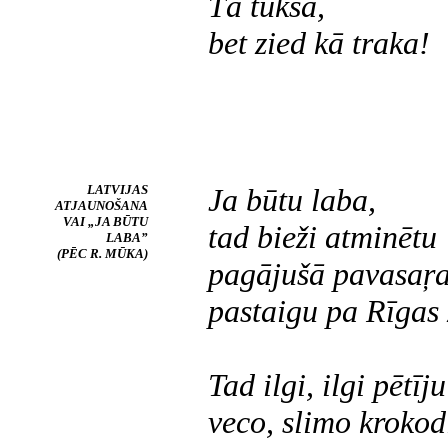
Tā tukša,
bet zied kā traka!
LATVIJAS
Ja būtu laba,
ATJAUNOŠANA
VAI „JA BŪTU
tad bieži atminētu
LABA”
(PĒC R. MŪKA)
pagājušā pavasaŗ
pastaigu pa Rīgas
Tad ilgi, ilgi pētīju
veco, slimo krokodi