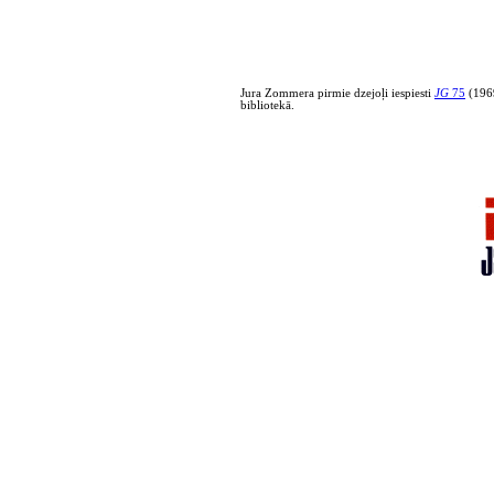
Jura Zommera pirmie dzejoļi iespiesti
JG
75
(1969
bibliotekā.