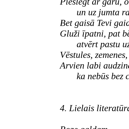
Pieslēgt ar garu, 
un uz jumta ra
Bet gaisā Tevi gai
Gluži īpatni, pat b
atvērt pastu u
Vēstules, zemenes,
Arvien labi audzinā
ka nebūs bez 
4. Lielais literatū