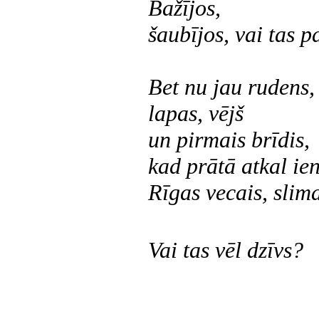
Bažījos,
šaubījos, vai tas pa
Bet nu jau rudens,
lapas, vējš
un pirmais brīdis,
kad prātā atkal ie
Rīgas vecais, slima
Vai tas vēl dzīvs?