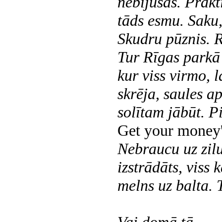
nebijušas. Prakti
tāds esmu. Saku
Skudru pūznis. 
Tur Rīgas parkā 
kur viss virmo, l
skrēja, saules ap
solītam jābūt. 
Get your money'
Nebraucu uz zil
izstrādāts, viss k
melns uz balta. 