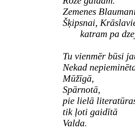
Roze galdam.
Zemenes Blauman
Šķipsnai, Krāslavi
katram pa dzej
Tu vienmēr būsi j
Nekad nepieminēta
Mūžīgā,
Spārnotā,
pie lielā literatūr
tik ļoti gaidītā
Valda.