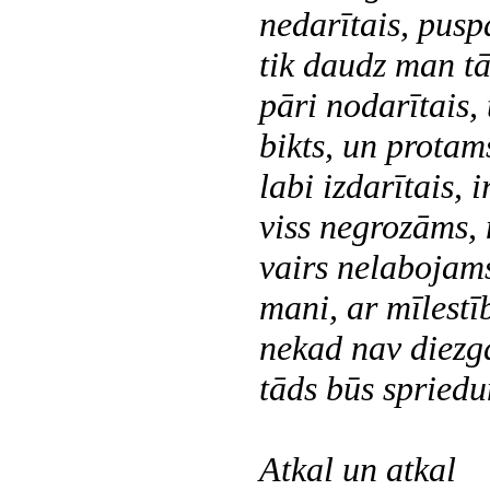
nedarītais, pusp
tik daudz man tā
pāri nodarītais,
bikts, un protams,
labi izdarītais, 
viss negrozāms,
vairs nelabojams
mani, ar mīlestī
nekad nav diezg
tāds būs spried
Atkal un atkal