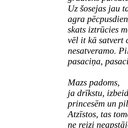
Uz šosejas jau ta
agra pēcpusdiena
skats iztrūcies m
vēl it kā satvert 
nesatveramo. Pi
pasaciņa, pasac
Mazs padoms,
ja drīkstu, izbei
princesēm un pil
Atzīstos, tas tom
ne reizi neapstāj