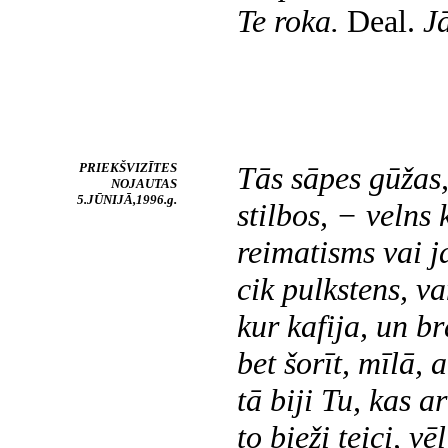
Te roka.
Deal.
J
PRIEKŠVIZĪTES
Tās sāpes gūžas
NOJAUTAS
5.JŪNIJĀ,1996.g.
stilbos, −
velns 
reimatisms vai j
cik pulkstens, v
kur kafija, un br
bet
šorīt
, mīlā, a
tā biji Tu, kas ar
to bieži teici, vē