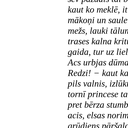
kaut ko meklē, it
mākoņi un saule 
mežs, lauki tālu
trases kalna kri
gaida, tur uz lie
Acs urbjas dūma
Redzi! − kaut ka
pils valnis, izlūk
tornī princese ta
pret bērza stumb
acis, elsas norim
grūdiens pāršalc