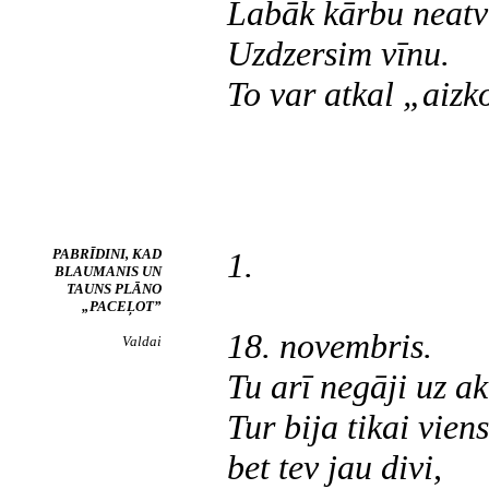
Labāk kārbu neatv
Uzdzersim vīnu.
To var atkal „aizk
PABRĪDINI, KAD
1.
BLAUMANIS UN
TAUNS PLĀNO
„PACEĻOT”
18. novembris.
Valdai
Tu arī negāji uz ak
Tur bija tikai vien
bet tev jau divi,