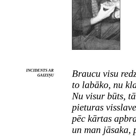
INCIDENTS AR
Braucu visu redz
GAIZIŅU
to labāko, nu kla
Nu visur būts, t
pieturas visslav
pēc kārtas apbr
un man jāsaka, 