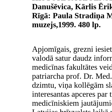
Danušēvica, Kārlis Ērik
Rīgā: Paula Stradiņa M
muzejs,1999. 480 lp.
Apjomīgais, grezni iesiet
valodā satur daudz info
medicīnas fakultātes vei
patriarcha prof. Dr. Med
dzimtu, viņa kollēgām s
interesantas apceres par 
medicīniskiem jautājumi