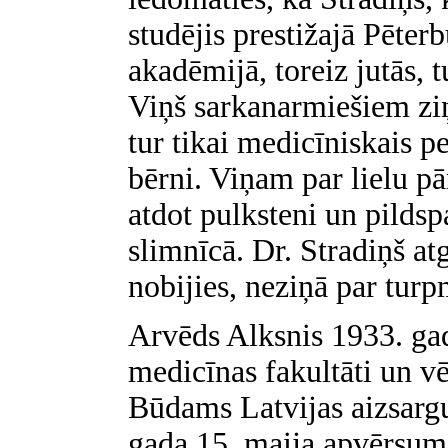
studējis prestižajā Pēter
akadēmijā, toreiz jutās, 
Viņš sarkanarmiešiem ziņ
tur tikai medicīniskais pe
bērni. Viņam par lielu p
atdot pulksteni un pildspa
slimnīcā. Dr. Stradiņš at
nobijies, neziņā par turp
Arvēds Alksnis 1933. gad
medicīnas fakultāti un vē
Būdams Latvijas aizsargu
gada 15. maija apvērsumā