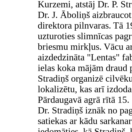
Kurzemi, atstāj Dr. P. St
Dr. J. Āboliņš aizbraucot
direktora pilnvaras. Tā 1
uzturoties slimnīcas pagr
briesmu mirkļus. Vācu ar
aizdedzināta "Lentas" f
ielas koka mājām draud p
Stradiņš organizē cilvēku
lokalizētu, kas arī izdod
Pārdaugavā agrā rītā 15. 
Dr. Stradiņš iznāk no pa
satiekas ar kādu sarkana
iedomāties, kā Stradiņš, 