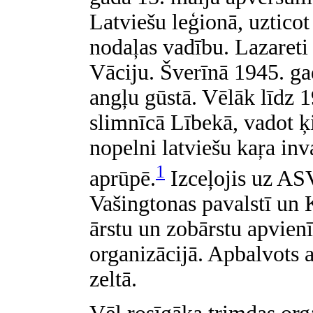
Latviešu leģionā, uzticot
nodaļas vadību. Lazareti
Vāciju. Šverīnā 1945. ga
angļu gūstā. Vēlāk līdz 
slimnīcā Lībekā, vadot ķi
nopelni latviešu kaŗa inv
1
aprūpē.
Izceļojis uz ASV,
Vašingtonas pavalstī un K
ārstu un zobārstu apvie
organizācijā. Apbalvots 
zeltā.