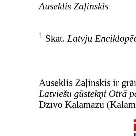
Auseklis Zaļinskis
1
Skat.
Latvju Enciklopē
Auseklis Zaļinskis ir
grā
Latviešu gūstekņi Otrā 
Dzīvo
Kalamazū (Kalama