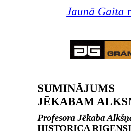
Jaunā Gaita
n
SUMINĀJUM
JĒKABAM ALKS
Profesora Jēkaba Alkšņ
HISTORICA RIGENSIA)