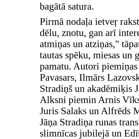
bagātā satura.
Pirmā nodaļa ietveŗ raks
dēlu, znotu, gan arī inte
atmiņas un atziņas," tāpa
tautas spēku, miesas un 
pamatu. Autori piemiņas
Pavasars, Ilmārs Lazovsk
Stradiņš un akadēmiķis J
Alksni piemin Arnis Vīk
Juris Salaks un Alfrēds M
Jāņa Stradiņa runas trans
slimnīcas jubilejā un Edī