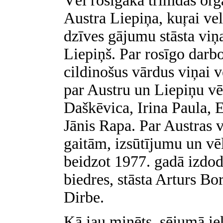
Vēl rosīgāka trimdas org
Austra Liepiņa, kuŗai vel
dzīves gājumu stāsta viņa
Liepiņš. Par rosīgo darb
cildinošus vārdus viņai v
par Austru un Liepiņu vē
Daškēvica, Irina Paula, 
Jānis Rapa. Par Austras 
gaitām, izsūtījumu un vē
beidzot 1977. gadā izdod
biedres, stāsta Arturs Bo
Dirbe.
Kā jau minēts, sējumā iek