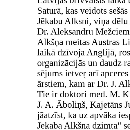
Latvijas brīvvalsts laikā 
Saturā, kas veidots sešās 
Jēkabu Alksni, viņa dēlu
Dr. Aleksandru Mežciemu.
Alkšņa meitas Austras Li
laikā dzīvoja Anglijā, ros
organizācijās un daudz ra
sējums ietveŗ arī apcere
ārstiem, kam ar Dr. J. Al
Tie ir doktori med. M. K
J. A. Āboliņš, Kajetāns J
jāatzīst, ka uz apvāka ies
Jēkaba Alkšna dzimta" se