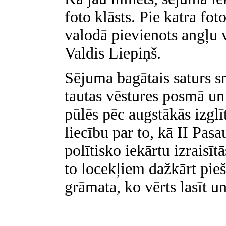
foto klāsts. Pie katra fot
valodā pievienots angļu 
Valdis Liepiņš.
Sējuma bagātais saturs sn
tautas vēstures posmā un 
pūlēs pēc augstākās izglī
liecību par to, kā II Pasa
polītisko iekārtu izraisī
to locekļiem dažkārt pieš
grāmata, ko vērts lasīt un