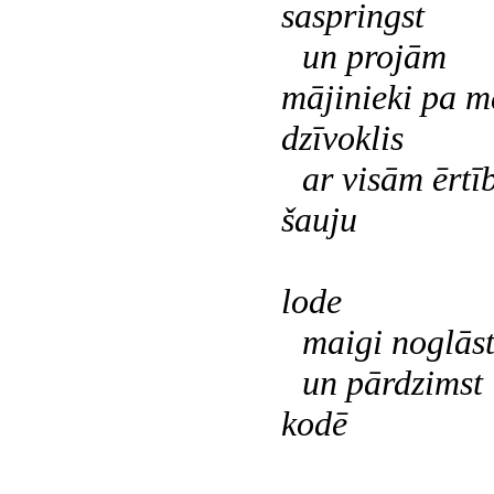
saspringst
un projām
mājinieki pa m
dzīvoklis
ar visām ērt
šauju
lode
maigi noglās
un pārdzimst
kodē