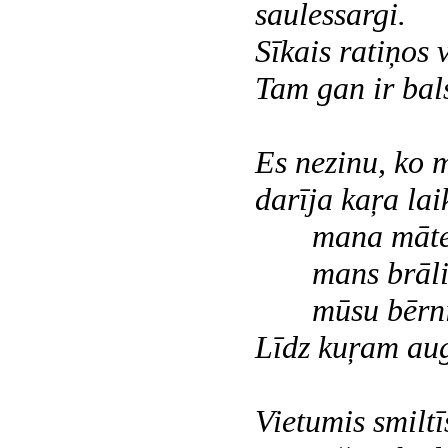
saulessargi.
Sīkais ratiņos 
Tam gan ir bal
Es nezinu, ko 
darīja kaŗa lai
mana māte 
mans brālis
mūsu bērn
Līdz kuŗam a
Vietumis smiltī