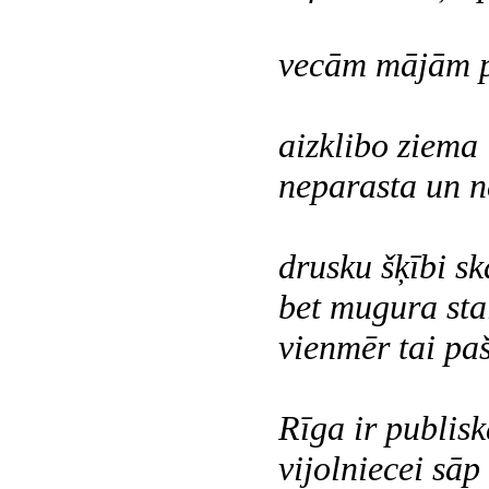
vecām mājām p
aizklibo ziema
neparasta un n
drusku šķībi s
bet mugura sta
vienmēr tai paš
Rīga ir publisk
vijolniecei sāp