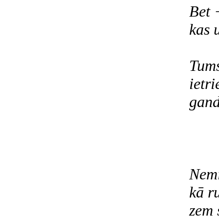
Bet 
kas 
Tums
ietri
gandr
Nemi
kā r
zem 