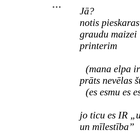
* * *
Jā?
notis pieskara
graudu maizei
printerim
(mana elpa ir
prāts nevēlas š
(es esmu es 
jo ticu es IR „
un mīlestība”