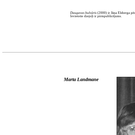
Daugavas bulvāris
(2000) ir Jāņa Elsberga pēd
Ievietotie dzejoļi ir pirm­publicējums.
Marta Landmane