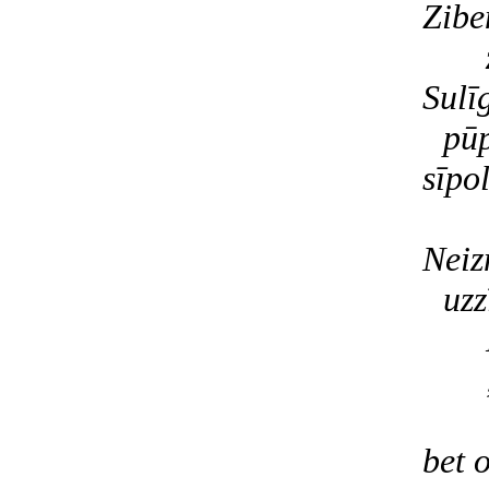
Zibe
Sulī
pūp
sīpol
Neiz
uzz
bet 