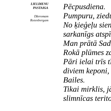
LIELDIENU
Pēcpusdiena.
PASTAIGA
Pumpuru, ziedu
Džeromam
Rotenbergam
No ķieģeļu sien
sarkanīgs atsp
Man prātā Sado
Rokā plūmes za
Pāri ielai trīs 
diviem keponi,
Bailes.
Tikai mirklis, j
slimnīcas terito