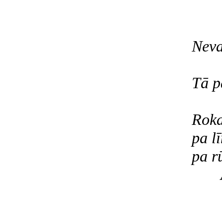
Neva
Tā p
Roka
pa l
pa r