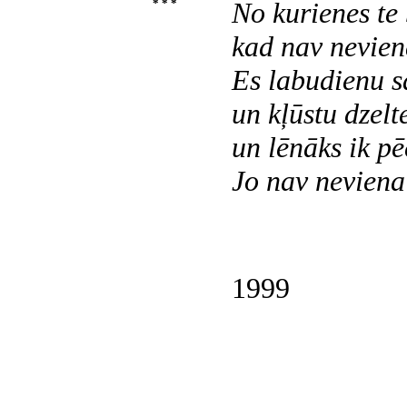
* * *
No kurienes te 
kad nav nevie
Es labudienu s
un kļūstu dzelt
un lēnāks ik pē
Jo nav neviena
1999