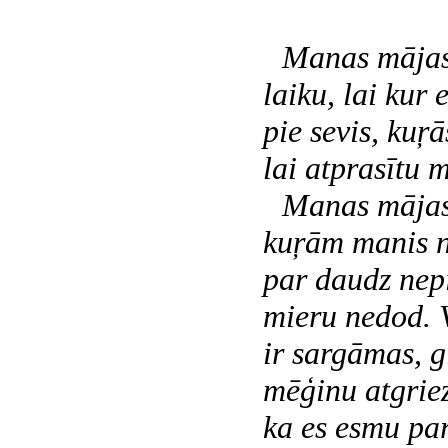
Manas mājas
laiku, lai kur
pie sevis, kuŗ
lai atprasītu 
Manas mājas,
kuŗām manis n
par daudz nep
mieru nedod. 
ir sargāmas, 
mēģinu atgriez
ka es esmu par