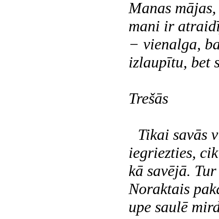
Manas mājas, 
mani ir atraidī
− vienalga, b
izlaupītu, bet 
Trešās
Tikai savās 
iegriezties, ci
kā savējā. Tur 
Noraktais paka
upe saulē mird