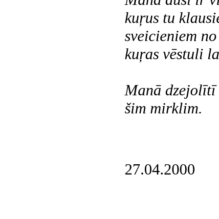
kuŗus tu klausi
sveicieniem n
kuŗas vēstuli la
Manā dzejolītī 
šim mirklim.
27.04.2000