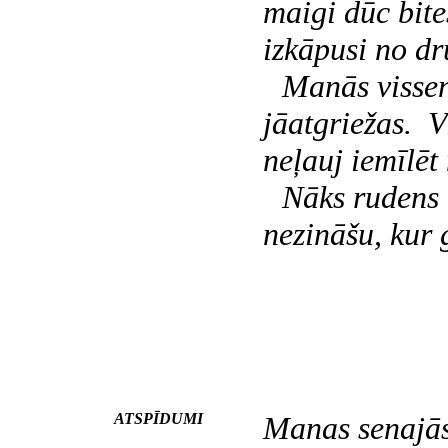
maigi dūc bit
izkāpusi no dr
Manās visse
jāatgriežas. 
neļauj iemīlēt 
Nāks rudens a
nezināšu, kur 
ATSPĪDUMI
Manas senajās