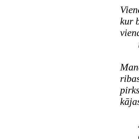
Vien
kur 
vien
Mana
ribas
pirks
kājas