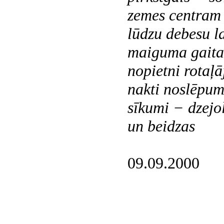
zemes centram s
lūdzu debesu l
maiguma gaitai
nopietni rotaļā
nakti noslēpum
sīkumi − dzejol
un beidzas
09.09.2000