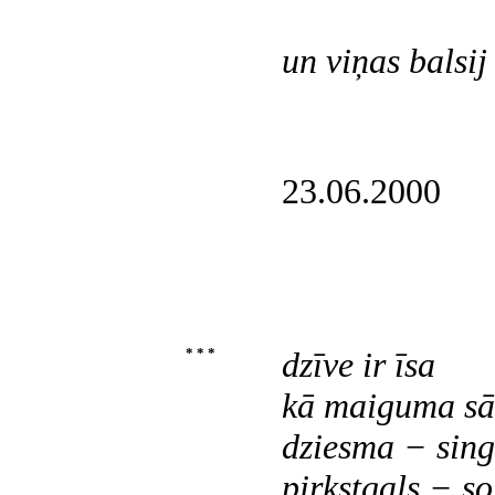
un viņas balsij
23.06.2000
* * *
dzīve ir īsa
kā maiguma sā
dziesma − sing
pirkstgals − so