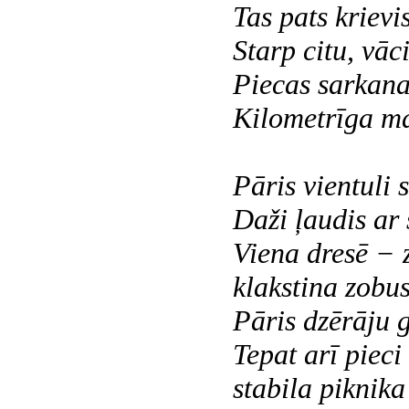
Tas pats krievis
Starp citu, vāc
Piecas sarkana
Kilometrīga ma
Pāris vientuli s
Daži ļaudis ar
Viena dresē − z
klakstina zobus
Pāris dzērāju 
Tepat arī piec
stabila piknika 