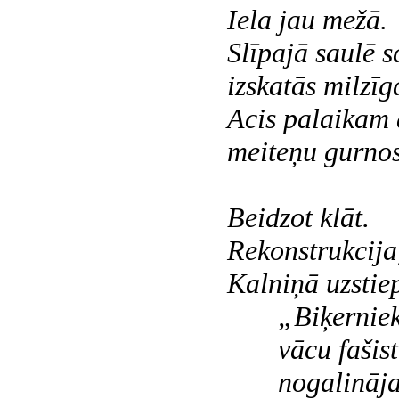
Iela jau mežā.
Slīpajā saulē s
izskatās milzīg
Acis palaikam 
meiteņu gurnos
Beidzot klāt.
Rekonstrukcija,
Kalniņā uzstie
„Biķernie
vācu fašist
nogalināja