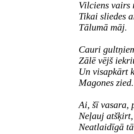
Vilciens vairs 
Tikai sliedes 
Tālumā māj.
Cauri gultņiem
Zālē vējš iekri
Un visapkārt k
Magones zied.
Ai, šī vasara, 
Neļauj atšķirt,
Neatlaidīgā t