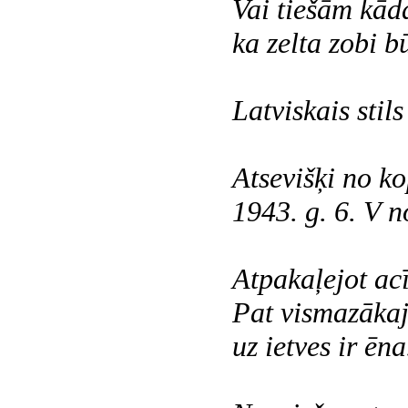
Vai tiešām kāda
ka zelta zobi b
Latviskais stils
Atsevišķi no 
1943. g. 6. V 
Atpakaļejot acī
Pat vismazāka
uz ietves ir ēna