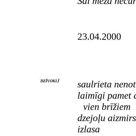
Šai mežā nečur
23.04.2000
DZĪVOKLĪ
saulrieta nenot
laimīgi pamet 
vien brīžiem
dzejoļu aizmirs
izlasa