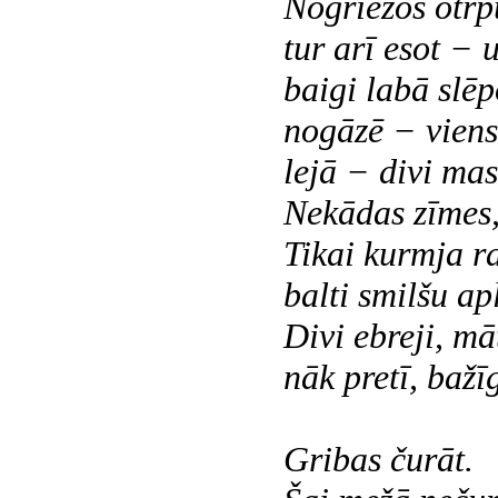
Nogriežos otrp
tur arī esot − u
baigi labā slē
nogāzē − viens
lejā − divi mas
Nekādas zīmes
Tikai kurmja 
balti smilšu apl
Divi ebreji, mā
nāk pretī, bažī
Gribas čurāt.