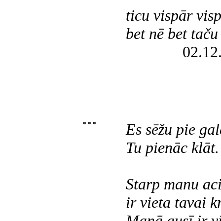
ticu vispār visp
bet nē bet taču
02.12
* * *
Es sēžu pie gal
Tu pienāc klāt.
Starp manu ac
ir vieta tavai kr
Manā ausī ir v