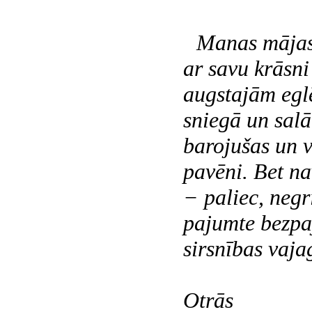
Manas mājas 
ar savu krāsni
augstajām egl
sniegā un salā
barojušas un 
pavēni. Bet na
− paliec, negr
pajumte bezpa
sirsnības vaja
Otrās