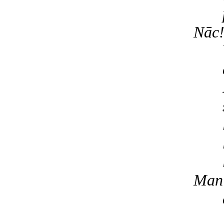
Nāc
Man 