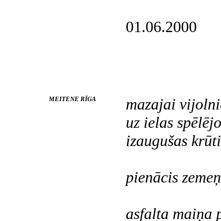
01.06.2000
MEITENE RĪGA
mazajai vijolni
uz ielas spēlējo
izaugušas krūti
pienācis zemeņ
asfalta maiņa 