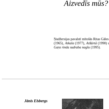
Aizvedīs mūs?
Ņudžersijas pavalstī mītošās Ritas Gāle
(1965),
Atkala
(1977),
Atšķirtā
(1990) 
Gaŗa rinda sudraba naglu
(1995).
Jānis Elsbergs