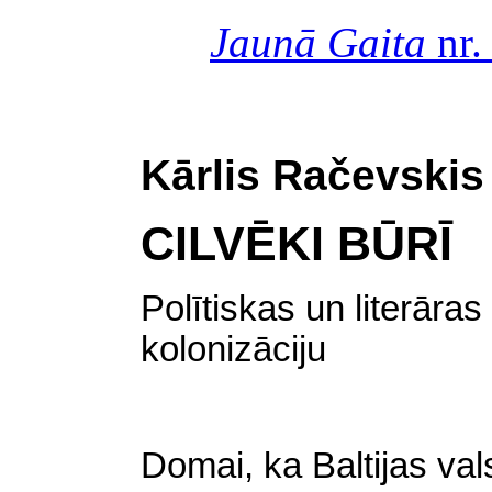
Jaunā Gaita
nr.
Kārlis Račevskis
CILVĒKI BŪRĪ
Polītiskas un literāra
kolonizāciju
Domai, ka Baltijas va