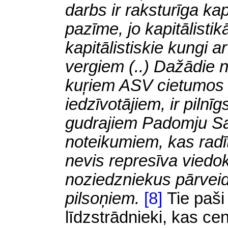
darbs ir raksturīga ka
pazīme, jo kapitālistik
kapitālistiskie kungi a
vergiem (..) Dažādie n
kuŗiem ASV cietumos 
iedzīvotājiem, ir pilnī
gudrajiem Padomju Sa
noteikumiem, kas radī
nevis represīva viedok
noziedzniekus pārveid
pilsoņiem.
[8]
Tie paši
līdzstrādnieki, kas cen