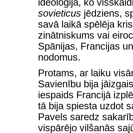
ideoloģija, ko visska
sovieticus
jēdziens, s
savā laikā spēlēja kri
zinātniskums vai eiroc
Spānijas, Francijas un
nodomus.
Protams, ar laiku vis
Savienību bija jāizga
iespaids Francijā izpl
tā bija spiesta uzdot
Pavels saredz sakarī
vispārējo vilšanās saj