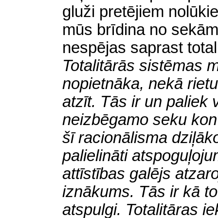
gluži pretējiem nolūki
mūs brīdina no sekām,
nespējas saprast total
Totalitārās sistēmas 
nopietnāka, nekā riet
atzīt. Tās ir un paliek
neizbēgamo seku konve
šī racionālisma dziļāk
palielināti atspoguļoj
attīstības galējs atza
iznākums. Tās ir kā to
atspulgi. Totalitāras i