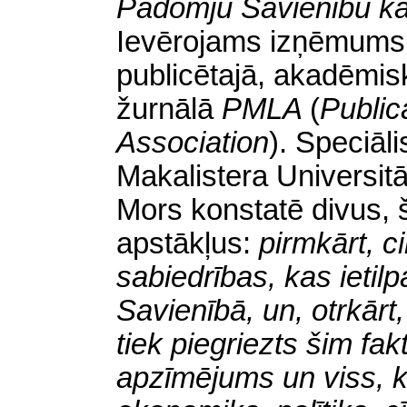
Padomju Savienību kā 
Ievērojams izņēmums 
publicētajā, akadēmis
žurnālā
PMLA
(
Public
Association
).
Speciāli
Makalistera Universitā
Mors konstatē divus, 
apstākļus:
pirmkārt, ci
sabiedrības, kas ietil
Savienībā, un, otrkārt,
tiek piegriezts šim fak
apzīmējums un viss, k