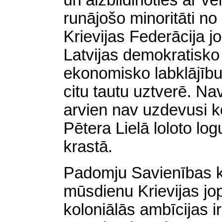
un aizbildinoties ar v
runājošo minoritāti n
Krievijas Federācija j
Latvijas demokratisko 
ekonomisko labklājību 
citu tautu uztverē. Na
arvien nav uzdevusi k
Pētera Lielā loloto log
krastā.
Padomju Savienības k
mūsdienu Krievijas j
koloniālās ambīcijas 