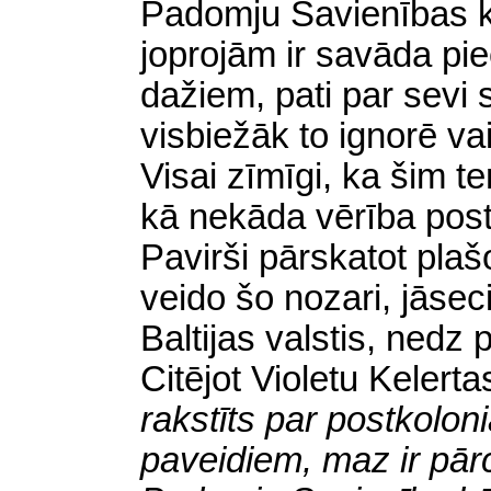
Padomju Savienības kol
joprojām ir savāda pi
dažiem, pati par sevi 
visbiežāk to ignorē va
Visai zīmīgi, ka šim t
kā nekāda vērība postk
Pavirši pārskatot plašo
veido šo nozari, jāsec
Baltijas valstis, nedz
Citējot Violetu Kelerta
rakstīts par postkolo
paveidiem, maz ir pārc