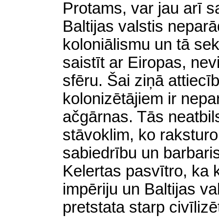
Protams, var jau arī s
Baltijas valstis nepar
koloniālismu un tā sek
saistīt ar Eiropas, ne
sfēru. Šai ziņā attiec
kolonizētājiem ir nepa
ačgārnas. Tās neatbil
stāvoklim, ko raksturo 
sabiedrību un barbarisk
Kelertas pasvītro, ka
impēriju un Baltijas va
pretstata starp civīliz