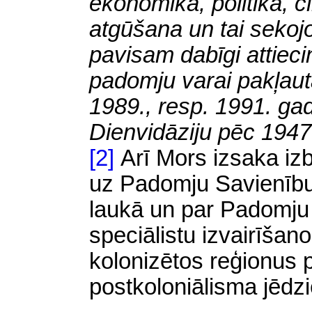
ekonomika, polītika, cī
atgūšana un tai sekojo
pavisam dabīgi attieci
padomju varai pakļaut
1989., resp. 1991. ga
Dienvidāziju pēc 1947
[2]
Arī Mors izsaka iz
uz Padomju Savienību 
laukā un par Padomju
speciālistu izvairīša
kolonizētos reģionus 
postkoloniālisma jēdz