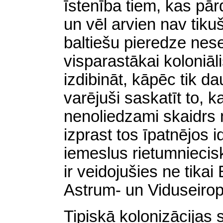
īstenība tiem, kas pā
un vēl arvien nav tiku
baltiešu pieredze nese
visparastākai koloniāl
izdibināt, kāpēc tik d
varējuši saskatīt to, ka
nenoliedzami skaidr
izprast tos īpatnējos 
iemeslus rietumnieci
ir veidojušies ne tikai 
Astrum- un Viduseiropa
Tipiskā kolonizācijas s