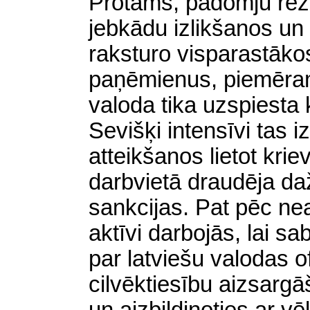
Protams, padomju režī
jebkādu izlikšanos un 
raksturo visparastāko
paņēmienus, piemēram
valoda tika uzspiesta
Sevišķi intensīvi tas i
atteikšanos lietot krie
darbvietā draudēja d
sankcijas. Pat pēc ne
aktīvi darbojās, lai 
par latviešu valodas of
cilvēktiesību aizsarg