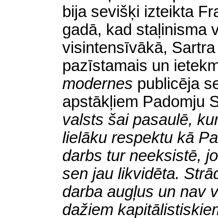
bija sevišķi izteikta 
gadā, kad staļinisma 
visintensīvākā, Sartra
pazīstamais un ietekm
modernes
publicēja s
apstākļiem Padomju 
valsts šai pasaulē, k
lielāku respektu kā P
darbs tur neeksistē, jo
sen jau likvidēta. Str
darba augļus un nav va
dažiem kapitālistiski