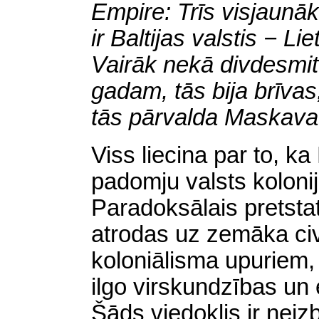
Empire: Trīs visjaunā
ir Baltijas valstis − Li
Vairāk nekā divdesmit
gadam, tās bija brīvas
tās pārvalda Maskav
Viss liecina par to, ka 
padomju valsts koloni
Paradoksālais pretstat
atrodas uz zemāka civ
koloniālisma upuriem,
ilgo virskundzības un 
Šāds viedoklis ir nei