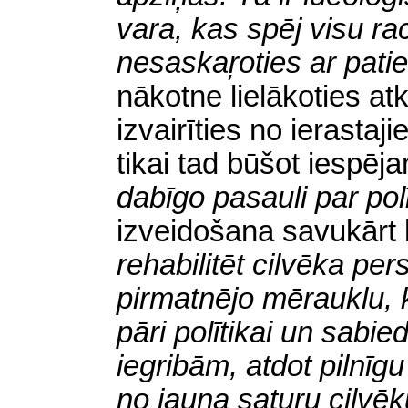
vara, kas spēj visu ra
nesaskaŗoties ar pati
nākotne lielākoties a
izvairīties no ierasta
tikai tad būšot iespē
dabīgo pasauli par polīt
izveidošana savukārt 
rehabilitēt cilvēka pe
pirmatnējo mērauklu, k
pāri polītikai un sabie
iegribām, atdot pilnīgu
no jauna saturu cilvēku