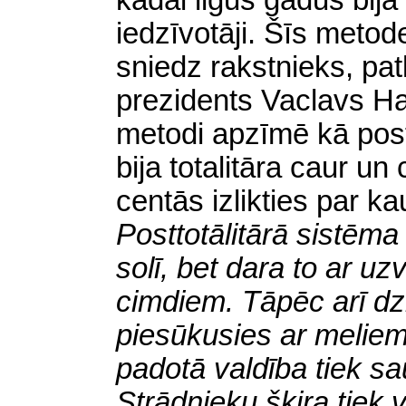
kādai ilgus gadus bija
iedzīvotāji. Šīs meto
sniedz rakstnieks, pat
prezidents Vaclavs H
metodi apzīmē kā postt
bija totalitāra caur un 
centās izlikties par k
Posttotālitārā sistēma
solī, bet dara to ar uz
cimdiem. Tāpēc arī dzī
piesūkusies ar meliem u
padotā valdība tiek sa
Strādnieku šķira tiek 