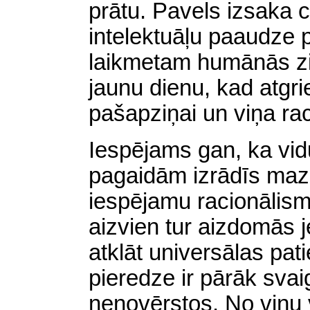
prātu. Pavels izsaka
c
intelektuāļu paaudze 
laikmetam humānās z
jaunu dienu, kad atgrie
pašapziņai un viņa ra
Iespējams gan, ka vid
pagaidām izrādīs maz
iespējamu racionālisma
aizvien tur aizdomās 
atklāt universālas pat
pieredze ir pārāk svaig
nenovērstos. No viņu 