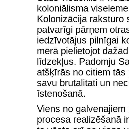
koloniālisma viselemen
Kolonizācija raksturo s
patvarīgi pārņem otras 
iedzīvotājus pilnīgai k
mērā pielietojot dažā
līdzekļus. Padomju Sa
atšķīrās no citiem tās
savu brutalitāti un ne
īstenošanā.
Viens no galvenajiem 
procesa realizēšanā ir