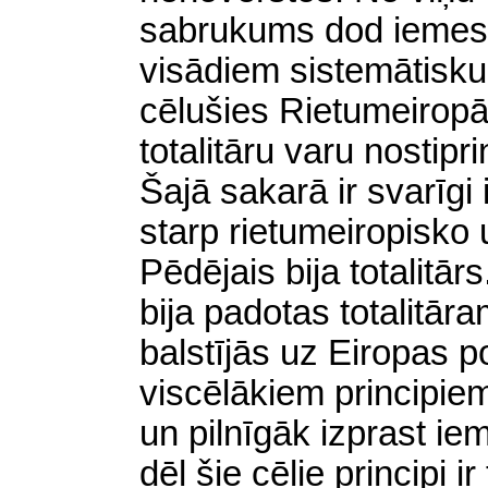
sabrukums dod iemeslu
visādiem sistemātisku
cēlušies Rietumeiropā 
totalitāru varu nostipr
Šajā sakarā ir svarīgi 
starp rietumeiropisko
Pēdējais bija totalitā
bija padotas totalitār
balstījās uz Eiropas 
viscēlākiem principiem
un pilnīgāk izprast ie
dēļ šie cēlie principi ir