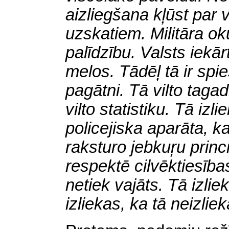
aizliegšana kļūst par 
uzskatiem. Militāra ok
palīdzību.
Valsts iekār
melos. Tādēļ tā ir spies
pagātni. Tā vilto tagad
vilto statistiku. Tā izli
policejiska aparāta, k
raksturo jebkuŗu princ
respektē cilvēktiesība
netiek vajāts. Tā izlie
izliekas, ka tā neizlie