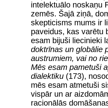
intelektuālo noskaņu 
zemēs. Šajā ziņā, do
skepticisms mums ir 
paveidus, kas varētu b
esam bijuši liecinieki
doktrīnas un globālie p
austrumiem, vai no riet
Mēs esam pametuši a
dialektiku
(173), nosod
mēs esam atmetuši s
vispār un ar aizdomā
racionālās domāšanas