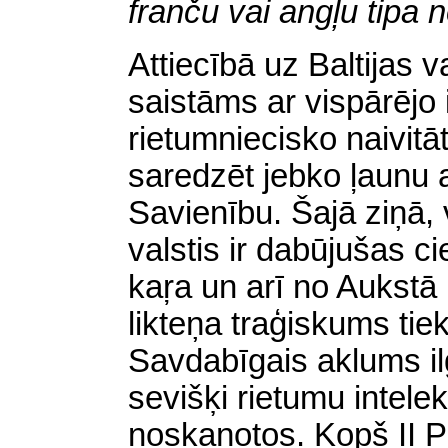
franču vai angļu tipa n
Attiecībā uz Baltijas 
saistāms ar vispārējo 
rietumniecisko naivitā
saredzēt jebko ļaunu 
Savienību. Šajā ziņā, v
valstis ir dabūjušas ci
kaŗa un arī no Aukstā 
likteņa traģiskums tie
Savdabīgais aklums il
sevišķi rietumu intelek
noskaņotos. Kopš II P