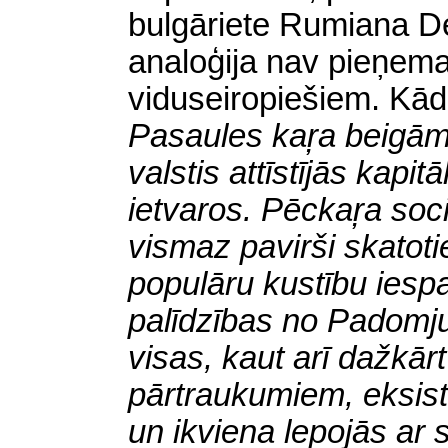
bulgāriete Rumiana D
analoģija nav
pieņem
viduseiropiešiem. Kā
Pasaules kaŗa beigām
valstis attīstījās kap
ietvaros. Pēckaŗa soc
vismaz pavirši skatoti
populāru kustību ies
palīdzības no Padomju
visas, kaut arī dažkārt
pārtraukumiem, eksistē
un ikviena lepojās ar 