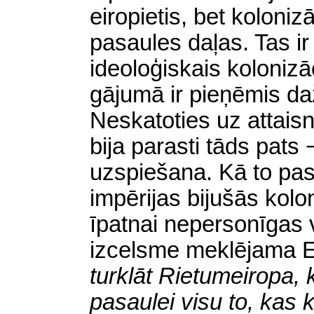
eiropietis, bet koloniz
pasaules daļas. Tas ir
ideoloģiskais kolonizā
gājumā ir pieņēmis d
Neskatoties uz attais
bija parasti tāds pat
uzspiešana. Kā to pa
impērijas bijušās kolon
īpatnai nepersonīgas 
izcelsme meklējama E
turklāt Rietumeiropa,
pasaulei visu to, kas 