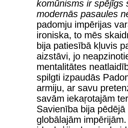
komūnisms ir spējīgs s
modernās pasaules n
padomju impērijas var
ironiska, to mēs skaid
bija patiesībā kļuvis 
aizstāvi, jo neapzinot
mentalitātes neatlaidīb
spilgti izpaudās Pado
armiju, ar savu pretenzi
savām iekaŗotajām ter
Savienība bija pēdējā
globālajām impērijām