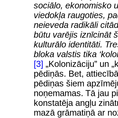
sociālo, ekonomisko u
viedokļa raugoties, pa
neieveda radikāli citā
būtu varējis iznīcināt 
kulturālo identitāti. T
bloka valstis tika ‘kol
[3]
„Kolonizāciju” un „
pēdiņās. Bet, attiecībā
pēdiņas šiem apzīmēju
noņemamas. Tā jau pi
konstatēja angļu zinā
mazā grāmatiņā ar no