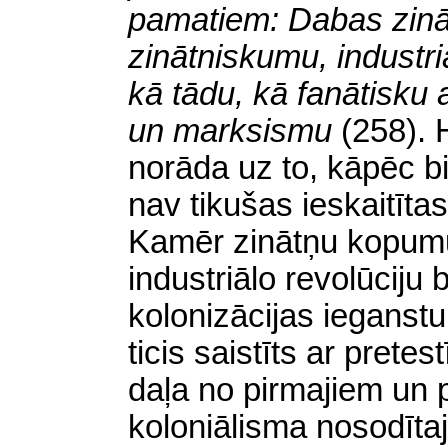
pamatiem: Dabas zinā
zinātniskumu, industriā
kā tādu, kā fanātisku 
un marksismu
(258). 
norāda uz to, kāpēc bi
nav tikušas ieskaitīta
Kamēr zinātņu kopumu
industriālo revolūciju 
kolonizācijas ieganstu
ticis saistīts ar prete
daļa no pirmajiem un
koloniālisma nosodītajie