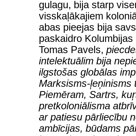
gulagu, bija starp vis
visskaļākajiem koloni
abas pieejas bija savs
paskaidro Kolumbijas 
Tomas Pavels,
piecde
intelektuālim bija nep
ilgstošas globālas imp
Marksisms-ļeņinisms t
Piemēram, Sartrs, kuŗš 
pretkoloniālisma atbrī
ar patiesu pārliecību 
ambīcijas, būdams pārl