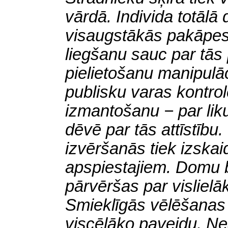
vārdā. Individa totālā
visaugstākās pakāpes 
liegšanu sauc par tās
pielietošanu manipulā
publisku varas kontro
izmantošanu − par lik
dēvē par tās attīstību.
izvēršanās tiek izskai
apspiestajiem. Domu 
pārvēršas par vislielā
Smieklīgās vēlēšanas 
viscēlāko paveidu. N