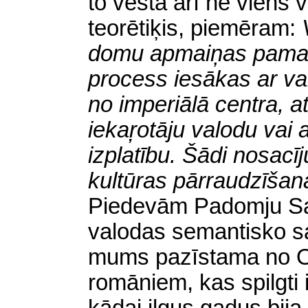
to vēsta arī ne viens 
teorētiķis, piemēram:
domu apmaiņas pamatā,
process iesākas ar va
no imperiālā centra, a
iekaŗotāju valodu vai a
izplatību. Šādi nosacī
kultūras pārraudzīšan
Piedevām Padomju Sav
valodas semantisko s
mums pazīstama no O
romāniem, kas spilgti il