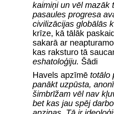
kaimiņi un
vēl mazāk t
pasaules progresa a
civilizācijas globālās
krīze, kā tālāk paskai
sakarā ar neapturamo 
kas raksturo tā sauc
eshatoloģiju.
Šādi
Havels apzīmē
totālo
panākt uzpūsta, anonī
šimbrīžam vēl nav kļu
bet kas jau spēj darb
apziņas. Tā ir ideoloģi