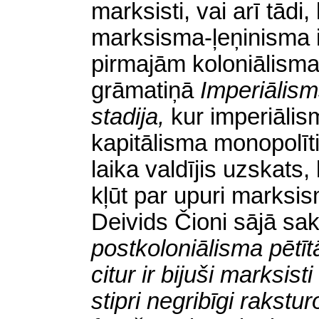
marksisti, vai arī tādi,
marksisma-ļeņinisma 
pirmajām koloniālism
grāmatiņā
Imperiālism
stadija,
kur imperiālism
kapitālisma monopolīti
laika valdījis uzskats
kļūt par upuri marksi
Deivids Čioni
sājā
sak
postkoloniālisma pētīt
citur ir bijuši marksisti
stipri negribīgi rakst