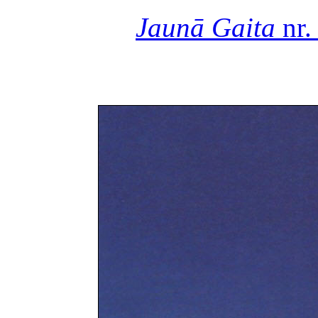
Jaunā Gaita
nr.