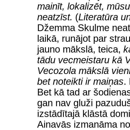
mainīt, lokalizēt, mūsu
neatzīst.
(
Literatūra u
Džemma Skulme neatk
laikā, runājot par stra
jauno mākslā, teica,
k
tādu vecmeistaru kā V
Vecozola mākslā vienmē
bet noteikti ir maiņas
.
Bet kā tad ar šodiena
gan nav gluži pazudu
izstādītajā klāstā dom
Ainavās izmanāma no