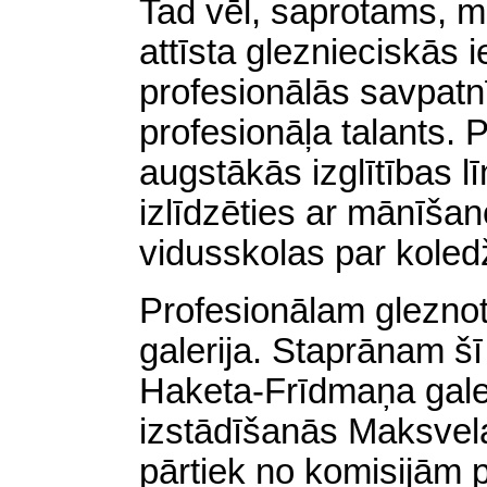
Tad vēl, saprotams, mā
attīsta gleznieciskās 
profesionālās savpat
profesionāļa talants. Pi
augstākās izglītības l
izlīdzēties ar mānīša
vidusskolas par koled
Profesionālam gleznot
galerija. Staprānam šī
Haketa-Frīdmaņa gale
izstādīšanās Maksvela 
pārtiek no komisijām 