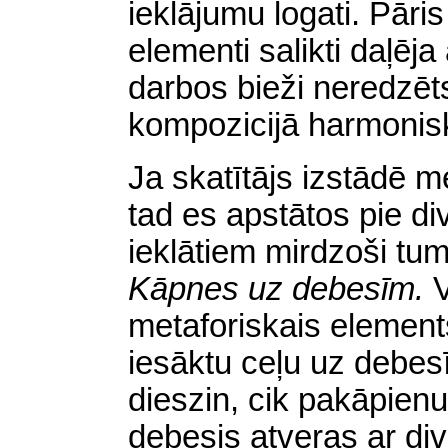
ieklājumu logati. Pāri
elementi salikti daļēj
darbos bieži neredzēt
kompozicijā harmonisk
Ja skatītājs izstādē m
tad es apstātos pie d
ieklātiem mirdzoši tu
Kāpnes uz debesīm.
V
metaforiskais element
iesāktu ceļu uz debesīm
dieszin, cik pakāpienu
debesis atveŗas ar div