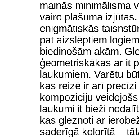
mainās minimālisma vir
vairo plašuma izjūta
enigmātiskās taisnstūr
pat aizslēptiem logiem
biedinošām akām. Gle
ģeometriskākas ar it pl
laukumiem. Varētu būt
kas reizē ir arī precīz
kompoziciju veidojošs
laukumi it bieži nodalī
kas gleznoti ar ierob
saderīgā kolorītā − tā