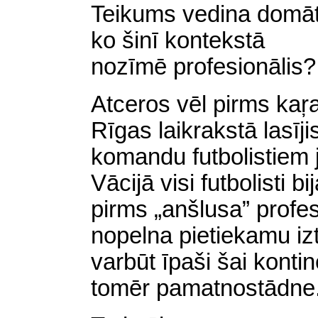
Teikums vedina domāt
ko šinī kontekstā
nozīmē profesionālis?
Atceros vēl pirms kaŗ
Rīgas laikrakstā lasīj
komandu futbolistiem j
Vācijā visi futbolisti bi
pirms „anšlusa” profes
nopelna pietiekamu izt
varbūt īpaši šai kontin
tomēr pamatnostādne