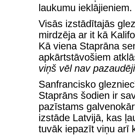
laukumu ieklājieniem.
Visās izstādītajās gl
mirdzēja ar it kā Kali
Kā viena Staprāna sen
apkārtstāvošiem atkl
viņš vēl nav pazaudēji
Sanfrancisko gleznie
Staprāns šodien ir sav
pazīstams galvenokār
izstāde Latvijā, kas ļ
tuvāk iepazīt viņu arī 