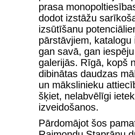
prasa monopoltiesības
dodot izstāžu sarīko
izsūtīšanu potenciāli
pārstāvjiem, katalogu
gan savā, gan iespēju 
galerijās. Rīgā, kopš
dibinātas daudzas māks
un mākslinieku attiecī
šķiet, nelabvēlīgi iet
izveidošanos.
Pārdomājot šos pama
Raimondu Staprānu dro