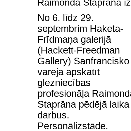
Raimonda Staprāna iz
No 6. līdz 29.
septembrim Haketa-
Frīdmaņa galerijā
(Hackett-Freedman
Gallery) Sanfrancisko
varēja apskatīt
glezniecības
profesionāļa Raimond
Staprāna pēdējā laika
darbus.
Personālizstāde.