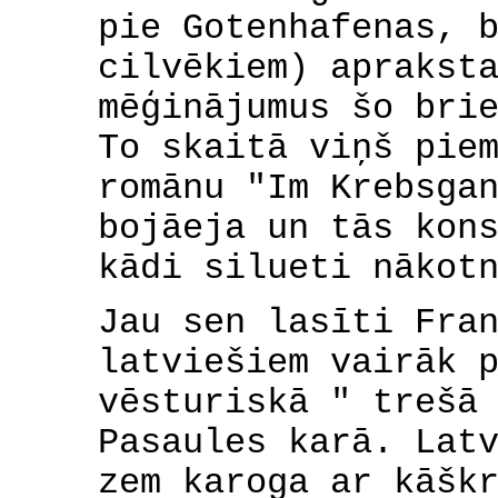
pie Gotenhafenas, 
cilvēkiem) aprakst
mēģinājumus šo bri
To skaitā viņš pie
romānu "Im Krebsga
bojāeja un tās kon
kādi silueti nākot
Jau sen lasīti Fra
latviešiem vairāk 
vēsturiskā " trešā
Pasaules karā. Lat
zem karoga ar kāšk