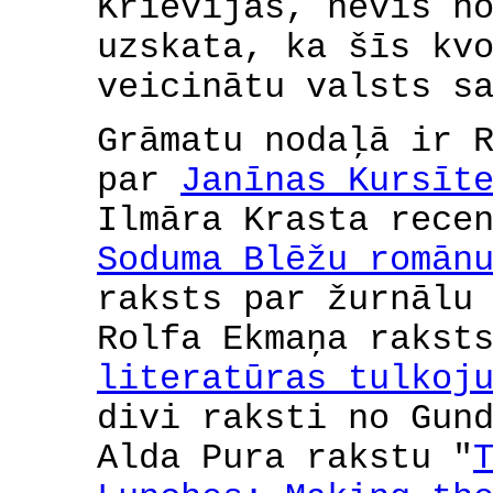
Krievijas, nevis n
uzskata, ka šīs kv
veicinātu valsts s
Grāmatu nodaļā ir 
par
Janīnas Kursīt
Ilmāra Krasta rece
Soduma Blēžu romān
raksts par žurnāl
Rolfa Ekmaņa rakst
literatūras tulkoj
divi raksti no Gun
Alda Pura rakstu "