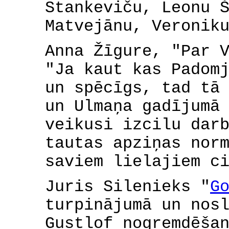
Stankeviču, Leonu 
Matvejānu, Veronik
Anna Žīgure, "Par 
"Ja kaut kas Padom
un spēcīgs, tad tā
un Ulmaņa gadījumā
veikusi izcilu dar
tautas apziņas nor
saviem lielajiem c
Juris Silenieks "
G
turpinājumā un nos
Gustlof nogremdēša