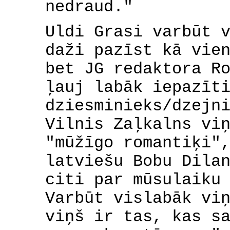
nedraud."
Uldi Grasi varbūt 
daži pazīst kā vie
bet JG redaktora R
ļauj labāk iepazīt
dziesminieks/dzejn
Vilnis Zaļkalns vi
"mūžīgo romantiķi"
latviešu Bobu Dila
citi par mūsulaiku
Varbūt vislabāk vi
viņš ir tas, kas s