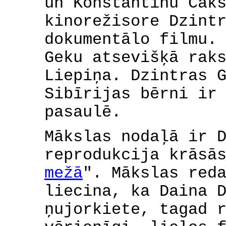
un Konstantīnu Čak
kinorežisore Dzint
dokumentālo filmu.
Geku atsevišķā rak
Liepiņa. Dzintras 
Sibīrijas bērni ir
pasaulē.
Mākslas nodaļā ir 
reprodukcija krāsā
mežā
". Mākslas red
liecina, ka Daina 
ņujorkiete, tagad 