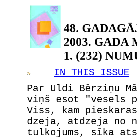
48. GADAG
2003. GADA
1. (232) NU
IN THIS ISSUE
Par Uldi Bērziņu M
viņš esot "vesels 
Viss, kam pieskara
dzeja, atdzeja no 
tulkojums, sīka at