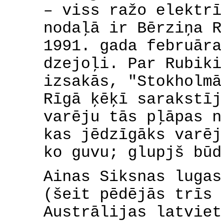
– viss ražo elektr
nodaļā ir Bērziņa 
1991. gada februār
dzejoļi. Par Rubik
izsakās, "Stokholm
Rīgā ķēķī sarakstī
varēju tās pļāpas 
kas jēdzīgāks varē
ko guvu; glupjš bū
Ainas Siksnas luga
(šeit pēdējās trīs
Austrālijas latvie