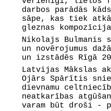
vērienīgi, lielos 
darbos parādās kād
sāpe, kas tiek atk
gleznas kompozīcij
Nikolajs Bulmanis 
un novērojumus daž
un izstādēs Rīgā 2
Latvijas Mākslas a
Ojārs Spārītis sni
dievnamu celtniecī
neatkarības atgūša
varam būt droši - 