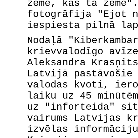
zeme, kas tā zeme"
fotogrāfija "Ejot 
iespiesta pilnā la
Nodaļā "Kiberkamba
krievvalodīgo avīz
Aleksandra Krasņit
Latvijā pastāvošie
valodas kvoti, ier
laiku uz 45 minūtē
uz "inforteida" si
vairums Latvijas k
izvēlas informācij