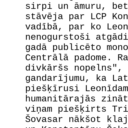
sirpi un āmuru, be
stāvēja par LCP Ko
vadībā, par ko Leo
nenogurstoši atgād
gadā publicēto mon
Centrālā padome. R
divkāršs nopelns",
gandarījumu, ka La
piešķīrusi Leonīda
humanitārajās zinā
viņam piešķirts Tr
Šovasar nākšot kla