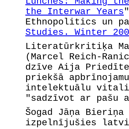
Lunches: Making th
the Interwar Years
Ethnopolitics un p
Studies. Winter 20
Literatūrkritiķa M
(Marcel Reich-Rani
dzīve Aija Priedīt
priekšā apbrīnojam
intelektuālu vital
"sadzīvot ar pašu 
Šogad Jāņa Bieriņa
izpelnījušies latv