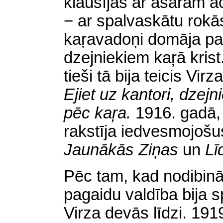
klausījās ar asarām ac
− ar spalvaskātu rokās,
kaŗavadoņi domāja pa
dzejniekiem kaŗā kris
tieši tā bija teicis V
Ejiet uz kantori, dzejni
pēc kaŗa.
1916. gadā,
rakstīja iedvesmojošus
Jaunākās Ziņas
un
Lī
Pēc tam, kad nodibināj
pagaidu valdība bija s
Virza devās līdzi. 19