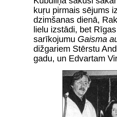
Kubuliņa sākusi sakār
kuŗu pirmais sējums i
dzimšanas dienā, Rak
lielu izstādi, bet Rīga
sarīkojumu
Gaisma a
dižgariem Stērstu And
gadu, un Edvartam Vi