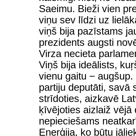
Saeimu. Bieži vien pr
viņu sev līdzi uz liel
viņš bija pazīstams ja
prezidents augsti novē
Virza necieta parlame
Viņš bija ideālists, kuŗ
vienu gaitu − augšup.
partiju deputāti, savā 
strīdoties, aizkavē Lat
ķīvējoties aizlaiž vējā
nepieciešams neatkarī
Enerģija, ko būtu jālie