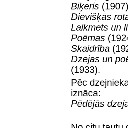
Biķeris
(1907)
Dievišķās rot
Laikmets un l
Poēmas
(192
Skaidrība
(19
Dzejas un p
(1933).
Pēc dzejniek
iznāca:
Pēdējās dzej
No citu tautu