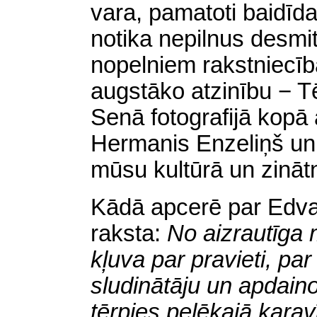
vara, pamatoti baidīd
notika nepilnus desmi
nopelniem rakstniecī
augstāko atzinību − 
Senā fotografijā kopā a
Hermanis Enzeliņš un V
mūsu kultūrā un zināt
Kādā apcerē par Edvar
raksta:
No aizrautīga 
kļuva par pravieti, pa
sludinātāju un apdaino
tērpies pelēkajā kaŗavī