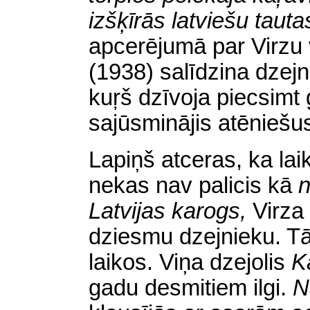
izšķīrās latviešu tautas
apcerējumā par Virzu
(1938) salīdzina dzejn
kuŗš dzīvoja piecsimt
sajūsminājis atēniešu
Lapiņš atceras, ka lai
nekas nav palicis kā
n
Latvijas karogs,
Virza
dziesmu dzejnieku. Tā
laikos. Viņa dzejolis
K
gadu desmitiem ilgi.
N