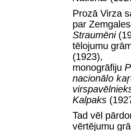
Prozā Virza
s
par Zemgales
Straumēni
(1
tēlojumu grā
(1923),
monogrāfiju
P
nacionā
lo kaŗ
virspavēlniek
Kalpaks
(1927
Tad vēl pārdo
vērtējumu gr