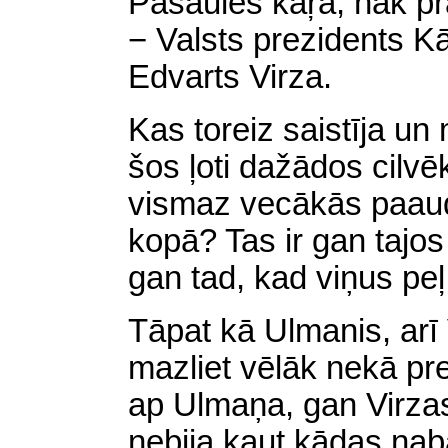
Pasaules kaŗa, nāk prāt
− Valsts prezidents K
Edvarts Virza.
Kas toreiz saistīja un
šos ļoti dažādos cilvē
vismaz vecākās paaudz
kopā? Tas ir gan tajos
gan tad, kad viņus peļ
Tāpat kā Ulmanis,
arī
mazliet vēlāk nekā pr
ap Ulmaņa, gan Virza
nebija kaut kādas na