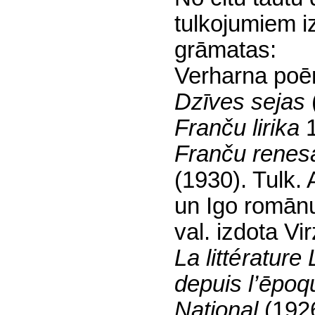
tulkojumiem i
grāmatas:
Verharna poē
Dzīves sejas
Franču lirika
Franču renesa
(1930). Tulk. 
un Igo romān
val. izdota Vi
La litt
é
rature 
depuis l
’
ēpoq
National
(192