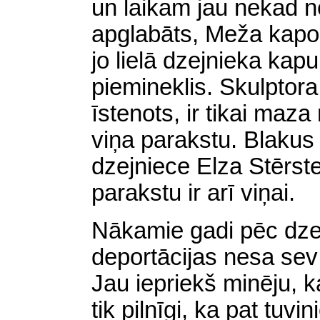
un laikam jau nekad n
apglabāts, Meža kapos
jo lielā dzejnieka ka
piemineklis. Skulptor
īstenots, ir tikai maz
viņa parakstu. Blakus
dzejniece Elza Stērst
parakstu ir arī viņai.
Nākamie gadi pēc dze
deportācijas nesa sev 
Jau iepriekš minēju, k
tik pilnīgi, ka pat tuv