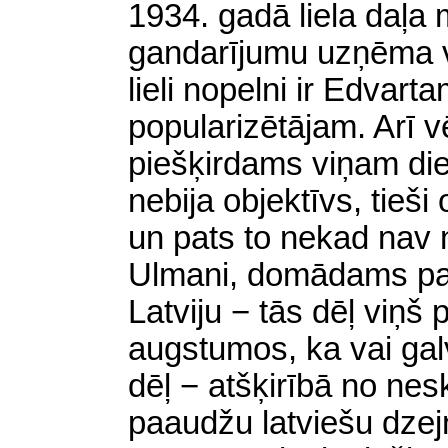
1934. gadā liela daļa
gandarījumu uzņēma v
lieli nopelni ir Edvar
popularizētājam. Arī v
piešķirdams
viņam di
nebija objektīvs, tieši 
un pats to nekad nav n
Ulmani, domādams par
Latviju − tās dēļ viņš
augstumos, ka vai galv
dēļ − atšķirībā no ne
paaudžu latviešu dzej