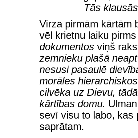
Tās klausās 
Virza pirmām kārtām b
vēl krietnu laiku pirm
dokumentos
viņš raks
zemnieku plašā neaptv
nesusi pasaulē dievība
morāles hierarchiskos
cilvēka uz Dievu, tādā
kārtības domu.
Ulmani
sevī visu to labo, ka
saprātam.