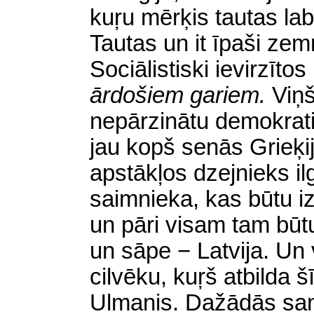
kuŗu mērķis tautas labk
Tautas un it īpaši zemn
Sociālistiski ievirzīto
ārdošiem gariem.
Viņš
nepārzinātu
demokrati
jau kopš senās Grieķij
apstākļos dzejnieks il
saimnieka, kas būtu iz
un pāri visam tam būtu
un sāpe − Latvija. Un 
cilvēku, kuŗš atbilda 
Ulmanis. Dažādās san