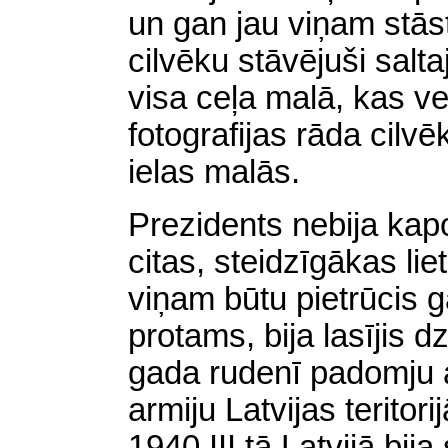
un gan jau viņam stāst
cilvēku stāvējuši salt
visa ceļa malā, kas 
fotografijas rāda cilv
ielas malās.
Prezidents nebija kapo
citas, steidzīgākas liet
viņam būtu pietrūcis 
protams, bija lasījis d
gada rudenī padomju a
armiju Latvijas teritori
1940.III tā Latvijā bija