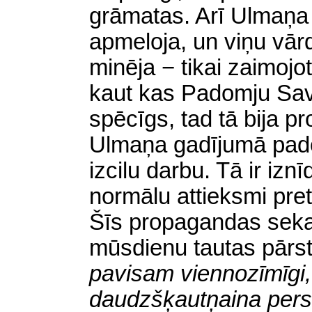
grāmatas. Arī Ulmaņa 
apmeloja, un viņu vārd
minēja − tikai zaimojo
kaut kas Padomju Sav
spēcīgs, tad tā bija p
Ulmaņa gadījumā pado
izcilu darbu. Tā ir izn
normālu attieksmi pret
Šīs propagandas sekas
mūsdienu tautas pārstā
pavisam viennozīmīgi,
daudzšķautņaina per