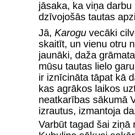
jāsaka, ka
viņa darbu 
dzīvojošās tautas apzi
Jā,
Karogu
vecāki cil
skaitīt, un vienu otru 
jaunāki, daža grāmata 
mūsu tautas lielo gar
ir iznīcināta tāpat kā
kas agrākos laikos uz
neatkarības sākumā Vi
izrautus, izmantoja daž
Varbūt tagad šai ziņā n