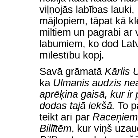
viļņojās labības lauki, 
mājlopiem, tāpat kā kl
miltiem un pagrabi ar
labumiem, ko dod Latvi
mīlestību kopj.
Savā grāmatā
Kārlis
ka
Ulmanis audzis nea
aprēķina gaisā, kur ir
dodas tajā iekšā.
To p
teikt arī par
Rāceņiem
Billītēm
,
kur viņš uzau