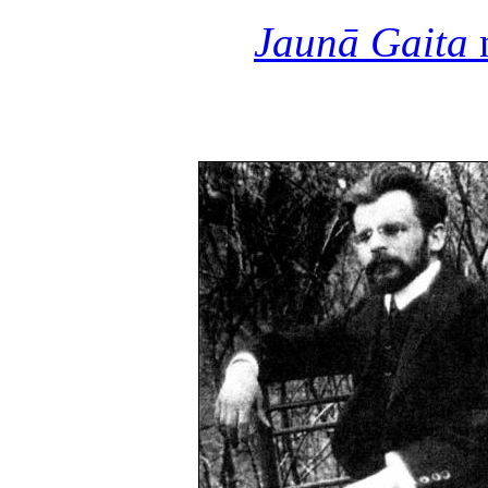
Jaunā Gaita
n