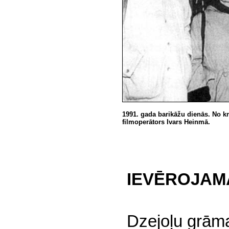
1991. gada barikāžu dienās. No k
filmoperātors Ivars
Heinmā
.
IEVĒROJAM
Dzejoļu grām