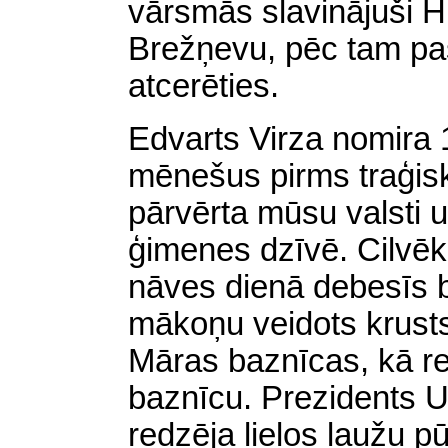
vārsmās slavinājuši Hi
Brežņevu, pēc tam paš
atcerēties.
Edvarts Virza nomira 
mēnešus pirms traģis
pārvērta mūsu valsti u
ģimenes dzīvē. Cilvēki
nāves dienā debesīs b
mākoņu veidots krusts
Māras baznīcas, kā 
baznīcu. Prezidents U
redzēja lielos ļaužu p