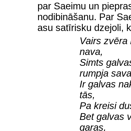
par Saeimu un piepras
nodibināšanu. Par Saei
asu satīrisku dzejoli,
Vairs zvēra 
nava,
Simts galva
rumpja sava
Ir galvas na
tās,
Pa kreisi d
Bet galvas v
gaŗas,