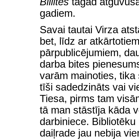
Billītes
tagad atguvušā
gadiem.
Savai tautai Virza ats
bet, līdz ar atkārtoti
pārpublicējumiem, dau
darba bites pienesums
varām mainoties, tika
tīši sadedzināts vai v
Tiesa, pirms tam vis
tā man stāstīja kāda 
darbiniece. Bibliotēku 
daiļrade jau nebija vi