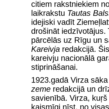
citiem rakstniekiem no
laikrakstu
Tautas Bals
idejiski vadīt Ziemeļla
drošināt iedzīvotājus
pārcēlās uz Rīgu un 
Kareivja
redakcijā. Šis
kareivju nacionālā ga
stiprināšanai.
1923.gadā Virza sāka
zeme
redakcijā un dr
savienībā. Virza, kuŗš 
kaismīgi nīst, no visas 