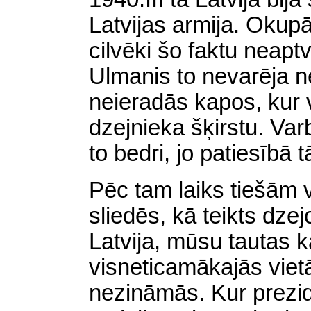
Latvijas armija. Okupā
cilvēki šo faktu neapt
Ulmanis to nevarēja n
neieradās kapos, kur v
dzejnieka šķirstu. Var
to bedri, jo patiesībā 
Pēc tam laiks tiešām 
sliedēs, kā
teikts dzej
Latvija, mūsu tautas ka
visneticamākajās vie
nezināmās. Kur prezid