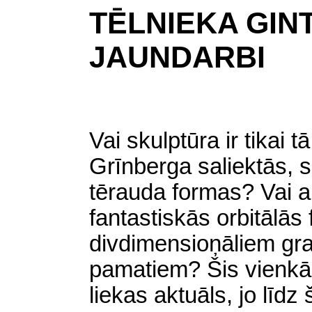
TĒLNIEKA GIN
JAUNDARBI
Vai skulptūra ir tikai t
Grīnberga saliektās, 
tērauda formas? Vai ar
fantastiskās orbitālās
divdimensioņāliem gr
pamatiem? Šis vienkā
liekas aktuāls, jo līd