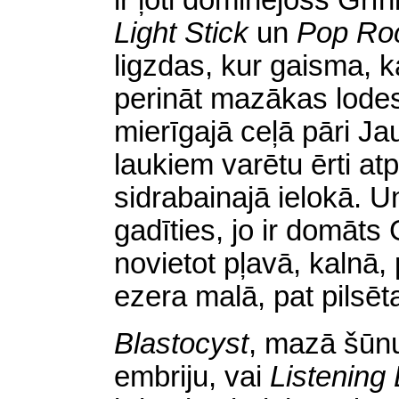
ir ļoti dominējošs Grī
Light Stick
un
Pop Ro
ligzdas, kur gaisma, k
perināt mazākas lode
mierīgajā ceļā pāri J
laukiem varētu ērti at
sidrabainajā ielokā. U
gadīties, jo ir domāts
novietot pļavā, kalnā, 
ezera malā, pat pilsēt
Blastocyst
,
mazā šūnu
embriju, vai
Listening