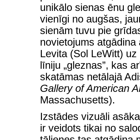
unikālo sienas ēnu gl
vienīgi no augšas, jau
sienām tuvu pie grīda
novietojums atgādina
Levita (Sol LeWitt) uz
līniju „gleznas”, kas a
skatāmas netālajā Adi
Gallery of American A
Massachusetts).
Izstādes vizuāli asāka
ir veidots tikai no sa
tālienes tas atgādina 