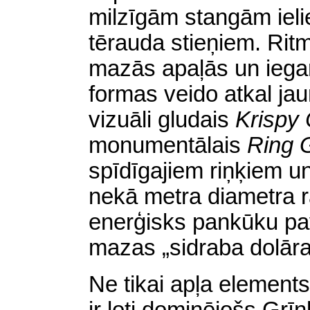
milzīgām stangām ieli
tērauda stieņiem. Ritm
mazās apaļās un iegar
formas veido atkal jau
vizuāli gludais
Krispy
monumentālais
Ring 
spīdīgajiem riņķiem u
nekā metra diametra rā
enerģisks pankūku pa
mazas „sidraba dolār
Ne tikai apļa elements