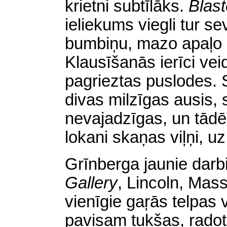
krietni subtīlāks.
Blas
ieliekums viegli tur s
bumbiņu, mazo apaļo 
Klausīšanās ierīci ve
pagrieztas puslodes. 
divas milzīgas ausis,
nevajadzīgas, un tādēļ
lokani skaņas viļņi, u
Grīnberga jaunie darbi
Gallery
,
Lincoln, Mass
vienīgie gaŗās telpas 
pavisam tukšas, radot 