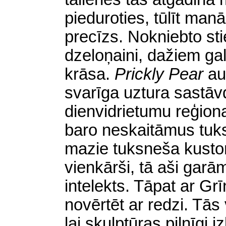
pieduroties, tūlīt ma
precīzs. Nokniebto stieņ
dzeloņaini, dažiem gal
krāsa.
Prickly Pear
au
svarīga uztura sastāv
dienvidrietumu reģion
baro neskaitāmus tuks
mazie tuksneša kustoņ
vienkārši, tā aši garām
intelekts. Tāpat ar Gr
novērtēt ar redzi. Tās 
lai skulptūras pilnīgi 