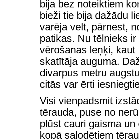
bija bez noteiktiem k
bieži tie bija dažādu 
varēja velt, pārnest, 
patikas. Nu tēlnieks ir
vērošanas leņķi, kaut i
skatītāja auguma. Daž
divarpus metru augstu
citās var ērti iesniegt
Visi vienpadsmit izstād
tērauda, puse no nerū
plūst cauri gaisma un g
kopā salodētiem tērau