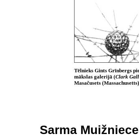
Tēlnieks Gints Grīnbergs pi
mākslas galerijā
(
Clark Gal
Masačusets (Massachusetts) 
Sarma Muižniece