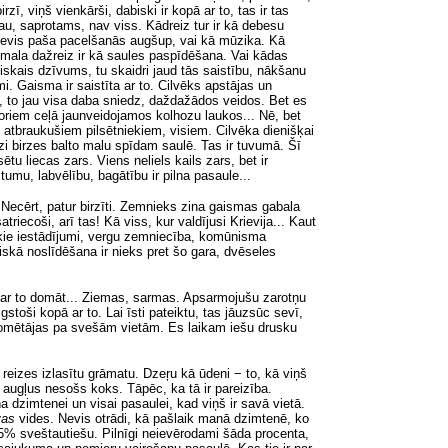
ī, viņš vienkārši, dabiski ir kopā ar to, tas ir tas
au, saprotams, nav viss. Kādreiz tur ir kā debesu
 tevis paša pacelšanās augšup, vai kā mūzika. Kā
 mala dažreiz ir kā saules paspīdēšana. Vai kādas
liskais dzīvums, tu skaidri jaud tās saistību, nākšanu
. Gaisma ir saistīta ar to. Cilvēks apstājas un
Nu, to jau visa daba sniedz, daždažādos veidos. Bet es
aktoriem ceļā jaunveidojamos kolhozu laukos... Nē, bet
 atbraukušiem pilsētniekiem, visiem. Cilvēka dienišķai
edzi birzes balto malu spīdam saulē. Tas ir tuvumā. Šī
tu liecas zars. Viens neliels kails zars, bet ir
umu, labvēlību, bagātību ir pilna pasaule...
 Necērt, patur birzīti. Zemnieks zina gaismas gabala
iecoši, arī tas! Kā viss, kur valdījusi Krievija... Kaut
iskie iestādījumi, vergu zemniecība, komūnisma
iskā noslīdēšana ir nieks pret šo gara, dvēseles
 par to domāt... Ziemas, sarmas. Apsarmojušu zarotņu
stoši kopā ar to. Lai īsti pateiktu, tas jāuzsūc sevī,
nomētājas pa svešām vietām. Es laikam iešu drusku
eizes izlasītu grāmatu. Dzeŗu kā ūdeni − to, kā viņš
 augļus nesošs koks. Tāpēc, ka tā ir pareizība.
a dzimtenei un visai pasaulei, kad viņš ir savā vietā.
vas
vides. Nevis otrādi, kā pašlaik manā dzimtenē, ko
 45% sveštautiešu. Pilnīgi neievērodami šāda procenta,