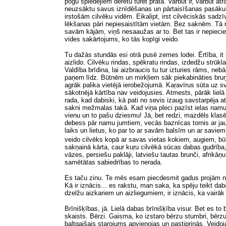
pogu spiedējiem derētu turēt prātā. Varbūt ir, varbūt a
neuzsāktu savus iznīdēšanas un pārtaisīšanas pasāku
irstošām cilvēku vidēm. Eikalipt, irst cilvēciskās sad
lēkšanas pāri nepiesaistītām vietām. Bez saknēm. Tā na
savām kājām, viņš nesaaužas ar to. Bet tas ir nepiecieš
vides sakārtojums, ko tās kopīgi veido.
Tu dažās stundās esi otrā pusē zemes lodei. Ērtība, it 
aizlido. Cilvēku rindas, spēkratu rindas, izdedžu strū
Valdība brīdina, lai aizbraucis tu tur izturies rāms, ne
paņem līdz. Būtnēm un mirkļiem sāk piekabināties bruņ
agrāk palika vietējā ierobežojumā. Kaŗavīrus sūta uz sv
sākotnējā kārtība nav veidojusies. Atmests, pārāk lielā
rada, kad dabiski, kā pati no sevis izaug savstarpēja 
sakni mežmalas takā. Kad viņa pleci pazīst ielas namu
vienu un to pašu dziesmu! Jā, bet redzi, mazdēls klasē p
debess pār namu jumtiem, vecās baznīcas tornis ar jauno
laiks un lietus, ko par to ar savām balsīm un ar saviem 
veido cilvēks kopā ar savas vietas kokiem, augiem, b
sakņainā kārta, caur kuŗu cilvēkā sūcas dabas gudrība, 
vāzes, persiešu paklāji, latviešu tautas brunči, afrikā
samētātas sabiedrības to nerada.
Es taču zinu. Te mēs esam piecdesmit gadus projām no L
Kā
ir iznācis... es rakstu, man saka, ka spēju teikt d
dzelžu aizkariem un aizliegumiem, ir iznācis, ka vairāk
Brīnišķības, jā. Lielā dabas brīnišķība visur. Bet es t
skaists. Bērzi. Gaisma, ko izstaro bērzu stumbri, bērzu
baltgaišais starojums apvienojas un pastiprinās. Veido