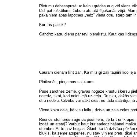
Rietumu debesspusē uz kalnu grēdas aug vēl viens eikali
tādi pat iešķēlumi, žuburu atstatā līgošanās vējā. Man 
pakalniem abas lapotnes „redz” viena otru, starp tām 
Kur tas paliek?
Gandrīz katru dienu par tevi pierakstu. Kaut kas līdzī
Caurām dienām krīt zari. Kā milzīgi zaļi tauriņi lido lej
Plaiksnās, pieņemas sajukums.
Puse zarotnes zemē, gravas nogāze krustu šķērsu piekrit
neredz, tikai, kad noiet lejā uz ceļa. Drusku, dažās vie
otru nedēļu. Cilvēks var sākt ciest no tāda saārdījuma 
Viena koka daļa, kā visu laiku, dzīva un zaļa ceļas pr
Resnos stumbrus zāģē pa posmiem, tie krīt un krājas nog
izgāž un atstāj? Varbūt kaut kur sadedzināšanai malkā. T
stumbru. Ar to nav beigas. Šķiet, ka tā dzīvība pēkšņi 
bluķis, kā zemē atspēries, nu stāv viņiem pretī, tikai ar