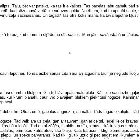
pts. Tālu, bet var pateikt, ka tas ir eikalipts. Tas paceļas labu gabalu pāri 
pretī, kad sēžu savā vietā pie virtuves galda. No rītiem, kad to apspīd saule
ir viņu zaļā sazināšanās. Un tagad? Tas otrs koks mana, ka tava lapotne kļūs
gs kā toreiz, kad mamma šķīrās no šīs saules. Man jāiet savā istabā un jāpier
*
ā cauri lapotnei. To īsā aizķeršanās citā zarā arī atgādina tauriņa negludo lido
usi stumbru bluķiem. Gludi, blāvi apaļu malu bluķi. Kā lielie sagrieztie gaļas
tās, kur krūmi plānāki, cauri vīd blāvajiem bluķiem piekritusi nogāze. Kaimiņam
ap sevi.
etī debesīm. Otra zemē, gabalos sagriezta, samalta. Tāds tagad eikalipts. Tā
āzē. Tad velk ārā uz ceļa, gan ar tauvām, gan ar celtni. Ieceļ lielos kravas r
as būtu labāk. Tad atkal zāģēs, skaldīs, nesīs, kraus − kā tu viņus strādini, e
sadalās, pārmetas katrā atsevišķā bluķī. Kaut kā acumirklīgi piemērojas apstā
 piepūli un spēku pārvarams. Kad tik ilgi, tik uzticīgi pēc augstiem likumiem au