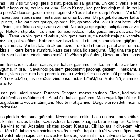
as viss tur viegli pieslīd klāt, piedalās šai gaismā. Un kad cilvēks ieiet birz
š ir kopā ar to, tas ieplūst viņā. Dievs Kungs, kas par izgudrojumu! Un tas j
 priekšā debess gaisma viegli iegrimst zāles stiebros starp bērziem. Vai kā
 labestības izpaušanās, iestarošanās citās būtnēs. Un pa gabalu birzes baltā
uses, it kā kaut kas garīgs, gaisīgs. Nē, gaismai visu laiku ir klāt bērzu vie
 stāviem, dusēšanas viņu zaros ziemā. No sakņu spurgaliņu salipšanas ar zemi
gs! Noteikti stiprāks. Tas viņam tur pasniedzas, liela, gaiša, brīva dāvana. 
Bija... Tāpat kā viņi gāza cilvēkus, viņi gāza bērzus, tie nedrīkstēja palikt tr
rztala, pat vairākas. Katram sava baznīca... Ļoti labi, saimniekam, gājējiem,
zej, vai nonāc. Vai birztala atnāk pie tevis. Tu strādā tīrumā, pacel acis, un r
irzis − katrs bērza stumbrs, katrs zars raida šo starojumu. Miglainā rītā pār sē
da zara baltums viegli mirgo miglā. Cilvēkam jānočukst, Dievs, ar kādu skaist
. Iesūcas cilvēkos, dainās, šis baltais gaišums. Tie tad arī sāk to atstarot.
ārgums, ir, bija... Savainots pa šiem piecdesmit padomju gadiem − neticami, satr
nktus, viens pēc otra bez pārtraukuma tur veidojušies un valdījuši pretcilvēc
zētā noziedzība, tas nomācis viņu pašu tautas brīnišķību. Materiālā, saimniec
s ar to.
zaļums, palu ūdeņi pļavās. Purenes. Stingras, mazas saulītes. Dievs, kad sāk
i bērnības svētdienu rīti. Atkal šis baltais gaišums. Man vajadzēja būt tur. Ilg
 pusgadusimta vecām atmiņām. Mēs te mētājamies. Dārgi, vienreizdoti mūži 
 redzēsiet.
o plaukta Hamsuna grāmatu. Nevaru vairs nolikt. Lasu un lasu, jau vairākas r
lintīm, savos ļaudīs, savā valodā, kā viņš izaug no tā un ieaug tur. Kā liels
ā viņš to mīl. Apstājas, skatās apkārt. Klausās. Cik labi tas ir cilvēkam, viņ
iniet tām būt labiem saimniekiem savās zemēs, kopt un turēt
savas
mājas,
sa
ļaut valstī okupācijas laikā savestos krievus, šķīdināt mazo latviešu tautu ar