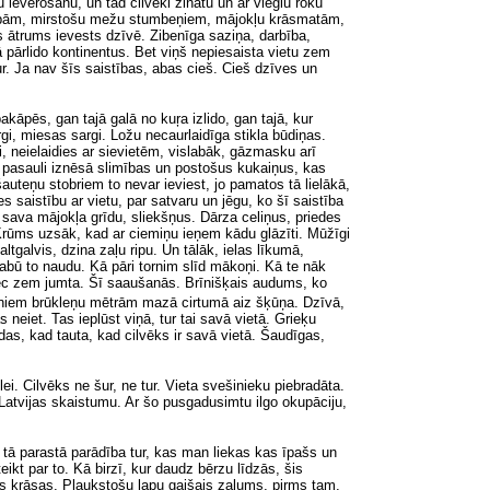
 ievērošanu, un tad cilvēki zinātu un ar vieglu roku
dībām, mirstošu mežu stumbeņiem, mājokļu krāsmatām,
s ātrums ievests dzīvē. Zibenīga saziņa, darbība,
 pārlido kontinentus. Bet viņš nepiesaista vietu zem
ur. Ja nav šīs saistības, abas cieš. Cieš dzīves un
kāpēs, gan tajā galā no kuŗa izlido, gan tajā, kur
gi, miesas sargi. Ložu necaurlaidīga stikla būdiņas.
ni, neielaidies ar sievietēm, vislabāk, gāzmasku arī
a pasauli iznēsā slimības un postošus kukaiņus, kas
auteņu stobriem to nevar ieviest, jo pamatos tā lielākā,
saistību ar vietu, par satvaru un jēgu, ko šī saistība
 sava mājokļa grīdu, sliekšņus. Dārza celiņus, priedes
Krūms uzsāk, kad ar ciemiņu ieņem kādu glāzīti. Mūžīgi
tgalvis, dzina zaļu ripu. Un tālāk, ielas līkumā,
dabū to naudu. Kā pāri tornim slīd mākoņi. Kā te nāk
liec zem jumta. Šī saaušanās. Brīnišķais audums, ko
eniem brūkleņu mētrām mazā cirtumā aiz šķūņa. Dzīvā,
neiet. Tas ieplūst viņā, tur tai savā vietā. Grieķu
das, kad tauta, kad cilvēks ir savā vietā. Šaudīgas,
. Cilvēks ne šur, ne tur. Vieta svešinieku piebradāta.
Latvijas skaistumu. Ar šo pusgadusimtu ilgo okupāciju,
, tā parastā parādība tur, kas man liekas kas īpašs un
kt par to. Kā birzī, kur daudz bērzu līdzās, šis
es krāsas. Plaukstošu lapu gaišais zaļums, pirms tam,