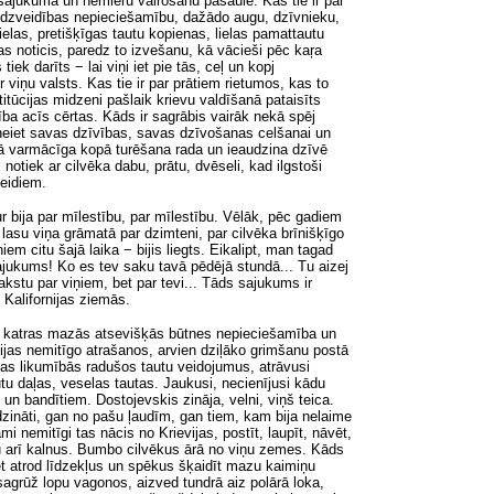
a sajukuma un nemieru vairošanu pasaulē.
Kas
tie ir par
daudzveidības nepieciešamību, dažādo augu, dzīvnieku,
ielas, pretišķīgas tautu kopienas, lielas pamattautu
as noticis, paredz to izvešanu, kā vācieši pēc kaŗa
ek darīts − lai viņi iet pie tās, ceļ un kopj
 viņu valsts. Kas tie ir par prātiem rietumos, kas to
itūcijas midzeni pašlaik krievu valdīšanā pataisīts
ība acīs cērtas. Kāds ir sagrābis vairāk nekā spēj
s neiet savas dzīvības, savas dzīvošanas celšanai un
kā varmācīga kopā turēšana rada un ieaudzina dzīvē
otiek ar cilvēka dabu, prātu, dvēseli, kad ilgstoši
eidiem.
 bija par mīlestību, par mīlestību. Vēlāk, pēc gadiem
lasu viņa grāmatā par dzimteni, par cilvēka brīnišķīgo
 citu šajā laika − bijis liegts. Eikalipt, man tagad
sajukums!
Ko
es tev saku tavā pēdējā stundā... Tu aizej
kstu par viņiem, bet par tevi... Tāds sajukums ir
 Kalifornijas ziemās.
zē katras mazās atsevišķās būtnes nepieciešamība un
jas nemitīgo atrašanos, arvien dziļāko grimšanu postā
bas likumībās radušos tautu veidojumus, atrāvusi
utu daļas, veselas tautas. Jaukusi,
necienījusi kādu
 un bandītiem. Dostojevskis zināja, velni, viņš teica.
udzināti, gan no pašu ļaudīm, gan tiem, kam bija nelaime
i nemitīgi tas nācis no Krievijas, postīt, laupīt, nāvēt,
u arī kalnus. Bumbo cilvēkus ārā no viņu zemes. Kāds
et atrod līdzekļus un spēkus šķaidīt mazu kaimiņu
sagrūž lopu vagonos, aizved tundrā aiz polārā loka,