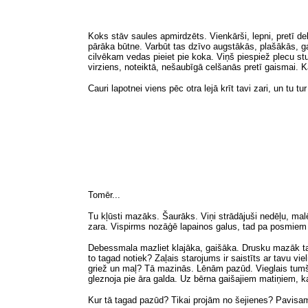
Koks stāv saules apmirdzēts. Vienkārši, lepni, pretī de
pārāka būtne. Varbūt tas dzīvo augstākās, plašākās, 
cilvēkam vedas pieiet pie koka. Viņš piespiež plecu st
virziens, noteiktā, nešaubīgā celšanās pretī gaismai. 
Cauri lapotnei viens pēc otra lejā krīt tavi zari, un tu tu
Tomēr...
Tu kļūsti mazāks. Šaurāks. Viņi strādājuši nedēļu, malē
zara. Vispirms nozāģē lapainos galus, tad pa posmiem
Debessmala mazliet klajāka, gaišāka. Drusku mazāk tav
to tagad notiek? Zaļais starojums ir saistīts ar tavu v
griež un maļ? Tā mazinās. Lēnām pazūd. Vieglais tumšz
gleznoja pie āra galda. Uz bērna gaišajiem matiņiem, k
Kur tā tagad pazūd? Tikai projām no šejienes? Pavisa