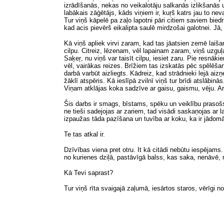
izrādīšanās, nekas no veikalotāju salkanās izlikšanās
labākais zāģētājs, kāds viņiem ir, kuŗš katrs jau to ne
Tur viņš kāpelē pa zaļo lapotni pāri citiem saviem bie
kad acis pievērš eikalipta saulē mirdzošai galotnei. Jā,
Kā viņš apliek virvi zaram, kad tas jāatsien zemē laiš
cilpu. Citreiz, lēzenam, vēl lapainam zaram, viņš uzguļ
Saķeŗ, nu viņš var taisīt cilpu, iesiet zaru. Pie resn
vēl, vairākas reizes. Brīžiem tas izskatās pēc spēlēša
darbā varbūt aizliegts. Kādreiz, kad strādnieki lejā a
žāklī atspēris. Kā ieslīpā zvilnī viņš tur brīdi atslābi
Viņam atklājas koka sadzīve ar gaisu, gaismu, vēju. Ar
Šis darbs ir smags, bīstams, spēku un veiklību prasošs
ne tieši sadejojas ar zariem, tad visādi saskaņojas ar 
izpaužas tāda pazīšana un tuvība ar koku, ka ir jādomā 
Te tas atkal ir.
Dzīvības viena pret otru. It kā citādi nebūtu iespējams
no kurienes dziļā, pastāvīgā balss, kas saka, nenāvē, 
Kā Tevi saprast?
Tur viņš rīta svaigajā zaļumā, iesārtos staros, vērīgi no