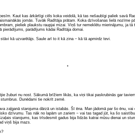
besīm. Kaut kas ārkārtīgi cēls koka veidolā, kā tas nešaubīgi paliek savā Radīt
gaismainākās jomās. Tuvāk Radītāja prātam. Koka dzīvošanas lielā nozīme p
umbram, pieliek plaukstu raupjai mizai. Viņš tur nemeklētu mierinājumu, ja tā
Kā pierādījums, parādījums kādai Radītāja domai.
r stāvi kā uzvarētājs. Saule arī to it kā zina − kā tā apmirdz tevi.
*
jie žuburi nu nost. Sākumā brīžiem likās, ka viņi tikai paskrubinās gar taviem
 stumbrus. Dunēdami tie nokrīt zemē.
a zaļganā starojuma dārzā un istabās. Šī ēna. Man jādomā par šo ēnu, vai elp
ielisko dzīvumu. Tas nāk no lapām un zariem − vai tas tagad jūt, ka šo saistīb
aļais starojums, kas trīsdesmit gadus bija līdzās katrai mūsu dienai un stu
ad viņš bija mazs.
m?