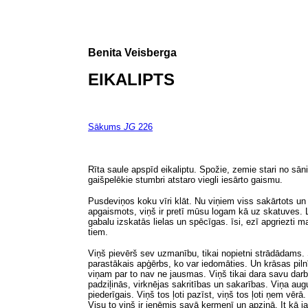
Benita Veisberga
EIKALIPTS
Sākums
JG
226
Rīta saule apspīd eikaliptu. Spožie, zemie stari no sān
gaišpelēkie stumbri atstaro viegli iesārto gaismu.
Pusdeviņos koku vīri klāt. Nu viņiem viss sakārtots un
apgaismots, viņš ir pretī mūsu logam kā uz skatuves. L
gabalu izskatās lielas un spēcīgas. īsi, ezī apgriezti
tiem.
Viņš pievērš sev uzmanību, tikai nopietni strādādams. 
parastākais apģērbs, ko var iedomāties. Un krāsas pil
viņam par to nav ne jausmas. Viņš tikai dara savu darb
padziļinās, virknējas sakritības un sakarības. Viņa a
piederīgais. Viņš tos ļoti pazīst, viņš tos ļoti ņem v
Visu to viņš ir ieņēmis savā ķermenī un apziņā. It kā 