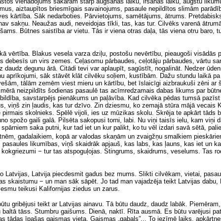
trastos vienādojums sakaram starp augšanas laiku, iršanas laiku, augstu likumu
mus, aiztaupītos briesmīgais savainojums, pasaule nepildītos slimām parā
zīves kārtība. Sāk nedarboties. Pārvietojums, samētājums, ātrums. Pretdabisk
v sakņu. Neaužas audi, neveidojas tīkli, tas, kas tur. Cilvēks varenā ātrumā
ams. Būtnes saistība ar vietu. Tās ir viena otras daļa, tās viena otru baro, t
kā vērtība. Blakus vesela varza dziļu, postošu nevērtību, pieaugoši visādās pa
klas debesīs un virs zemes. Ceļasomu pārbaudes, ceļotāju pārbaudes, vārtu sar
bāz daudz degunu ārā. Citādi tevi var aplaupīt, sagūstīt, nogalināt. Nedzer ūde
u aprīkojumi, sāk stāvēt klāt cilvēku soļiem, kustībām. Dažu stundu laikā p
ešām, tālām zemēm viest mieru un kārtību, bet īslaicīgi aizbraukuši zēni ar š
 mērā neizpildīts šodienas pasaulē tas acīmredzamais dabas likums par būtnes 
atbildība, savstarpējs pienākums un paļāvība. Kad cilvēka pēdas tumsā pazīst
s, viņš zin ļaudis, kas tur dzīvo. Zin dziesmu, ko zemajā stūra mājā vecais 
irmais skolnieks. Spēlē vijoli, ies uz mūzikas skolu. Skrēja te apkārt tāds bal
 spožo gaili galā. Pilsēta sakopusi torni, labi. Nu viņi taisīs ielu, kam viņi 
spārniem saka putni, kur tad iet un kur palikt, ko
tu vēl izdari savā sētā, pa
ūtnēm, gadalaikiem, kopā ar valodas skaņām un zvaigžņu smalkiem pieskāri
pasaules likumības, viņš skaidrāk apjauš, kas labs, kas ļauns, kas iet un kas 
ņu kokgriezumi − tur tas atspoguļojas. Stingrums, skaidrums, veselums. Tas ro
atvijas, Latvija piecdesmit gadus bez mums. Slikti cilvēkam, vietai, pasaulei
abas skaistumu − un man sāk sāpēt. Jo tad man vajadzēja teikt Latvijas dabu, 
 esmu teikusi Kalifornijas ziedus un zarus.
o būtu gribējusi teikt ar Latvijas ainavu. Tā būtu daudz, daudz labāk. Piemēram
 baltā tāss. Stumbru gaišums. Dienā, naktī. Rīta ausmā. Es būtu varējusi patei
jas tādas īpašas gaismas vieta. Gaismas „gabals”... To iezīmē laiks, apkārtn