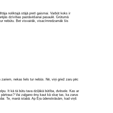
āja noliktajā stājā pretī gaismai. Varbūt koks ir
ārējās dzīvības pastāvēšanai pasaulē. Grūtumā
 tur nebūtu. Bet visvairāk, visacīmredzamāk šis
 zariem, nekas liels tur nebūs. Nē, viņi griež zaru pēc
u. It kā tā būtu tava dziļākā būtība, dvēsele. Kas ar
u pārtrauc? Vai zaļgano ēnu kaut kā skaŗ tas, ka zarus
ndai. Te, manā istabā. Ap Ēŗa ūdenskrāsām, kad viņš