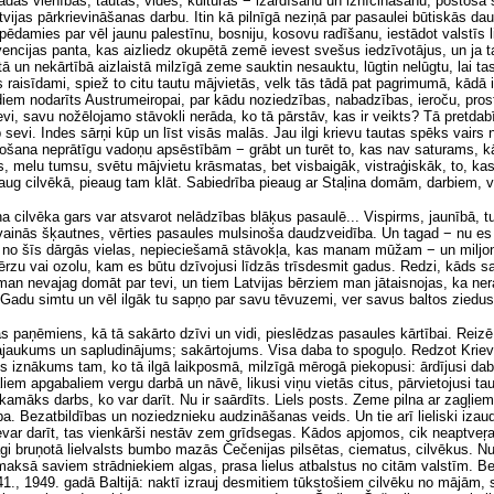
das vienības, tautas, vides, kultūras − izārdīšanu un iznīcināšanu, postoš
atvijas pārkrievināšanas darbu. Itin kā pilnīgā neziņā par pasaulei būtiskās 
ūpēdamies par vēl jaunu palestīnu, bosniju, kosovu radīšanu, iestādot valstīs l
vencijas panta, kas aizliedz okupētā zemē ievest svešus iedzīvotājus,
un
ja t
 un nekārtībā aizlaistā milzīgā zeme sauktin nesauktu, lūgtin nelūgtu, lai tas ti
 raisīdami, spiež to citu tautu mājvietās, velk tās tādā pat pagrimumā, kādā ir
diem nodarīts Austrumeiropai, par kādu noziedzības, nabadzības, ieroču, prost
evi, savu nožēlojamo stāvokli nerāda, ko tā pārstāv, kas ir veikts? Tā pretdab
 sevi. Indes sārņi kūp un līst visās malās. Jau ilgi krievu tautas spēks vair
košana neprātīgu vadoņu apsēstībām − grābt un turēt to, kas nav saturams, 
 melu tumsu, svētu mājvietu krāsmatas, bet visbaigāk, vistraģiskāk, to, kas n
ug cilvēkā, pieaug tam klāt. Sabiedrība pieaug ar Staļina domām, darbiem, v
lvēka gars var atsvarot nelādzības blāķus pasaulē... Vispirms, jaunībā, tur
dīvainās šķautnes, vērties pasaules mulsinoša daudzveidība. Un tagad − nu es 
 no šīs dārgās vielas, nepieciešamā stāvokļa, kas manam mūžam − un miljoniem
 bērzu vai ozolu, kam es būtu dzīvojusi līdzās trīsdesmit gadus. Redzi, kāds 
man nevajag domāt par tevi, un tiem Latvijas bērziem man jātaisnojas, ka nera
r. Gadu simtu un vēl ilgāk tu sapņo par savu tēvuzemi, ver savus baltos ziedus
s paņēmiens, kā tā sakārto dzīvi un vidi, pieslēdzas pasaules kārtībai. Rei
jaukums un sapludinājums; sakārtojums. Visa daba to spoguļo. Redzot Krievi
gs iznākums tam, ko tā ilgā laikposmā, milzīgā mērogā piekopusi: ārdījusi da
em apgabaliem vergu darbā un nāvē, likusi viņu vietās citus, pārvietojusi ta
kamāks darbs, ko var darīt. Nu ir saārdīts. Liels posts. Zeme pilna ar zagļiem
ība. Bezatbildības un noziedznieku audzināšanas veids. Un tie arī lieliski iza
 nevar darīt, tas vienkārši nestāv zem grīdsegas. Kādos apjomos, cik neaptveŗam
i bruņotā lielvalsts bumbo mazās Čečenijas pilsētas, ciematus, cilvēkus. N
maksā saviem strādniekiem algas, prasa lielus atbalstus no citām valstīm. B
41., 1949. gadā Baltijā: naktī izrauj desmitiem tūkstošiem cilvēku no mājām, 