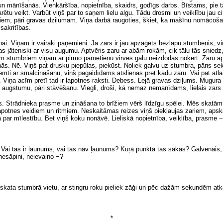
 un mānīšanās. Vienkāršība, nopietnība, skaidrs, godīgs darbs. Bīstams,
pie 
varētu veikt. Varbūt viņš par to saņem lielu algu. Tādu drosmi un veiklību jau 
driem, pāri gravas dziļumam. Viņa darbā raugoties, šķiet, ka mašīnu nomācošai
 sakritības.
anai. Viņam ir vairāki paņēmieni. Ja zars ir jau apzāģēts bezlapu stumbenis, 
as jāteniski ar visu augumu. Aptvēris zaru ar abām rokām, cik tālu tās sniedz,
ākiem stumbriem viņam ar pirmo pametienu virves galu neizdodas noķert. Zaru 
nās. Nē. Viņš pat drusku piepūlas, piekūst. Noliek galvu uz stumbra, pāris se
izņemti ar smalcināšanu, viņš pagaidīdams atslienas pret kādu zaru. Vai pat a
nās. Viņa acīm pretī tad ir lapotnes raksti. Debess. Lejā gravas dziļums. Mugura
 augstumu, pāri stāvēšanu. Viegli, droši, kā nemaz nemanīdams, lielais zars v
. Strādnieka prasme un zināšana to brīžiem vērš līdzīgu spēlei. Mēs skatāmies
lapotnes veidiem un ritmiem. Neskaitāmas reizes viņš piekļaujas zariem, apskau
par mīlestību. Bet viņš koku nonāvē. Lieliskā nopietnība, veiklība, prasme − 
. Vai tas ir ļaunums, vai tas nav ļaunums? Kuŗā punktā tas sākas? Galvenais, k
nesāpini, neievaino −?
skata stumbrā vietu, ar stingru roku pieliek zāģi
un
pēc dažām sekundēm atkal
*