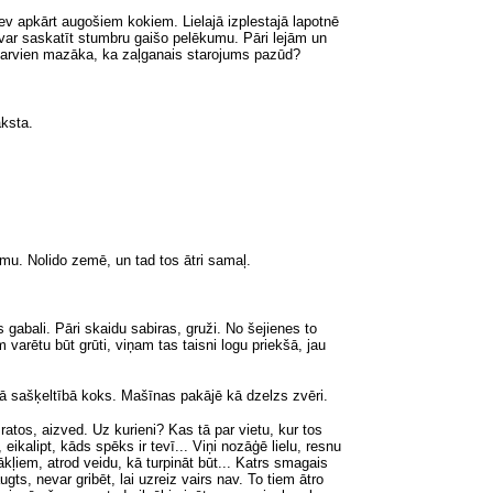
sev apkārt augošiem kokiem. Lielajā izplestajā lapotnē
, var saskatīt stumbru gaišo pelēkumu. Pāri lejām un
t arvien mazāka, ka zaļganais starojums pazūd?
aksta.
jumu. Nolido zemē, un tad tos ātri samaļ.
 gabali. Pāri skaidu sabiras, gruži. No šejienes to
 varētu būt grūti, viņam tas taisni logu priekšā, jau
dā sašķeltībā koks. Mašīnas pakājē kā dzelzs zvēri.
atos, aizved. Uz kurieni? Kas tā par vietu, kur tos
ikalipt, kāds spēks ir tevī... Viņi nozāģē lielu, resnu
kļiem, atrod veidu, kā turpināt būt... Katrs smagais
gts, nevar gribēt, lai uzreiz vairs nav. To tiem ātro