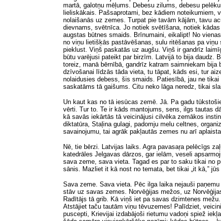
martā, galotņu mēļums. Debesu zilums, debesu pelēkums. T
lieliskākais. Pašsaprotami, bez kādiem noteikumiem, viņ
nolaišanās uz zemes. Turpat pie tavām kājām, tavu acu
dievnams, svētnīca. Jo notiek svētīšana, notiek kādas
augstas būtnes smaids. Brīnumaini, eikalipt! No vienas p
no viņu lietišķās pastāvēšanas, sulu ritēšanas pa viņu
pieklust. Viņš paskatās uz augšu. Viņš ir gandrīz laimī
būtu varējusi pateikt par birzīm. Latvijā to bija daudz. 
toreiz, manā bērnībā, gandrīz katram saimniekam bija bi
dzīvošanai līdzās tāda vieta, tu tāpat, kāds esi, tur ai
nolaidusies debess, šis smaids. Patiesībā, jau ne tikai b
saskatāms tā gaišums. Citu neko lāga neredz, tikai slai
Un kaut kas no tā iesūcas zemē. Jā. Pa gadu tūkstošiem
vērti. Tur to. Te ir kāds mantojums, sens, ilgs tautas d
kā savās iekārtās tā veicinājusi cilvēka zemākos insti
diktatūra, Staļina gulagi, padomju melu celtnes, organi
savainojumu, tai agrāk pakļautās zemes nu arī aplaista
Nē, tie bērzi. Latvijas laiks. Agra pavasaŗa pelēcīgs 
katedrāles Jelgavas dārzos, gar ielām, veseli apsarmojuš
sava zeme, sava vieta. Tagad es par to saku tikai no
sānis. Mazliet it kā nost no temata, bet tikai „it kā,” jūs
Sava zeme. Sava vieta. Pēc ilga laika nejauši paņemu n
stāv uz savas zemes. Norvēģijas mežos, uz Norvēģijas k
Radītājs tā grib. Kā viņš iet pa savas dzimtenes mežu. K
Atstājiet taču tautām viņu tēvuzemes! Palīdziet, veic
puscepti, Krievijai izdabājoši rietumu vadoņi spiež iek