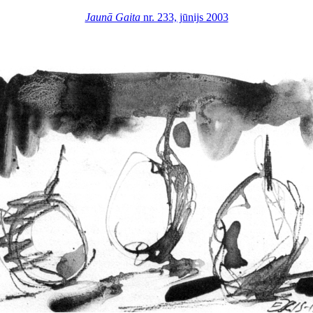
Jaunā Gaita
nr. 233, jūnijs 2003