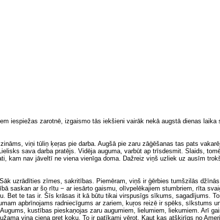
iem iespiežas zarotnē, izgaismo tās iekšieni vairāk nekā augstā dienas laika s
 zināms, viņi tūliņ ķeŗas pie darba. Augšā pie zaru zāģēšanas tas pats vakarē
ielisks sava darba pratējs. Vidēja auguma, varbūt ap trīsdesmit. Slaids, tom
 mati, kam nav jāveltī ne viena vienīga doma. Dažreiz viņš uzliek uz ausīm tr
Sāk uzrādīties zīmes, sakritības. Piemēram, viņš ir ģērbies tumšzilās džīnās
nībā saskan ar šo rītu − ar iesārto gaismu, olīvpelēkajiem stumbriem, rīta s
u. Bet te tas ir. Šīs krāsas it kā būtu tikai virspusīgs sīkums, sagadījums. 
ugumam apbrīnojams radniecīgums ar zariem, kuŗos reizē ir spēks, sīkstums u
ērā. Augums, kustības pieskaņojas zaru augumiem, lielumiem, liekumiem. Arī 
jaužama viņa cieņa pret koku. To ir patīkami vērot. Kaut kas atšķirīgs no A