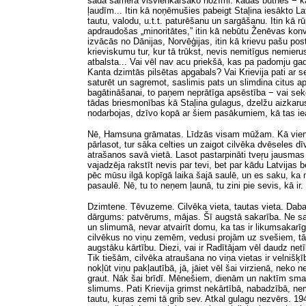
šāda samēra visvienkāršāko nozīmi: kādas būtnes − kā
ļaudīm... Itin kā noņēmušies pabeigt Staļina iesākto L
tautu, valodu, u.t.t. paturēšanu un sargāšanu. Itin kā r
apdraudošas „minoritātes,” itin kā nebūtu Ženēvas kon
izvācās no Dānijas, Norvēģijas, itin kā krievu pašu postā
krieviskumu tur, kur tā trūkst, nevis nemitīgus nemierus
atbalsta... Vai vēl nav acu priekšā, kas pa padomju ga
Kanta dzimtās pilsētas apgabals? Vai Krievija pati ar s
saturēt un sagremot, saslimis pats un slimdina citus ap
bagātināšanai, to paņem neprātīga apsēstība − vai se
tādas briesmonības kā Staļina gulagus, dzelžu aizkarus,
nodarbojas, dzīvo kopā ar šiem pasākumiem, kā tas iea
Nē, Hamsuna grāmatas. Līdzās visam mūžam. Kā viena ci
pārlasot, tur sāka celties un zaigot cilvēka dvēseles 
atrašanos savā vietā. Lasot pastarpināti tveŗu jausmas
vajadzēja rakstīt nevis par tevi, bet par kādu Latvijas
pēc mūsu ilgā kopīgā laika šajā saulē, un es saku, ka 
pasaulē. Nē, tu to neņem ļaunā, tu zini pie sevis, kā i
Dzimtene. Tēvuzeme. Cilvēka vieta, tautas vieta. Daba
dārgums: patvērums, mājas. Šī augstā sakarība. Ne sa
un slimumā, nevar atvairīt domu, ka tas ir likumsakarī
cilvēkus no viņu zemēm, vedusi projām uz svešiem, tāli
augstāku kārtību. Diezi, vai ir Radītājam vēl daudz netī
Tik tiešām, cilvēka atraušana no viņa vietas ir velnišķ
nokļūt viņu pakļautībā, jā, jāiet vēl šai virzienā, neko
graut. Nāk šai brīdī. Mēnešiem, dienām un naktīm smag
slimums. Pati Krievija grimst nekārtībā, nabadzībā, ne
tautu, kuŗas zemi tā grib sev. Atkal gulagu nezvērs. 19