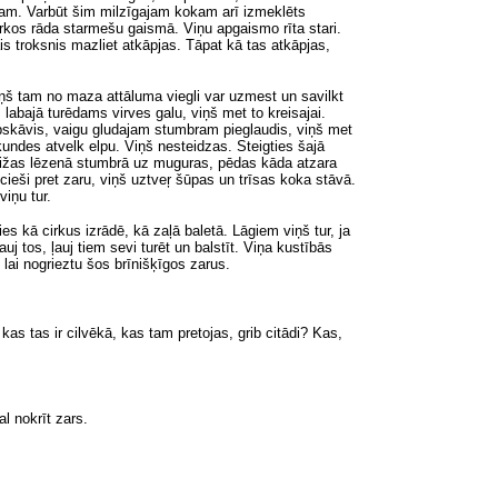
tam
. Varbūt šim milzīgajam kokam arī izmeklēts
cirkos rāda starmešu gaismā. Viņu apgaismo rīta stari.
s troksnis mazliet atkāpjas. Tāpat kā tas atkāpjas,
viņš tam no maza attāluma viegli var uzmest un savilkt
 labajā turēdams virves galu, viņš met to kreisajai.
apskāvis, vaigu gludajam stumbram pieglaudis, viņš met
kundes atvelk elpu. Viņš nesteidzas. Steigties šajā
tlaižas lēzenā stumbrā uz muguras, pēdas kāda atzara
 cieši pret zaru, viņš uztveŗ šūpas un trīsas koka stāvā.
iņu tur.
 kā cirkus izrādē, kā zaļā baletā. Lāgiem viņš tur, ja
j tos, ļauj tiem sevi turēt un balstīt. Viņa kustībās
lai nogrieztu šos brīnišķīgos zarus.
as tas ir cilvēkā, kas tam pretojas, grib citādi? Kas,
 nokrīt zars.