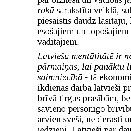
rokā
sarakstīta veiklā, s
piesaistīs daudz lasītāju
esošajiem un topošajiem
vadītājiem.
Latviešu mentālitātē ir n
pārmaiņas, lai panāktu l
saimniecībā -
tā ekonomi
ikdienas darbā latvieši pr
brīvā tirgus prasībām, bet
savieno personīgo brīvīb
arvien sveši, nepierasti 
jēdzieni. Latvieši par da