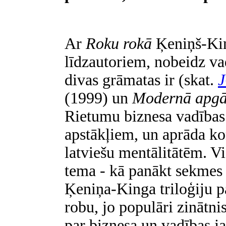
Ar
Roku rokā
Ķeniņš-Kin
līdzautoriem, nobeidz vad
divas grāmatas ir (skat.
(1999) un
Modernā apg
Rietumu biznesa vadības t
apstākļiem, un aprāda ko
latviešu mentālitātēm. Vi
tema - kā panākt sekmes 
Ķeniņa-Kinga triloģiju pa
robu, jo populāri zinātnis
par biznesa un vadības j