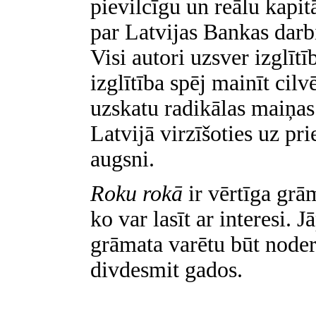
pievilcīgu un reālu kapit
par Latvijas Bankas da
Visi autori uzsver izglīt
izglītība spēj mainīt cilv
uzskatu radikālas maiņas
Latvijā virzīšoties uz pr
augsni.
Roku rokā
ir vērtīga grā
ko var lasīt ar interesi.
grāmata varētu būt noder
divdesmit gados.