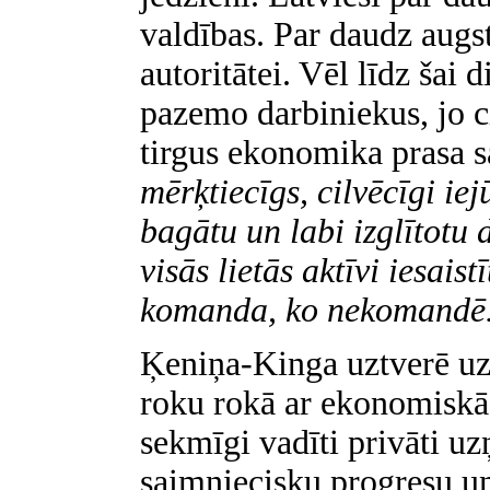
valdības. Par daudz augs
autoritātei. Vēl līdz šai 
pazemo darbiniekus, jo c
tirgus ekonomika prasa 
mērķtiecīgs, cilvēcīgi ie
bagātu un labi izglītotu
visās lietās aktīvi iesais
komanda, ko nekomandē.
Ķeniņa-Kinga uztverē uz
roku rokā ar ekonomiskās 
sekmīgi vadīti privāti 
saimniecisku progresu un