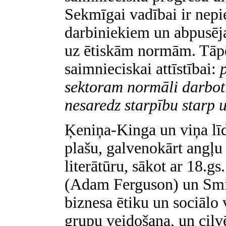
Sekmīgai vadībai ir nepi
darbiniekiem un abpusēja
uz ētiskām normām. Tāpēc
saimnieciskai attīstībai:
sektoram normāli darboti
nesaredz starpību starp 
Ķeniņa-Kinga un viņa līd
plašu, galvenokārt angļu
literātūru, sākot ar 18.
(Adam Ferguson) un Smi
biznesa ētiku un sociālo 
grupu veidošana, un cilv