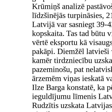
Krūmiņš analizē pastāvo
līdzšinējās turpināsies, 
Latvijā var sasniegt 39-
kopskaita. Tas tad būtu v
vērtē eksportu kā visaug
pakāpi. Diemžēl latvieši 
kamēr tirdzniecību uzska
pazeminošu, pat nelatvi
ārzemēm viņas ieskatā vaj
Ilze Barga konstatē, ka pē
ieguldījumu līmenis Latv
Rudzītis uzskata Latvijas