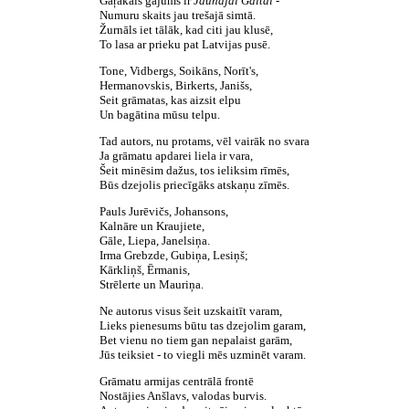
Gaŗākais gājums ir
Jaunajai Gaitai -
Numuru skaits jau trešajā simtā.
Žurnāls iet tālāk, kad citi jau klusē,
To lasa ar prieku pat Latvijas pusē.
Tone, Vidbergs, Soikāns, Norīt's,
Hermanovskis, Birkerts, Janišs,
Seit grāmatas, kas aizsit elpu
Un bagātina mūsu telpu.
Tad autors, nu protams, vēl vairāk no svara
Ja grāmatu apdarei liela ir vara,
Šeit minēsim dažus, tos ieliksim rīmēs,
Būs dzejolis priecīgāks atskaņu zīmēs.
Pauls Jurēvičs, Johansons,
Kalnāre un Kraujiete,
Gāle, Liepa, Janelsiņa.
Irma Grebzde, Gubiņa, Lesiņš;
Kārkliņš, Ērmanis,
Strēlerte un Mauriņa.
Ne autorus visus šeit uzskaitīt varam,
Lieks pienesums būtu tas dzejolim garam,
Bet vienu no tiem gan nepalaist garām,
Jūs teiksiet - to viegli mēs uzminēt varam.
Grāmatu armijas centrālā frontē
Nostājies Anšlavs, valodas burvis.