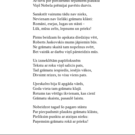
Ar tuvu pie piecdesmit sējumiem plauktā
Viņš Nobela prēmijai pavēris durvis.
Sarakstīt vairumu tādu nav nieks,
Nevienam nav lielāki grāmatu klāsti:
Romāni, esejas, lugas un stāsti -
Lūk, mūsu zelts, lepnums un prieks!
Pirms beidzam šo apskata diedziņu vērt,
Roberts Jaskovskis mums jāpiemin būs.
Ne grāmatu skaitā tam nopelnus svērt,
Bet vairāk ar darbu viņš pārsteidzis mūs.
Uz izmeklētām papīrloksnēm
Tekstu ar roku viņš salicis pats,
Tad grāmatu iespiedis, iesējis vākos,
Divsimt reizes, to visu viens pats.
Upeskalns
bija šī apgāda vārds,
Goda vieta tam grāmatu klajā.
Retums tas vērtīgs ikvienam, kas cienī
Grāmatu skaistu, pasaulē laistu.
Nobeidzot tagad šo pagaro stāstu
Par piecpadsmit plauktu grāmatu klāstu,
Pieliksim punktu ar atziņas nieku:
Paņemsim grāmatu rokā ar prieku!