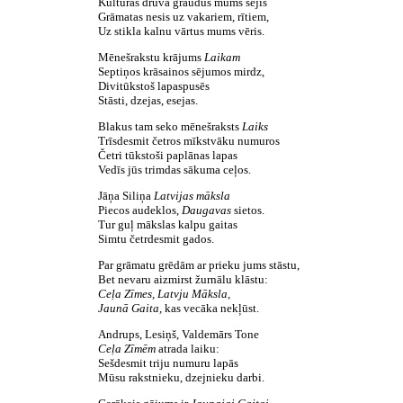
Kultūras druvā graudus mums sējis
Grāmatas nesis uz vakariem, rītiem,
Uz stikla kalnu vārtus mums vēris.
Mēnešrakstu krājums
Laikam
Septiņos krāsainos sējumos mirdz,
Divitūkstoš lapaspusēs
Stāsti, dzejas, esejas.
Blakus tam seko mēnešraksts
Laiks
Trīsdesmit četros mīkstvāku numuros
Četri tūkstoši paplānas lapas
Vedīs jūs trimdas sākuma ceļos.
Jāņa Siliņa
Latvijas māksla
Piecos audeklos,
Daugavas
sietos.
Tur guļ mākslas kalpu gaitas
Simtu četrdesmit gados.
Par grāmatu grēdām ar prieku jums stāstu,
Bet nevaru aizmirst žurnālu klāstu:
Ceļa Zīmes, Latvju Māksla,
Jaunā Gaita,
kas vecāka nekļūst.
Andrups, Lesiņš, Valdemārs Tone
Ceļa Zīmēm
atrada laiku:
Sešdesmit triju numuru lapās
Mūsu rakstnieku, dzejnieku darbi.