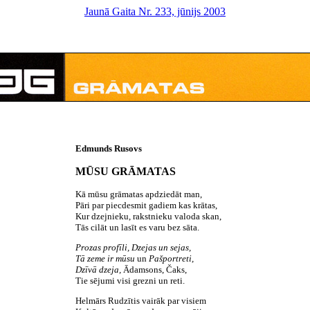
Jaunā Gaita Nr. 233, jūnijs 2003
Edmunds Rusovs
MŪSU GRĀMATAS
Kā mūsu grāmatas apdziedāt man,
Pāri par piecdesmit gadiem kas krātas,
Kur dzejnieku, rakstnieku valoda skan,
Tās cilāt un lasīt es varu bez sāta.
Prozas profīli, Dzejas un sejas,
Tā zeme ir mūsu
un
Pašportreti,
Dzīvā dzeja,
Ādamsons, Čaks,
Tie sējumi visi grezni un reti.
Helmārs Rudzītis vairāk par visiem