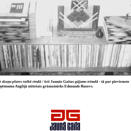
 skaņu
plates raibā rindā / šeit
Jaunās Gaitas
gājums trimdā -
tā par pievienoto
ņēmumu Anglijā mītošais grāmatnieks Edmunds Rusovs.